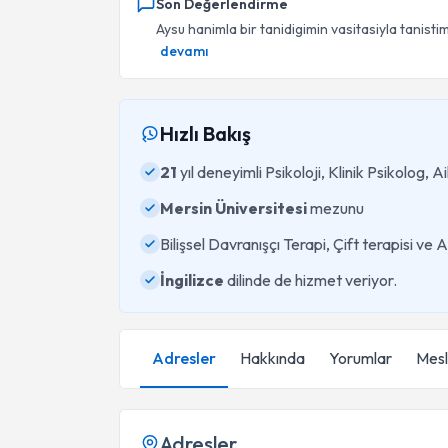
Son Değerlendirme
Aysu hanimla bir tanidigimin vasitasiyla tanistim.
devamı
Hızlı Bakış
21
yıl deneyimli Psikoloji, Klinik Psikolog,
Mersin Üniversitesi
mezunu
Bilişsel Davranışçı Terapi, Çift terapisi ve
İngilizce
dilinde de hizmet veriyor.
Adresler
Hakkında
Yorumlar
Mesle
Adresler