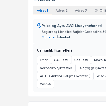
Adres 1
Adres 2
Adres 3
Onl
Psikolog Aysu AVCI Muayenehanesi
Bağlarbaşı Mahallesi Bağdat Caddesi No:3
Maltepe
İstanbul
/
Uzmanlık Hizmetleri
Emdr
CAS Testi
Cas Testi
Moxo Te
Nöropsikolojik testler
0-6 yaş gelişim tes
AGTE ( Ankara Gelişim Envanteri )
Wisc -
Wısc-4