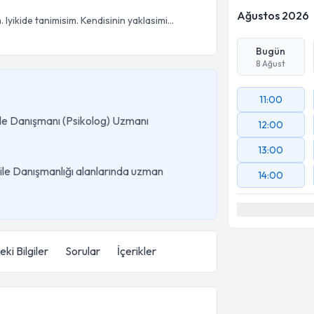
Ağustos 2026
 Iyikide tanimisim. Kendisinin yaklasimi...
Bugün
8 Ağust
11:00
 Aile Danışmanı (Psikolog) Uzmanı
12:00
13:00
 Aile Danışmanlığı alanlarında uzman
14:00
ki Bilgiler
Sorular
İçerikler