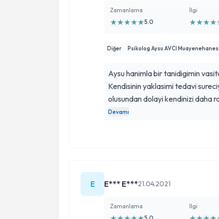
Zamanlama
İlgi
★
★
★
★
★
★
★
★
★
5.0
Diğer
Psikolog Aysu AVCI Muayenehanes
Aysu hanimla bir tanidigimin vasita
Kendisinin yaklasimi tedavi sureciyl
olusundan dolayi kendinizi daha 
bizi yonlenlendirmesi sayesinde y
Devamı
bas etmeyi ogrendik.
E
E*** E***
21.04.2021
Zamanlama
İlgi
★
★
★
★
★
★
★
★
★
5.0