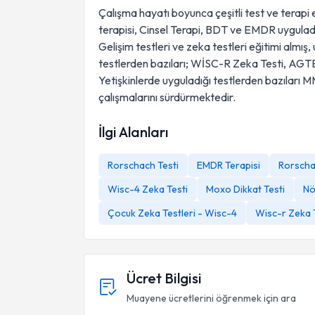
Çalışma hayatı boyunca çeşitli test ve terapi e
terapisi, Cinsel Terapi, BDT ve EMDR uyguladi
Gelişim testleri ve zeka testleri eğitimi almı
testlerden bazıları; WİSC-R Zeka Testi, AGTE g
Yetişkinlerde uyguladığı testlerden bazıları M
çalışmalarını sürdürmektedir.
İlgi Alanları
Rorschach Testi
EMDR Terapisi
Rorschac
Wisc-4 Zeka Testi
Moxo Dikkat Testi
Nö
Çocuk Zeka Testleri - Wisc-4
Wisc-r Zeka 
Ücret Bilgisi
Muayene ücretlerini öğrenmek için ara