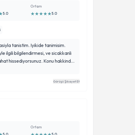
Ortam
★
★
★
★
★
★
5.0
5.0
i
siyla tanistim. Iyikide tanimisim.
e ilgili bilgilendirmesi, ve sicakkanli
rahat hissediyorsunuz. Konu hakkinda
asadigimiz sıkintilar da daha rahat
Görüşü Şikayet Et
Ortam
★
★
★
★
★
★
5.0
5.0