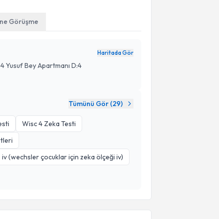
ine Görüşme
Haritada Gör
94 Yusuf Bey Apartmanı D:4
Tümünü Gör (
29
)
sti
Wisc 4 Zeka Testi
tleri
 iv (wechsler çocuklar için zeka ölçeği iv)