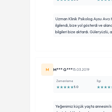
Uzman Klinik Psikolog Aysu Avcı 
ilgilendi, bize yol gösterdi ve alan
bilgileri bize aktardı. Güleryüzlü, an
M
M*** G***
15.03.2019
Zamanlama
İlgi
★
★
★
★
★
★
★
★
★
5.0
Yeğenimiz küçük yaşta annesini ka