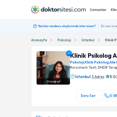
Uzmanlar
Klin
|
Yeni bir randevu oluşturmak ister misin?
En son ince
Anasayfa
Psikoloji
İstanbul
Klinik 
Klinik Psikolog 
Psikoloji
,
Klinik Psikolog
,
Aile
Rorschach Testi, EMDR Terapi
İstanbul
5.0
3 Adres
(
3
Fotoğraf
Klinik Psikolog Aysu Avcı Profil Fotoğrafı
Soru Sor
0 (8