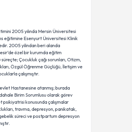
timini 2005 yılında Mersin Üniversitesi
 eğitimine Esenyurt Üniversitesi Klinik
dir. 2005 yilindan beri alanda
kesir’de özel bir kurumda eğitim
u süreçte; Çocukluk çağı sorunları, Otizm,
kları, Özgül Öğrenme Güçlüğü, İletişim ve
cuklarla çalışmıştır.
 Devlet Hastanesine atanmış; burada
 Müdahale Birim Sorumlusu olarak görev
t psikiyatrisi konusunda çalışmalar
lukları, travma, depresyon, panikatak,
a, gebelik süreci ve postpartum depresyon
ıştır.