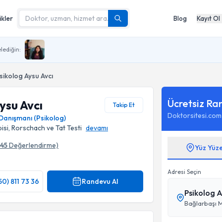
ikler
Blog
Kayıt Ol
lediğin:
Psikolog Aysu Avcı
Ücretsiz Ra
Aysu Avcı
Takip Et
Doktorsitesi.com
 Danışmanı (Psikolog)
si, Rorschach ve Tat Testi
devamı
45
Değerlendirme)
Yüz Yüz
Adresi Seçin
50) 811 73 36
Randevu Al
Psikolog 