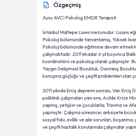
Özgeçmiş
Aysu AVCI Psikolog EMDR Terapisti
İstanbul Maltepe Lisesi mezunudur. Lisans eği
Psikoloji bölümünde tamamlamış, Yüksek lisans
Psikoloji bölümünde eğitimine devam etmekte
çalışmaktadır. 2011’ekadar 6 yıl boyunca Balı
koordinatörü ve psikolog olarak çalışmıştır. B
Yaygın Gelişimsel Bozukluk, Davranış Bozuklu
konuşma güçlüğü ve çeşitli problemleri olan ço
2011 yılında Erciş depremi sonrası, Van Erciş
poliklinik çalışmaları yanı sıra, Acilde Krize
yapmış, yetişkin ve çocuklarla; Travma ve Afe
yapmıştır. Çalışma süresince; anksiyete bozuk
sosyal fobi, evlilik ve aile sorunları, boşanm
ve çeşitli hastalık konularında çalışmalar yapm