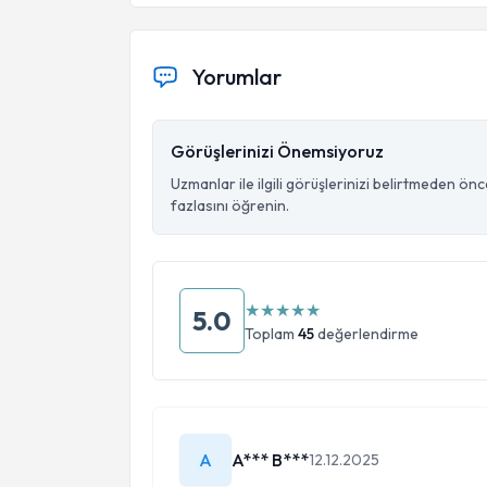
Yorumlar
Görüşlerinizi Önemsiyoruz
Uzmanlar ile ilgili görüşlerinizi belirtmeden ön
fazlasını öğrenin.
★
★
★
★
★
5.0
Toplam
45
değerlendirme
A
A*** B***
12.12.2025