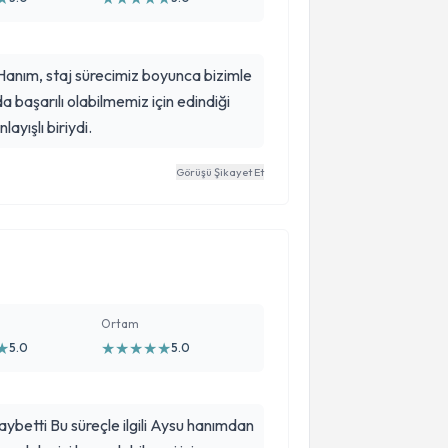
Hanım, staj sürecimiz boyunca bizimle
da başarılı olabilmemiz için edindiği
layışlı biriydi.
Görüşü Şikayet Et
Ortam
★
★
★
★
★
★
5.0
5.0
ybetti Bu süreçle ilgili Aysu hanımdan