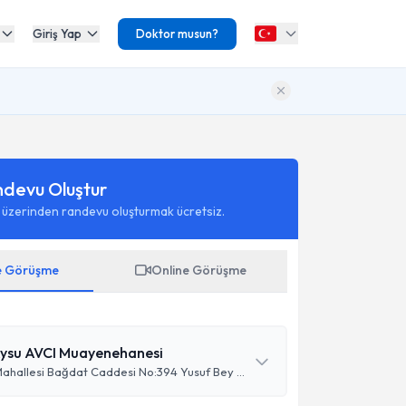
Giriş Yap
Doktor musun?
ndevu Oluştur
 üzerinden randevu oluşturmak ücretsiz.
e Görüşme
Online Görüşme
Aysu AVCI Muayenehanesi
Bağlarbaşı Mahallesi Bağdat Caddesi No:394 Yusuf Bey Apartmanı D:4