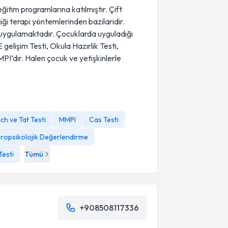
ğitim programlarına katılmıştır. Çift
ği terapi yöntemlerinden bazilaridir.
ş, uygulamaktadır. Çocuklarda uyguladığı
elişim Testi, Okula Hazırlık Testi,
MPI’dır. Halen çocuk ve yetişkinlerle
h ve Tat Testi
MMPI
Cas Testi
ropsikolojik Değerlendirme
Testi
Tümü
+908508117336