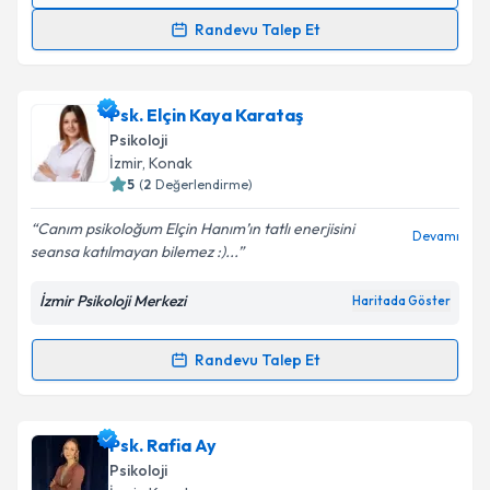
Randevu Talep Et
Uzm. Psk. Şeyma Altunkalem
için randevu takvimi
talebi oluşturun. Size bu uzmandan randevu almanız
Psk. Elçin Kaya Karataş
için bir takvim hazırlandığında e-posta ile
bilgilendireceğiz.
Psikoloji
İzmir
, Konak
E-posta Adresiniz
5
(
2
Değerlendirme)
Canım psikoloğum Elçin Hanım’ın tatlı enerjisini
Devamı
seansa katılmayan bilemez :)...
Kişisel verilerimin işlenmesine ilişkin
Aydınlatma
İzmir Psikoloji Merkezi
Haritada Göster
Metni
'ni okudum ve kişisel verilerimin belirtilen
kapsamda işlenmesini kabul ediyorum.
Randevu Talep Et
Randevu Takvimi Talebi
Takvim Talebini Gönder
Psk. Elçin Kaya Karataş
için randevu takvimi talebi
Psk. Rafia Ay
oluşturun. Size bu uzmandan randevu almanız için bir
Psikoloji
takvim hazırlandığında e-posta ile bilgilendireceğiz.