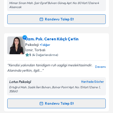
Mimar Sinan Mah. Şair Eşref Bulvarı Güneş Apt. No: 80 Kat:1 Daire:4
Kişisel verilerimin işlenmesine ilişkin
Aydınlatma
Alsancak
Metni
'ni okudum ve kişisel verilerimin belirtilen
kapsamda işlenmesini kabul ediyorum.
Randevu Talep Et
Randevu Takvimi Talebi
Takvim Talebini Gönder
Uzm. Psk. Fatma İşlek
için randevu takvimi talebi
Uzm. Psk. Ceren Kılıçlı Çetin
oluşturun. Size bu uzmandan randevu almanız için bir
Psikoloji
+
1
diğer
takvim hazırlandığında e-posta ile bilgilendireceğiz.
İzmir
, Torbalı
5
(
4
Değerlendirme)
E-posta Adresiniz
Kendisi yakından tanidigım ruh sagligi meslektasimdir.
Devamı
Alaninda yetkin, ilgili...
Lotus Psikoloji
Haritada Göster
Kişisel verilerimin işlenmesine ilişkin
Aydınlatma
Ertuğrul Mah. Sadık İleri Bulvarı, Bulvar Point Apt. No: 15 Kat:1 Daire: 1,
Metni
'ni okudum ve kişisel verilerimin belirtilen
35860
kapsamda işlenmesini kabul ediyorum.
Randevu Talep Et
Randevu Takvimi Talebi
Takvim Talebini Gönder