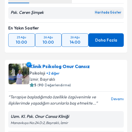
Psk. Ceren Şimşek
Haritada Göster
En Yakın Saatler
25 Ağu
26 Ağu
26 Ağu
Daha Fazla
10:00
10:00
14:00
Klinik Psikolog Onur Cansız
Psikoloji
+
2
diğer
İzmir
, Bayraklı
5
(
90
Değerlendirme)
Terapiye başladığımda özellikle özgüvenimle ve
Devamı
ilişkilerimde yaşadığım sorunlarla baş etmekte...
Uzm. Kl. Psk. Onur Cansız Kliniği
Manavkuyu No:24 D:2, Bayraklı, İzmir