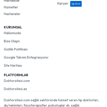
Hastalıklar
Kariyer
İşe Alım
Hizmetler
Hastaneler
KURUMSAL
Hakkımızda
Bize Ulaşın
Gizlilik Politikası
Google Takvim Entegrasyonu
Site Haritası
PLATFORMLAR
Doktorsitesi.com
Doktorsitesi.az
Doktorsitesi.com sağlık sektöründe hizmet veren tıp doktorları,
diş hekimleri, fizyoterapistler, psikologlar vb. sağlık