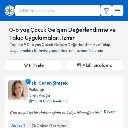
Doktor, klinik ara...
0-6 yaş Çocuk Gelişim Değerlendirme ve
Takip Uygulamaları, İzmir
Toplam
9
0-6 yaş Çocuk Gelişim Değerlendirme ve Takip
Uygulamaları
tedavisi yapan doktor - uzman bulundu
Filtrele
Akıllı Sıralama
Psk. Ceren Şimşek
Psikoloji
İzmir
, Aliağa
5
(
88
Değerlendirme)
Devamı
Çok neşeli iyi bir doktor işinin ehli diyebileceğim biri
Adres
1
Online Görüşme