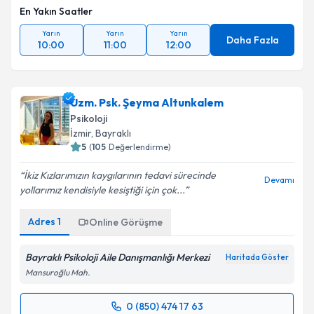
En Yakın Saatler
Yarın
Yarın
Yarın
Daha Fazla
10:00
11:00
12:00
Uzm. Psk. Şeyma Altunkalem
Psikoloji
İzmir
, Bayraklı
5
(
105
Değerlendirme)
İkiz Kızlarımızın kaygılarının tedavi sürecinde
Devamı
yollarımız kendisiyle kesiştiği için çok...
Adres
1
Online Görüşme
Bayraklı Psikoloji Aile Danışmanlığı Merkezi
Haritada Göster
Mansuroğlu Mah.
0 (850) 474 17 63
Randevu Takvimi Talebi