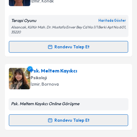
İzmir
, Konak
E-posta Adresiniz
Terapi Oyunu
Haritada Göster
Alsancak, Kültür Mah. Dr. Mustafa Enver Bey Cd No:1/1 Berki Apt No:601,
35220
Kişisel verilerimin işlenmesine ilişkin
Aydınlatma
Randevu Talep Et
Metni
'ni okudum ve kişisel verilerimin belirtilen
Randevu Takvimi Talebi
kapsamda işlenmesini kabul ediyorum.
Psk. Rafia Ay
için randevu takvimi talebi oluşturun.
Psk. Meltem Kayıkcı
Takvim Talebini Gönder
Size bu uzmandan randevu almanız için bir takvim
Psikoloji
hazırlandığında e-posta ile bilgilendireceğiz.
İzmir
, Bornova
E-posta Adresiniz
Psk. Meltem Kayıkcı Online Görüşme
Randevu Talep Et
Randevu Takvimi Talebi
Kişisel verilerimin işlenmesine ilişkin
Aydınlatma
Metni
'ni okudum ve kişisel verilerimin belirtilen