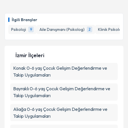
Uzm. Psk. Ceren Kılıçlı Çetin
için randevu takvimi
talebi oluşturun. Size bu uzmandan randevu almanız
İlgili Branşlar
için bir takvim hazırlandığında e-posta ile
bilgilendireceğiz.
Psikoloji
Aile Danışmanı (Psikolog)
Klinik Psikolog
9
2
E-posta Adresiniz
İzmir İlçeleri
Konak
0-6 yaş Çocuk Gelişim Değerlendirme ve
Kişisel verilerimin işlenmesine ilişkin
Aydınlatma
Metni
'ni okudum ve kişisel verilerimin belirtilen
Takip Uygulamaları
kapsamda işlenmesini kabul ediyorum.
Bayraklı
0-6 yaş Çocuk Gelişim Değerlendirme ve
Takip Uygulamaları
Takvim Talebini Gönder
Aliağa
0-6 yaş Çocuk Gelişim Değerlendirme ve
Takip Uygulamaları