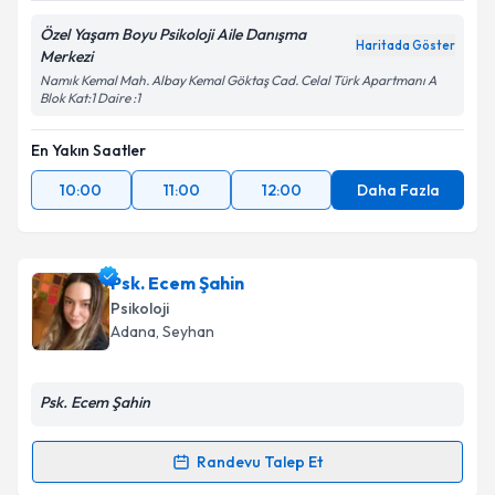
Özel Yaşam Boyu Psikoloji Aile Danışma
Haritada Göster
Merkezi
Namık Kemal Mah. Albay Kemal Göktaş Cad. Celal Türk Apartmanı A
Blok Kat:1 Daire :1
En Yakın Saatler
10:00
11:00
12:00
Daha Fazla
Psk. Ecem Şahin
Psikoloji
Adana
, Seyhan
Psk. Ecem Şahin
Randevu Talep Et
Randevu Takvimi Talebi