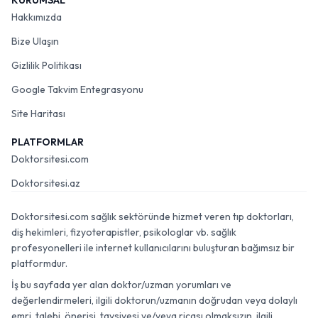
KURUMSAL
Hakkımızda
Bize Ulaşın
Gizlilik Politikası
Google Takvim Entegrasyonu
Site Haritası
PLATFORMLAR
Doktorsitesi.com
Doktorsitesi.az
Doktorsitesi.com sağlık sektöründe hizmet veren tıp doktorları,
diş hekimleri, fizyoterapistler, psikologlar vb. sağlık
profesyonelleri ile internet kullanıcılarını buluşturan bağımsız bir
platformdur.
İş bu sayfada yer alan doktor/uzman yorumları ve
değerlendirmeleri, ilgili doktorun/uzmanın doğrudan veya dolaylı
emri, talebi, önerisi, tavsiyesi ve/veya ricası olmaksızın, ilgili