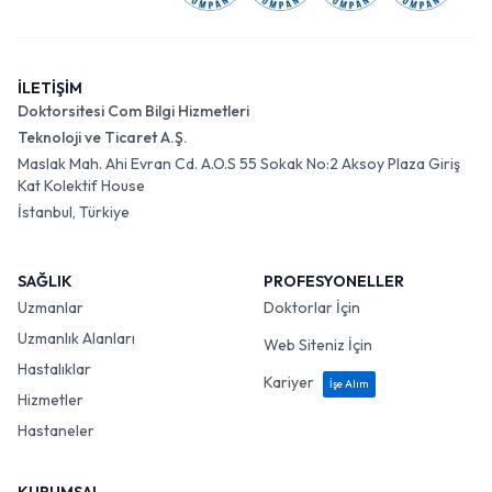
İLETİŞİM
Doktorsitesi Com Bilgi Hizmetleri
Teknoloji ve Ticaret A.Ş.
Maslak Mah. Ahi Evran Cd. A.O.S 55 Sokak No:2 Aksoy Plaza Giriş
Kat Kolektif House
İstanbul, Türkiye
SAĞLIK
PROFESYONELLER
Uzmanlar
Doktorlar İçin
Uzmanlık Alanları
Web Siteniz İçin
Hastalıklar
Kariyer
İşe Alım
Hizmetler
Hastaneler