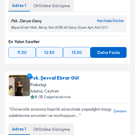
Adres
1
Online Görüşme
Psk. Derya Genç
Haritada Göster
Beyaz Evler Mah. Baraj Yolu N138 Ali Genç Giyen Apt. Kat:1 D:1
En Yakın Saatler
11:30
12:30
13:30
Daha Fazla
Psk. Şevval Ebrar Gül
Psikoloji
Adana
, Ceyhan
5
(
13
Değerlendirme)
Üniversite sınavına hazırlık sürecimde yaşadığım kaygı
Devamı
odaklanma sorunları ve motivasyon...
Adres
1
Online Görüşme