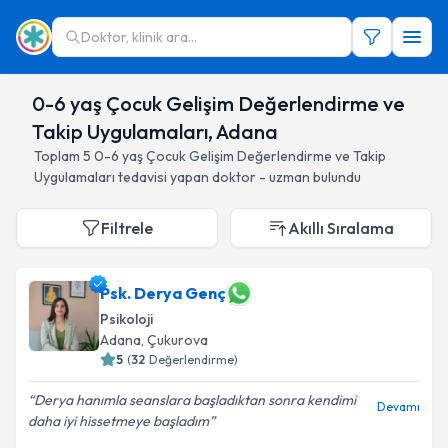
Doktor, klinik ara...
0-6 yaş Çocuk Gelişim Değerlendirme ve
Takip Uygulamaları, Adana
Toplam
5
0-6 yaş Çocuk Gelişim Değerlendirme ve Takip
Uygulamaları
tedavisi yapan doktor - uzman bulundu
Filtrele
Akıllı Sıralama
Psk. Derya Genç
Psikoloji
Adana
, Çukurova
5
(
32
Değerlendirme)
Derya hanımla seanslara başladıktan sonra kendimi
Devamı
daha iyi hissetmeye başladım