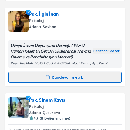
Psk. Ecem Şahin
için randevu takvimi talebi
Psk. İlgin İnan
oluşturun. Size bu uzmandan randevu almanız için bir
Psikoloji
takvim hazırlandığında e-posta ile bilgilendireceğiz.
Adana
, Seyhan
E-posta Adresiniz
Dünya İnsani Dayanışma Derneği / World
Human Relief UTÖMER (Uluslararası Travma
Haritada Göster
Önleme ve Rehabilitasyon Merkezi)
Reşat Bey Mah. Atatürk Cad. 62002 Sok. No :3 Kıvanç Apt. Kat :2
Kişisel verilerimin işlenmesine ilişkin
Aydınlatma
Metni
'ni okudum ve kişisel verilerimin belirtilen
kapsamda işlenmesini kabul ediyorum.
Randevu Talep Et
Randevu Takvimi Talebi
Takvim Talebini Gönder
Psk. İlgin İnan
için randevu takvimi talebi oluşturun.
Psk. Sinem Kayış
Size bu uzmandan randevu almanız için bir takvim
Psikoloji
hazırlandığında e-posta ile bilgilendireceğiz.
Adana
, Çukurova
4.9
(
8
Değerlendirme)
E-posta Adresiniz