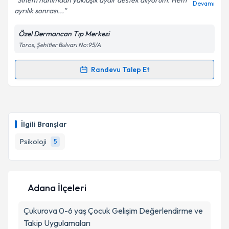
Sinem hanımdan yaklaşık aydır destek alıyorum. Hem
Devamı
ayrılık sonrası...
Özel Dermancan Tıp Merkezi
Kişisel verilerimin işlenmesine ilişkin
Aydınlatma
Toros, Şehitler Bulvarı No:95/A
Metni
'ni okudum ve kişisel verilerimin belirtilen
kapsamda işlenmesini kabul ediyorum.
Randevu Talep Et
Randevu Takvimi Talebi
Takvim Talebini Gönder
Psk. Sinem Kayış
için randevu takvimi talebi
oluşturun. Size bu uzmandan randevu almanız için bir
İlgili Branşlar
takvim hazırlandığında e-posta ile bilgilendireceğiz.
Psikoloji
5
E-posta Adresiniz
Adana İlçeleri
Kişisel verilerimin işlenmesine ilişkin
Aydınlatma
Çukurova
Metni
0-6 yaş Çocuk Gelişim Değerlendirme ve
'ni okudum ve kişisel verilerimin belirtilen
kapsamda işlenmesini kabul ediyorum.
Takip Uygulamaları