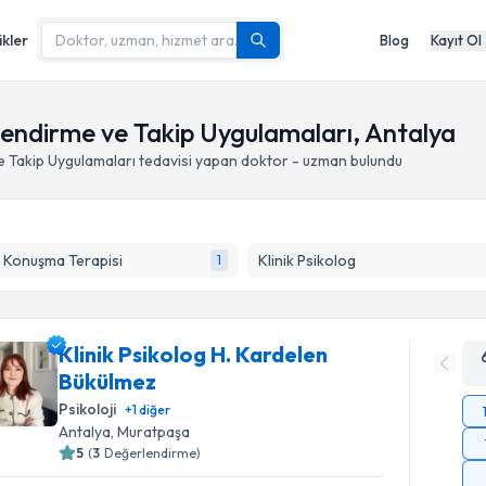
ikler
Blog
Kayıt Ol
endirme ve Takip Uygulamaları, Antalya
 Takip Uygulamaları
tedavisi yapan doktor - uzman bulundu
e Konuşma Terapisi
Klinik Psikolog
1
Klinik Psikolog H. Kardelen
Bükülmez
Psikoloji
+
1
diğer
Antalya
, Muratpaşa
5
(
3
Değerlendirme)