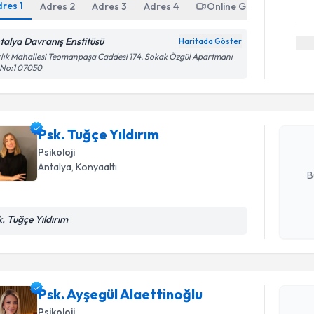
dres
1
Adres
2
Adres
3
Adres
4
Online Görüşme
talya Davranış Enstitüsü
Haritada Göster
Randevu T
lık Mahallesi Teomanpaşa Caddesi 174. Sokak Özgül Apartmanı
 No:1 07050
Psk. Tuğçe
bu uzmandan
posta ile bi
Psk. Tuğçe Yıldırım
Psikoloji
E-posta Ad
Antalya
, Konyaaltı
B
Randevu T
k. Tuğçe Yıldırım
Kişisel
okudum
işlenm
Psk. Ayşeg
Size bu uzm
hazırlandığ
Psk. Ayşegül Alaettinoğlu
Psikoloji