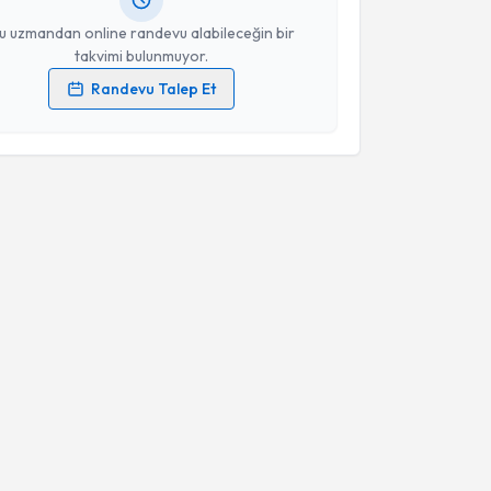
resiniz
u uzmandan online randevu alabileceğin bir
takvimi bulunmuyor.
Randevu Talep Et
 verilerimin işlenmesine ilişkin
Aydınlatma Metni
'ni
 ve kişisel verilerimin belirtilen kapsamda
esini kabul ediyorum.
Takvim Talebini Gönder