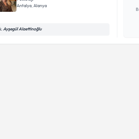
E-posta Ad
Antalya
, Alanya
B
k. Ayşegül Alaettinoğlu
Kişisel
okudum
işlenm