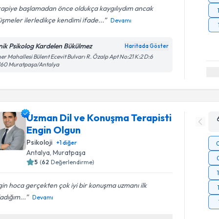
rapiye başlamadan önce oldukça kaygılıydım ancak
şmeler ilerledikçe kendimi ifade...
Devamı
inik Psikolog Kardelen Bükülmez
Haritada Göster
er Mahallesi Bülent Ecevit Bulvarı R. Özalp Apt No:21 K:2 D:6
160 Muratpaşa/Antalya
Uzman Dil ve Konuşma Terapisti
Engin Olgun
Psikoloji
+
1
diğer
Antalya
, Muratpaşa
5
(
62
Değerlendirme)
in hoca gerçekten çok iyi bir konuşma uzmanı ilk
adığım...
Devamı