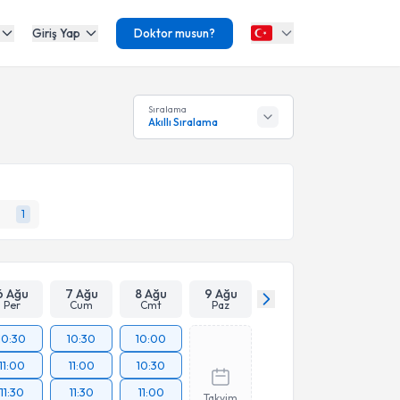
Giriş Yap
Doktor musun?
Sıralama
Akıllı Sıralama
1
6 Ağu
7 Ağu
8 Ağu
9 Ağu
Per
Cum
Cmt
Paz
10:30
10:30
10:00
11:00
11:00
10:30
11:30
11:30
11:00
Takvim