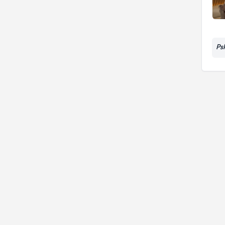
Tedavisi
Ayrılma Kaygısı
Ps