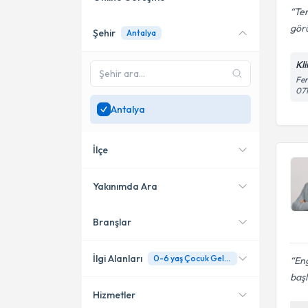
Te
görü
Şehir
Antalya
Online danışmanlık sunan
uzmanları göster
Kl
Sadece
Antalya
bölgesinde
Fen
07
uzman ara
Antalya
İlçe
Yakınımda Ara
Branşlar
Konumuma yakın uzmanları
Muratpaşa
göster
Alanya
İlgi Alanları
0-6 yaş Çocuk Gelişim Değerlendirme ve Takip Uygulamaları
Eng
başl
Kepez
Hizmetler
Psikoloji