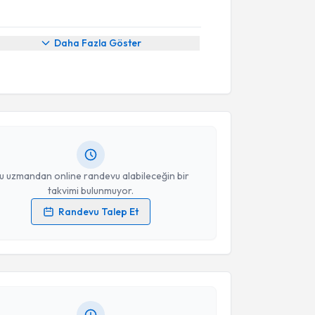
Daha Fazla Göster
akvimi Talebi
 Yıldırım
için randevu takvimi talebi oluşturun. Size
 randevu almanız için bir takvim hazırlandığında e-
lgilendireceğiz.
resiniz
u uzmandan online randevu alabileceğin bir
takvimi bulunmuyor.
Randevu Talep Et
akvimi Talebi
 verilerimin işlenmesine ilişkin
Aydınlatma Metni
'ni
 ve kişisel verilerimin belirtilen kapsamda
esini kabul ediyorum.
ül Alaettinoğlu
için randevu takvimi talebi oluşturun.
andan randevu almanız için bir takvim
ında e-posta ile bilgilendireceğiz.
Takvim Talebini Gönder