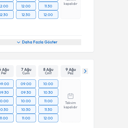
kapalıdır
12:00
12:00
11:30
12:30
12:30
12:00
Daha Fazla Göster
6 Ağu
7 Ağu
8 Ağu
9 Ağu
Per
Cum
Cmt
Paz
09:00
09:00
10:00
09:30
09:30
10:30
10:00
10:00
11:00
Takvim
kapalıdır
10:30
10:30
11:30
11:00
11:00
12:00