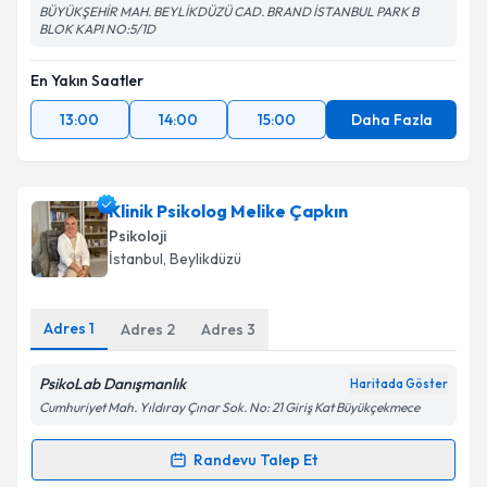
BÜYÜKŞEHİR MAH. BEYLİKDÜZÜ CAD. BRAND İSTANBUL PARK B
BLOK KAPI NO:5/1D
En Yakın Saatler
13:00
14:00
15:00
Daha Fazla
Klinik Psikolog Melike Çapkın
Psikoloji
İstanbul
, Beylikdüzü
Adres
1
Adres
2
Adres
3
PsikoLab Danışmanlık
Haritada Göster
Cumhuriyet Mah. Yıldıray Çınar Sok. No: 21 Giriş Kat Büyükçekmece
Randevu Talep Et
Randevu Takvimi Talebi