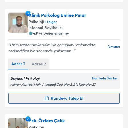
Klinik Psikolog Melike Çapkın
için randevu takvimi
Klinik Psikolog Emine Pınar
talebi oluşturun. Size bu uzmandan randevu almanız
Psikoloji
+
1
diğer
için bir takvim hazırlandığında e-posta ile
İstanbul
, Beylikdüzü
bilgilendireceğiz.
4.9
(
4
Değerlendirme)
E-posta Adresiniz
Uzun zamandır kendimi ve çocuğumu anlamakta
Devamı
zorlandığım bir dönemde yollarımız...
Adres
1
Adres
2
Kişisel verilerimin işlenmesine ilişkin
Aydınlatma
Metni
'ni okudum ve kişisel verilerimin belirtilen
Beykent Psikoloji
Haritada Göster
kapsamda işlenmesini kabul ediyorum.
Adnan Kahveci Mah. Alemdağ Cad. No: 2, 2 İç Kapı No: 27
Randevu Talep Et
Takvim Talebini Gönder
Randevu Takvimi Talebi
Klinik Psikolog Emine Pınar
için randevu takvimi
Psk. Özlem Çelik
talebi oluşturun. Size bu uzmandan randevu almanız
Psikoloji