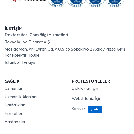
İLETİŞİM
Doktorsitesi Com Bilgi Hizmetleri
Teknoloji ve Ticaret A.Ş.
Maslak Mah. Ahi Evran Cd. A.O.S 55 Sokak No:2 Aksoy Plaza Giriş
Kat Kolektif House
İstanbul, Türkiye
SAĞLIK
PROFESYONELLER
Uzmanlar
Doktorlar İçin
Uzmanlık Alanları
Web Siteniz İçin
Hastalıklar
Kariyer
İşe Alım
Hizmetler
Hastaneler