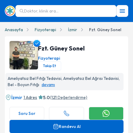
Doktor, klinik ara...
Anasayfa
Fizyoterapi
İzmir
Fzt. Güney Sonel
Fzt. Güney Sonel
Fizyoterapi
Takip Et
Fzt. Güney Sonel Profil Fotoğrafı
Ameliyatsız Bel Fıtığı Tedavisi, Ameliyatsız Bel Ağrısı Tedavisi,
Bel - Boyun Fıtığı
devamı
İzmir
5.0
1 Adres
(
121
Değerlendirme)
Soru Sor
Randevu Al