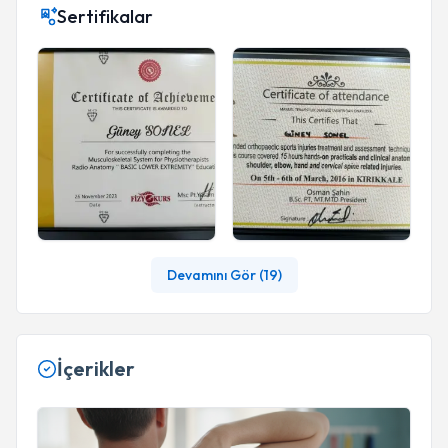
Sertifikalar
Devamını Gör (
19
)
İçerikler
💪 DONUK OMUZ (ADEZİV KAPSÜLİT)