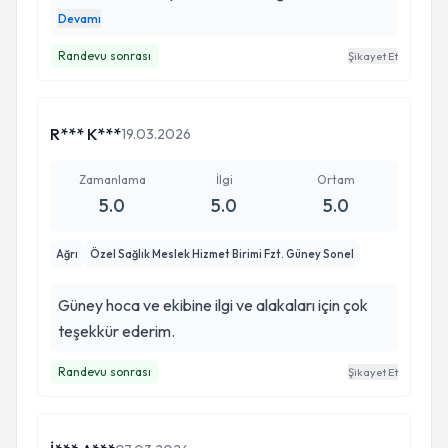
iyi ki yollarımız kesişmiş. Güler yüzlü, sıcak kanlı
Devamı
ve işinin ehli insanların emin ellerinde olmak çok
Randevu sonrası
Şikayet Et
kıymetliydi. Güney Bey ve sevgili Gözde
ellerinize emeklerinize sağlık. Gerçekten tedavi
çok iyi geldı. Allah sizden razı olsun. Hep böyle
R*** K***
19.03.2026
şifa dağıtmaya devam edin❤️❤️
Zamanlama
İlgi
Ortam
5.0
5.0
5.0
Ağrı
Özel Sağlık Meslek Hizmet Birimi Fzt. Güney Sonel
Güney hoca ve ekibine ilgi ve alakaları için çok
teşekkür ederim.
Randevu sonrası
Şikayet Et