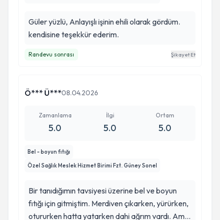
Güler yüzlü, Anlayışlı işinin ehili olarak gördüm.
kendisine teşekkür ederim.
Randevu sonrası
Şikayet Et
Ö*** Ü***
08.04.2026
Zamanlama
İlgi
Ortam
5.0
5.0
5.0
Bel - boyun fıtığı
Özel Sağlık Meslek Hizmet Birimi Fzt. Güney Sonel
Bir tanıdığımın tavsiyesi üzerine bel ve boyun
fıtığı için gitmiştim. Merdiven çıkarken, yürürken,
otururken hatta yatarken dahi ağrım vardı. Ama