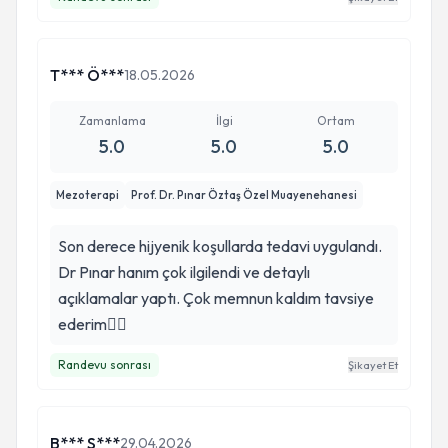
T*** Ö***
18.05.2026
Zamanlama
İlgi
Ortam
5.0
5.0
5.0
Mezoterapi
Prof. Dr. Pınar Öztaş Özel Muayenehanesi
Son derece hijyenik koşullarda tedavi uygulandı.
Dr Pınar hanım çok ilgilendi ve detaylı
açıklamalar yaptı. Çok memnun kaldım tavsiye
ederim👍🏻
Randevu sonrası
Şikayet Et
B*** S***
29.04.2026