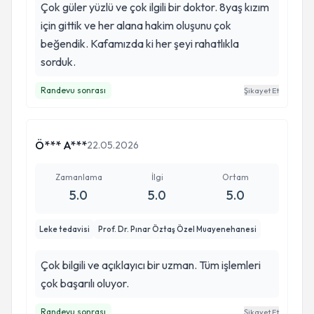
Çok güler yüzlü ve çok ilgili bir doktor. 8yaş kızım
için gittik ve her alana hakim oluşunu çok
beğendik. Kafamızda ki her şeyi rahatlıkla
sorduk.
Randevu sonrası
Şikayet Et
Ö*** A***
22.05.2026
Zamanlama
İlgi
Ortam
5.0
5.0
5.0
Leke tedavisi
Prof. Dr. Pınar Öztaş Özel Muayenehanesi
Çok bilgili ve açıklayıcı bir uzman. Tüm işlemleri
çok başarılı oluyor.
Randevu sonrası
Şikayet Et