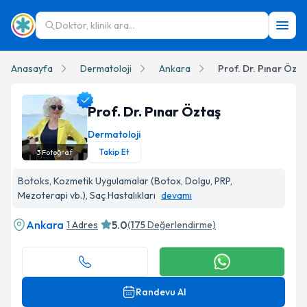
Doktor, klinik ara...
Anasayfa
Dermatoloji
Ankara
Prof. Dr. Pınar Özta
Prof. Dr. Pınar Öztaş
Dermatoloji
Takip Et
3
Fotoğraf
Prof. Dr. Pınar Öztaş Profil Fotoğrafı
Botoks, Kozmetik Uygulamalar (Botox, Dolgu, PRP,
Mezoterapi vb.), Saç Hastalıkları
devamı
Ankara
5.0
1 Adres
(
175
Değerlendirme)
Randevu Al