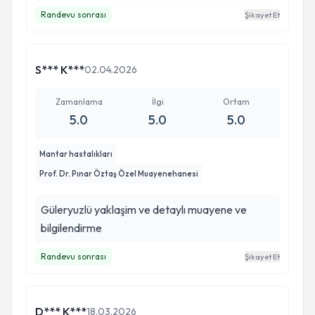
Randevu sonrası
Şikayet Et
S*** K***
02.04.2026
Zamanlama
İlgi
Ortam
5.0
5.0
5.0
Mantar hastalıkları
Prof. Dr. Pınar Öztaş Özel Muayenehanesi
Güleryuzlü yaklaşim ve detaylı muayene ve
bilgilendirme
Randevu sonrası
Şikayet Et
D*** K***
18.03.2026