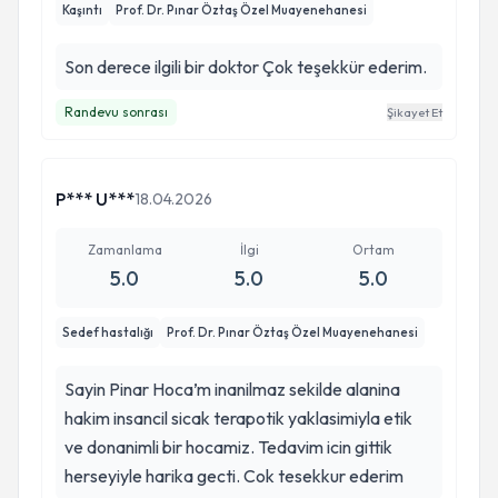
Kaşıntı
Prof. Dr. Pınar Öztaş Özel Muayenehanesi
Son derece ilgili bir doktor Çok teşekkür ederim.
Randevu sonrası
Şikayet Et
P*** U***
18.04.2026
Zamanlama
İlgi
Ortam
5.0
5.0
5.0
Sedef hastalığı
Prof. Dr. Pınar Öztaş Özel Muayenehanesi
Sayin Pinar Hoca’m inanilmaz sekilde alanina
hakim insancil sicak terapotik yaklasimiyla etik
ve donanimli bir hocamiz. Tedavim icin gittik
herseyiyle harika gecti. Cok tesekkur ederim