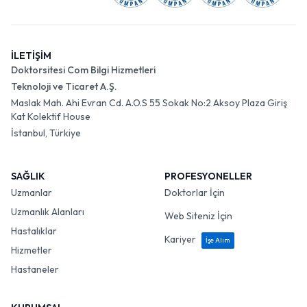
İLETİŞİM
Doktorsitesi Com Bilgi Hizmetleri
Teknoloji ve Ticaret A.Ş.
Maslak Mah. Ahi Evran Cd. A.O.S 55 Sokak No:2 Aksoy Plaza Giriş
Kat Kolektif House
İstanbul, Türkiye
SAĞLIK
PROFESYONELLER
Uzmanlar
Doktorlar İçin
Uzmanlık Alanları
Web Siteniz İçin
Hastalıklar
Kariyer
İşe Alım
Hizmetler
Hastaneler