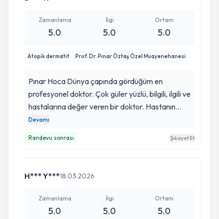
Zamanlama
İlgi
Ortam
5.0
5.0
5.0
Atopik dermatit
Prof. Dr. Pınar Öztaş Özel Muayenehanesi
Pınar Hoca Dünya çapında gördüğüm en
profesyonel doktor. Çok güler yüzlü, bilgili, ilgili ve
hastalarına değer veren bir doktor. Hastanın
hem moralini hem de hastalığını hemen iyileştiren,
Devamı
ve dünyayı güzel bir yer haline getiren bir insan.
Randevu sonrası
Şikayet Et
Herkese öneriyorum ve gözüm kapalı
güveniyorum.
H*** Y***
18.03.2026
Zamanlama
İlgi
Ortam
5.0
5.0
5.0