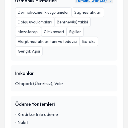
Uzmanlık Hizmetleri
Tümünü Gör (
35
)
Dermokozmetik uygulamalar
Saç hastalıkları
Dolgu uygulamaları
Ben(nevüs) takibi
Mezoterapi
Cilt kanseri
Siğiller
Alerjik hastalıkları tanı ve tedavisi
Botoks
Gençlik Aşısı
İmkanlar
Otopark (Ücretsiz), Vale
Ödeme Yöntemleri
•
Kredi kartı ile ödeme
•
Nakit