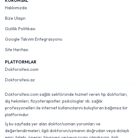
KURUMSAL
Hakkımızda
Bize Ulaşın
Gizlilik Politikası
Google Takvim Entegrasyonu
Site Haritası
PLATFORMLAR
Doktorsitesi.com
Doktorsitesi.az
Doktorsitesi.com sağlık sektöründe hizmet veren tıp doktorları,
diş hekimleri, fizyoterapistler, psikologlar vb. sağlık
profesyonelleri ile internet kullanıcılarını buluşturan bağımsız bir
platformdur.
İş bu sayfada yer alan doktor/uzman yorumları ve
değerlendirmeleri, ilgili doktorun/uzmanın doğrudan veya dolaylı
emri, talebi, önerisi, tavsiyesi ve/veya ricası olmaksızın, ilgili