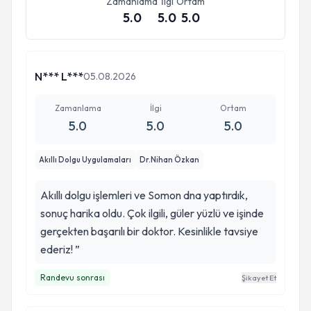
Zamanlama
İlgi
Ortam
5.0
5.0
5.0
N*** L***
05.08.2026
Zamanlama
İlgi
Ortam
5.0
5.0
5.0
Akıllı Dolgu Uygulamaları
Dr.Nihan Özkan
Akıllı dolgu işlemleri ve Somon dna yaptırdık,
sonuç harika oldu. Çok ilgili, güler yüzlü ve işinde
gerçekten başarılı bir doktor. Kesinlikle tavsiye
ederiz! ”
Randevu sonrası
Şikayet Et