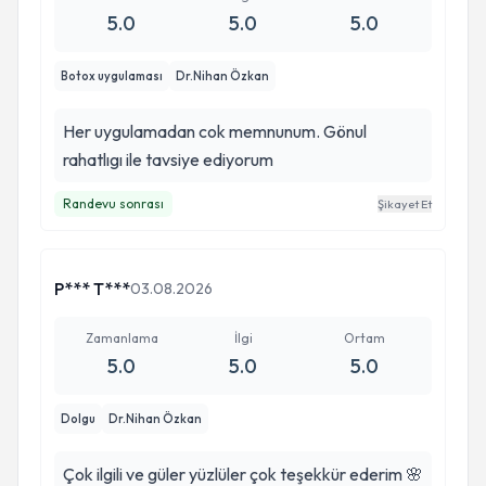
5.0
5.0
5.0
Botox uygulaması
Dr.Nihan Özkan
Her uygulamadan cok memnunum. Gönul
rahatlıgı ile tavsiye ediyorum
Randevu sonrası
Şikayet Et
P*** T***
03.08.2026
Zamanlama
İlgi
Ortam
5.0
5.0
5.0
Dolgu
Dr.Nihan Özkan
Çok ilgili ve güler yüzlüler çok teşekkür ederim 🌸