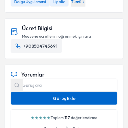
Dolgu Uygulamasi
Lipoliz
Tümü
Ücret Bilgisi
Muayene ücretlerini öğrenmek için ara
+908504743691
Yorumlar
Görüş Ekle
★
★
★
★
★
Toplam
117
değerlendirme