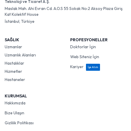
Teknoloji ve Ticaret A.Ş.
Maslak Mah. Ahi Evran Cd. A.O.S 55 Sokak No:2 Aksoy Plaza Giriş
Kat Kolektif House
İstanbul, Türkiye
SAĞLIK
PROFESYONELLER
Uzmanlar
Doktorlar İçin
Uzmanlık Alanları
Web Siteniz İçin
Hastalıklar
Kariyer
İşe Alım
Hizmetler
Hastaneler
KURUMSAL
Hakkımızda
Bize Ulaşın
Gizlilik Politikası