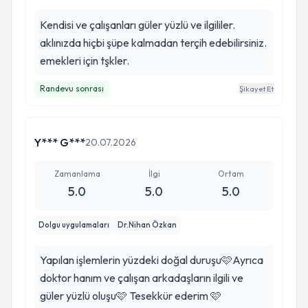
Kendisi ve çalışanları güler yüzlü ve ilgililer.
aklınızda hiçbi şüpe kalmadan terçih edebilirsiniz.
emekleri için tşkler.
Randevu sonrası
Şikayet Et
Y*** G***
20.07.2026
Zamanlama
İlgi
Ortam
5.0
5.0
5.0
Dolgu uygulamaları
Dr.Nihan Özkan
Yapılan işlemlerin yüzdeki doğal duruşu🩷Ayrıca
doktor hanım ve çalışan arkadaşların ilgili ve
güler yüzlü oluşu🩷 Tesekkür ederim 🩷