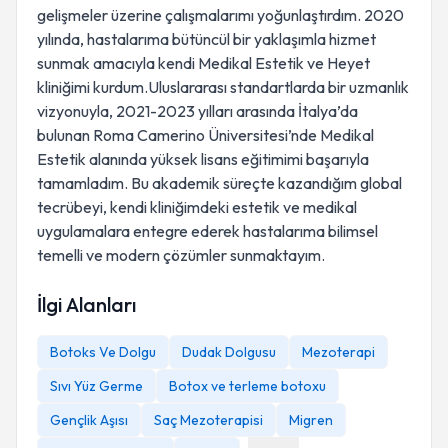
gelişmeler üzerine çalışmalarımı yoğunlaştırdım. 2020
yılında, hastalarıma bütüncül bir yaklaşımla hizmet
sunmak amacıyla kendi Medikal Estetik ve Heyet
kliniğimi kurdum.Uluslararası standartlarda bir uzmanlık
vizyonuyla, 2021-2023 yılları arasında İtalya’da
bulunan Roma Camerino Üniversitesi’nde Medikal
Estetik alanında yüksek lisans eğitimimi başarıyla
tamamladım. Bu akademik süreçte kazandığım global
tecrübeyi, kendi kliniğimdeki estetik ve medikal
uygulamalara entegre ederek hastalarıma bilimsel
temelli ve modern çözümler sunmaktayım.
İlgi Alanları
Botoks Ve Dolgu
Dudak Dolgusu
Mezoterapi
Sıvı Yüz Germe
Botox ve terleme botoxu
Gençlik Aşısı
Saç Mezoterapisi
Migren