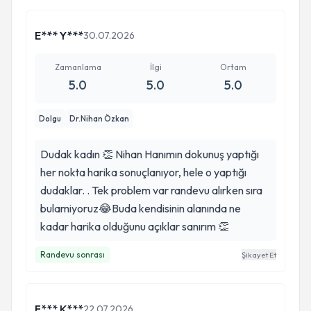
memnun kaldım. Teşekkür ederim.
E*** Y***
30.07.2026
Zamanlama
İlgi
Ortam
5.0
5.0
5.0
Dolgu
Dr.Nihan Özkan
Dudak kadın 👏 Nihan Hanımın dokunuş yaptığı
her nokta harika sonuçlanıyor, hele o yaptığı
dudaklar. . Tek problem var randevu alırken sıra
bulamiyoruz😂Buda kendisinin alanında ne
kadar harika olduğunu açıklar sanırım 👏
Randevu sonrası
Şikayet Et
F*** K***
22.07.2026