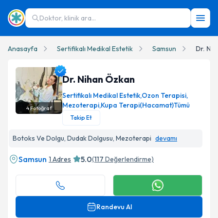
Doktor, klinik ara...
Anasayfa
Sertifikalı Medikal Estetik
Samsun
Dr. Ni
Dr. Nihan Özkan
Sertifikalı Medikal Estetik
,
Ozon Terapisi
,
Mezoterapi
,
Kupa Terapi(Hacamat)
Tümü
4
Fotoğraf
Takip Et
Dr. Nihan Özkan Profil Fotoğrafı
Botoks Ve Dolgu, Dudak Dolgusu, Mezoterapi
devamı
Samsun
5.0
1 Adres
(
117
Değerlendirme)
Randevu Al