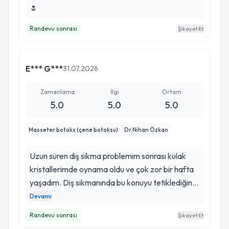
🌷
Randevu sonrası
Şikayet Et
E*** G***
31.07.2026
Zamanlama
İlgi
Ortam
5.0
5.0
5.0
Masseter botoks (çene botoksu)
Dr.Nihan Özkan
Uzun süren diş sıkma problemim sonrası kulak
kristallerimde oynama oldu ve çok zor bir hafta
yaşadım. Diş sıkmanında bu konuyu tetiklediğini
öğrendim ve tedavi için doktor hanıma
Devamı
başvurdum. Kendisi alanında uzman oldukça
Randevu sonrası
Şikayet Et
bilgili, iletişim becerileri yüksek birisi, çok