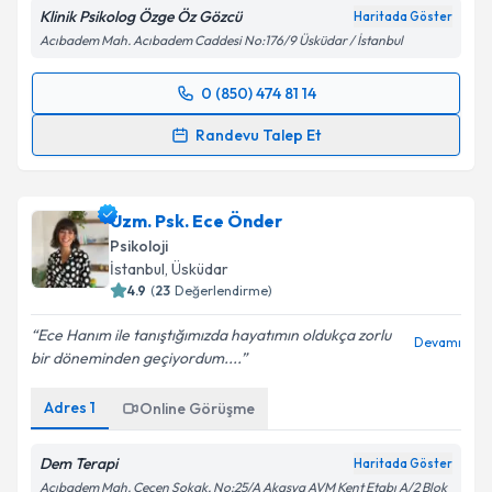
Klinik Psikolog Özge Öz Gözcü
Haritada Göster
Acıbadem Mah. Acıbadem Caddesi No:176/9 Üsküdar / İstanbul
0 (850) 474 81 14
Randevu Takvimi Talebi
Randevu Talep Et
Klinik Psikolog Özge Öz Gözcü
için randevu takvimi
talebi oluşturun. Size bu uzmandan randevu almanız
Uzm. Psk. Ece Önder
için bir takvim hazırlandığında e-posta ile
bilgilendireceğiz.
Psikoloji
İstanbul
,
Üsküdar
E-posta Adresiniz
4.9
(
23
Değerlendirme)
Ece Hanım ile tanıştığımızda hayatımın oldukça zorlu
Devamı
bir döneminden geçiyordum....
Kişisel verilerimin işlenmesine ilişkin
Aydınlatma
Adres
1
Online Görüşme
Metni
'ni okudum ve kişisel verilerimin belirtilen
kapsamda işlenmesini kabul ediyorum.
Dem Terapi
Haritada Göster
Acıbadem Mah. Çeçen Sokak, No:25/A Akasya AVM Kent Etabı A/2 Blok