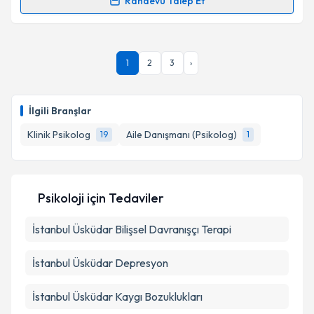
Randevu Talep Et
Randevu Takvimi Talebi
Takvim Talebini Gönder
Psk. Berfin Özkaya
için randevu takvimi talebi
1
2
3
›
oluşturun. Size bu uzmandan randevu almanız için bir
takvim hazırlandığında e-posta ile bilgilendireceğiz.
E-posta Adresiniz
İlgili Branşlar
Klinik Psikolog
Aile Danışmanı (Psikolog)
19
1
Kişisel verilerimin işlenmesine ilişkin
Aydınlatma
Metni
'ni okudum ve kişisel verilerimin belirtilen
Psikoloji
için Tedaviler
kapsamda işlenmesini kabul ediyorum.
İstanbul Üsküdar Bilişsel Davranışçı Terapi
Takvim Talebini Gönder
İstanbul Üsküdar Depresyon
İstanbul Üsküdar Kaygı Bozuklukları