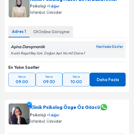
Psikoloji
+
1
diğer
İstanbul
,
Üsküdar
Adres
1
Online Görüşme
Aşina Danışmanlık
Haritada Göster
Kısıklı Reşat Bey Sok. Doğan Apt. No:40 Daire:1
En Yakın Saatler
Yarın
Yarın
Yarın
Daha Fazla
09:00
09:30
10:00
Klinik Psikolog Özge Öz Gözcü
Psikoloji
+
1
diğer
İstanbul
,
Üsküdar