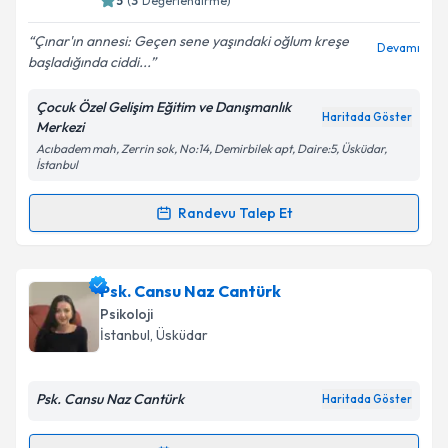
5
(
3
Değerlendirme)
E-posta Adresiniz
Çınar'ın annesi: Geçen sene yaşındaki oğlum kreşe
Devamı
başladığında ciddi...
Çocuk Özel Gelişim Eğitim ve Danışmanlık
Haritada Göster
Merkezi
Kişisel verilerimin işlenmesine ilişkin
Aydınlatma
Acıbadem mah, Zerrin sok, No:14, Demirbilek apt, Daire:5, Üsküdar,
Metni
'ni okudum ve kişisel verilerimin belirtilen
İstanbul
kapsamda işlenmesini kabul ediyorum.
Randevu Talep Et
Randevu Takvimi Talebi
Takvim Talebini Gönder
Uzm. Psk. Ayşem Yorulmaz Ulutaş
için randevu
Psk. Cansu Naz Cantürk
takvimi talebi oluşturun. Size bu uzmandan randevu
Psikoloji
almanız için bir takvim hazırlandığında e-posta ile
İstanbul
,
Üsküdar
bilgilendireceğiz.
E-posta Adresiniz
Psk. Cansu Naz Cantürk
Haritada Göster