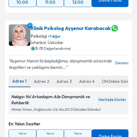
Daha Fazla
10:00
11:00
12:00
Klinik Psikolog Ayşenur Karabacak
Psikoloji
+
1
diğer
İstanbul
,
Üsküdar
5
(
11
Değerlendirme)
Ayşenur Hanım’la başladığımız, danışmanlık sürecinde
Devamı
tespitleri ve yaklaşımı benim...
Adres
1
Adres
2
Adres
3
Adres
4
Online Görüşm
Nebgo-Yol Arkadaşım Aile Danışmanlık ve
Haritada Göster
Rehberlik
Mimar Sinan, Doğancılar Cd. No:20/3 Üsküdar/İstanbul
En Yakın Saatler
Yarın
Yarın
Yarın
Daha Fazla