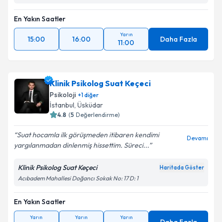
En Yakın Saatler
Yarın
15:00
16:00
Daha Fazla
11:00
Klinik Psikolog Suat Keçeci
Psikoloji
+
1
diğer
İstanbul
,
Üsküdar
4.8
(
5
Değerlendirme)
Suat hocamla ilk görüşmeden itibaren kendimi
Devamı
yargılanmadan dinlenmiş hissettim. Süreci...
Klinik Psikolog Suat Keçeci
Haritada Göster
Acıbadem Mahallesi Doğancı Sokak No: 17 D: 1
En Yakın Saatler
Yarın
Yarın
Yarın