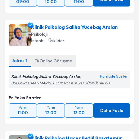
09:00
10:00
11:00
Klinik Psikolog Saliha Yücebaş Arslan
Psikoloji
İstanbul
,
Üsküdar
Adres
1
Online Görüşme
Klinik Psikolog Saliha Yücebaş Arslan
Haritada Göster
BULGURLU MAH MARKET SOK NO:10 K:2 D:3 ÜSKÜDAR İST
En Yakın Saatler
Yarın
Yarın
Yarın
Daha Fazla
11:00
12:00
13:00
Klinik Psikolog Hacer Betül Basatemür