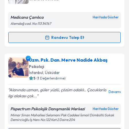
bilgilendireceğiz.
E-posta Adresiniz
Medicana Çamlıca
Haritada Göster
Alemdağ cad. No:113 34767
Randevu Talep Et
Randevu Takvimi Talebi
Kişisel verilerimin işlenmesine ilişkin
Aydınlatma
Metni
'ni okudum ve kişisel verilerimin belirtilen
kapsamda işlenmesini kabul ediyorum.
Klinik Psikolog Kübra Bozkurt
için randevu takvimi
Uzm. Psk. Dan. Merve Nadide Akbaş
talebi oluşturun. Size bu uzmandan randevu almanız
Psikoloji
için bir takvim hazırlandığında e-posta ile
Takvim Talebini Gönder
İstanbul
,
Üsküdar
bilgilendireceğiz.
5
(
1
Değerlendirme)
E-posta Adresiniz
Alanında uzman, güler yüzlü, çözüm odaklı.. Çocuklarla
Devamı
ilgi alakası çok...
Pispectrum Psikolojik Danışmanlık Merkezi
Haritada Göster
Mimar Sinan Mahallesi Selamani Pak Caddesi İsmail Dümbüllü Sokak
Kişisel verilerimin işlenmesine ilişkin
Aydınlatma
Demircioğlu İş Hanı No:122 Kat:2 Daire:204
Metni
'ni okudum ve kişisel verilerimin belirtilen
kapsamda işlenmesini kabul ediyorum.