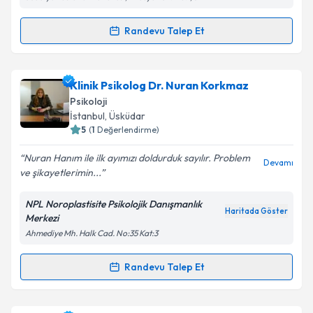
Takvim Talebini Gönder
Randevu Talep Et
Randevu Takvimi Talebi
Uzm. Psk. Betül Okur Çelik
için randevu takvimi
Klinik Psikolog Dr. Nuran Korkmaz
talebi oluşturun. Size bu uzmandan randevu almanız
Psikoloji
için bir takvim hazırlandığında e-posta ile
İstanbul
,
Üsküdar
bilgilendireceğiz.
5
(
1
Değerlendirme)
E-posta Adresiniz
Nuran Hanım ile ilk ayımızı doldurduk sayılır. Problem
Devamı
ve şikayetlerimin...
NPL Noroplastisite Psikolojik Danışmanlık
Haritada Göster
Merkezi
Kişisel verilerimin işlenmesine ilişkin
Aydınlatma
Ahmediye Mh. Halk Cad. No:35 Kat:3
Metni
'ni okudum ve kişisel verilerimin belirtilen
kapsamda işlenmesini kabul ediyorum.
Randevu Talep Et
Randevu Takvimi Talebi
Takvim Talebini Gönder