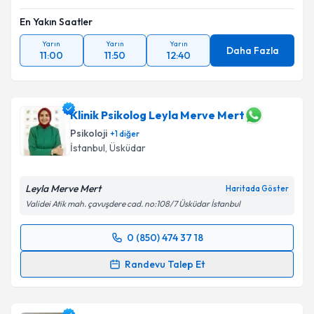
En Yakın Saatler
Yarın
Yarın
Yarın
Daha Fazla
11:00
11:50
12:40
Klinik Psikolog Leyla Merve Mert
Psikoloji
+
1
diğer
İstanbul
,
Üsküdar
Leyla Merve Mert
Haritada Göster
Validei Atik mah. çavuşdere cad. no:108/7 Üsküdar İstanbul
0 (850) 474 37 18
Randevu Takvimi Talebi
Randevu Talep Et
Klinik Psikolog Leyla Merve Mert
için randevu
takvimi talebi oluşturun. Size bu uzmandan randevu