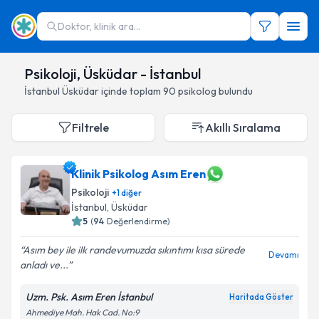
Doktor, klinik ara...
Psikoloji, Üsküdar - İstanbul
İstanbul
Üsküdar
içinde toplam
90
psikolog
bulundu
Filtrele
Akıllı Sıralama
Klinik Psikolog Asım Eren
Psikoloji
+
1
diğer
İstanbul
,
Üsküdar
5
(
94
Değerlendirme)
Asım bey ile ilk randevumuzda sıkıntımı kısa sürede
Devamı
anladı ve...
Uzm. Psk. Asım Eren İstanbul
Haritada Göster
Ahmediye Mah. Hak Cad. No:9