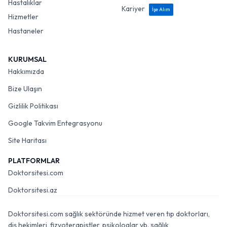
Hastalıklar
Kariyer
İşe Alım
Hizmetler
Hastaneler
KURUMSAL
Hakkımızda
Bize Ulaşın
Gizlilik Politikası
Google Takvim Entegrasyonu
Site Haritası
PLATFORMLAR
Doktorsitesi.com
Doktorsitesi.az
Doktorsitesi.com sağlık sektöründe hizmet veren tıp doktorları,
diş hekimleri, fizyoterapistler, psikologlar vb. sağlık