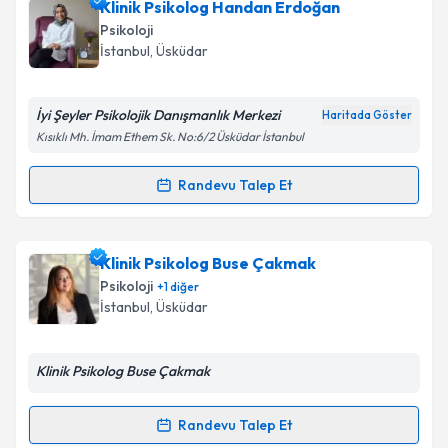
Klinik Psikolog Handan Erdoğan
almanız için bir takvim hazırlandığında e-posta ile
bilgilendireceğiz.
Psikoloji
İstanbul
,
Üsküdar
E-posta Adresiniz
İyi Şeyler Psikolojik Danışmanlık Merkezi
Haritada Göster
Kısıklı Mh. İmam Ethem Sk. No:6/2 Üsküdar İstanbul
Kişisel verilerimin işlenmesine ilişkin
Aydınlatma
Randevu Talep Et
Metni
'ni okudum ve kişisel verilerimin belirtilen
Randevu Takvimi Talebi
kapsamda işlenmesini kabul ediyorum.
Klinik Psikolog Handan Erdoğan
için randevu
Klinik Psikolog Buse Çakmak
Takvim Talebini Gönder
takvimi talebi oluşturun. Size bu uzmandan randevu
Psikoloji
+
1
diğer
almanız için bir takvim hazırlandığında e-posta ile
İstanbul
,
Üsküdar
bilgilendireceğiz.
E-posta Adresiniz
Klinik Psikolog Buse Çakmak
Randevu Talep Et
Randevu Takvimi Talebi