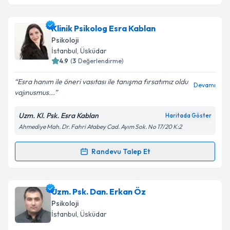
Kişisel verilerimin işlenmesine ilişkin
Aydınlatma
Metni
'ni okudum ve kişisel verilerimin belirtilen
kapsamda işlenmesini kabul ediyorum.
Klinik Psikolog Buse Çakmak
için randevu takvimi
Klinik Psikolog Esra Kablan
talebi oluşturun. Size bu uzmandan randevu almanız
Psikoloji
için bir takvim hazırlandığında e-posta ile
İstanbul
,
Üsküdar
bilgilendireceğiz.
Takvim Talebini Gönder
4.9
(
3
Değerlendirme)
E-posta Adresiniz
Esra hanım ile öneri vasıtası ile tanışma fırsatımız oldu
Devamı
vajınusmus...
Uzm. Kl. Psk. Esra Kablan
Haritada Göster
Ahmediye Mah. Dr. Fahri Atabey Cad. Ayım Sok. No 17/20 K:2
Kişisel verilerimin işlenmesine ilişkin
Aydınlatma
Metni
'ni okudum ve kişisel verilerimin belirtilen
kapsamda işlenmesini kabul ediyorum.
Randevu Talep Et
Randevu Takvimi Talebi
Takvim Talebini Gönder
Klinik Psikolog Esra Kablan
için randevu takvimi
Uzm. Psk. Dan. Erkan Öz
talebi oluşturun. Size bu uzmandan randevu almanız
Psikoloji
için bir takvim hazırlandığında e-posta ile
İstanbul
,
Üsküdar
bilgilendireceğiz.