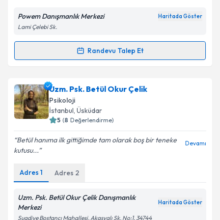
E-posta Adresiniz
Powem Danışmanlık Merkezi
Haritada Göster
Lami Çelebi Sk.
Randevu Talep Et
Randevu Takvimi Talebi
Kişisel verilerimin işlenmesine ilişkin
Aydınlatma
Metni
'ni okudum ve kişisel verilerimin belirtilen
kapsamda işlenmesini kabul ediyorum.
Uzm. Psk. Dan. Erkan Öz
için randevu takvimi talebi
Uzm. Psk. Betül Okur Çelik
oluşturun. Size bu uzmandan randevu almanız için bir
Psikoloji
takvim hazırlandığında e-posta ile bilgilendireceğiz.
Takvim Talebini Gönder
İstanbul
,
Üsküdar
5
(
8
Değerlendirme)
E-posta Adresiniz
Betül hanıma ilk gittiğimde tam olarak boş bir teneke
Devamı
kutusu...
Adres
1
Adres
2
Kişisel verilerimin işlenmesine ilişkin
Aydınlatma
Metni
'ni okudum ve kişisel verilerimin belirtilen
kapsamda işlenmesini kabul ediyorum.
Uzm. Psk. Betül Okur Çelik Danışmanlık
Haritada Göster
Merkezi
Suadiye Bostancı Mahallesi, Akasyalı Sk. No:1, 34744