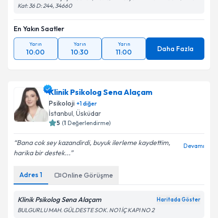
Kat: 36 D: 244, 34660
Takvim Talebini Gönder
En Yakın Saatler
Yarın
Yarın
Yarın
Daha Fazla
10:00
10:30
11:00
Klinik Psikolog Sena Alaçam
Psikoloji
+
1
diğer
İstanbul
,
Üsküdar
5
(
1
Değerlendirme)
Bana cok sey kazandirdi, buyuk ilerleme kaydettim,
Devamı
harika bir destek...
Adres
1
Online Görüşme
Klinik Psikolog Sena Alaçam
Haritada Göster
BULGURLU MAH. GÜLDESTE SOK. NO1 İÇ KAPI NO 2