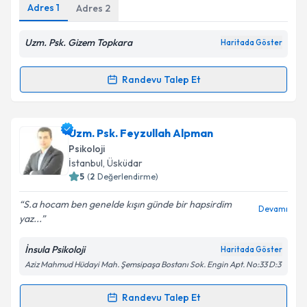
Adres
1
Adres
2
Uzm. Psk. Gizem Topkara
Haritada Göster
Kişisel verilerimin işlenmesine ilişkin
Aydınlatma
Metni
'ni okudum ve kişisel verilerimin belirtilen
Randevu Talep Et
kapsamda işlenmesini kabul ediyorum.
Randevu Takvimi Talebi
Takvim Talebini Gönder
Uzm. Psk. Gizem Topkara
için randevu takvimi
Uzm. Psk. Feyzullah Alpman
talebi oluşturun. Size bu uzmandan randevu almanız
Psikoloji
için bir takvim hazırlandığında e-posta ile
İstanbul
,
Üsküdar
bilgilendireceğiz.
5
(
2
Değerlendirme)
E-posta Adresiniz
S.a hocam ben genelde kışın günde bir hapsirdim
Devamı
yaz...
İnsula Psikoloji
Haritada Göster
Aziz Mahmud Hüdayi Mah. Şemsipaşa Bostanı Sok. Engin Apt. No:33 D:3
Kişisel verilerimin işlenmesine ilişkin
Aydınlatma
Metni
'ni okudum ve kişisel verilerimin belirtilen
kapsamda işlenmesini kabul ediyorum.
Randevu Talep Et
Randevu Takvimi Talebi