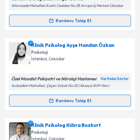
Altunizade Mahallesi Kısıklı Caddesi No 28 Avrupa İş Merkezi Üsküdar
Randevu Talep Et
Randevu Takvimi Talebi
Kişisel verilerimin işlenmesine ilişkin
Aydınlatma
Metni
'ni okudum ve kişisel verilerimin belirtilen
kapsamda işlenmesini kabul ediyorum.
Uzm. Psk. Didem Üngör Dörtkol
için randevu
Klinik Psikolog Ayşe Handan Özkan
takvimi talebi oluşturun. Size bu uzmandan randevu
Psikoloji
almanız için bir takvim hazırlandığında e-posta ile
Takvim Talebini Gönder
İstanbul
,
Üsküdar
bilgilendireceğiz.
E-posta Adresiniz
Özel Moodist Psikiyatri ve Nöroloji Hastanesi
Haritada Göster
Acıbadem Mahallesi, Çeçen Sokak No:52 (Akasya AVM Yanı)
Randevu Talep Et
Randevu Takvimi Talebi
Kişisel verilerimin işlenmesine ilişkin
Aydınlatma
Metni
'ni okudum ve kişisel verilerimin belirtilen
kapsamda işlenmesini kabul ediyorum.
Klinik Psikolog Ayşe Handan Özkan
için randevu
Klinik Psikolog Kübra Bozkurt
takvimi talebi oluşturun. Size bu uzmandan randevu
Psikoloji
almanız için bir takvim hazırlandığında e-posta ile
Takvim Talebini Gönder
İstanbul
,
Üsküdar