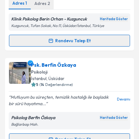
Adres
1
Adres
2
Klinik Psikolog Berin Orhan - Kuzguncuk
Haritada Göster
Kişisel verilerimin işlenmesine ilişkin
Aydınlatma
Kuzguncuk, Tufan Sokak, No:11, Üsküdar/İstanbul, Türkiye
Metni
'ni okudum ve kişisel verilerimin belirtilen
kapsamda işlenmesini kabul ediyorum.
Randevu Talep Et
Randevu Takvimi Talebi
Takvim Talebini Gönder
Klinik Psikolog Berin Orhan
için randevu takvimi
Psk. Berfin Özkaya
talebi oluşturun. Size bu uzmandan randevu almanız
Psikoloji
için bir takvim hazırlandığında e-posta ile
İstanbul
,
Üsküdar
bilgilendireceğiz.
5
(
14
Değerlendirme)
E-posta Adresiniz
Mutluyum bu süreçten, temizlik hastalığı ile başladık
Devamı
bir sürü hayatıma...
Psikolog Berfin Özkaya
Haritada Göster
Bağlarbaşı Mah.
Kişisel verilerimin işlenmesine ilişkin
Aydınlatma
Metni
'ni okudum ve kişisel verilerimin belirtilen
kapsamda işlenmesini kabul ediyorum.