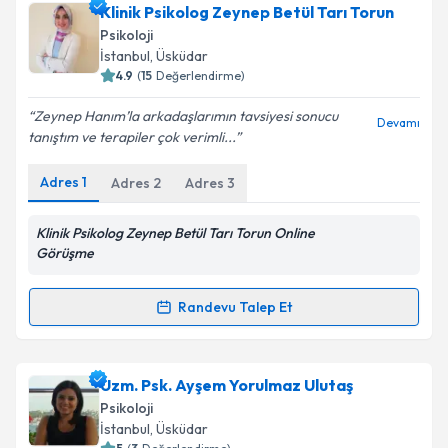
Klinik Psikolog Dr. Nuran Korkmaz
için randevu
Klinik Psikolog Zeynep Betül Tarı Torun
takvimi talebi oluşturun. Size bu uzmandan randevu
Psikoloji
almanız için bir takvim hazırlandığında e-posta ile
İstanbul
,
Üsküdar
bilgilendireceğiz.
4.9
(
15
Değerlendirme)
E-posta Adresiniz
Zeynep Hanım’la arkadaşlarımın tavsiyesi sonucu
Devamı
tanıştım ve terapiler çok verimli...
Adres
1
Adres
2
Adres
3
Kişisel verilerimin işlenmesine ilişkin
Aydınlatma
Metni
'ni okudum ve kişisel verilerimin belirtilen
Klinik Psikolog Zeynep Betül Tarı Torun Online
kapsamda işlenmesini kabul ediyorum.
Görüşme
Randevu Talep Et
Takvim Talebini Gönder
Randevu Takvimi Talebi
Klinik Psikolog Zeynep Betül Tarı Torun
için
Uzm. Psk. Ayşem Yorulmaz Ulutaş
randevu takvimi talebi oluşturun. Size bu uzmandan
Psikoloji
randevu almanız için bir takvim hazırlandığında e-
İstanbul
,
Üsküdar
posta ile bilgilendireceğiz.