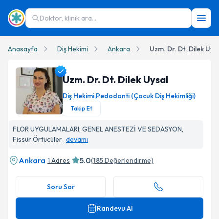
Doktor, klinik ara...
Anasayfa
Diş Hekimi
Ankara
Uzm. Dr. Dt. Dilek Uys
Uzm. Dr. Dt. Dilek Uysal
Diş Hekimi
,
Pedodonti (Çocuk Diş Hekimliği)
Takip Et
Uzm. Dr. Dt. Dilek Uysal Profil Fotoğrafı
FLOR UYGULAMALARI, GENEL ANESTEZİ VE SEDASYON,
Fissür Örtücüler
devamı
Ankara
5.0
1 Adres
(
185
Değerlendirme)
Soru Sor
Randevu Al