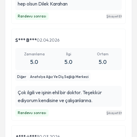
hep olsun Dilek Karahan
Randevu sonrası
Şikayet Et
S*** B***
02.04.2026
Zamanlama
İlgi
Ortam
5.0
5.0
5.0
Diğer
Anatolya Ağız Ve Diş Sağlığı Merkezi
Çok ilgili ve işinin ehil bir doktor. Teşekkür
ediyorum kendisine ve çalışanlarına.
Randevu sonrası
Şikayet Et
A*** ü***
30.03.2026