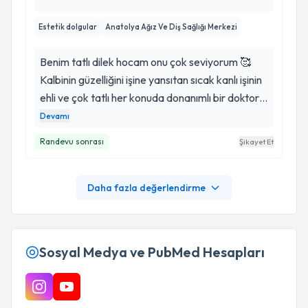
Estetik dolgular
Anatolya Ağız Ve Diş Sağlığı Merkezi
Benim tatlı dilek hocam onu çok seviyorum 🥰
Kalbinin güzelliğini işine yansıtan sıcak kanlı işinin
ehli ve çok tatlı her konuda donanımlı bir doktor
yıllardır oldu hastasıyız hiç değiştirmedim ve
Devamı
ondan başkasına gitmem terettüt etmeden
Randevu sonrası
Şikayet Et
gidebilirsiniz 🥰🥰🥰
Daha fazla değerlendirme
Sosyal Medya ve PubMed Hesapları