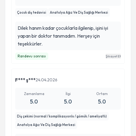
Çocuk diş tedavisi
Anatolya Ağız Ve Diş Sağlığı Merkezi
Dilek hanım kadar çocuklarla ilgilenip, işini iyi
yapan bir doktor tanımadım. Herşey için
teşekkürler.
Randevu sonrası
Şikayet Et
F*** ş***
24.04.2026
Zamanlama
İlgi
Ortam
5.0
5.0
5.0
Diş çekimi (normal / komplikasyonlu / gömük / ameliyatlı)
Anatolya Ağız Ve Diş Sağlığı Merkezi