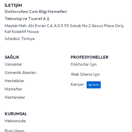
İLETİŞİM
Doktorsitesi Com Bilgi Hizmetleri
Teknoloji ve Ticaret A.Ş.
Maslak Mah. Ahi Evran Cd. A.O.S 55 Sokak No:2 Aksoy Plaza Giriş
Kat Kolektif House
İstanbul, Türkiye
SAĞLIK
PROFESYONELLER
Uzmanlar
Doktorlar İçin
Uzmanlık Alanları
Web Siteniz İçin
Hastalıklar
Kariyer
İşe Alım
Hizmetler
Hastaneler
KURUMSAL
Hakkımızda
Bize Ulaşın