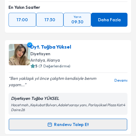
En Yakın Saatler
Yarın
17:00
17:30
Daha Fazla
09:30
Dyt. Tuğba Yüksel
Diyetisyen
Antalya
, Alanya
5
(
7
Değerlendirme)
Ben yaklaşık yıl önce çalıştım kendisiyle benım
Devamı
yaşam...
Diyetisyen Tuğba YÜKSEL
Hacet mah.,Keykubat Bulvarı,Adalet sarayı yanı, Parlayüksel Plaza Kat:4
Daire:26
Randevu Talep Et
Randevu Takvimi Talebi