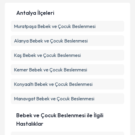
Antalya İlçeleri
Kişisel verilerimin işlenmesine ilişkin
Aydınlatma
Muratpaşa
Metni
Bebek ve Çocuk Beslenmesi
'ni okudum ve kişisel verilerimin belirtilen
kapsamda işlenmesini kabul ediyorum.
Alanya
Bebek ve Çocuk Beslenmesi
Takvim Talebini Gönder
Kaş
Bebek ve Çocuk Beslenmesi
Kemer
Bebek ve Çocuk Beslenmesi
Konyaaltı
Bebek ve Çocuk Beslenmesi
Manavgat
Bebek ve Çocuk Beslenmesi
Bebek ve Çocuk Beslenmesi ile İlgili
Hastalıklar