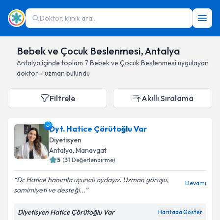
Doktor, klinik ara...
Bebek ve Çocuk Beslenmesi, Antalya
Antalya
içinde toplam
7
Bebek ve Çocuk Beslenmesi
uygulayan
doktor - uzman bulundu
Filtrele
Akıllı Sıralama
Dyt. Hatice Çörütoğlu Var
Diyetisyen
Antalya
, Manavgat
5
(
31
Değerlendirme)
Dr Hatice hanımla üçüncü aydayız. Uzman görüşü,
Devamı
samimiyeti ve desteği...
Diyetisyen Hatice Çörütoğlu Var
Haritada Göster