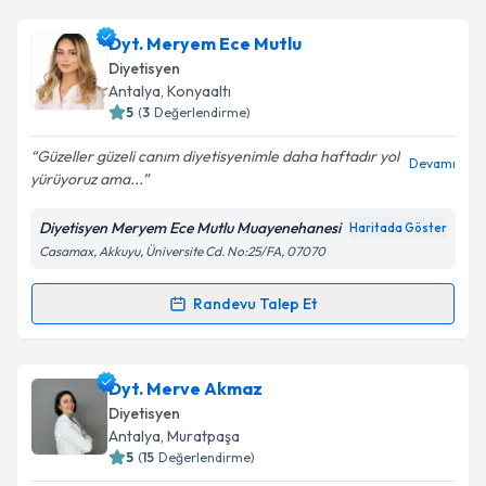
Dyt. Tuğba Yüksel
için randevu takvimi talebi
Dyt. Meryem Ece Mutlu
oluşturun. Size bu uzmandan randevu almanız için bir
Diyetisyen
takvim hazırlandığında e-posta ile bilgilendireceğiz.
Antalya
, Konyaaltı
5
(
3
Değerlendirme)
E-posta Adresiniz
Güzeller güzeli canım diyetisyenimle daha haftadır yol
Devamı
yürüyoruz ama...
Diyetisyen Meryem Ece Mutlu Muayenehanesi
Haritada Göster
Kişisel verilerimin işlenmesine ilişkin
Aydınlatma
Casamax, Akkuyu, Üniversite Cd. No:25/FA, 07070
Metni
'ni okudum ve kişisel verilerimin belirtilen
kapsamda işlenmesini kabul ediyorum.
Randevu Talep Et
Randevu Takvimi Talebi
Takvim Talebini Gönder
Dyt. Meryem Ece Mutlu
için randevu takvimi talebi
Dyt. Merve Akmaz
oluşturun. Size bu uzmandan randevu almanız için bir
Diyetisyen
takvim hazırlandığında e-posta ile bilgilendireceğiz.
Antalya
, Muratpaşa
5
(
15
Değerlendirme)
E-posta Adresiniz