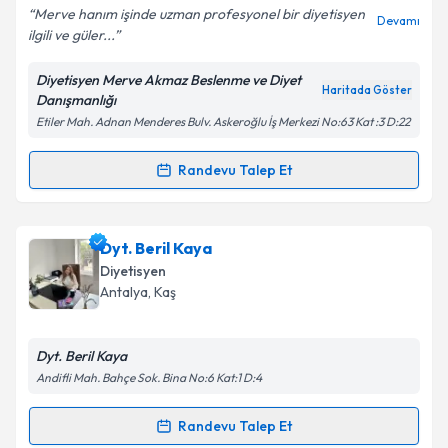
Merve hanım işinde uzman profesyonel bir diyetisyen
Devamı
ilgili ve güler...
Diyetisyen Merve Akmaz Beslenme ve Diyet
Kişisel verilerimin işlenmesine ilişkin
Aydınlatma
Haritada Göster
Danışmanlığı
Metni
'ni okudum ve kişisel verilerimin belirtilen
Etiler Mah. Adnan Menderes Bulv. Askeroğlu İş Merkezi No:63 Kat :3 D:22
kapsamda işlenmesini kabul ediyorum.
Randevu Talep Et
Randevu Takvimi Talebi
Takvim Talebini Gönder
Dyt. Merve Akmaz
için randevu takvimi talebi
Dyt. Beril Kaya
oluşturun. Size bu uzmandan randevu almanız için bir
Diyetisyen
takvim hazırlandığında e-posta ile bilgilendireceğiz.
Antalya
, Kaş
E-posta Adresiniz
Dyt. Beril Kaya
Andifli Mah. Bahçe Sok. Bina No:6 Kat:1 D:4
Kişisel verilerimin işlenmesine ilişkin
Aydınlatma
Randevu Talep Et
Randevu Takvimi Talebi
Metni
'ni okudum ve kişisel verilerimin belirtilen