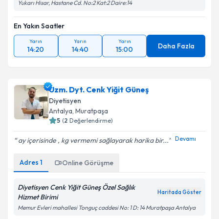
Yukarı Hisar, Hastane Cd. No:2 Kat:2 Daire:14
En Yakın Saatler
Yarın
Yarın
Yarın
Daha Fazla
14:20
14:40
15:00
Uzm. Dyt. Cenk Yiğit Güneş
Diyetisyen
Antalya
, Muratpaşa
5
(
2
Değerlendirme)
Devamı
ay içerisinde , kg vermemi sağlayarak harika bir...
Adres
1
Online Görüşme
Diyetisyen Cenk Yiğit Güneş Özel Sağlık
Haritada Göster
Hizmet Birimi
Memur Evleri mahallesi Tonguç caddesi No: 1 D: 14 Muratpaşa Antalya