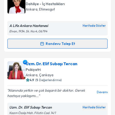
bilgilendireceğiz.
Dahiliye - İç Hastalıkları
Ankara
, Etimesgut
E-posta Adresiniz
A Life Ankara Hastanesi
Haritada Göster
Elvan, 1934. Sk. No:4, 06794
Kişisel verilerimin işlenmesine ilişkin
Aydınlatma
Randevu Talep Et
Metni
'ni okudum ve kişisel verilerimin belirtilen
Randevu Takvimi Talebi
kapsamda işlenmesini kabul ediyorum.
Uzm. Dr. Nihal Turan
için randevu takvimi talebi
Uzm. Dr. Elif Subaşı Tercan
Takvim Talebini Gönder
oluşturun. Size bu uzmandan randevu almanız için bir
Psikiyatri
takvim hazırlandığında e-posta ile bilgilendireceğiz.
Ankara
, Çankaya
4.9
(
5
Değerlendirme)
E-posta Adresiniz
Alanında yetkin ve çok başarılı bir doktor. Gerek
Devamı
hastaya yaklaşımı...
Uzm. Dr. Elif Subaşı Tercan
Haritada Göster
Kişisel verilerimin işlenmesine ilişkin
Aydınlatma
Kazım Özalp Mah. Filistin Cad. 14/1
Metni
'ni okudum ve kişisel verilerimin belirtilen