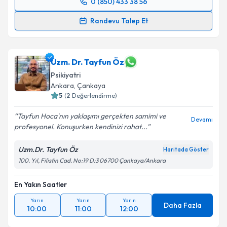
0 (850) 433 38 56
Randevu Takvimi Talebi
Randevu Talep Et
Uzm. Dr. Mahmut Emre Kızıl
için randevu takvimi
talebi oluşturun. Size bu uzmandan randevu almanız
için bir takvim hazırlandığında e-posta ile
Uzm. Dr. Tayfun Öz
bilgilendireceğiz.
Psikiyatri
Ankara
, Çankaya
E-posta Adresiniz
5
(
2
Değerlendirme)
Tayfun Hoca'nın yaklaşımı gerçekten samimi ve
Devamı
profesyonel. Konuşurken kendinizi rahat...
Kişisel verilerimin işlenmesine ilişkin
Aydınlatma
Uzm.Dr. Tayfun Öz
Haritada Göster
Metni
'ni okudum ve kişisel verilerimin belirtilen
100. Yıl, Filistin Cad. No:19 D:3 06700 Çankaya/Ankara
kapsamda işlenmesini kabul ediyorum.
En Yakın Saatler
Takvim Talebini Gönder
Yarın
Yarın
Yarın
Daha Fazla
10:00
11:00
12:00