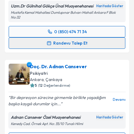
Uzm.Dr Gülnihal Gökçe Ünal Muayenehanesi
Haritada Göster
Mustafa Kemal Mahallesi Dumlupınar Bulvarı Mahall Ankara F Blok
Kişisel verilerimin işlenmesine ilişkin
Aydınlatma
No:32
Metni
'ni okudum ve kişisel verilerimin belirtilen
kapsamda işlenmesini kabul ediyorum.
0 (850) 474 71 34
Randevu Takvimi Talebi
Randevu Talep Et
Takvim Talebini Gönder
Uzm. Dr. Gülnihal Gökçe Ünal
için randevu takvimi
talebi oluşturun. Size bu uzmandan randevu almanız
Doç. Dr. Adnan Cansever
için bir takvim hazırlandığında e-posta ile
bilgilendireceğiz.
Psikiyatri
Ankara
, Çankaya
E-posta Adresiniz
5
(
12
Değerlendirme)
Bir depresyon sürecine girmemle birlikte yaşadığım
Devamı
başka kaygılı durumlar için...
Kişisel verilerimin işlenmesine ilişkin
Aydınlatma
Adnan Cansever Özel Muayenehanesi
Haritada Göster
Metni
'ni okudum ve kişisel verilerimin belirtilen
Kenedy Cad. Örnek Apt. No: 35/10 Tunalı Hilmi
kapsamda işlenmesini kabul ediyorum.