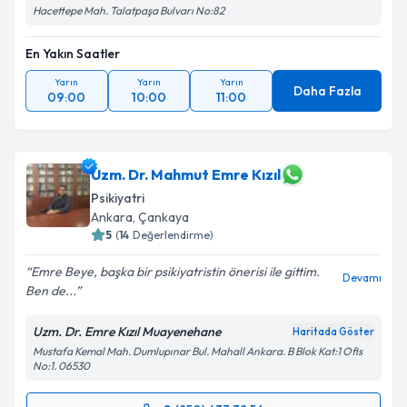
Hacettepe Mah. Talatpaşa Bulvarı No:82
En Yakın Saatler
Yarın
Yarın
Yarın
Daha Fazla
09:00
10:00
11:00
Uzm. Dr. Mahmut Emre Kızıl
Psikiyatri
Ankara
, Çankaya
5
(
14
Değerlendirme)
Emre Beye, başka bir psikiyatristin önerisi ile gittim.
Devamı
Ben de...
Uzm. Dr. Emre Kızıl Muayenehane
Haritada Göster
Mustafa Kemal Mah. Dumlupınar Bul. Mahall Ankara. B Blok Kat:1 Ofis
No:1. 06530