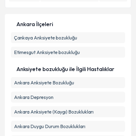
E-posta Adresiniz
Ankara İlçeleri
Kişisel verilerimin işlenmesine ilişkin
Aydınlatma
Çankaya
Metni
Anksiyete bozukluğu
'ni okudum ve kişisel verilerimin belirtilen
kapsamda işlenmesini kabul ediyorum.
Etimesgut
Anksiyete bozukluğu
Takvim Talebini Gönder
Anksiyete bozukluğu ile İlgili Hastalıklar
Ankara Anksiyete Bozukluğu
Ankara Depresyon
Ankara Anksiyete (Kaygı) Bozuklukları
Ankara Duygu Durum Bozuklukları