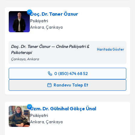
Doç. Dr. Taner Öznur
Psikiyatri
Ankara
, Çankaya
Doç. Dr. Taner Öznur — Online Psikiyatri &
Haritada Göster
Psikoterapi
Çankaya, Ankara
0 (850) 474 68 52
Randevu Takvimi Talebi
Randevu Talep Et
Doç. Dr. Taner Öznur
için randevu takvimi talebi
oluşturun. Size bu uzmandan randevu almanız için bir
Uzm. Dr. Gülnihal Gökçe Ünal
takvim hazırlandığında e-posta ile bilgilendireceğiz.
Psikiyatri
E-posta Adresiniz
Ankara
, Çankaya