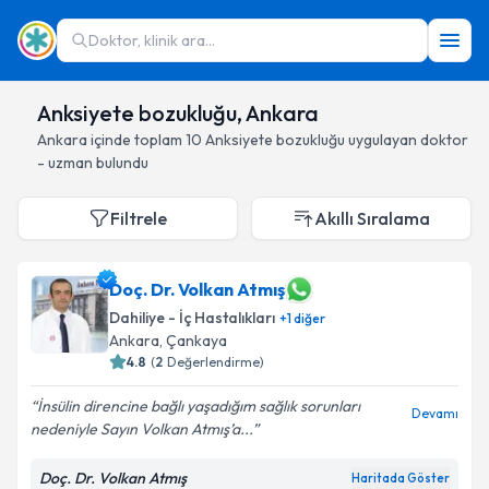
Doktor, klinik ara...
Anksiyete bozukluğu, Ankara
Ankara
içinde toplam
10
Anksiyete bozukluğu
uygulayan doktor
- uzman bulundu
Filtrele
Akıllı Sıralama
Doç. Dr. Volkan Atmış
Dahiliye - İç Hastalıkları
+
1
diğer
Ankara
, Çankaya
4.8
(
2
Değerlendirme)
İnsülin direncine bağlı yaşadığım sağlık sorunları
Devamı
nedeniyle Sayın Volkan Atmış’a...
Doç. Dr. Volkan Atmış
Haritada Göster