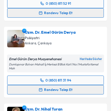
0 (850) 811 52 91
Randevu Takvimi Talebi
Takvim Talebini Gönder
Randevu Talep Et
Doç. Dr. Adnan Cansever
için randevu takvimi talebi
oluşturun. Size bu uzmandan randevu almanız için bir
Uzm. Dr. Emel Gürün Derya
takvim hazırlandığında e-posta ile bilgilendireceğiz.
Psikiyatri
E-posta Adresiniz
Ankara
, Çankaya
Emel Gürün Derya Muayenehanesi
Haritada Göster
Dumlupınar Bulvarı Mahall İş Merkezi B Blok Kat:1 No:1 Mustafa Kemal
Kişisel verilerimin işlenmesine ilişkin
Aydınlatma
Mah
Metni
'ni okudum ve kişisel verilerimin belirtilen
kapsamda işlenmesini kabul ediyorum.
0 (850) 811 31 94
Randevu Takvimi Talebi
Randevu Talep Et
Takvim Talebini Gönder
Uzm. Dr. Emel Gürün Derya
için randevu takvimi
talebi oluşturun. Size bu uzmandan randevu almanız
Uzm. Dr. Nihal Turan
için bir takvim hazırlandığında e-posta ile