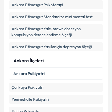
Ankara Etimesgut Psikoterapi
Kişisel verilerimin işlenmesine ilişkin
Aydınlatma
Ankara Etimesgut Standardize mini mental test
Metni
'ni okudum ve kişisel verilerimin belirtilen
kapsamda işlenmesini kabul ediyorum.
Ankara Etimesgut Yale-brown obsesyon
kompulsiyon derecelendirme ölçeği
Takvim Talebini Gönder
Ankara Etimesgut Yaşlılar için depresyon ölçeği
Ankara İlçeleri
Ankara
Psikiyatri
Çankaya
Psikiyatri
Yenimahalle
Psikiyatri
Sincan
Psikiyatri