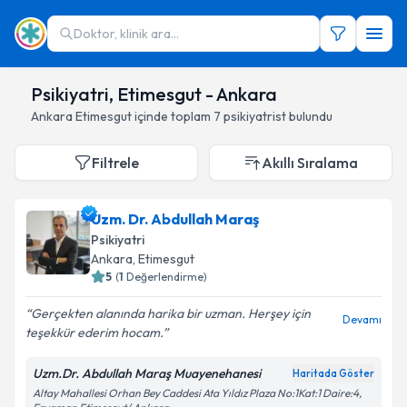
Doktor, klinik ara...
Psikiyatri, Etimesgut - Ankara
Ankara
Etimesgut
içinde toplam
7
psikiyatrist
bulundu
Filtrele
Akıllı Sıralama
Uzm. Dr. Abdullah Maraş
Psikiyatri
Ankara
,
Etimesgut
5
(
1
Değerlendirme)
Gerçekten alanında harika bir uzman. Herşey için
Devamı
teşekkür ederim hocam.
Uzm.Dr. Abdullah Maraş Muayenehanesi
Haritada Göster
Altay Mahallesi Orhan Bey Caddesi Ata Yıldız Plaza No:1Kat:1 Daire:4,