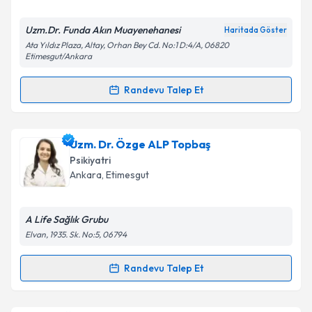
E-posta Adresiniz
Uzm.Dr. Funda Akın Muayenehanesi
Haritada Göster
Ata Yıldız Plaza, Altay, Orhan Bey Cd. No:1 D:4/A, 06820
Etimesgut/Ankara
Randevu Talep Et
Kişisel verilerimin işlenmesine ilişkin
Aydınlatma
Randevu Takvimi Talebi
Metni
'ni okudum ve kişisel verilerimin belirtilen
kapsamda işlenmesini kabul ediyorum.
Uzm. Dr. Funda Akın
için randevu takvimi talebi
Uzm. Dr. Özge ALP Topbaş
oluşturun. Size bu uzmandan randevu almanız için bir
Psikiyatri
Takvim Talebini Gönder
takvim hazırlandığında e-posta ile bilgilendireceğiz.
Ankara
,
Etimesgut
E-posta Adresiniz
A Life Sağlık Grubu
Elvan, 1935. Sk. No:5, 06794
Kişisel verilerimin işlenmesine ilişkin
Aydınlatma
Randevu Talep Et
Randevu Takvimi Talebi
Metni
'ni okudum ve kişisel verilerimin belirtilen
kapsamda işlenmesini kabul ediyorum.