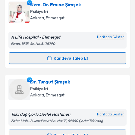
Uzm. Dr. Özge ALP Topbaş
için randevu takvimi
Uzm. Dr. Emine Şimşek
talebi oluşturun. Size bu uzmandan randevu almanız
Takvim Talebini Gönder
Psikiyatri
için bir takvim hazırlandığında e-posta ile
Ankara
,
Etimesgut
bilgilendireceğiz.
E-posta Adresiniz
A Life Hospital - Etimesgut
Haritada Göster
Elvan, 1935. Sk. No:5, 06790
Randevu Talep Et
Randevu Takvimi Talebi
Kişisel verilerimin işlenmesine ilişkin
Aydınlatma
Metni
'ni okudum ve kişisel verilerimin belirtilen
kapsamda işlenmesini kabul ediyorum.
Uzm. Dr. Emine Şimşek
için randevu takvimi talebi
Dr. Turgut Şimşek
oluşturun. Size bu uzmandan randevu almanız için bir
Psikiyatri
takvim hazırlandığında e-posta ile bilgilendireceğiz.
Takvim Talebini Gönder
Ankara
,
Etimesgut
E-posta Adresiniz
Tekırdağ Çorlu Devlet Hastanesı
Haritada Göster
Zafer Mah., Bülent Ecevit Blv. No:33, 59850 Çorlu/Tekirdağ