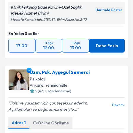
Klinik Psikolog Bade Kürüm-Özel Sağlık
Haritada Göster
Meslek Hizmet Birimi
Mustafa Kemal Mah. 2139. Sk. Ekim Plaza No.2/10
En Yakın Saatler
11 Ağu
11 Ağu
17:00
Daha Fazla
12:00
13:00
Uzm. Psk. Ayşegül Semerci
Psikoloji
Ankara
, Yenimahalle
5
(
66
Değerlendirme)
İlgisi ve yaklaşımı için çok teşekkür ederim.
Devamı
Açıklamaları ve değerlendirmesiyle...
Adres
1
Online Görüşme