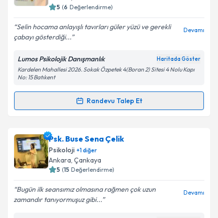
bilgilendireceğiz.
5
(
6
Değerlendirme)
E-posta Adresiniz
Selin hocama anlayışlı tavırları güler yüzü ve gerekli
Devamı
çabayı gösterdiği...
Lumos Psikolojik Danışmanlık
Haritada Göster
Kardelen Mahallesi 2026. Sokak Özpetek 4(Boran 2) Sitesi 4 Nolu Kapı
Kişisel verilerimin işlenmesine ilişkin
Aydınlatma
No: 15 Batıkent
Metni
'ni okudum ve kişisel verilerimin belirtilen
kapsamda işlenmesini kabul ediyorum.
Randevu Talep Et
Randevu Takvimi Talebi
Takvim Talebini Gönder
Psk. Selin Yalçın Arslan
için randevu takvimi talebi
Psk. Buse Sena Çelik
oluşturun. Size bu uzmandan randevu almanız için bir
Psikoloji
+
1
diğer
takvim hazırlandığında e-posta ile bilgilendireceğiz.
Ankara
, Çankaya
5
(
15
Değerlendirme)
E-posta Adresiniz
Bugün ilk seansımız olmasına rağmen çok uzun
Devamı
zamandır tanıyormuşuz gibi...