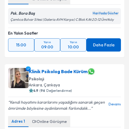
Psk. Bora Baş
Haritada Göster
Çamlıca Bulvar Sitesi (Galeria AVM Karşısı) C Blok KAt:2 D:12 Ümitköy
En Yakın Saatler
Yarın
Yarın
15:00
Daha Fazla
09:00
10:00
Klinik Psikolog Bade Kürüm
Psikoloji
Ankara
, Çankaya
4.9
(
96
Değerlendirme)
Kendi hayatımı kararlarımı yaşadığımı sanarak geçen
Devamı
ömrümde böylesine aydınlanmak farkındalık...
Adres
1
Online Görüşme