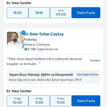
En Yakın Saatler
Yarın
15:00
15:45
Daha Fazla
09:00
Dr. Emir Tufan Çaykuş
Psikoloji
Ankara
, Çankaya
5
(
128
Değerlendirme)
Yıllar önce hayat kalitemi sıfıra indirecek derecek
Devamı
kaygılar ve korkular...
Yaşam Boyu Psikoloji, Eğitim ve Danışmanlık
Haritada Göster
Remzi Oğuz Arık mah. Atatürk Bul. Bulvar Apartmanı 219/9.
En Yakın Saatler
10 Ağu
10 Ağu
10 Ağu
Daha Fazla
10:00
11:00
11:00