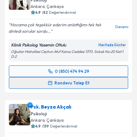
Psikoloji
Ankara
, Çankaya
4.9
(
82
Değerlendirme)
Hocama çok teşekkür ederim anlattığımı tek tek
Devamı
dinledi sorular sordu...
Klinik Psikolog Yasemin Oltulu
Haritada Göster
Oğuzlar Mahallesi Ceyhun Atuf Kansu Caddesi 1370. Sokak No:20 Kat:1
D:2
0 (850) 474 94 29
Randevu Takvimi Talebi
Randevu Talep Et
Klinik Psikolog Yasemin Oltulu
için randevu takvimi
talebi oluşturun. Size bu uzmandan randevu almanız
Psk. Beyza Akçalı
için bir takvim hazırlandığında e-posta ile
bilgilendireceğiz.
Psikoloji
Ankara
, Çankaya
E-posta Adresiniz
4.9
(
139
Değerlendirme)