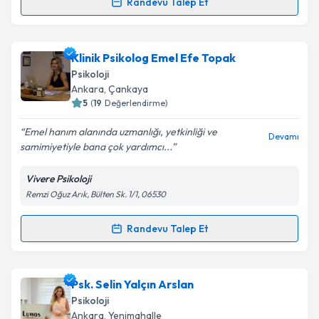
Randevu Talep Et
Doç. Dr. Taner Öznur
için randevu takvimi talebi
oluşturun. Size bu uzmandan randevu almanız için bir
Klinik Psikolog Emel Efe Topak
takvim hazırlandığında e-posta ile bilgilendireceğiz.
Psikoloji
E-posta Adresiniz
Ankara
, Çankaya
5
(
19
Değerlendirme)
Emel hanım alanında uzmanlığı, yetkinliği ve
Devamı
samimiyetiyle bana çok yardımcı...
Kişisel verilerimin işlenmesine ilişkin
Aydınlatma
Metni
'ni okudum ve kişisel verilerimin belirtilen
Vivere Psikoloji
kapsamda işlenmesini kabul ediyorum.
Remzi Oğuz Arık, Bülten Sk. 1/1, 06530
Takvim Talebini Gönder
Randevu Talep Et
Randevu Takvimi Talebi
Klinik Psikolog Emel Efe Topak
için randevu takvimi
Psk. Selin Yalçın Arslan
talebi oluşturun. Size bu uzmandan randevu almanız
Psikoloji
için bir takvim hazırlandığında e-posta ile
Ankara
, Yenimahalle