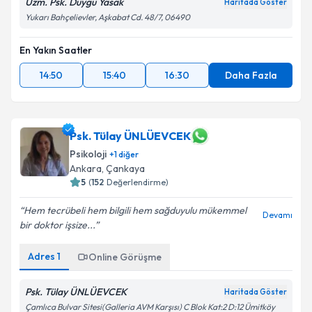
Uzm. Psk. Duygu Yasak
Haritada Göster
Yukarı Bahçelievler, Aşkabat Cd. 48/7, 06490
En Yakın Saatler
14:50
15:40
16:30
Daha Fazla
Psk. Tülay ÜNLÜEVCEK
Psikoloji
+
1
diğer
Ankara
, Çankaya
5
(
152
Değerlendirme)
Hem tecrübeli hem bilgili hem sağduyulu mükemmel
Devamı
bir doktor işsize...
Adres
1
Online Görüşme
Psk. Tülay ÜNLÜEVCEK
Haritada Göster
Çamlıca Bulvar Sitesi(Galleria AVM Karşısı) C Blok Kat:2 D:12 Ümitköy