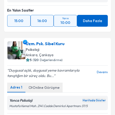
En Yakın Saatler
Yarın
15:00
16:00
Daha Fazla
10:00
Uzm. Psk. Sibel Kuru
Psikoloji
Ankara
, Çankaya
5
(
120
Değerlendirme)
Duygusal açlık, duygusal yeme kavramlarıyla
Devamı
tanıştığım bir süreç oldu. Bu...
Adres
1
Online Görüşme
Yonca Psikoloji
Haritada Göster
Mustafa Kemal Mah. 2141.Cadde Demirkol Apartmanı 37/5