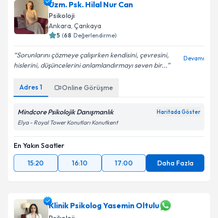
Uzm. Psk. Hilal Nur Can
Psikoloji
Ankara
, Çankaya
5
(
68
Değerlendirme)
Sorunlarını çözmeye çalışırken kendisini, çevresini,
Devamı
hislerini, düşüncelerini anlamlandırmayı seven bir...
Adres
1
Online Görüşme
Mindcore Psikolojik Danışmanlık
Haritada Göster
Elya - Royal Tower Konutları Konutkent
En Yakın Saatler
15:20
16:10
17:00
Daha Fazla
Klinik Psikolog Yasemin Oltulu