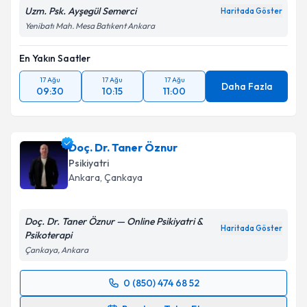
Uzm. Psk. Ayşegül Semerci
Haritada Göster
Yenibatı Mah. Mesa Batıkent Ankara
En Yakın Saatler
17 Ağu
17 Ağu
17 Ağu
Daha Fazla
09:30
10:15
11:00
Doç. Dr. Taner Öznur
Psikiyatri
Ankara
, Çankaya
Doç. Dr. Taner Öznur — Online Psikiyatri &
Haritada Göster
Psikoterapi
Çankaya, Ankara
0 (850) 474 68 52
Randevu Takvimi Talebi