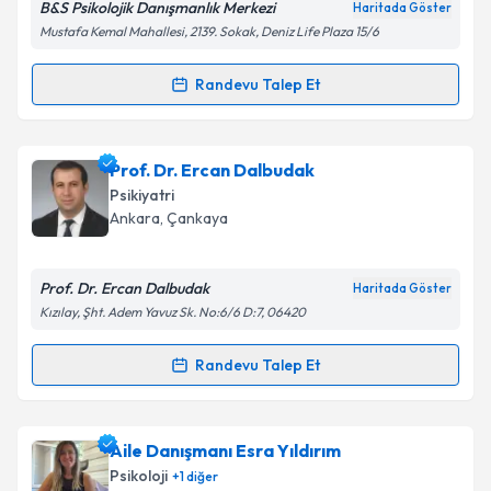
B&S Psikolojik Danışmanlık Merkezi
Haritada Göster
Kişisel verilerimin işlenmesine ilişkin
Aydınlatma
Mustafa Kemal Mahallesi, 2139. Sokak, Deniz Life Plaza 15/6
Metni
'ni okudum ve kişisel verilerimin belirtilen
kapsamda işlenmesini kabul ediyorum.
Randevu Talep Et
Randevu Takvimi Talebi
Takvim Talebini Gönder
Psk. Buse Sena Çelik
için randevu takvimi talebi
Prof. Dr. Ercan Dalbudak
oluşturun. Size bu uzmandan randevu almanız için bir
Psikiyatri
takvim hazırlandığında e-posta ile bilgilendireceğiz.
Ankara
, Çankaya
E-posta Adresiniz
Prof. Dr. Ercan Dalbudak
Haritada Göster
Kızılay, Şht. Adem Yavuz Sk. No:6/6 D:7, 06420
Kişisel verilerimin işlenmesine ilişkin
Aydınlatma
Randevu Talep Et
Randevu Takvimi Talebi
Metni
'ni okudum ve kişisel verilerimin belirtilen
kapsamda işlenmesini kabul ediyorum.
Prof. Dr. Ercan Dalbudak
için randevu takvimi talebi
Aile Danışmanı Esra Yıldırım
oluşturun. Size bu uzmandan randevu almanız için bir
Takvim Talebini Gönder
Psikoloji
+
1
diğer