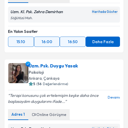
Uzm. Kl. Psk. Zehra Demirhan
Haritada Göster
Söğütözü Mah.
En Yakın Saatler
15:10
16:00
16:50
Daha Fazla
Uzm. Psk. Duygu Yasak
Psikoloji
Ankara
, Çankaya
5
(
56
Değerlendirme)
Terapi konusunu çok ertelemişim keşke daha önce
Devamı
başlasaydım duygularımı ifade...
Adres
1
Online Görüşme