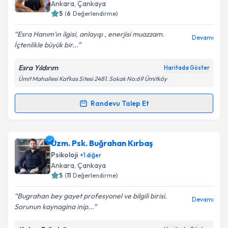
takvim hazırlandığında e-posta ile bilgilendireceğiz.
Ankara
, Çankaya
5
(
6
Değerlendirme)
E-posta Adresiniz
Esra Hanım’ın ilgisi, anlayışı , enerjisi muazzam.
Devamı
İçtenlikle büyük bir...
Esra Yıldırım
Haritada Göster
Kişisel verilerimin işlenmesine ilişkin
Aydınlatma
Ümit Mahallesi Kafkas Sitesi 2481. Sokak No:69 Ümitköy
Metni
'ni okudum ve kişisel verilerimin belirtilen
kapsamda işlenmesini kabul ediyorum.
Randevu Talep Et
Randevu Takvimi Talebi
Takvim Talebini Gönder
Aile Danışmanı Esra Yıldırım
için randevu takvimi
Uzm. Psk. Buğrahan Kırbaş
talebi oluşturun. Size bu uzmandan randevu almanız
Psikoloji
+
1
diğer
için bir takvim hazırlandığında e-posta ile
Ankara
, Çankaya
bilgilendireceğiz.
5
(
11
Değerlendirme)
E-posta Adresiniz
Bugrahan bey gayet profesyonel ve bilgili birisi.
Devamı
Sorunun kaynagina inip...