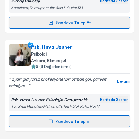
Kırbaş Psikoloji
Haritada Göster
Konutkent, Dumlupınar Blv. Sisa Kule No: 381
Kişisel verilerimin işlenmesine ilişkin
Aydınlatma
Metni
'ni okudum ve kişisel verilerimin belirtilen
kapsamda işlenmesini kabul ediyorum.
Randevu Talep Et
Randevu Takvimi Talebi
Takvim Talebini Gönder
Uzm. Psk. Buğrahan Kırbaş
için randevu takvimi
Psk. Hava Uzuner
talebi oluşturun. Size bu uzmandan randevu almanız
Psikoloji
için bir takvim hazırlandığında e-posta ile
Ankara
, Etimesgut
bilgilendireceğiz.
5
(
3
Değerlendirme)
E-posta Adresiniz
aydır gidiyoruz profesyonel bir uzman çok çaresiz
Devamı
kaldığım...
Psk. Hava Uzuner Psikolojik Danışmanlık
Haritada Göster
Tunahan Mahallesi Metromall sitesi F blok Kat: 5 No: 17
Kişisel verilerimin işlenmesine ilişkin
Aydınlatma
Metni
'ni okudum ve kişisel verilerimin belirtilen
kapsamda işlenmesini kabul ediyorum.
Randevu Talep Et
Randevu Takvimi Talebi