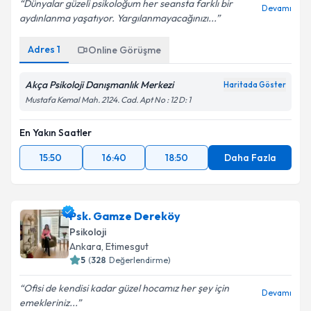
Dünyalar güzeli psikoloğum her seansta farklı bir
Devamı
aydınlanma yaşatıyor. Yargılanmayacağınızı...
Kişisel verilerimin işlenmesine ilişkin
Aydınlatma
Adres
1
Online Görüşme
Metni
'ni okudum ve kişisel verilerimin belirtilen
kapsamda işlenmesini kabul ediyorum.
Akça Psikoloji Danışmanlık Merkezi
Haritada Göster
Mustafa Kemal Mah. 2124. Cad. Apt No : 12 D: 1
Takvim Talebini Gönder
En Yakın Saatler
15:50
16:40
18:50
Daha Fazla
Psk. Gamze Dereköy
Psikoloji
Ankara
, Etimesgut
5
(
328
Değerlendirme)
Ofisi de kendisi kadar güzel hocamız her şey için
Devamı
emekleriniz...