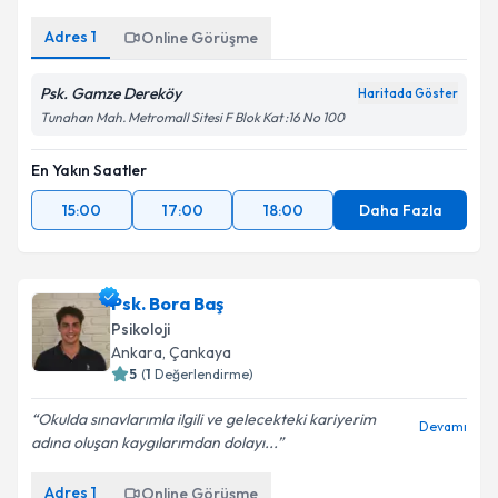
Adres
1
Online Görüşme
Psk. Gamze Dereköy
Haritada Göster
Tunahan Mah. Metromall Sitesi F Blok Kat :16 No 100
En Yakın Saatler
15:00
17:00
18:00
Daha Fazla
Psk. Bora Baş
Psikoloji
Ankara
, Çankaya
5
(
1
Değerlendirme)
Okulda sınavlarımla ilgili ve gelecekteki kariyerim
Devamı
adına oluşan kaygılarımdan dolayı...
Adres
1
Online Görüşme