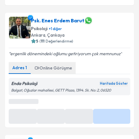
Psk. Enes Erdem Barut
Psikoloji
+
1
diğer
Ankara
, Çankaya
5
(
111
Değerlendirme)
ergenlik dönemindeki oğlumu getiriyorum çok memnunuz
Adres
1
Online Görüşme
Enda Psikoloji
Haritada Göster
Balgat, Oğuzlar mahallesi, GETT Plaza, 1394. Sk. No: 2, 06520