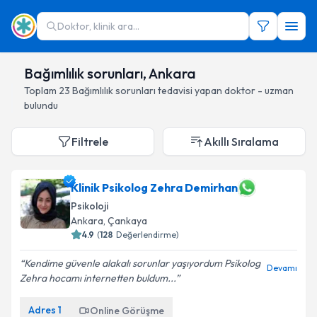
Doktor, klinik ara...
Bağımlılık sorunları, Ankara
Toplam
23
Bağımlılık sorunları
tedavisi yapan doktor - uzman
bulundu
Filtrele
Akıllı Sıralama
Klinik Psikolog Zehra Demirhan
Psikoloji
Ankara
, Çankaya
4.9
(
128
Değerlendirme)
Kendime güvenle alakalı sorunlar yaşıyordum Psikolog
Devamı
Zehra hocamı internetten buldum...
Adres
1
Online Görüşme