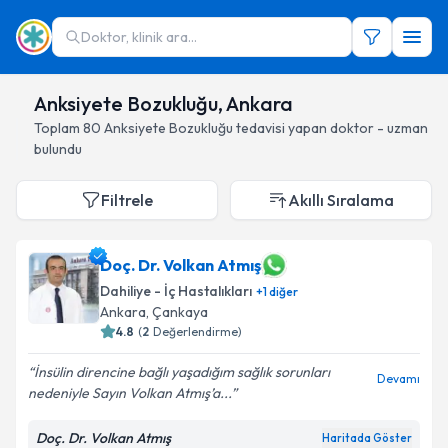
Doktor, klinik ara...
Anksiyete Bozukluğu, Ankara
Toplam
80
Anksiyete Bozukluğu
tedavisi yapan doktor - uzman
bulundu
Filtrele
Akıllı Sıralama
Doç. Dr. Volkan Atmış
Dahiliye - İç Hastalıkları
+
1
diğer
Ankara
, Çankaya
4.8
(
2
Değerlendirme)
İnsülin direncine bağlı yaşadığım sağlık sorunları
Devamı
nedeniyle Sayın Volkan Atmış’a...
Doç. Dr. Volkan Atmış
Haritada Göster