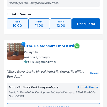
Hacettepe Mah. Talatpaşa Bulvarı No:82
En Yakın Saatler
Yarın
Yarın
Yarın
Daha Fazla
10:00
11:00
12:00
Uzm. Dr. Mahmut Emre Kızıl
Psikiyatri
Ankara
, Çankaya
5
(
14
Değerlendirme)
Emre Beye, başka bir psikiyatristin önerisi ile gittim.
Devamı
Ben de...
Uzm. Dr. Emre Kızıl Muayenehane
Haritada Göster
Mustafa Kemal Mah. Dumlupınar Bul. Mahall Ankara. B Blok Kat:1 Ofis
No:1. 06530