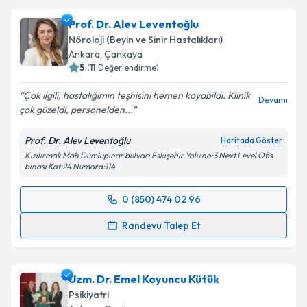
oluşturun. Size bu uzmandan randevu almanız için bir
Prof. Dr. Alev Leventoğlu
takvim hazırlandığında e-posta ile bilgilendireceğiz.
Nöroloji (Beyin ve Sinir Hastalıkları)
E-posta Adresiniz
Ankara
, Çankaya
5
(
11
Değerlendirme)
Çok ilgili, hastalığımın teşhisini hemen koyabildi. Klinik
Devamı
çok güzeldi, personelden...
Kişisel verilerimin işlenmesine ilişkin
Aydınlatma
Metni
'ni okudum ve kişisel verilerimin belirtilen
Prof. Dr. Alev Leventoğlu
Haritada Göster
kapsamda işlenmesini kabul ediyorum.
Kızılırmak Mah Dumlupınar bulvarı Eskişehir Yolu no:3 Next Level Ofis
binası Kat:24 Numara:114
Takvim Talebini Gönder
0 (850) 474 02 96
Randevu Takvimi Talebi
Randevu Talep Et
Prof. Dr. Alev Leventoğlu
için randevu takvimi talebi
oluşturun. Size bu uzmandan randevu almanız için bir
Uzm. Dr. Emel Koyuncu Kütük
takvim hazırlandığında e-posta ile bilgilendireceğiz.
Psikiyatri
E-posta Adresiniz