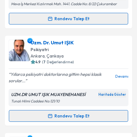
Meva İş Merkezi Kızılırmak Mah. 1441. Cadde No: 8/22 Çukurambar
Metni
'ni okudum ve kişisel verilerimin belirtilen
kapsamda işlenmesini kabul ediyorum.
Randevu Talep Et
Randevu Takvimi Talebi
Takvim Talebini Gönder
Prof. Dr. Atilla İlhan
için randevu takvimi talebi
Uzm. Dr. Umut IŞIK
oluşturun. Size bu uzmandan randevu almanız için bir
Psikiyatri
takvim hazırlandığında e-posta ile bilgilendireceğiz.
Ankara
, Çankaya
4.9
(
7
Değerlendirme)
E-posta Adresiniz
Yıllarca psikiyatri doktorlarına gittim hepsi klasik
Devamı
sorular...
UZM.DR UMUT IŞIK MUAYENEHANESİ
Haritada Göster
Kişisel verilerimin işlenmesine ilişkin
Aydınlatma
Tunalı Hilmi Caddesi No:121/10
Metni
'ni okudum ve kişisel verilerimin belirtilen
kapsamda işlenmesini kabul ediyorum.
Randevu Talep Et
Randevu Takvimi Talebi
Takvim Talebini Gönder