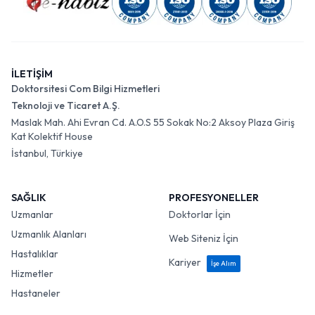
İLETİŞİM
Doktorsitesi Com Bilgi Hizmetleri
Teknoloji ve Ticaret A.Ş.
Maslak Mah. Ahi Evran Cd. A.O.S 55 Sokak No:2 Aksoy Plaza Giriş
Kat Kolektif House
İstanbul, Türkiye
SAĞLIK
PROFESYONELLER
Uzmanlar
Doktorlar İçin
Uzmanlık Alanları
Web Siteniz İçin
Hastalıklar
Kariyer
İşe Alım
Hizmetler
Hastaneler