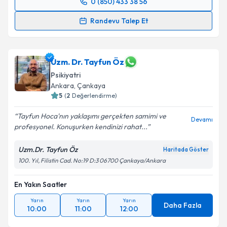
0 (850) 433 38 56
Randevu Takvimi Talebi
Randevu Talep Et
Uzm. Dr. Mahmut Emre Kızıl
için randevu takvimi
talebi oluşturun. Size bu uzmandan randevu almanız
için bir takvim hazırlandığında e-posta ile
Uzm. Dr. Tayfun Öz
bilgilendireceğiz.
Psikiyatri
Ankara
, Çankaya
E-posta Adresiniz
5
(
2
Değerlendirme)
Tayfun Hoca'nın yaklaşımı gerçekten samimi ve
Devamı
profesyonel. Konuşurken kendinizi rahat...
Kişisel verilerimin işlenmesine ilişkin
Aydınlatma
Uzm.Dr. Tayfun Öz
Haritada Göster
Metni
'ni okudum ve kişisel verilerimin belirtilen
100. Yıl, Filistin Cad. No:19 D:3 06700 Çankaya/Ankara
kapsamda işlenmesini kabul ediyorum.
En Yakın Saatler
Takvim Talebini Gönder
Yarın
Yarın
Yarın
Daha Fazla
10:00
11:00
12:00