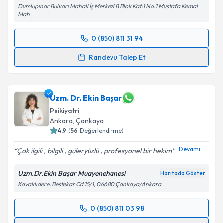
Dumlupınar Bulvarı Mahall İş Merkezi B Blok Kat:1 No:1 Mustafa Kemal
Mah
Kişisel verilerimin işlenmesine ilişkin
Aydınlatma
Metni
'ni okudum ve kişisel verilerimin belirtilen
0 (850) 811 31 94
kapsamda işlenmesini kabul ediyorum.
Randevu Takvimi Talebi
Randevu Talep Et
Takvim Talebini Gönder
Uzm. Dr. Emel Gürün Derya
için randevu takvimi
talebi oluşturun. Size bu uzmandan randevu almanız
için bir takvim hazırlandığında e-posta ile
Uzm. Dr. Ekin Başar
bilgilendireceğiz.
Psikiyatri
Ankara
, Çankaya
E-posta Adresiniz
4.9
(
56
Değerlendirme)
Devamı
Çok ilgili , bilgili , güleryüzlü , profesyonel bir hekim
Uzm.Dr.Ekin Başar Muayenehanesi
Haritada Göster
Kişisel verilerimin işlenmesine ilişkin
Aydınlatma
Kavaklıdere, Bestekar Cd 15/1, 06680 Çankaya/Ankara
Metni
'ni okudum ve kişisel verilerimin belirtilen
kapsamda işlenmesini kabul ediyorum.
0 (850) 811 03 98
Randevu Takvimi Talebi