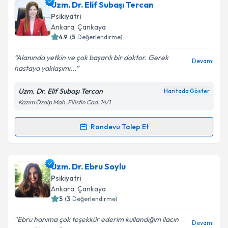
Uzm. Dr. Umut IŞIK
için randevu takvimi talebi
Uzm. Dr. Elif Subaşı Tercan
oluşturun. Size bu uzmandan randevu almanız için bir
Psikiyatri
takvim hazırlandığında e-posta ile bilgilendireceğiz.
Ankara
, Çankaya
4.9
(
5
Değerlendirme)
E-posta Adresiniz
Alanında yetkin ve çok başarılı bir doktor. Gerek
Devamı
hastaya yaklaşımı...
Uzm. Dr. Elif Subaşı Tercan
Haritada Göster
Kişisel verilerimin işlenmesine ilişkin
Aydınlatma
Kazım Özalp Mah. Filistin Cad. 14/1
Metni
'ni okudum ve kişisel verilerimin belirtilen
kapsamda işlenmesini kabul ediyorum.
Randevu Talep Et
Randevu Takvimi Talebi
Takvim Talebini Gönder
Uzm. Dr. Elif Subaşı Tercan
için randevu takvimi
Uzm. Dr. Ebru Soylu
talebi oluşturun. Size bu uzmandan randevu almanız
Psikiyatri
için bir takvim hazırlandığında e-posta ile
Ankara
, Çankaya
bilgilendireceğiz.
5
(
3
Değerlendirme)
E-posta Adresiniz
Ebru hanıma çok teşekkür ederim kullandığım ilacın
Devamı