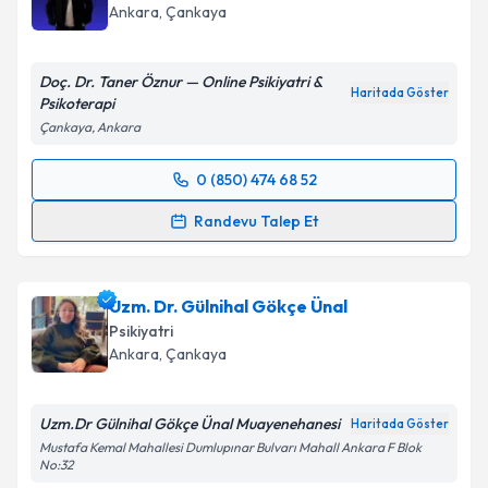
Ankara
, Çankaya
Doç. Dr. Taner Öznur — Online Psikiyatri &
Haritada Göster
Psikoterapi
Çankaya, Ankara
0 (850) 474 68 52
Randevu Takvimi Talebi
Randevu Talep Et
Doç. Dr. Taner Öznur
için randevu takvimi talebi
oluşturun. Size bu uzmandan randevu almanız için bir
Uzm. Dr. Gülnihal Gökçe Ünal
takvim hazırlandığında e-posta ile bilgilendireceğiz.
Psikiyatri
E-posta Adresiniz
Ankara
, Çankaya
Uzm.Dr Gülnihal Gökçe Ünal Muayenehanesi
Haritada Göster
Mustafa Kemal Mahallesi Dumlupınar Bulvarı Mahall Ankara F Blok
Kişisel verilerimin işlenmesine ilişkin
Aydınlatma
No:32
Metni
'ni okudum ve kişisel verilerimin belirtilen