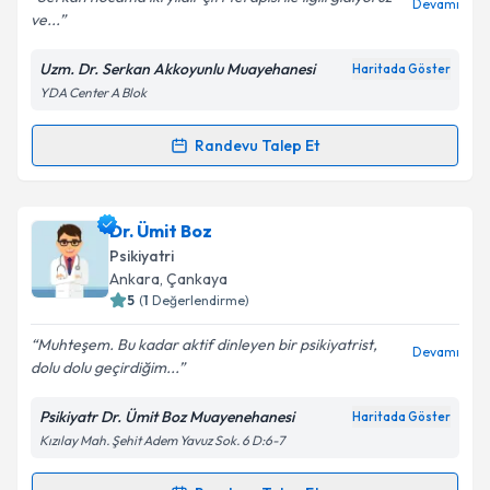
Devamı
ve...
Uzm. Dr. Serkan Akkoyunlu Muayehanesi
Haritada Göster
Kişisel verilerimin işlenmesine ilişkin
Aydınlatma
YDA Center A Blok
Metni
'ni okudum ve kişisel verilerimin belirtilen
kapsamda işlenmesini kabul ediyorum.
Randevu Talep Et
Randevu Takvimi Talebi
Takvim Talebini Gönder
Uzm. Dr. Serkan Akkoyunlu
için randevu takvimi
Dr. Ümit Boz
talebi oluşturun. Size bu uzmandan randevu almanız
Psikiyatri
için bir takvim hazırlandığında e-posta ile
Ankara
, Çankaya
bilgilendireceğiz.
5
(
1
Değerlendirme)
E-posta Adresiniz
Muhteşem. Bu kadar aktif dinleyen bir psikiyatrist,
Devamı
dolu dolu geçirdiğim...
Psikiyatr Dr. Ümit Boz Muayenehanesi
Haritada Göster
Kızılay Mah. Şehit Adem Yavuz Sok. 6 D:6-7
Kişisel verilerimin işlenmesine ilişkin
Aydınlatma
Metni
'ni okudum ve kişisel verilerimin belirtilen