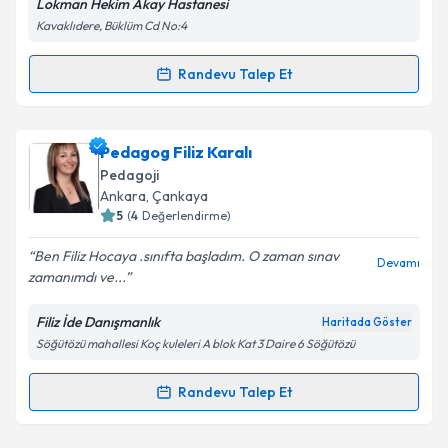
Lokman Hekim Akay Hastanesi
Kavaklıdere, Büklüm Cd No:4
Kişisel verilerimin işlenmesine ilişkin
Aydınlatma
Randevu Talep Et
Metni
'ni okudum ve kişisel verilerimin belirtilen
Randevu Takvimi Talebi
kapsamda işlenmesini kabul ediyorum.
Op. Dr. Alparslan Uğur
için randevu takvimi talebi
Pedagog Filiz Karalı
Takvim Talebini Gönder
oluşturun. Size bu uzmandan randevu almanız için bir
Pedagoji
takvim hazırlandığında e-posta ile bilgilendireceğiz.
Ankara
, Çankaya
5
(
4
Değerlendirme)
E-posta Adresiniz
Ben Filiz Hocaya .sınıfta başladım. O zaman sınav
Devamı
zamanımdı ve...
Filiz İde Danışmanlık
Haritada Göster
Kişisel verilerimin işlenmesine ilişkin
Aydınlatma
Söğütözü mahallesi Koç kuleleri A blok Kat 3 Daire 6 Söğütözü
Metni
'ni okudum ve kişisel verilerimin belirtilen
kapsamda işlenmesini kabul ediyorum.
Randevu Talep Et
Randevu Takvimi Talebi
Takvim Talebini Gönder