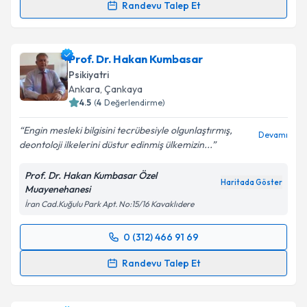
Takvim Talebini Gönder
Randevu Talep Et
Uzm. Dr. Ekin Başar
için randevu takvimi talebi
oluşturun. Size bu uzmandan randevu almanız için bir
Prof. Dr. Hakan Kumbasar
takvim hazırlandığında e-posta ile bilgilendireceğiz.
Psikiyatri
E-posta Adresiniz
Ankara
, Çankaya
4.5
(
4
Değerlendirme)
Engin mesleki bilgisini tecrübesiyle olgunlaştırmış,
Devamı
deontoloji ilkelerini düstur edinmiş ülkemizin...
Kişisel verilerimin işlenmesine ilişkin
Aydınlatma
Metni
'ni okudum ve kişisel verilerimin belirtilen
Prof. Dr. Hakan Kumbasar Özel
kapsamda işlenmesini kabul ediyorum.
Haritada Göster
Muayenehanesi
İran Cad.Kuğulu Park Apt. No:15/16 Kavaklıdere
Takvim Talebini Gönder
0 (312) 466 91 69
Randevu Takvimi Talebi
Randevu Talep Et
Prof. Dr. Hakan Kumbasar
için randevu takvimi
talebi oluşturun. Size bu uzmandan randevu almanız