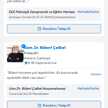
yan etkisi az...
E&E Psikolojik Danışmanlık ve Eğitim Merkezi
Haritada Göster
Çankaya, Cinnah Cd. 51 / 8, 06690 Çankaya/Ankara
Kişisel verilerimin işlenmesine ilişkin
Aydınlatma
Metni
'ni okudum ve kişisel verilerimin belirtilen
kapsamda işlenmesini kabul ediyorum.
Randevu Talep Et
Randevu Takvimi Talebi
Takvim Talebini Gönder
Uzm. Dr. Ebru Soylu
için randevu takvimi talebi
Uzm. Dr. Bülent Çelikel
oluşturun. Size bu uzmandan randevu almanız için bir
Psikiyatri
takvim hazırlandığında e-posta ile bilgilendireceğiz.
Ankara
, Çankaya
5
(
13
Değerlendirme)
E-posta Adresiniz
Bülent hocama çok teşekkürler. En kısa sürede
Devamı
aydınlattı.Allah razı olsun.
Uzm.Dr. Bülent Çelikel Muayenehanesi
Haritada Göster
Kişisel verilerimin işlenmesine ilişkin
Aydınlatma
Tunus Cad. No:72/1 Kavaklıdere
Metni
'ni okudum ve kişisel verilerimin belirtilen
kapsamda işlenmesini kabul ediyorum.
Randevu Talep Et
Randevu Takvimi Talebi