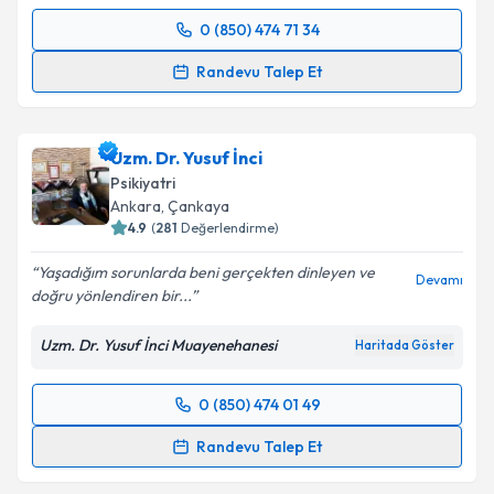
kapsamda işlenmesini kabul ediyorum.
0 (850) 474 71 34
Randevu Takvimi Talebi
Randevu Talep Et
Takvim Talebini Gönder
Uzm. Dr. Gülnihal Gökçe Ünal
için randevu takvimi
talebi oluşturun. Size bu uzmandan randevu almanız
Uzm. Dr. Yusuf İnci
için bir takvim hazırlandığında e-posta ile
bilgilendireceğiz.
Psikiyatri
Ankara
, Çankaya
E-posta Adresiniz
4.9
(
281
Değerlendirme)
Yaşadığım sorunlarda beni gerçekten dinleyen ve
Devamı
doğru yönlendiren bir...
Kişisel verilerimin işlenmesine ilişkin
Aydınlatma
Uzm. Dr. Yusuf İnci Muayenehanesi
Haritada Göster
Metni
'ni okudum ve kişisel verilerimin belirtilen
kapsamda işlenmesini kabul ediyorum.
0 (850) 474 01 49
Randevu Takvimi Talebi
Takvim Talebini Gönder
Randevu Talep Et
Uzm. Dr. Yusuf İnci
için randevu takvimi talebi