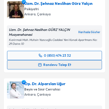
Uzm. Dr. Şehnaz Neslihan Gürz Yalçın
için bir takvim hazırlandığında e-posta ile
bilgilendireceğiz.
Psikiyatri
Ankara
, Çankaya
E-posta Adresiniz
Uzm. Dr. Şehnaz Neslihan GÜRZ YALÇIN
Haritada Göster
Muayenehanesi
Kızılırmak Mah. Muhsin Yazıcıoğlu Caddesi Yeni Konak Apartmanı No:
Kişisel verilerimin işlenmesine ilişkin
Aydınlatma
29 Daire :10
Metni
'ni okudum ve kişisel verilerimin belirtilen
kapsamda işlenmesini kabul ediyorum.
0 (850) 474 23 32
Randevu Takvimi Talebi
Randevu Talep Et
Takvim Talebini Gönder
Uzm. Dr. Şehnaz Neslihan Gürz Yalçın
için randevu
takvimi talebi oluşturun. Size bu uzmandan randevu
Op. Dr. Alparslan Uğur
almanız için bir takvim hazırlandığında e-posta ile
bilgilendireceğiz.
Beyin ve Sinir Cerrahisi
Ankara
, Çankaya
E-posta Adresiniz