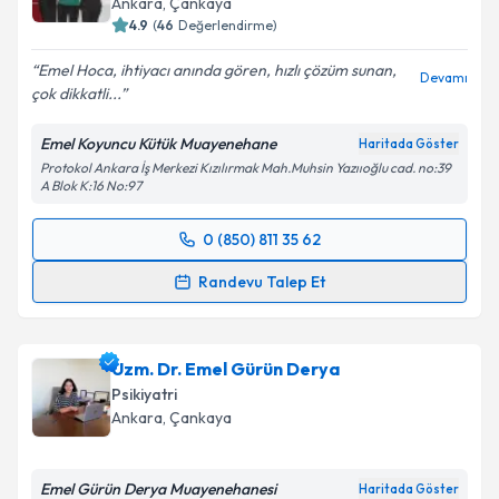
Ankara
, Çankaya
4.9
(
46
Değerlendirme)
Emel Hoca, ihtiyacı anında gören, hızlı çözüm sunan,
Devamı
çok dikkatli...
Kişisel verilerimin işlenmesine ilişkin
Aydınlatma
Metni
'ni okudum ve kişisel verilerimin belirtilen
Emel Koyuncu Kütük Muayenehane
Haritada Göster
kapsamda işlenmesini kabul ediyorum.
Protokol Ankara İş Merkezi Kızılırmak Mah.Muhsin Yazııoğlu cad. no:39
A Blok K:16 No:97
Takvim Talebini Gönder
0 (850) 811 35 62
Randevu Takvimi Talebi
Randevu Talep Et
Uzm. Dr. Emel Koyuncu Kütük
için randevu takvimi
talebi oluşturun. Size bu uzmandan randevu almanız
Uzm. Dr. Emel Gürün Derya
için bir takvim hazırlandığında e-posta ile
bilgilendireceğiz.
Psikiyatri
Ankara
, Çankaya
E-posta Adresiniz
Emel Gürün Derya Muayenehanesi
Haritada Göster