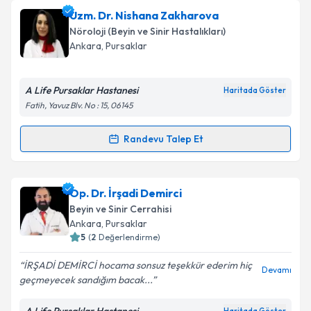
Pedagog Filiz Karalı
için randevu takvimi talebi
Uzm. Dr. Nishana Zakharova
oluşturun. Size bu uzmandan randevu almanız için bir
Nöroloji (Beyin ve Sinir Hastalıkları)
takvim hazırlandığında e-posta ile bilgilendireceğiz.
Ankara
, Pursaklar
E-posta Adresiniz
A Life Pursaklar Hastanesi
Haritada Göster
Fatih, Yavuz Blv. No : 15, 06145
Kişisel verilerimin işlenmesine ilişkin
Aydınlatma
Randevu Talep Et
Randevu Takvimi Talebi
Metni
'ni okudum ve kişisel verilerimin belirtilen
kapsamda işlenmesini kabul ediyorum.
Uzm. Dr. Nishana Zakharova
için randevu takvimi
Op. Dr. İrşadi Demirci
talebi oluşturun. Size bu uzmandan randevu almanız
Takvim Talebini Gönder
Beyin ve Sinir Cerrahisi
için bir takvim hazırlandığında e-posta ile
Ankara
, Pursaklar
bilgilendireceğiz.
5
(
2
Değerlendirme)
E-posta Adresiniz
İRŞADİ DEMİRCİ hocama sonsuz teşekkür ederim hiç
Devamı
geçmeyecek sandığım bacak...