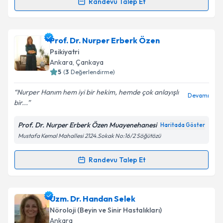
kapsamda işlenmesini kabul ediyorum.
Randevu Talep Et
Randevu Takvimi Talebi
Takvim Talebini Gönder
Dr. Ümit Boz
için randevu takvimi talebi oluşturun.
Prof. Dr. Nurper Erberk Özen
Size bu uzmandan randevu almanız için bir takvim
Psikiyatri
hazırlandığında e-posta ile bilgilendireceğiz.
Ankara
, Çankaya
5
(
3
Değerlendirme)
E-posta Adresiniz
Nurper Hanım hem iyi bir hekim, hemde çok anlayışlı
Devamı
bir...
Prof. Dr. Nurper Erberk Özen Muayenehanesi
Haritada Göster
Kişisel verilerimin işlenmesine ilişkin
Aydınlatma
Mustafa Kemal Mahallesi 2124.Sokak No:16/2 Söğütözü
Metni
'ni okudum ve kişisel verilerimin belirtilen
kapsamda işlenmesini kabul ediyorum.
Randevu Talep Et
Randevu Takvimi Talebi
Takvim Talebini Gönder
Prof. Dr. Nurper Erberk Özen
için randevu takvimi
Uzm. Dr. Handan Selek
talebi oluşturun. Size bu uzmandan randevu almanız
Nöroloji (Beyin ve Sinir Hastalıkları)
için bir takvim hazırlandığında e-posta ile
Ankara