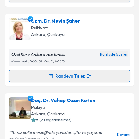
Takvim Talebini Gönder
Uzm. Dr. Bülent Çelikel
için randevu takvimi talebi
Uzm. Dr. Nevin Şaher
oluşturun. Size bu uzmandan randevu almanız için bir
Psikiyatri
takvim hazırlandığında e-posta ile bilgilendireceğiz.
Ankara
, Çankaya
E-posta Adresiniz
Özel Koru Ankara Hastanesi
Haritada Göster
Kızılırmak, 1450. Sk. No:13, 06510
Kişisel verilerimin işlenmesine ilişkin
Aydınlatma
Randevu Talep Et
Randevu Takvimi Talebi
Metni
'ni okudum ve kişisel verilerimin belirtilen
kapsamda işlenmesini kabul ediyorum.
Uzm. Dr. Nevin Şaher
için randevu takvimi talebi
Doç. Dr. Vahap Ozan Kotan
oluşturun. Size bu uzmandan randevu almanız için bir
Takvim Talebini Gönder
Psikiyatri
takvim hazırlandığında e-posta ile bilgilendireceğiz.
Ankara
, Çankaya
5
(
2
Değerlendirme)
E-posta Adresiniz
Temiz kalbi mesleğinde yansıtan şifa ve yaşama
Devamı