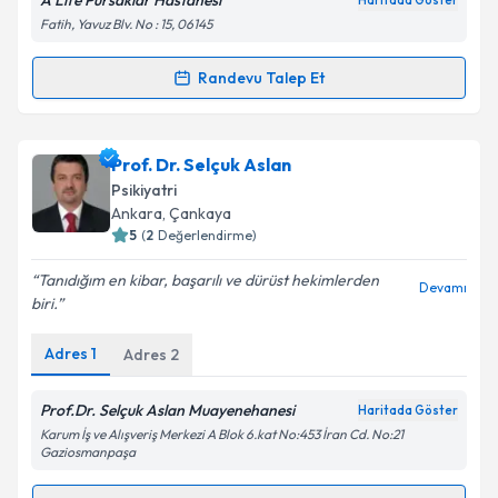
A Life Pursaklar Hastanesi
Haritada Göster
Fatih, Yavuz Blv. No : 15, 06145
Kişisel verilerimin işlenmesine ilişkin
Aydınlatma
Metni
'ni okudum ve kişisel verilerimin belirtilen
kapsamda işlenmesini kabul ediyorum.
Randevu Talep Et
Randevu Takvimi Talebi
Takvim Talebini Gönder
Op. Dr. İrşadi Demirci
için randevu takvimi talebi
Prof. Dr. Selçuk Aslan
oluşturun. Size bu uzmandan randevu almanız için bir
Psikiyatri
takvim hazırlandığında e-posta ile bilgilendireceğiz.
Ankara
, Çankaya
5
(
2
Değerlendirme)
E-posta Adresiniz
Tanıdığım en kibar, başarılı ve dürüst hekimlerden
Devamı
biri.
Adres
1
Adres
2
Kişisel verilerimin işlenmesine ilişkin
Aydınlatma
Metni
'ni okudum ve kişisel verilerimin belirtilen
kapsamda işlenmesini kabul ediyorum.
Prof.Dr. Selçuk Aslan Muayenehanesi
Haritada Göster
Karum İş ve Alışveriş Merkezi A Blok 6.kat No:453 İran Cd. No:21
Gaziosmanpaşa
Takvim Talebini Gönder