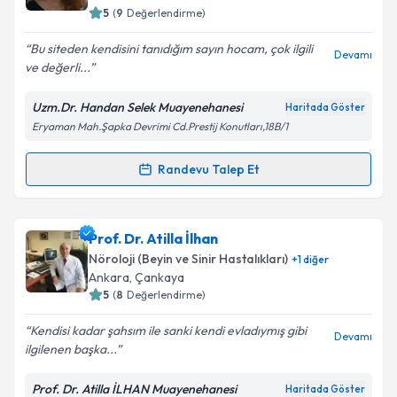
bilgilendireceğiz.
5
(
9
Değerlendirme)
E-posta Adresiniz
Bu siteden kendisini tanıdığım sayın hocam, çok ilgili
Devamı
ve değerli...
Uzm.Dr. Handan Selek Muayenehanesi
Haritada Göster
Eryaman Mah.Şapka Devrimi Cd.Prestij Konutları,18B/1
Kişisel verilerimin işlenmesine ilişkin
Aydınlatma
Metni
'ni okudum ve kişisel verilerimin belirtilen
kapsamda işlenmesini kabul ediyorum.
Randevu Talep Et
Randevu Takvimi Talebi
Takvim Talebini Gönder
Uzm. Dr. Handan Selek
için randevu takvimi talebi
Prof. Dr. Atilla İlhan
oluşturun. Size bu uzmandan randevu almanız için bir
Nöroloji (Beyin ve Sinir Hastalıkları)
+
1
diğer
takvim hazırlandığında e-posta ile bilgilendireceğiz.
Ankara
, Çankaya
5
(
8
Değerlendirme)
E-posta Adresiniz
Kendisi kadar şahsım ile sanki kendi evladıymış gibi
Devamı
ilgilenen başka...
Prof. Dr. Atilla İLHAN Muayenehanesi
Haritada Göster
Kişisel verilerimin işlenmesine ilişkin
Aydınlatma