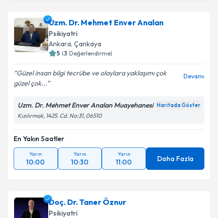
Uzm. Dr. Mehmet Enver Analan
Psikiyatri
Ankara
, Çankaya
5
(
3
Değerlendirme)
Güzel insan bilgi tecrübe ve olaylara yaklaşımı çok
Devamı
güzel çok...
Uzm. Dr. Mehmet Enver Analan Muayehanesi
Haritada Göster
Kızılırmak, 1425. Cd. No:31, 06510
En Yakın Saatler
Yarın
Yarın
Yarın
Daha Fazla
10:00
10:30
11:00
Doç. Dr. Taner Öznur
Psikiyatri