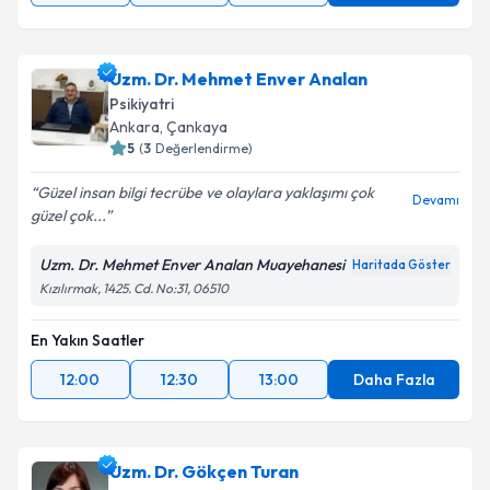
Uzm. Dr. Mehmet Enver Analan
Psikiyatri
Ankara
,
Çankaya
5
(
3
Değerlendirme)
Güzel insan bilgi tecrübe ve olaylara yaklaşımı çok
Devamı
güzel çok...
Uzm. Dr. Mehmet Enver Analan Muayehanesi
Haritada Göster
Kızılırmak, 1425. Cd. No:31, 06510
En Yakın Saatler
12:00
12:30
13:00
Daha Fazla
Uzm. Dr. Gökçen Turan