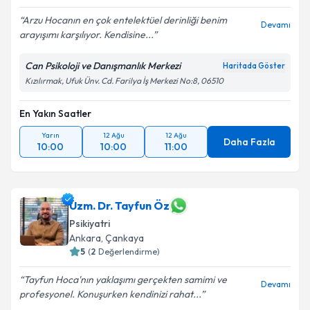
Arzu Hocanın en çok entelektüel derinliği benim
Devamı
arayışımı karşılıyor. Kendisine...
Kişisel verilerimin işlenmesine ilişkin
Aydınlatma
Metni
'ni okudum ve kişisel verilerimin belirtilen
kapsamda işlenmesini kabul ediyorum.
Can Psikoloji ve Danışmanlık Merkezi
Haritada Göster
Kızılırmak, Ufuk Ünv. Cd. Farilya İş Merkezi No:8, 06510
Takvim Talebini Gönder
En Yakın Saatler
Yarın
12 Ağu
12 Ağu
Daha Fazla
10:00
10:00
11:00
Uzm. Dr. Tayfun Öz
Psikiyatri
Ankara
,
Çankaya
5
(
2
Değerlendirme)
Tayfun Hoca'nın yaklaşımı gerçekten samimi ve
Devamı
profesyonel. Konuşurken kendinizi rahat...