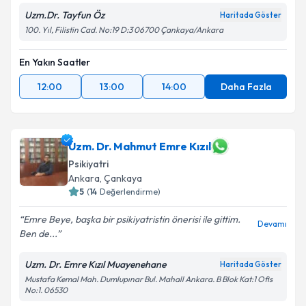
Uzm.Dr. Tayfun Öz
Haritada Göster
100. Yıl, Filistin Cad. No:19 D:3 06700 Çankaya/Ankara
En Yakın Saatler
12:00
13:00
14:00
Daha Fazla
Uzm. Dr. Mahmut Emre Kızıl
Psikiyatri
Ankara
,
Çankaya
5
(
14
Değerlendirme)
Emre Beye, başka bir psikiyatristin önerisi ile gittim.
Devamı
Ben de...
Uzm. Dr. Emre Kızıl Muayenehane
Haritada Göster
Mustafa Kemal Mah. Dumlupınar Bul. Mahall Ankara. B Blok Kat:1 Ofis
No:1. 06530