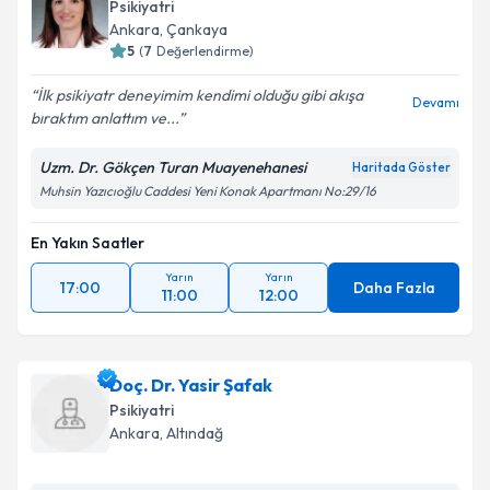
Psikiyatri
Ankara
,
Çankaya
5
(
7
Değerlendirme)
İlk psikiyatr deneyimim kendimi olduğu gibi akışa
Devamı
bıraktım anlattım ve...
Uzm. Dr. Gökçen Turan Muayenehanesi
Haritada Göster
Muhsin Yazıcıoğlu Caddesi Yeni Konak Apartmanı No:29/16
En Yakın Saatler
Yarın
Yarın
17:00
Daha Fazla
11:00
12:00
Doç. Dr. Yasir Şafak
Psikiyatri
Ankara
,
Altındağ