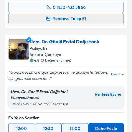
0 (850) 433 38 56
Randevu Takvimi Talebi
Randevu Talep Et
Uzm. Dr. Mahmut Emre Kızıl
için randevu takvimi
talebi oluşturun. Size bu uzmandan randevu almanız
Uzm. Dr. Gönül Erdal Dağıstanlı
için bir takvim hazırlandığında e-posta ile
bilgilendireceğiz.
Psikiyatri
Ankara
,
Çankaya
E-posta Adresiniz
4.8
(
3
Değerlendirme)
Gönül hocama majör depresyon ve anksiyete tedavisi
Devamı
için gittim.İlk seansta...
Kişisel verilerimin işlenmesine ilişkin
Aydınlatma
Uzm. Dr. Gönül Erdal Dağıstanlı
Metni
'ni okudum ve kişisel verilerimin belirtilen
Haritada Göster
Muayenehanesi
kapsamda işlenmesini kabul ediyorum.
Tunalı Hilmi Cad. No: 95/12 Sedef Apt.
En Yakın Saatler
Takvim Talebini Gönder
12:00
12:30
13:00
Daha Fazla