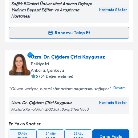
Sağlık Bilimleri Üniversitesi Ankara Dışkapı
Yıldırım Beyazıt Eğitim ve Araştırma
Haritada Göster
Hastanesi
Randevu Talep Et
Randevu Takvimi Talebi
Doç. Dr. Yasir Şafak
için randevu takvimi talebi
Uzm. Dr. Çiğdem Çifci Kaygusuz
oluşturun. Size bu uzmandan randevu almanız için bir
Psikiyatri
takvim hazırlandığında e-posta ile bilgilendireceğiz.
Ankara
,
Çankaya
5
(
54
Değerlendirme)
E-posta Adresiniz
Devamı
Güven veriyor, huzurlu bir ortam oluşmasını sağlıyor
Uzm. Dr. Çiğdem Çifci Kaygusuz
Haritada Göster
Mustafa Kemal Mah. 2102 Sok . Barış Sitesi No : 3
Kişisel verilerimin işlenmesine ilişkin
Aydınlatma
Metni
'ni okudum ve kişisel verilerimin belirtilen
kapsamda işlenmesini kabul ediyorum.
En Yakın Saatler
13 Ağu
24 Ağu
25 Ağu
Daha Fazla