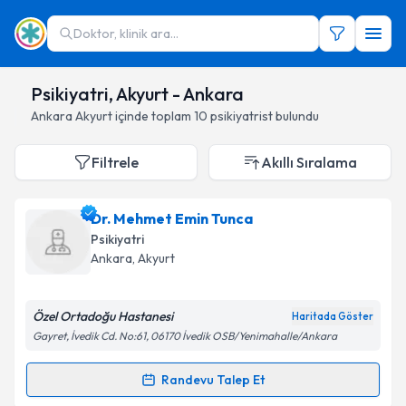
Doktor, klinik ara...
Psikiyatri, Akyurt - Ankara
Ankara
Akyurt
içinde toplam
10
psikiyatrist
bulundu
Filtrele
Akıllı Sıralama
Dr. Mehmet Emin Tunca
Psikiyatri
Ankara
,
Akyurt
Özel Ortadoğu Hastanesi
Haritada Göster
Gayret, İvedik Cd. No:61, 06170 İvedik OSB/Yenimahalle/Ankara
Randevu Talep Et
Randevu Takvimi Talebi