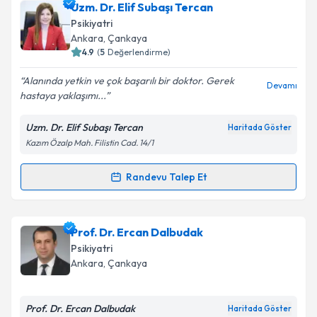
Uzm. Dr. Elif Subaşı Tercan
almanız için bir takvim hazırlandığında e-posta ile
bilgilendireceğiz.
Psikiyatri
Ankara
, Çankaya
E-posta Adresiniz
4.9
(
5
Değerlendirme)
Alanında yetkin ve çok başarılı bir doktor. Gerek
Devamı
hastaya yaklaşımı...
Kişisel verilerimin işlenmesine ilişkin
Aydınlatma
Uzm. Dr. Elif Subaşı Tercan
Haritada Göster
Metni
'ni okudum ve kişisel verilerimin belirtilen
Kazım Özalp Mah. Filistin Cad. 14/1
kapsamda işlenmesini kabul ediyorum.
Randevu Talep Et
Randevu Takvimi Talebi
Takvim Talebini Gönder
Uzm. Dr. Elif Subaşı Tercan
için randevu takvimi
Prof. Dr. Ercan Dalbudak
talebi oluşturun. Size bu uzmandan randevu almanız
Psikiyatri
için bir takvim hazırlandığında e-posta ile
Ankara
, Çankaya
bilgilendireceğiz.
E-posta Adresiniz
Prof. Dr. Ercan Dalbudak
Haritada Göster