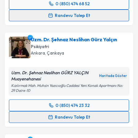
0 (850) 474 68 52
Randevu Takvimi Talebi
Randevu Talep Et
Doç. Dr. Taner Öznur
için randevu takvimi talebi
oluşturun. Size bu uzmandan randevu almanız için bir
Uzm. Dr. Şehnaz Neslihan Gürz Yalçın
takvim hazırlandığında e-posta ile bilgilendireceğiz.
Psikiyatri
E-posta Adresiniz
Ankara
, Çankaya
Uzm. Dr. Şehnaz Neslihan GÜRZ YALÇIN
Haritada Göster
Muayenehanesi
Kişisel verilerimin işlenmesine ilişkin
Aydınlatma
Kızılırmak Mah. Muhsin Yazıcıoğlu Caddesi Yeni Konak Apartmanı No:
Metni
'ni okudum ve kişisel verilerimin belirtilen
29 Daire :10
kapsamda işlenmesini kabul ediyorum.
0 (850) 474 23 32
Randevu Takvimi Talebi
Takvim Talebini Gönder
Randevu Talep Et
Uzm. Dr. Şehnaz Neslihan Gürz Yalçın
için randevu
takvimi talebi oluşturun. Size bu uzmandan randevu