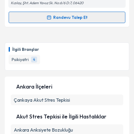
Kızılay, Şht. Adem Yavuz Sk. No:6/6 D:7, 06420
Randevu Talep Et
Randevu Takvimi Talebi
Kişisel verilerimin işlenmesine ilişkin
Aydınlatma
Metni
'ni okudum ve kişisel verilerimin belirtilen
kapsamda işlenmesini kabul ediyorum.
Prof. Dr. Ercan Dalbudak
için randevu takvimi talebi
oluşturun. Size bu uzmandan randevu almanız için bir
İlgili Branşlar
takvim hazırlandığında e-posta ile bilgilendireceğiz.
Takvim Talebini Gönder
Psikiyatri
4
E-posta Adresiniz
Ankara İlçeleri
Kişisel verilerimin işlenmesine ilişkin
Aydınlatma
Çankaya
Metni
Akut Stres Tepkisi
'ni okudum ve kişisel verilerimin belirtilen
kapsamda işlenmesini kabul ediyorum.
Akut Stres Tepkisi ile İlgili Hastalıklar
Takvim Talebini Gönder
Ankara Anksiyete Bozukluğu