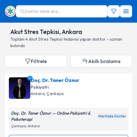
Doktor, klinik ara...
Akut Stres Tepkisi, Ankara
Toplam
4
Akut Stres Tepkisi
tedavisi yapan doktor - uzman
bulundu
Filtrele
Akıllı Sıralama
Doç. Dr. Taner Öznur
Psikiyatri
Ankara
, Çankaya
Doç. Dr. Taner Öznur — Online Psikiyatri &
Haritada Göster
Psikoterapi
Çankaya, Ankara