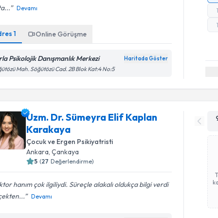
a...
Devamı
dres
1
Online Görüşme
rla Psikolojik Danışmanlık Merkezi
Haritada Göster
ütözü Mah. Söğütözü Cad. 2B Blok Kat:4 No:5
Uzm. Dr. Sümeyra Elif Kaplan
Karakaya
Çocuk ve Ergen Psikiyatristi
Ankara
, Çankaya
5
(
27
Değerlendirme)
ka
tor hanım çok ilgiliydi. Süreçle alakalı oldukça bilgi verdi
ekten...
Devamı