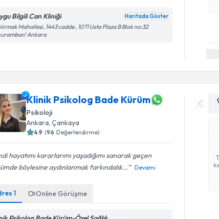
gu Bilgili Can Kliniği
Haritada Göster
ılırmak Mahallesi, 1443 cadde , 1071 Usta Plaza B Blok no:32
kurambar/ Ankara
Klinik Psikolog Bade Kürüm
Psikoloji
Ankara
, Çankaya
4.9
(
96
Değerlendirme)
di hayatımı kararlarımı yaşadığımı sanarak geçen
ka
ümde böylesine aydınlanmak farkındalık...
Devamı
dres
1
Online Görüşme
inik Psikolog Bade Kürüm-Özel Sağlık