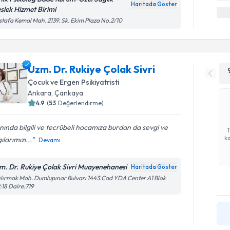
Haritada Göster
slek Hizmet Birimi
tafa Kemal Mah. 2139. Sk. Ekim Plaza No.2/10
Uzm. Dr. Rukiye Çolak Sivri
Çocuk ve Ergen Psikiyatristi
Ankara
, Çankaya
4.9
(
53
Değerlendirme)
nında bilgili ve tecrübeli hocamıza burdan da sevgi ve
ka
ılarımızı...
Devamı
m. Dr. Rukiye Çolak Sivri Muayenehanesi
Haritada Göster
ılırmak Mah. Dumlupınar Bulvarı 1443.Cad YDA Center A1 Blok
:18 Daire:719