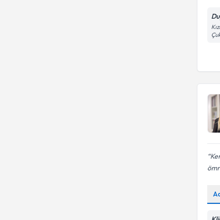
Duy
Kız
Çu
Ken
ömr
A
Kl