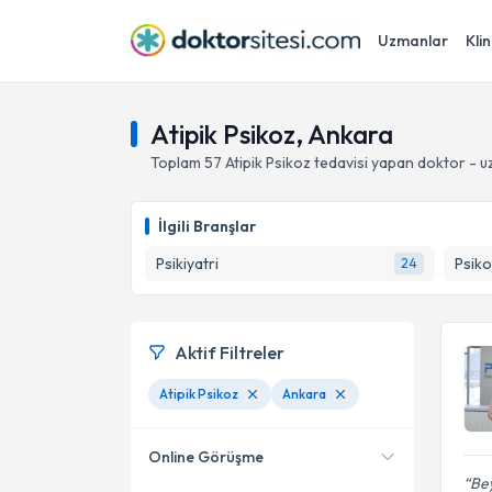
Uzmanlar
Klin
Atipik Psikoz, Ankara
Toplam
57
Atipik Psikoz
tedavisi yapan doktor - 
İlgili Branşlar
Psikiyatri
Psiko
24
Aktif Filtreler
Atipik Psikoz
Ankara
Online Görüşme
Bey