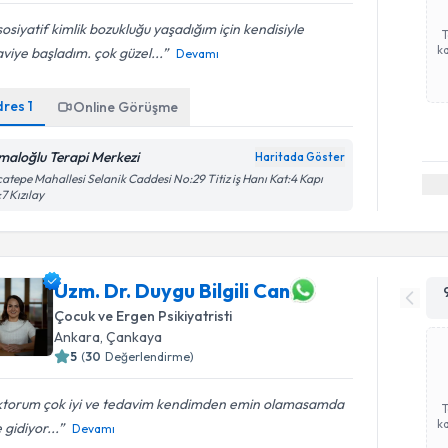
sosiyatif kimlik bozukluğu yaşadığım için kendisiyle
ka
viye başladım. çok güzel...
Devamı
dres
1
Online Görüşme
maloğlu Terapi Merkezi
Haritada Göster
atepe Mahallesi Selanik Caddesi No:29 Titiz iş Hanı Kat:4 Kapı
7 Kızılay
Uzm. Dr. Duygu Bilgili Can
Çocuk ve Ergen Psikiyatristi
Ankara
, Çankaya
5
(
30
Değerlendirme)
ktorum çok iyi ve tedavim kendimden emin olamasamda
ka
e gidiyor...
Devamı