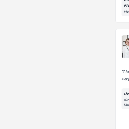
Me
Mus
Ala
sayg
Uz
Kız
Kat