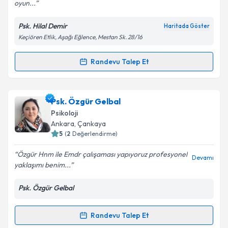
oyun...
Kişisel verilerimin işlenmesine ilişkin
Aydınlatma
Psk. Hilal Demir
Haritada Göster
Metni
'ni okudum ve kişisel verilerimin belirtilen
Keçiören Etlik, Aşağı Eğlence, Mestan Sk. 28/16
kapsamda işlenmesini kabul ediyorum.
Randevu Talep Et
Randevu Takvimi Talebi
Takvim Talebini Gönder
Psk. Hilal Demir
için randevu takvimi talebi oluşturun.
Psk. Özgür Gelbal
Size bu uzmandan randevu almanız için bir takvim
Psikoloji
hazırlandığında e-posta ile bilgilendireceğiz.
Ankara
, Çankaya
5
(
2
Değerlendirme)
E-posta Adresiniz
Özgür Hnm ile Emdr çalışaması yapıyoruz profesyonel
Devamı
yaklaşımı benim...
Psk. Özgür Gelbal
Kişisel verilerimin işlenmesine ilişkin
Aydınlatma
Metni
'ni okudum ve kişisel verilerimin belirtilen
kapsamda işlenmesini kabul ediyorum.
Randevu Talep Et
Randevu Takvimi Talebi