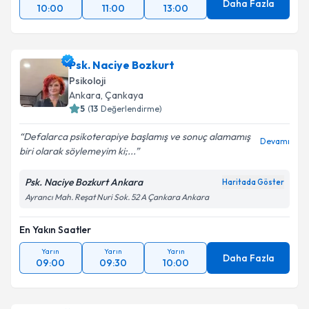
Daha Fazla
10:00
11:00
13:00
Psk. Naciye Bozkurt
Psikoloji
Ankara
, Çankaya
5
(
13
Değerlendirme)
Defalarca psikoterapiye başlamış ve sonuç alamamış
Devamı
biri olarak söylemeyim ki;...
Psk. Naciye Bozkurt Ankara
Haritada Göster
Ayrancı Mah. Reşat Nuri Sok. 52 A Çankara Ankara
En Yakın Saatler
Yarın
Yarın
Yarın
Daha Fazla
09:00
09:30
10:00