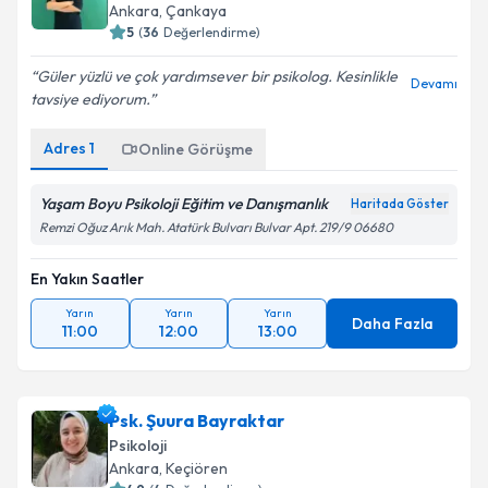
Ankara
, Çankaya
5
(
36
Değerlendirme)
Güler yüzlü ve çok yardımsever bir psikolog. Kesinlikle
Devamı
tavsiye ediyorum.
Adres
1
Online Görüşme
Yaşam Boyu Psikoloji Eğitim ve Danışmanlık
Haritada Göster
Remzi Oğuz Arık Mah. Atatürk Bulvarı Bulvar Apt. 219/9 06680
En Yakın Saatler
Yarın
Yarın
Yarın
Daha Fazla
11:00
12:00
13:00
Psk. Şuura Bayraktar
Psikoloji
Ankara
, Keçiören