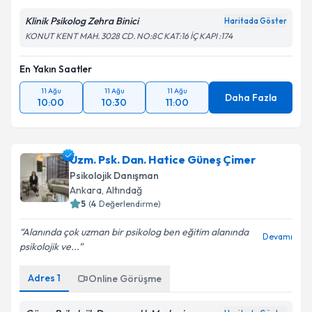
Klinik Psikolog Zehra Binici
Haritada Göster
KONUT KENT MAH. 3028 CD. NO:8C KAT:16 İÇ KAPI :174
En Yakın Saatler
11 Ağu
11 Ağu
11 Ağu
Daha Fazla
10:00
10:30
11:00
Uzm. Psk. Dan. Hatice Güneş Çimer
Psikolojik Danışman
Ankara
, Altındağ
5
(
4
Değerlendirme)
Alanında çok uzman bir psikolog ben eğitim alanında
Devamı
psikolojik ve...
Adres
1
Online Görüşme