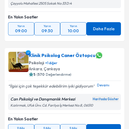
Çayyolu Mahallesi 2505 Sokak No:33 D:4
En Yakın Saatler
Yarın
Yarın
Yarın
Daha Fazla
09:00
09:30
10:00
Klinik Psikolog Caner Öztopcu
Psikoloji
+
1
diğer
Ankara
, Çankaya
5
(
570
Değerlendirme)
Devamı
İlgisi için çok teşekkür edebilirim iyiki gidiyorum
Can Psikoloji ve Danışmanlık Merkezi
Haritada Göster
Kızılırmak, Ufuk Ünv. Cd. Farilya İş Merkezi No:8, 06510
En Yakın Saatler
9 Ağu
9 Ağu
9 Ağu