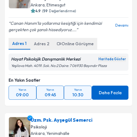
Ankara
, Etimesgut
4.9
(
59
Değerlendirme)
Canan Hanım’la yollarımız kesiştiği için kendimizi
Devamı
gerçekten çok şanslı hissediyoruz....
Adres
1
Adres
2
Online Görüşme
Hayat Psikolojik Danışmanlık Merkezi
Haritada Göster
Yeşilova Mah. 4019. Sok. No:2 Daire: 7 06930 Bayındır Plaza
En Yakın Saatler
Yarın
Yarın
Yarın
Daha Fazla
09:00
09:45
10:30
Uzm. Psk. Ayşegül Semerci
Psikoloji
Ankara
, Yenimahalle