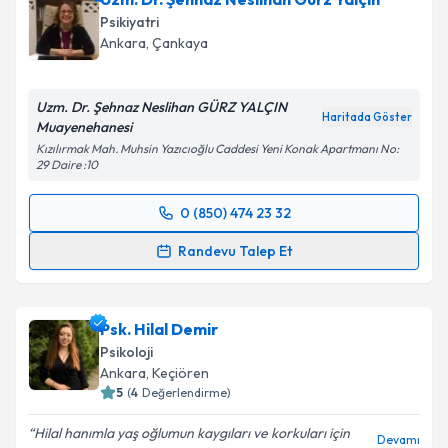
Psikiyatri
E-posta Adresiniz
Ankara
, Çankaya
Uzm. Dr. Şehnaz Neslihan GÜRZ YALÇIN
Haritada Göster
Muayenehanesi
Kişisel verilerimin işlenmesine ilişkin
Aydınlatma
Kızılırmak Mah. Muhsin Yazıcıoğlu Caddesi Yeni Konak Apartmanı No:
Metni
'ni okudum ve kişisel verilerimin belirtilen
29 Daire :10
kapsamda işlenmesini kabul ediyorum.
0 (850) 474 23 32
Randevu Takvimi Talebi
Takvim Talebini Gönder
Randevu Talep Et
Uzm. Dr. Şehnaz Neslihan Gürz Yalçın
için randevu
takvimi talebi oluşturun. Size bu uzmandan randevu
Psk. Hilal Demir
almanız için bir takvim hazırlandığında e-posta ile
bilgilendireceğiz.
Psikoloji
Ankara
, Keçiören
E-posta Adresiniz
5
(
4
Değerlendirme)
Hilal hanımla yaş oğlumun kaygıları ve korkuları için
Devamı