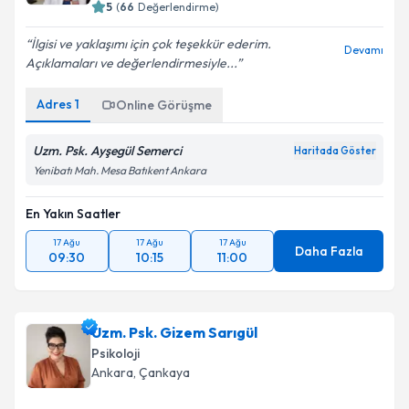
5
(
66
Değerlendirme)
İlgisi ve yaklaşımı için çok teşekkür ederim.
Devamı
Açıklamaları ve değerlendirmesiyle...
Adres
1
Online Görüşme
Uzm. Psk. Ayşegül Semerci
Haritada Göster
Yenibatı Mah. Mesa Batıkent Ankara
En Yakın Saatler
17 Ağu
17 Ağu
17 Ağu
Daha Fazla
09:30
10:15
11:00
Uzm. Psk. Gizem Sarıgül
Psikoloji
Ankara
, Çankaya