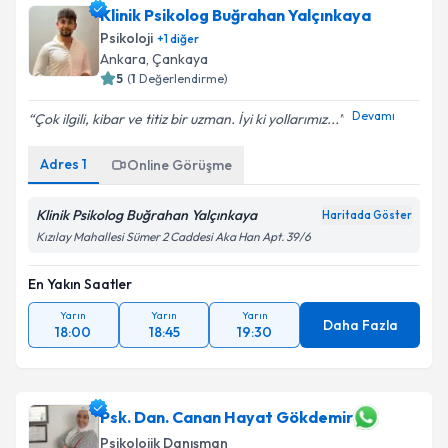
Klinik Psikolog Buğrahan Yalçınkaya
Psikoloji
+
1
diğer
Ankara
, Çankaya
5
(
1
Değerlendirme)
Devamı
Çok ilgili, kibar ve titiz bir uzman. İyi ki yollarımız...
Adres
1
Online Görüşme
Klinik Psikolog Buğrahan Yalçınkaya
Haritada Göster
Kızılay Mahallesi Sümer 2 Caddesi Aka Han Apt. 39/6
En Yakın Saatler
Yarın
Yarın
Yarın
Daha Fazla
18:00
18:45
19:30
Psk. Dan. Canan Hayat Gökdemir
Psikolojik Danışman