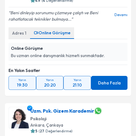
4.9
(
4
Değerlendirme)
Beni dinleyip sorunumu çözmeye çalıştı ve Beni
Devamı
rahatlatacak teknikler bulmaya...
Online Görüşme
Adres
1
Online Görüşme
Bu uzman online danışmanlık hizmeti sunmaktadır.
En Yakın Saatler
Yarın
Yarın
Yarın
Daha Fazla
19:30
20:20
21:10
Uzm. Psk. Gizem Karademir
Psikoloji
Ankara
, Çankaya
5
(
27
Değerlendirme)