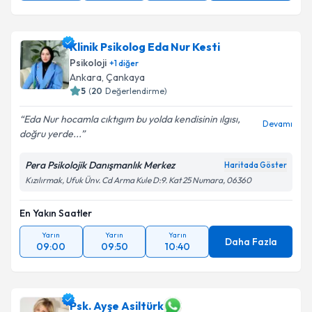
Klinik Psikolog Eda Nur Kesti
Psikoloji
+
1
diğer
Ankara
, Çankaya
5
(
20
Değerlendirme)
Eda Nur hocamla cıktıgım bu yolda kendisinin ılgısı,
Devamı
doğru yerde...
Pera Psikolojik Danışmanlık Merkez
Haritada Göster
Kızılırmak, Ufuk Ünv. Cd Arma Kule D:9. Kat 25 Numara, 06360
En Yakın Saatler
Yarın
Yarın
Yarın
Daha Fazla
09:00
09:50
10:40
Psk. Ayşe Asiltürk