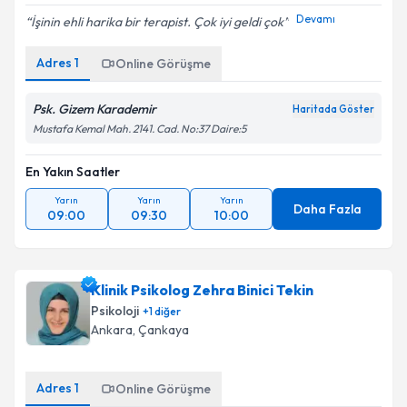
Devamı
İşinin ehli harika bir terapist. Çok iyi geldi çok
Adres
1
Online Görüşme
Psk. Gizem Karademir
Haritada Göster
Mustafa Kemal Mah. 2141. Cad. No:37 Daire:5
En Yakın Saatler
Yarın
Yarın
Yarın
Daha Fazla
09:00
09:30
10:00
Klinik Psikolog Zehra Binici Tekin
Psikoloji
+
1
diğer
Ankara
, Çankaya
Adres
1
Online Görüşme