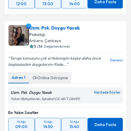
Daha Fazla
12:00
13:00
14:00
Uzm. Psk. Duygu Yasak
Psikoloji
Ankara
, Çankaya
5
(
56
Değerlendirme)
Terapi konusunu çok ertelemişim keşke daha önce
Devamı
başlasaydım duygularımı ifade...
Adres
1
Online Görüşme
Uzm. Psk. Duygu Yasak
Haritada Göster
Yukarı Bahçelievler, Aşkabat Cd. 48/7, 06490
En Yakın Saatler
10 Ağu
10 Ağu
10 Ağu
Daha Fazla
09:00
14:50
15:40