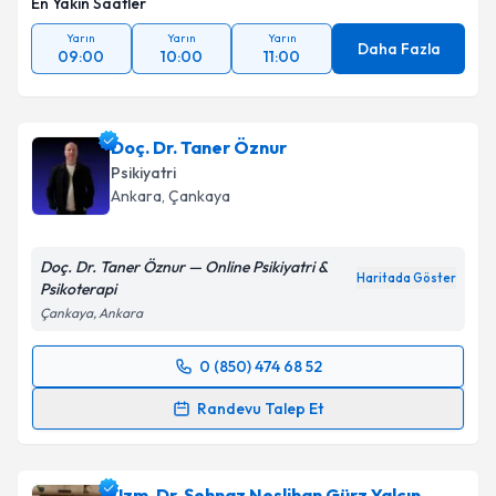
En Yakın Saatler
Yarın
Yarın
Yarın
Daha Fazla
09:00
10:00
11:00
Doç. Dr. Taner Öznur
Psikiyatri
Ankara
, Çankaya
Doç. Dr. Taner Öznur — Online Psikiyatri &
Haritada Göster
Psikoterapi
Çankaya, Ankara
0 (850) 474 68 52
Randevu Takvimi Talebi
Randevu Talep Et
Doç. Dr. Taner Öznur
için randevu takvimi talebi
oluşturun. Size bu uzmandan randevu almanız için bir
Uzm. Dr. Şehnaz Neslihan Gürz Yalçın
takvim hazırlandığında e-posta ile bilgilendireceğiz.