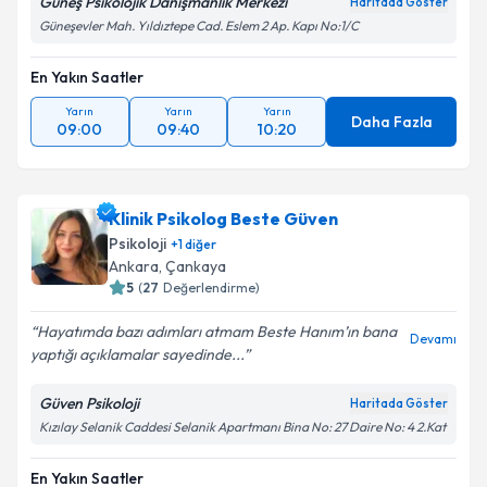
Güneş Psikolojik Danışmanlık Merkezi
Haritada Göster
Güneşevler Mah. Yıldıztepe Cad. Eslem 2 Ap. Kapı No:1/C
En Yakın Saatler
Yarın
Yarın
Yarın
Daha Fazla
09:00
09:40
10:20
Klinik Psikolog Beste Güven
Psikoloji
+
1
diğer
Ankara
, Çankaya
5
(
27
Değerlendirme)
Hayatımda bazı adımları atmam Beste Hanım’ın bana
Devamı
yaptığı açıklamalar sayedinde...
Güven Psikoloji
Haritada Göster
Kızılay Selanik Caddesi Selanik Apartmanı Bina No: 27 Daire No: 4 2.Kat
En Yakın Saatler