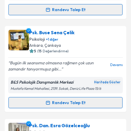
Kişisel verilerimin işlenmesine ilişkin
Aydınlatma
Metni
'ni okudum ve kişisel verilerimin belirtilen
Randevu Talep Et
Randevu Takvimi Talebi
kapsamda işlenmesini kabul ediyorum.
Takvim Talebini Gönder
Uzm. Psk. Ayşe Nur Aslan Erdem
için randevu
Psk. Buse Sena Çelik
takvimi talebi oluşturun. Size bu uzmandan randevu
Psikoloji
+
1
diğer
almanız için bir takvim hazırlandığında e-posta ile
Ankara
, Çankaya
bilgilendireceğiz.
5
(
15
Değerlendirme)
E-posta Adresiniz
Bugün ilk seansımız olmasına rağmen çok uzun
Devamı
zamandır tanıyormuşuz gibi...
B&S Psikolojik Danışmanlık Merkezi
Haritada Göster
Mustafa Kemal Mahallesi, 2139. Sokak, Deniz Life Plaza 15/6
Kişisel verilerimin işlenmesine ilişkin
Aydınlatma
Metni
'ni okudum ve kişisel verilerimin belirtilen
kapsamda işlenmesini kabul ediyorum.
Randevu Talep Et
Randevu Takvimi Talebi
Takvim Talebini Gönder
Psk. Buse Sena Çelik
için randevu takvimi talebi
Psk. Dan. Esra Gözelceoğlu
oluşturun. Size bu uzmandan randevu almanız için bir