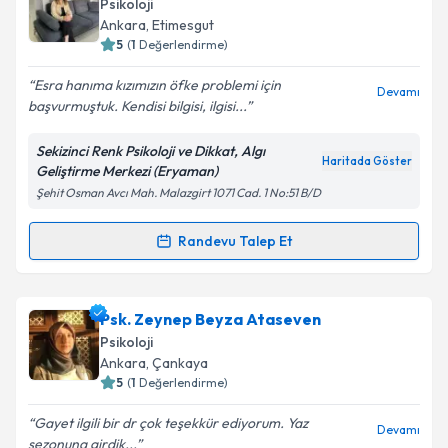
Psikoloji
takvim hazırlandığında e-posta ile bilgilendireceğiz.
Ankara
, Etimesgut
5
(
1
Değerlendirme)
E-posta Adresiniz
Esra hanıma kızımızın öfke problemi için
Devamı
başvurmuştuk. Kendisi bilgisi, ilgisi...
Sekizinci Renk Psikoloji ve Dikkat, Algı
Kişisel verilerimin işlenmesine ilişkin
Aydınlatma
Haritada Göster
Geliştirme Merkezi (Eryaman)
Metni
'ni okudum ve kişisel verilerimin belirtilen
Şehit Osman Avcı Mah. Malazgirt 1071 Cad. 1 No:51 B/D
kapsamda işlenmesini kabul ediyorum.
Randevu Talep Et
Randevu Takvimi Talebi
Takvim Talebini Gönder
Psk. Dan. Esra Gözelceoğlu
için randevu takvimi
Psk. Zeynep Beyza Ataseven
talebi oluşturun. Size bu uzmandan randevu almanız
Psikoloji
için bir takvim hazırlandığında e-posta ile
Ankara
, Çankaya
bilgilendireceğiz.
5
(
1
Değerlendirme)
E-posta Adresiniz
Gayet ilgili bir dr çok teşekkür ediyorum. Yaz
Devamı
sezonuna girdik...