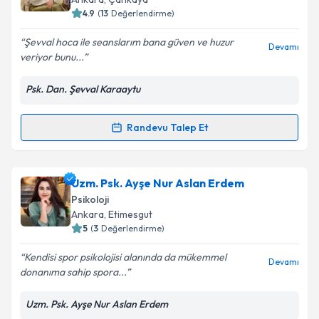
4.9
(
13
Değerlendirme)
E-posta Adresiniz
Şevval hoca ile seanslarım bana güven ve huzur
Devamı
veriyor bunu...
Psk. Dan. Şevval Karaaytu
Kişisel verilerimin işlenmesine ilişkin
Aydınlatma
Metni
'ni okudum ve kişisel verilerimin belirtilen
kapsamda işlenmesini kabul ediyorum.
Randevu Talep Et
Randevu Takvimi Talebi
Takvim Talebini Gönder
Psk. Dan. Şevval Karaaytu
için randevu takvimi
Uzm. Psk. Ayşe Nur Aslan Erdem
talebi oluşturun. Size bu uzmandan randevu almanız
Psikoloji
için bir takvim hazırlandığında e-posta ile
Ankara
, Etimesgut
bilgilendireceğiz.
5
(
3
Değerlendirme)
E-posta Adresiniz
Kendisi spor psikolojisi alanında da mükemmel
Devamı
donanıma sahip spora...
Uzm. Psk. Ayşe Nur Aslan Erdem