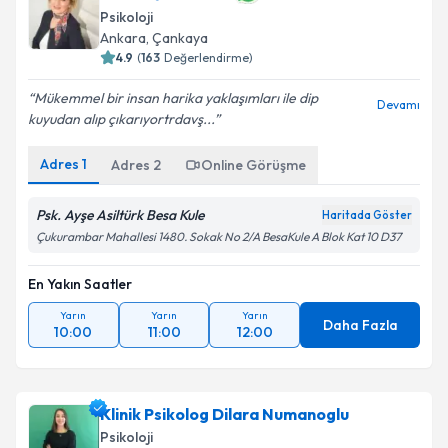
Psikoloji
Ankara
, Çankaya
4.9
(
163
Değerlendirme)
Mükemmel bir insan harika yaklaşımları ile dip
Devamı
kuyudan alıp çıkarıyortrdavş...
Adres
1
Adres
2
Online Görüşme
Psk. Ayşe Asiltürk Besa Kule
Haritada Göster
Çukurambar Mahallesi 1480. Sokak No 2/A BesaKule A Blok Kat 10 D37
En Yakın Saatler
Yarın
Yarın
Yarın
Daha Fazla
10:00
11:00
12:00
Klinik Psikolog Dilara Numanoglu
Psikoloji