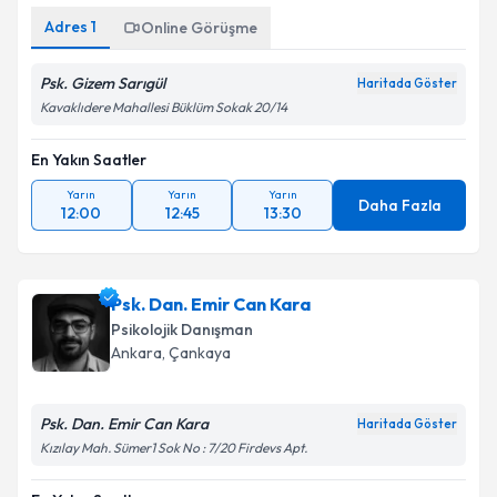
Adres
1
Online Görüşme
Psk. Gizem Sarıgül
Haritada Göster
Kavaklıdere Mahallesi Büklüm Sokak 20/14
En Yakın Saatler
Yarın
Yarın
Yarın
Daha Fazla
12:00
12:45
13:30
Psk. Dan. Emir Can Kara
Psikolojik Danışman
Ankara
, Çankaya
Psk. Dan. Emir Can Kara
Haritada Göster
Kızılay Mah. Sümer1 Sok No : 7/20 Firdevs Apt.