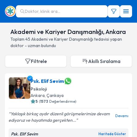
Doktor, klinik ara...
Akademi ve Kariyer Danışmanlığı, Ankara
Toplam
45
Akademi ve Kariyer Danışmanlığı
tedavisi yapan
doktor - uzman bulundu
Filtrele
Akıllı Sıralama
Psk. Elif Sevim
Psikoloji
Ankara
, Çankaya
5
(
1573
Değerlendirme)
Yaklaşık birkaç aydır düzenli görüşmelerimize devam
Devamı
ediyoruz ve hayatımda gerçekten...
Psk. Elif Sevim
Haritada Göster