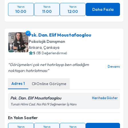
Yarın
Yarın
Yarın
Daha Fazla
10:00
11:00
12:00
Psk. Dan. Elif Moustafaoglou
Psikolojik Danışman
Ankara
, Çankaya
5
(
13
Değerlendirme)
Görüşmeleri çok net hatırlayıp ben atladığım
Devamı
noktaşarı hatırlatması
Adres
1
Online Görüşme
Psk. Dan. Elif Moustafaoglou
Haritada Göster
Tunalı Hilmi Cad. No:96/9 Seğmenler İş Hanı
En Yakın Saatler
Yarın
Yarın
Yarın