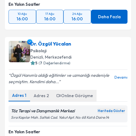
En Yakın Saatler
10 Ağu
17 Ağu
24 Ağu
Daha Fazla
16:00
16:00
16:00
Dr. Özgül Yücalan
Psikoloji
Denizli
, Merkezefendi
5
(
7
Değerlendirme)
Özgül Hanım'a aldığı eğitimler ve uzmanlığı nedeniyle
Devamı
seçmiştim. Kendimi daha...
Adres
1
Adres
2
Online Görüşme
Töz Terapi ve Danışmanlık Merkezi
Haritada Göster
Sıra Kapılar Mah. Saltak Cad. Yakut Apt. No: 68 Kat:6 Daire:14
En Yakın Saatler