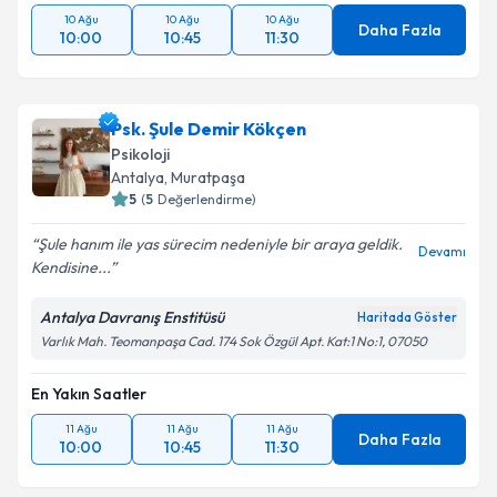
10 Ağu
10 Ağu
10 Ağu
Daha Fazla
10:00
10:45
11:30
Psk. Şule Demir Kökçen
Psikoloji
Antalya
, Muratpaşa
5
(
5
Değerlendirme)
Şule hanım ile yas sürecim nedeniyle bir araya geldik.
Devamı
Kendisine...
Antalya Davranış Enstitüsü
Haritada Göster
Varlık Mah. Teomanpaşa Cad. 174 Sok Özgül Apt. Kat:1 No:1, 07050
En Yakın Saatler
11 Ağu
11 Ağu
11 Ağu
Daha Fazla
10:00
10:45
11:30