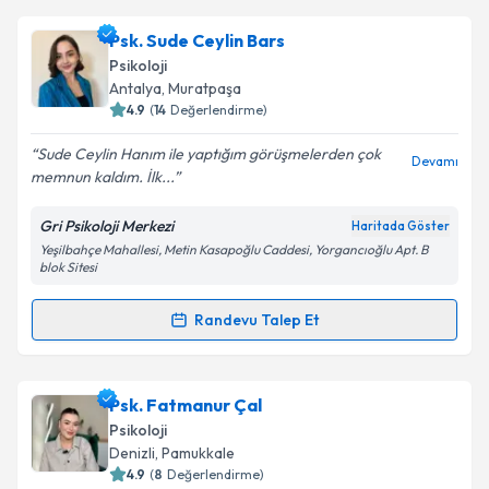
Psk. Sude Ceylin Bars
Psikoloji
Antalya
, Muratpaşa
4.9
(
14
Değerlendirme)
Sude Ceylin Hanım ile yaptığım görüşmelerden çok
Devamı
memnun kaldım. İlk...
Gri Psikoloji Merkezi
Haritada Göster
Yeşilbahçe Mahallesi, Metin Kasapoğlu Caddesi, Yorgancıoğlu Apt. B
blok Sitesi
Randevu Talep Et
Randevu Takvimi Talebi
Psk. Sude Ceylin Bars
için randevu takvimi talebi
Psk. Fatmanur Çal
oluşturun. Size bu uzmandan randevu almanız için bir
Psikoloji
takvim hazırlandığında e-posta ile bilgilendireceğiz.
Denizli
, Pamukkale
4.9
(
8
Değerlendirme)