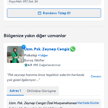
Foça Mah. 957. Sok. 5A
Randevu Talep Et
Randevu Takvimi Talebi
Psk. Seray Yıldırım
için randevu takvimi talebi
Bölgenize yakın diğer uzmanlar
oluşturun. Size bu uzmandan randevu almanız için bir
takvim hazırlandığında e-posta ile bilgilendireceğiz.
Uzm. Psk. Zeynep Cengiz
E-posta Adresiniz
Psikoloji
+
1
diğer
Bursa
, Nilüfer
4.9
(
90
Değerlendirme)
Kişisel verilerimin işlenmesine ilişkin
Aydınlatma
Psk zeynep hanıma önce teşekkür ederim herkesle
Devamı
Metni
'ni okudum ve kişisel verilerimin belirtilen
çok güzel ilgileniyor...
kapsamda işlenmesini kabul ediyorum.
Adres
1
Online Görüşme
Takvim Talebini Gönder
Uzm. Psk. Zeynep Cengiz Özel Muayenehanesi
Haritada Göster