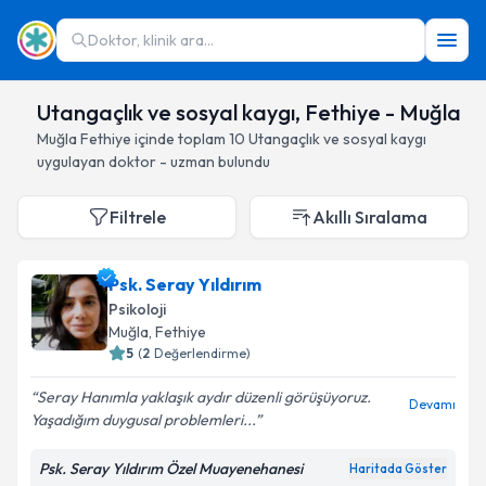
Doktor, klinik ara...
Utangaçlık ve sosyal kaygı, Fethiye - Muğla
Muğla
Fethiye
içinde toplam
10
Utangaçlık ve sosyal kaygı
uygulayan doktor - uzman bulundu
Filtrele
Akıllı Sıralama
Psk. Seray Yıldırım
Psikoloji
Muğla
, Fethiye
5
(
2
Değerlendirme)
Seray Hanımla yaklaşık aydır düzenli görüşüyoruz.
Devamı
Yaşadığım duygusal problemleri...
Psk. Seray Yıldırım Özel Muayenehanesi
Haritada Göster