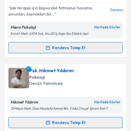
E-posta Adresiniz
aile terapisi için başvurduk fatmanur hocama ,
Devamı
sorunları, kaynakları bir...
Hiera Psikoloji
Haritada Göster
Kişisel verilerimin işlenmesine ilişkin
Aydınlatma
Kınıklı Mah. 6104 Sok. No:20 İç Kapı No:3 Kekik Apt.
Metni
'ni okudum ve kişisel verilerimin belirtilen
kapsamda işlenmesini kabul ediyorum.
Randevu Talep Et
Randevu Takvimi Talebi
Takvim Talebini Gönder
Psk. Fatmanur Çal
için randevu takvimi talebi
Psk. Hikmet Yıldırım
oluşturun. Size bu uzmandan randevu almanız için bir
Psikoloji
takvim hazırlandığında e-posta ile bilgilendireceğiz.
Denizli
, Pamukkale
E-posta Adresiniz
Hikmet Yıldırım
Haritada Göster
15 Mayıs Mah. Gazi Mustafa Kemal Blv. Yıldız Dinçer İşhanı Kat:7
Kişisel verilerimin işlenmesine ilişkin
Aydınlatma
Randevu Talep Et
Randevu Takvimi Talebi
Metni
'ni okudum ve kişisel verilerimin belirtilen