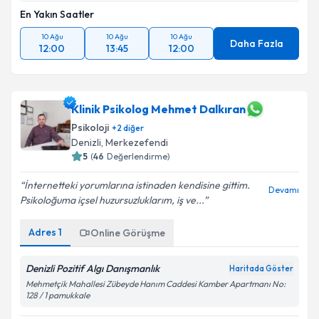
En Yakın Saatler
10 Ağu
10 Ağu
10 Ağu
Daha Fazla
12:00
13:45
12:00
Klinik Psikolog Mehmet Dalkıran
Psikoloji
+
2
diğer
Denizli
, Merkezefendi
5
(
46
Değerlendirme)
İnternetteki yorumlarına istinaden kendisine gittim.
Devamı
Psikoloğuma içsel huzursuzluklarım, iş ve...
Adres
1
Online Görüşme
Denizli Pozitif Algı Danışmanlık
Haritada Göster
Mehmetçik Mahallesi Zübeyde Hanım Caddesi Kamber Apartmanı No:
128 / 1 pamukkale