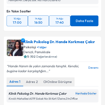
Fethiye Mh. Derya Sok. No:1 Kat:5 Daire:10
En Yakın Saatler
10 Ağu
14 Ağu
14 Ağu
Daha Fazla
17:00
16:50
17:40
Klinik Psikolog Dr. Hande Korkmaz Çakır
Psikoloji
+
1
diğer
Denizli
, Pamukkale
5
(
102
Değerlendirme)
Hande Hanım ile yakın zamanda tanıştık. Kendisi,
Devamı
bugüne kadar karşılaştığım...
Adres
1
Adres
2
Online Görüşme
Klinik Psikolog Dr. Hande Korkmaz Çakır
Haritada Göster
Kınıklı Mahallesi 6019 Sokak No:16 Kat:1 Daire:2 InOffice