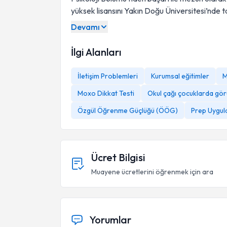
yüksek lisansını Yakın Doğu Üniversitesi’nde 
Devamı
İlgi Alanları
İletişim Problemleri
Kurumsal eğitimler
M
Moxo Dikkat Testi
Okul çağı çocuklarda gör
Katıldığı Eğitimler ve Aldığı Sertifikalar
Özgül Öğrenme Güçlüğü (ÖÖG)
Prep Uygul
Ücret Bilgisi
Muayene ücretlerini öğrenmek için ara
Yorumlar