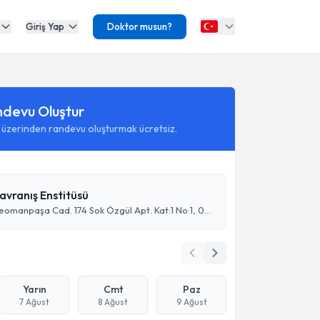
Giriş Yap
Doktor musun?
ndevu Oluştur
 üzerinden randevu oluşturmak ücretsiz.
avranış Enstitüsü
Varlık Mah. Teomanpaşa Cad. 174 Sok Özgül Apt. Kat:1 No:1, 07050
Yarın
Cmt
Paz
7 Ağust
8 Ağust
9 Ağust