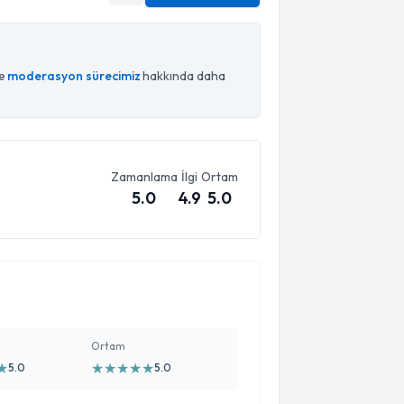
ce
moderasyon sürecimiz
hakkında daha
Zamanlama
İlgi
Ortam
5.0
4.9
5.0
Ortam
★
★
★
★
★
★
5.0
5.0