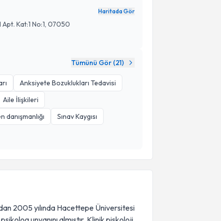
Haritada Gör
Apt. Kat:1 No:1, 07050
Tümünü Gör (
21
)
arı
Anksiyete Bozuklukları Tedavisi
Aile İlişkileri
n danışmanlığı
Sınav Kaygısı
ndan 2005 yılında Hacettepe Üniversitesi
sikolog unvanını almıştır. Klinik piskoloji