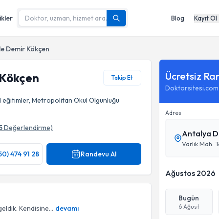
ikler
Blog
Kayıt Ol
le Demir Kökçen
Ücretsiz Ra
 Kökçen
Takip Et
Doktorsitesi.com
l eğitimler, Metropolitan Okul Olgunluğu
Adres
5
Değerlendirme)
Antalya D
50) 474 91 28
Randevu Al
Ağustos 2026
Bugün
6 Ağust
eldik. Kendisine...
devamı