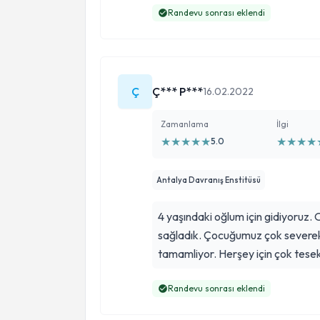
Randevu sonrası eklendi
Ç
Ç*** P***
16.02.2022
Zamanlama
İlgi
★
★
★
★
★
★
★
★
★
5.0
Antalya Davranış Enstitüsü
4 yaşındaki oğlum için gidiyoruz. O
sağladık. Çocuğumuz çok severek
tamamliyor. Herşey için çok tese
Randevu sonrası eklendi