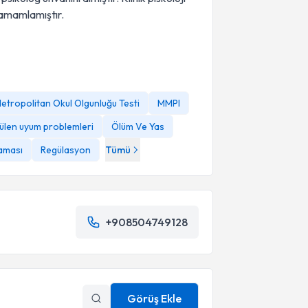
tamamlamıştır.
etropolitan Okul Olgunluğu Testi
MMPI
ülen uyum problemleri
Ölüm Ve Yas
aması
Regülasyon
Tümü
+908504749128
Görüş Ekle