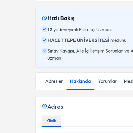
Hızlı Bakış
12
yıl deneyimli Psikoloji Uzmanı
HACETTEPE ÜNİVERSİTESİ
mezunu
Sınav Kaygısı, Aile İçi İletişim Sorunları v
uzman
Adresler
Hakkında
Yorumlar
Mesl
Adres
Klinik