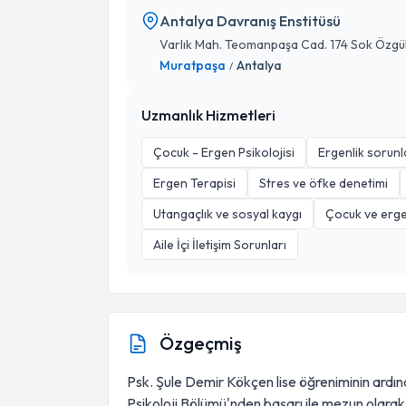
Antalya Davranış Enstitüsü
Varlık Mah. Teomanpaşa Cad. 174 Sok Özgül 
Muratpaşa
Antalya
/
Uzmanlık Hizmetleri
Çocuk - Ergen Psikolojisi
Ergenlik sorunl
Ergen Terapisi
Stres ve öfke denetimi
Utangaçlık ve sosyal kaygı
Çocuk ve erge
Aile İçi İletişim Sorunları
Özgeçmiş
Psk. Şule Demir Kökçen lise öğreniminin ardı
Psikoloji Bölümü'nden başarı ile mezun olarak p