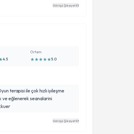
Görüşü Şikayet Et
Ortam
★
★
★
★
★
★
4.5
5.0
yun terapisi ile çok hızlı iyileşme
 ve eğlenerek seanalarini
kkuer
Görüşü Şikayet Et