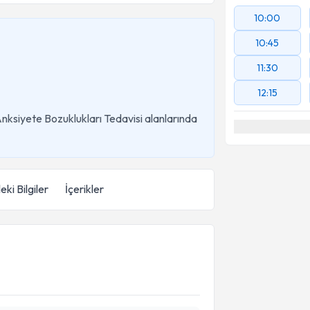
10:00
10:45
11:30
12:15
e Anksiyete Bozuklukları Tedavisi alanlarında
eki Bilgiler
İçerikler