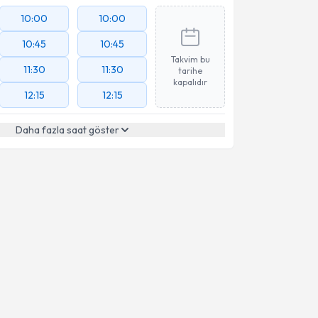
10:00
10:00
10:45
10:45
Takvim bu
11:30
11:30
tarihe
kapalıdır
12:15
12:15
Daha fazla saat göster