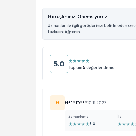
Görüşlerinizi Önemsiyoruz
Uzmanlar ile ilgili görüşlerinizi belirtmeden ön
fazlasını öğrenin.
★
★
★
★
★
5.0
Toplam
5
değerlendirme
H
H*** D***
10.11.2023
Zamanlama
İlgi
★
★
★
★
★
★
★
★
★
5.0