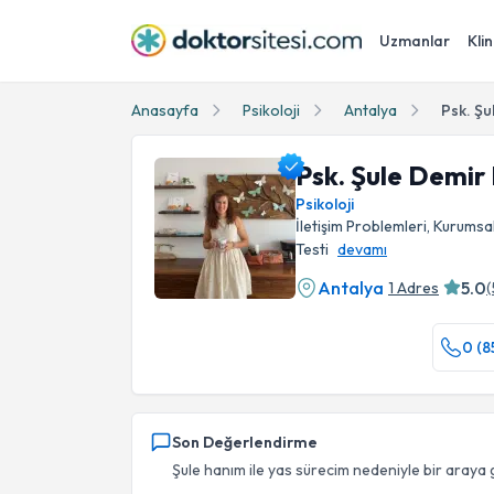
Uzmanlar
Klin
Anasayfa
Psikoloji
Antalya
Psk. Şu
Psk. Şule Demir
Psikoloji
İletişim Problemleri, Kurumsa
Testi
devamı
Antalya
5.0
1 Adres
(
Psk. Şule Demir Kökçen Profil Fotoğrafı
0 (8
Son Değerlendirme
Şule hanım ile yas sürecim nedeniyle bir araya g