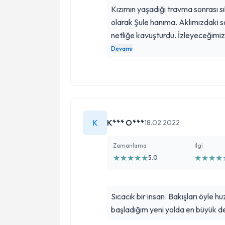
ediyorum. Terapi sürecim, hayatım boyunca kendime verdiğim en
Kızımın yaşadığı travma sonrası sık
değerli hediyedir. Şule
olarak Şule hanıma. Aklımızdaki soru işaretlerini
netliğe kavuşturdu. İzleyeceğimi
ilerledi her şey. Sıcaklığı ve alan
Devamı
bize çok iyi geldi. Bırakın yabancıy
ablasına koşarak geldi. Sorunlara
etkiler gördük. Kızımızı Şule Ha
İyi ki tanıdık kendisini. Herkese t
K
K*** O***
18.02.2022
Zamanlama
İlgi
★
★
★
★
★
★
★
★
★
5.0
Sıcacık bir insan. Bakışları öyle 
başladığım yeni yolda en büyük d