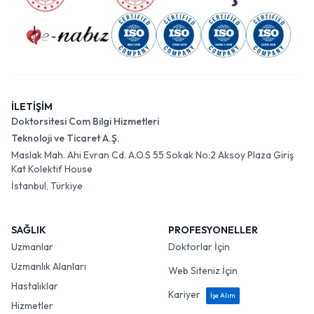
İLETİŞİM
Doktorsitesi Com Bilgi Hizmetleri
Teknoloji ve Ticaret A.Ş.
Maslak Mah. Ahi Evran Cd. A.O.S 55 Sokak No:2 Aksoy Plaza Giriş
Kat Kolektif House
İstanbul, Türkiye
SAĞLIK
PROFESYONELLER
Uzmanlar
Doktorlar İçin
Uzmanlık Alanları
Web Siteniz İçin
Hastalıklar
Kariyer
İşe Alım
Hizmetler