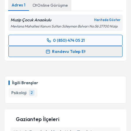
Adres
1
Online Görüşme
Muzip Çocuk Anaokulu
Haritada Göster
Mevlana Mahallesi Kanuni Sultan Süleyman Bulvarı No:56 27700 Nizip
0 (850) 474 05 21
Randevu Takvimi Talebi
Randevu Talep Et
Psk. Aybüke Kalkan
için randevu takvimi talebi
oluşturun. Size bu uzmandan randevu almanız için bir
takvim hazırlandığında e-posta ile bilgilendireceğiz.
İlgili Branşlar
E-posta Adresiniz
Psikoloji
2
Kişisel verilerimin işlenmesine ilişkin
Aydınlatma
Gaziantep İlçeleri
Metni
'ni okudum ve kişisel verilerimin belirtilen
kapsamda işlenmesini kabul ediyorum.