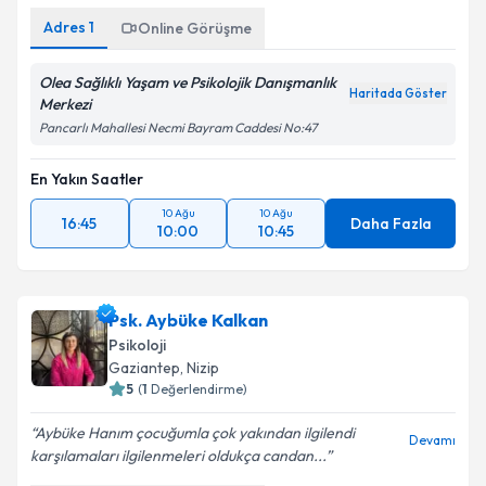
Adres
1
Online Görüşme
Olea Sağlıklı Yaşam ve Psikolojik Danışmanlık
Haritada Göster
Merkezi
Pancarlı Mahallesi Necmi Bayram Caddesi No:47
En Yakın Saatler
10 Ağu
10 Ağu
16:45
Daha Fazla
10:00
10:45
Psk. Aybüke Kalkan
Psikoloji
Gaziantep
, Nizip
5
(
1
Değerlendirme)
Aybüke Hanım çocuğumla çok yakından ilgilendi
Devamı
karşılamaları ilgilenmeleri oldukça candan...