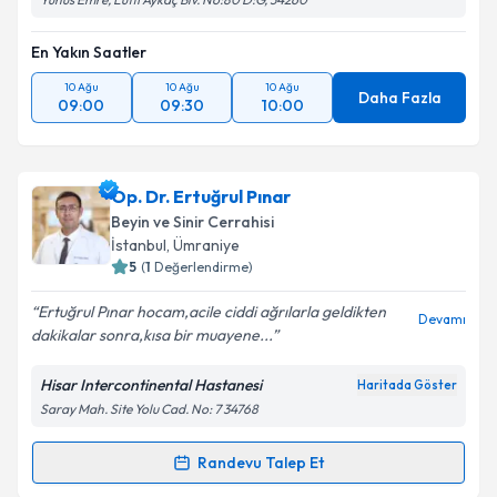
En Yakın Saatler
Takvim Talebini Gönder
10 Ağu
10 Ağu
10 Ağu
Daha Fazla
09:00
09:30
10:00
Op. Dr. Ertuğrul Pınar
Beyin ve Sinir Cerrahisi
İstanbul
, Ümraniye
5
(
1
Değerlendirme)
Ertuğrul Pınar hocam,acile ciddi ağrılarla geldikten
Devamı
dakikalar sonra,kısa bir muayene...
Hisar Intercontinental Hastanesi
Haritada Göster
Saray Mah. Site Yolu Cad. No: 7 34768
Randevu Talep Et
Randevu Takvimi Talebi