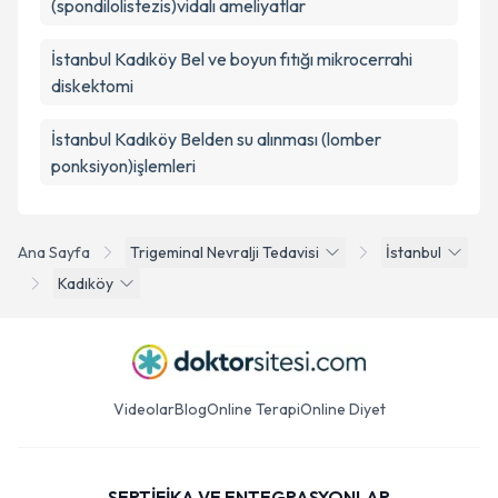
(spondilolistezis)vidalı ameliyatlar
İstanbul Kadıköy Bel ve boyun fıtığı mikrocerrahi
diskektomi
İstanbul Kadıköy Belden su alınması (lomber
ponksiyon)işlemleri
Ana Sayfa
Trigeminal Nevralji Tedavisi
İstanbul
Kadıköy
Videolar
Blog
Online Terapi
Online Diyet
SERTİFİKA VE ENTEGRASYONLAR