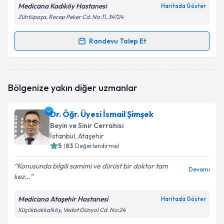
Medicana Kadıköy Hastanesi
Haritada Göster
Zühtüpaşa, Recep Peker Cd. No:11, 34724
Randevu Talep Et
Randevu Takvimi Talebi
Op. Dr. Hakan Şimşek
için randevu takvimi talebi
Bölgenize yakın diğer uzmanlar
oluşturun. Size bu uzmandan randevu almanız için bir
takvim hazırlandığında e-posta ile bilgilendireceğiz.
Dr. Öğr. Üyesi İsmail Şimşek
E-posta Adresiniz
Beyin ve Sinir Cerrahisi
İstanbul
, Ataşehir
5
(
83
Değerlendirme)
Konusunda bilgili samimi ve dürüst bir doktor tam
Kişisel verilerimin işlenmesine ilişkin
Aydınlatma
Devamı
kez...
Metni
'ni okudum ve kişisel verilerimin belirtilen
kapsamda işlenmesini kabul ediyorum.
Medicana Ataşehir Hastanesi
Haritada Göster
Küçükbakkalköy, Vedat Günyol Cd. No:24
Takvim Talebini Gönder