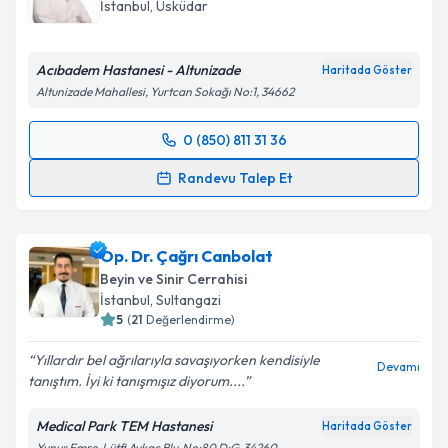
İstanbul
, Üsküdar
Acıbadem Hastanesi - Altunizade
Haritada Göster
Altunizade Mahallesi, Yurtcan Sokağı No:1, 34662
0 (850) 811 31 36
Randevu Takvimi Talebi
Randevu Talep Et
Prof. Dr. Koray Özduman
için randevu takvimi talebi
oluşturun. Size bu uzmandan randevu almanız için bir
Op. Dr. Çağrı Canbolat
takvim hazırlandığında e-posta ile bilgilendireceğiz.
Beyin ve Sinir Cerrahisi
E-posta Adresiniz
İstanbul
, Sultangazi
5
(
21
Değerlendirme)
Yıllardır bel ağrılarıyla savaşıyorken kendisiyle
Devamı
tanıştım. İyi ki tanışmışız diyorum....
Kişisel verilerimin işlenmesine ilişkin
Aydınlatma
Metni
'ni okudum ve kişisel verilerimin belirtilen
Medical Park TEM Hastanesi
Haritada Göster
kapsamda işlenmesini kabul ediyorum.
Yunus Emre, Lütfi Aykaç Blv. No:80 D:G, 34260