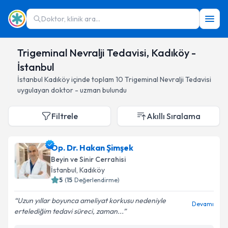
Doktor, klinik ara...
Trigeminal Nevralji Tedavisi, Kadıköy -
İstanbul
İstanbul
Kadıköy
içinde toplam
10
Trigeminal Nevralji Tedavisi
uygulayan doktor - uzman bulundu
Filtrele
Akıllı Sıralama
Op. Dr. Hakan Şimşek
Beyin ve Sinir Cerrahisi
İstanbul
, Kadıköy
5
(
15
Değerlendirme)
Uzun yıllar boyunca ameliyat korkusu nedeniyle
Devamı
ertelediğim tedavi süreci, zaman...