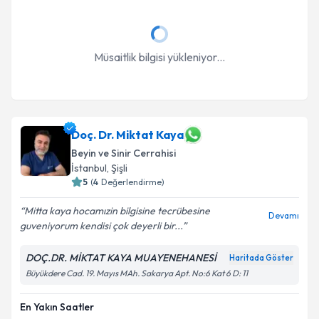
Müsaitlik bilgisi yükleniyor...
Doç. Dr. Miktat Kaya
Beyin ve Sinir Cerrahisi
İstanbul
, Şişli
5
(
4
Değerlendirme)
Mitta kaya hocamızin bilgisine tecrübesine
Devamı
guveniyorum kendisi çok deyerli bir...
DOÇ.DR. MİKTAT KAYA MUAYENEHANESİ
Haritada Göster
Büyükdere Cad. 19. Mayıs MAh. Sakarya Apt. No:6 Kat 6 D: 11
En Yakın Saatler