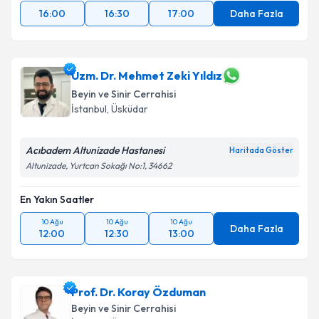
16:00
16:30
17:00
Daha Fazla
Uzm. Dr. Mehmet Zeki Yıldız
Beyin ve Sinir Cerrahisi
İstanbul
, Üsküdar
Acıbadem Altunizade Hastanesi
Haritada Göster
Altunizade, Yurtcan Sokağı No:1, 34662
En Yakın Saatler
10 Ağu
10 Ağu
10 Ağu
Daha Fazla
12:00
12:30
13:00
Prof. Dr. Koray Özduman
Beyin ve Sinir Cerrahisi