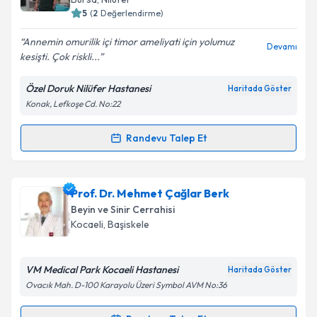
5
(
2
Değerlendirme)
Annemin omurilik içi timor ameliyati için yolumuz
Devamı
kesişti. Çok riskli...
Kişisel verilerimin işlenmesine ilişkin
Aydınlatma
Metni
'ni okudum ve kişisel verilerimin belirtilen
Özel Doruk Nilüfer Hastanesi
Haritada Göster
kapsamda işlenmesini kabul ediyorum.
Konak, Lefkoşe Cd. No:22
Takvim Talebini Gönder
Randevu Talep Et
Randevu Takvimi Talebi
Prof. Dr. Fatih Aydemir
için randevu takvimi talebi
Prof. Dr. Mehmet Çağlar Berk
oluşturun. Size bu uzmandan randevu almanız için bir
Beyin ve Sinir Cerrahisi
takvim hazırlandığında e-posta ile bilgilendireceğiz.
Kocaeli
, Başiskele
E-posta Adresiniz
VM Medical Park Kocaeli Hastanesi
Haritada Göster
Ovacık Mah. D-100 Karayolu Üzeri Symbol AVM No:36