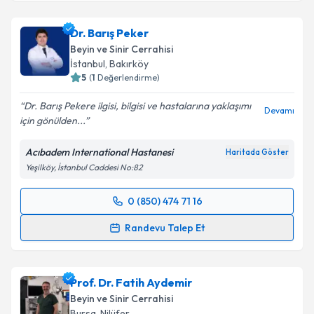
Op. Dr. Ertuğrul Pınar
için randevu takvimi talebi
Dr. Barış Peker
oluşturun. Size bu uzmandan randevu almanız için bir
Beyin ve Sinir Cerrahisi
takvim hazırlandığında e-posta ile bilgilendireceğiz.
İstanbul
, Bakırköy
5
(
1
Değerlendirme)
E-posta Adresiniz
Dr. Barış Pekere ilgisi, bilgisi ve hastalarına yaklaşımı
Devamı
için gönülden...
Acıbadem International Hastanesi
Haritada Göster
Kişisel verilerimin işlenmesine ilişkin
Aydınlatma
Yeşilköy, İstanbul Caddesi No:82
Metni
'ni okudum ve kişisel verilerimin belirtilen
kapsamda işlenmesini kabul ediyorum.
0 (850) 474 71 16
Randevu Takvimi Talebi
Takvim Talebini Gönder
Randevu Talep Et
Dr. Barış Peker
için randevu takvimi talebi oluşturun.
Size bu uzmandan randevu almanız için bir takvim
Prof. Dr. Fatih Aydemir
hazırlandığında e-posta ile bilgilendireceğiz.
Beyin ve Sinir Cerrahisi
E-posta Adresiniz
Bursa
, Nilüfer