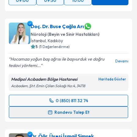
09:00
09:30
10:00
Doç. Dr. Buse Çağla Arı
Nöroloji (Beyin ve Sinir Hastalıkları)
İstanbul
,
Kadıköy
5
(
1
Değerlendirme)
Hocamıza yoğun baş ağrısı ile başvurduk ve doğru
Devamı
tedavi yöntemi...
Medipol Acıbadem Bölge Hastanesi
Haritada Göster
Acıbadem, Şht. Emin Çölen Sokağı No:4, 34718
0 (850) 811 32 74
Randevu Takvimi Talebi
Randevu Talep Et
Doç. Dr. Buse Çağla Arı
için randevu takvimi talebi
oluşturun. Size bu uzmandan randevu almanız için bir
Dr. Öğr. Üyesi İsmail Şimşek
takvim hazırlandığında e-posta ile bilgilendireceğiz.