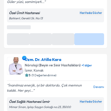
Güler yüzü, samimiyeti...
Özel Ümit Hastanesi
Haritada Göster
Batıkent, Gerekli Sk. No:13
Uzm. Dr. Atilla Kara
Nöroloji (Beyin ve Sinir Hastalıkları)
+
1
diğer
İzmir
,
Konak
5
(
1
Değerlendirme)
İnanılmaz enerjik, iyi bir doktordu. Çok memnun
Devamı
kaldık. Her şeyi...
Özel Sağlık Hastanesi İzmir
Haritada Göster
Mimar Sinan, Işılay Saygın Sokağı no:23, 35000