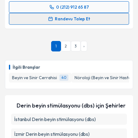
0 (212) 912 65 87
Randevu Takvimi Talebi
Randevu Talep Et
Prof. Dr. Yıldız Değirmenci
için randevu takvimi
talebi oluşturun. Size bu uzmandan randevu almanız
için bir takvim hazırlandığında e-posta ile
1
2
3
›
bilgilendireceğiz.
E-posta Adresiniz
İlgili Branşlar
Beyin ve Sinir Cerrahisi
Nöroloji (Beyin ve Sinir Hastalıkla
40
Kişisel verilerimin işlenmesine ilişkin
Aydınlatma
Metni
'ni okudum ve kişisel verilerimin belirtilen
kapsamda işlenmesini kabul ediyorum.
Derin beyin stimülasyonu (dbs)
için Şehirler
İstanbul
Derin beyin stimülasyonu (dbs)
Takvim Talebini Gönder
İzmir
Derin beyin stimülasyonu (dbs)