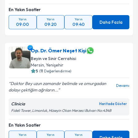
En Yakın Saatler
Yarın
Yarın
Yarın
Daha Fazla
09:00
09:20
09:40
Op. Dr. Ömer Neşet Kişi
Beyin ve Sinir Cerrahisi
Mersin
,
Yenişehir
5
(
11
Değerlendirme)
Doktor Bey uzun zamandır belimde ve omurgadan
Devamı
dolayı çektiğim ağrıların...
Clinicia
Haritada Göster
Fideli Tower, Limonluk, Hüseyin Okan Merzeci Bulvarı No:434B
En Yakın Saatler
Yarın
Yarın
Yarın
Daha Fazla