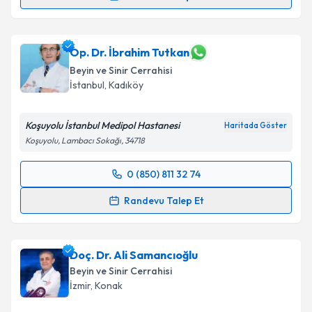
Uzm. Dr. İnci Emekli
için randevu takvimi talebi
oluşturun. Size bu uzmandan randevu almanız için bir
takvim hazırlandığında e-posta ile bilgilendireceğiz.
Op. Dr. İbrahim Tutkan
Beyin ve Sinir Cerrahisi
E-posta Adresiniz
İstanbul
,
Kadıköy
Koşuyolu İstanbul Medipol Hastanesi
Haritada Göster
Koşuyolu, Lambacı Sokağı, 34718
Kişisel verilerimin işlenmesine ilişkin
Aydınlatma
Metni
'ni okudum ve kişisel verilerimin belirtilen
0 (850) 811 32 74
kapsamda işlenmesini kabul ediyorum.
Randevu Takvimi Talebi
Randevu Talep Et
Takvim Talebini Gönder
Op. Dr. İbrahim Tutkan
için randevu takvimi talebi
oluşturun. Size bu uzmandan randevu almanız için bir
Doç. Dr. Ali Samancıoğlu
takvim hazırlandığında e-posta ile bilgilendireceğiz.
Beyin ve Sinir Cerrahisi
E-posta Adresiniz
İzmir
,
Konak