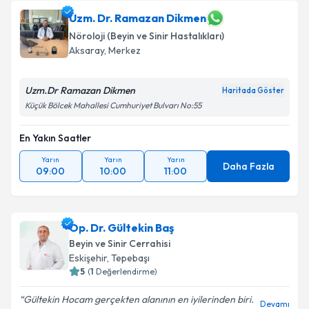
Uzm. Dr. Ramazan Dikmen
Nöroloji (Beyin ve Sinir Hastalıkları)
Aksaray
,
Merkez
Uzm.Dr Ramazan Dikmen
Haritada Göster
Küçük Bölcek Mahallesi Cumhuriyet Bulvarı No:55
En Yakın Saatler
Yarın
Yarın
Yarın
Daha Fazla
09:00
10:00
11:00
Op. Dr. Gültekin Baş
Beyin ve Sinir Cerrahisi
Eskişehir
,
Tepebaşı
5
(
1
Değerlendirme)
Gültekin Hocam gerçekten alanının en iyilerinden biri.
Devamı