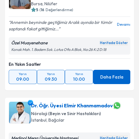
E-posta Adresiniz
Bursa
,
Nilüfer
5
(
16
Değerlendirme)
Annemin beyninde geçtiğimiz Aralık ayında bir tümör
Devamı
saptandı fakat gittiğimiz...
Kişisel verilerimin işlenmesine ilişkin
Aydınlatma
Metni
'ni okudum ve kişisel verilerimin belirtilen
Özel Muayenehane
Haritada Göster
kapsamda işlenmesini kabul ediyorum.
Konak Mah. 1. Badem Sok. Lotus Ofis A Blok, No:26 K:2 D:18
En Yakın Saatler
Takvim Talebini Gönder
Yarın
Yarın
Yarın
Daha Fazla
09:00
09:30
10:00
Dr. Öğr. Üyesi Elmir Khanmamadov
Nöroloji (Beyin ve Sinir Hastalıkları)
İstanbul
,
Bağcılar
Medipol Mega Üniversite Hastanesi
Haritada Göster