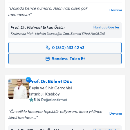
Dalında bence numara, Allah razı olsun çok
Devamı
memnunum
Prof. Dr. Mehmet Erkan Üstün
Haritada Göster
Kızılırmak Mah. Muhsin Yazıcıoğlu Cad. Samed Sitesi No:15 D:8
0 (850) 433 42 43
Randevu Takvimi Talebi
Randevu Talep Et
Prof. Dr. Mehmet Erkan Üstün
için randevu takvimi
talebi oluşturun. Size bu uzmandan randevu almanız
Prof. Dr. Bülent Düz
için bir takvim hazırlandığında e-posta ile
bilgilendireceğiz.
Beyin ve Sinir Cerrahisi
İstanbul
,
Kadıköy
E-posta Adresiniz
5
(
4
Değerlendirme)
Öncelikle hocama teşekkür ediyorum. koca yıl önce
Devamı
isimli hastane...
Kişisel verilerimin işlenmesine ilişkin
Aydınlatma