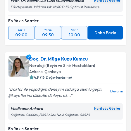
Prof. Dr. Bülent Düz Özel Muayenehanesi
Haritada Göster
Metni
'ni okudum ve kişisel verilerimin belirtilen
Fikirtepe mah. Yıldırım sok. No10 D:35 Optimist Residence
kapsamda işlenmesini kabul ediyorum.
En Yakın Saatler
Takvim Talebini Gönder
Yarın
Yarın
Yarın
Daha Fazla
09:00
09:30
10:00
Doç. Dr. Müge Kuzu Kumcu
Nöroloji (Beyin ve Sinir Hastalıkları)
Ankara
,
Çankaya
4.9
(
16
Değerlendirme)
Doktor ile yaşadığım deneyim oldukça olumlu geçti.
Devamı
Şikayetlerimi dikkatle dinleyerek...
Medicana Ankara
Haritada Göster
Söğütözü Caddesi,2165 Sokak No:6 Söğütözü 06520
En Yakın Saatler