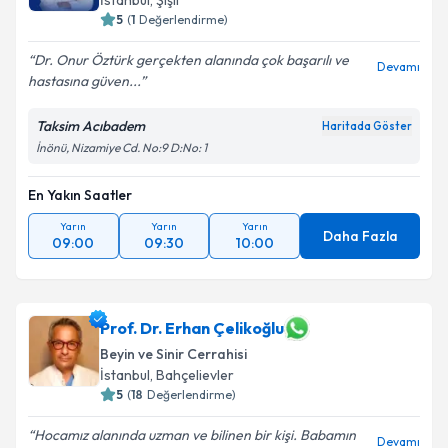
İstanbul
,
Şişli
5
(
1
Değerlendirme)
Dr. Onur Öztürk gerçekten alanında çok başarılı ve
Devamı
hastasına güven...
Taksim Acıbadem
Haritada Göster
İnönü, Nizamiye Cd. No:9 D:No: 1
En Yakın Saatler
Yarın
Yarın
Yarın
Daha Fazla
09:00
09:30
10:00
Prof. Dr. Erhan Çelikoğlu
Beyin ve Sinir Cerrahisi
İstanbul
,
Bahçelievler
5
(
18
Değerlendirme)
Hocamız alanında uzman ve bilinen bir kişi. Babamın
Devamı