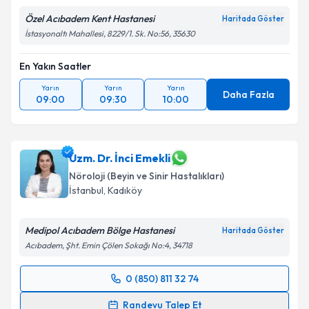
Özel Acıbadem Kent Hastanesi
Haritada Göster
İstasyonaltı Mahallesi, 8229/1. Sk. No:56, 35630
En Yakın Saatler
Yarın
Yarın
Yarın
Daha Fazla
09:00
09:30
10:00
Uzm. Dr. İnci Emekli
Nöroloji (Beyin ve Sinir Hastalıkları)
İstanbul
,
Kadıköy
Medipol Acıbadem Bölge Hastanesi
Haritada Göster
Acıbadem, Şht. Emin Çölen Sokağı No:4, 34718
0 (850) 811 32 74
Randevu Takvimi Talebi
Randevu Talep Et