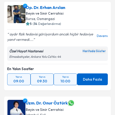
talebi oluşturun. Size bu uzmandan randevu almanız
Op. Dr. Erhan Arslan
için bir takvim hazırlandığında e-posta ile
bilgilendireceğiz.
Beyin ve Sinir Cerrahisi
Bursa
,
Osmangazi
E-posta Adresiniz
5
(
34
Değerlendirme)
aydır fizik tedavisi görüyordum ancak hiçbir tedaviye
Devamı
yanıt vermedi....
Kişisel verilerimin işlenmesine ilişkin
Aydınlatma
Özel Hayat Hastanesi
Haritada Göster
Metni
'ni okudum ve kişisel verilerimin belirtilen
Elmasbahçeler, Ankara Yolu Cd No: 44
kapsamda işlenmesini kabul ediyorum.
En Yakın Saatler
Takvim Talebini Gönder
Yarın
Yarın
Yarın
Daha Fazla
09:00
09:30
10:00
Uzm. Dr. Onur Öztürk
Beyin ve Sinir Cerrahisi