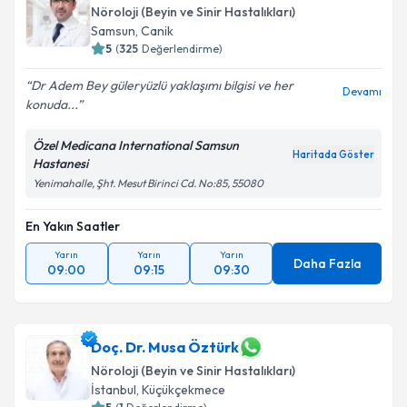
Nöroloji (Beyin ve Sinir Hastalıkları)
Samsun
,
Canik
5
(
325
Değerlendirme)
Dr Adem Bey güleryüzlü yaklaşımı bilgisi ve her
Devamı
konuda...
Özel Medicana International Samsun
Haritada Göster
Hastanesi
Yenimahalle, Şht. Mesut Birinci Cd. No:85, 55080
En Yakın Saatler
Yarın
Yarın
Yarın
Daha Fazla
09:00
09:15
09:30
Doç. Dr. Musa Öztürk
Nöroloji (Beyin ve Sinir Hastalıkları)
İstanbul
,
Küçükçekmece