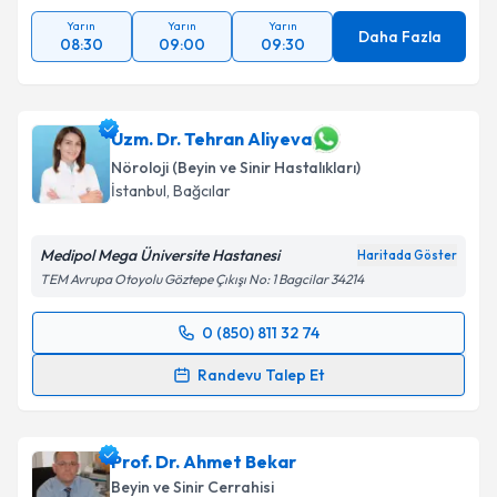
Yarın
Yarın
Yarın
Daha Fazla
08:30
09:00
09:30
Uzm. Dr. Tehran Aliyeva
Nöroloji (Beyin ve Sinir Hastalıkları)
İstanbul
,
Bağcılar
Medipol Mega Üniversite Hastanesi
Haritada Göster
TEM Avrupa Otoyolu Göztepe Çıkışı No: 1 Bagcilar 34214
0 (850) 811 32 74
Randevu Takvimi Talebi
Randevu Talep Et
Uzm. Dr. Tehran Aliyeva
için randevu takvimi talebi
oluşturun. Size bu uzmandan randevu almanız için bir
Prof. Dr. Ahmet Bekar
takvim hazırlandığında e-posta ile bilgilendireceğiz.
Beyin ve Sinir Cerrahisi