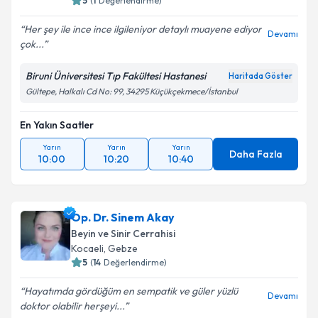
5
(
1
Değerlendirme)
Her şey ile ince ince ilgileniyor detaylı muayene ediyor
Devamı
çok...
Biruni Üniversitesi Tıp Fakültesi Hastanesi
Haritada Göster
Gültepe, Halkalı Cd No: 99, 34295 Küçükçekmece/İstanbul
En Yakın Saatler
Yarın
Yarın
Yarın
Daha Fazla
10:00
10:20
10:40
Op. Dr. Sinem Akay
Beyin ve Sinir Cerrahisi
Kocaeli
,
Gebze
5
(
14
Değerlendirme)
Hayatımda gördüğüm en sempatik ve güler yüzlü
Devamı
doktor olabilir herşeyi...