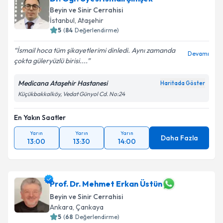
Beyin ve Sinir Cerrahisi
E-posta Adresiniz
İstanbul
,
Ataşehir
5
(
84
Değerlendirme)
İsmail hoca tüm şikayetlerimi dinledi. Aynı zamanda
Devamı
çokta güleryüzlü birisi....
Kişisel verilerimin işlenmesine ilişkin
Aydınlatma
Metni
'ni okudum ve kişisel verilerimin belirtilen
Medicana Ataşehir Hastanesi
Haritada Göster
kapsamda işlenmesini kabul ediyorum.
Küçükbakkalköy, Vedat Günyol Cd. No:24
En Yakın Saatler
Takvim Talebini Gönder
Yarın
Yarın
Yarın
Daha Fazla
13:00
13:30
14:00
Prof. Dr. Mehmet Erkan Üstün
Beyin ve Sinir Cerrahisi
Ankara
,
Çankaya
5
(
68
Değerlendirme)