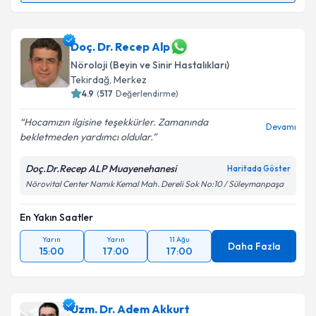
Prof. Dr. Figen Eşmeli
için randevu takvimi talebi
oluşturun. Size bu uzmandan randevu almanız için bir
takvim hazırlandığında e-posta ile bilgilendireceğiz.
Doç. Dr. Recep Alp
Nöroloji (Beyin ve Sinir Hastalıkları)
E-posta Adresiniz
Tekirdağ
,
Merkez
4.9
(
517
Değerlendirme)
Hocamızın ilgisine teşekkürler. Zamanında
Devamı
bekletmeden yardımcı oldular.
Kişisel verilerimin işlenmesine ilişkin
Aydınlatma
Metni
'ni okudum ve kişisel verilerimin belirtilen
Doç.Dr.Recep ALP Muayenehanesi
Haritada Göster
kapsamda işlenmesini kabul ediyorum.
Nörovital Center Namık Kemal Mah. Dereli Sok No:10 / Süleymanpaşa
Takvim Talebini Gönder
En Yakın Saatler
Yarın
Yarın
11 Ağu
Daha Fazla
15:00
17:00
17:00
Uzm. Dr. Adem Akkurt