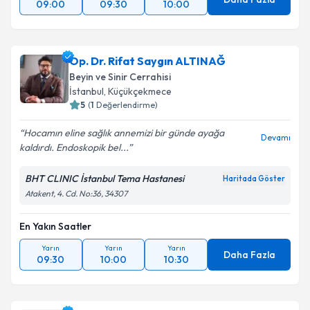
09:00
09:30
10:00
Op. Dr. Rifat Saygın ALTINAĞ
Beyin ve Sinir Cerrahisi
İstanbul
,
Küçükçekmece
5
(
1
Değerlendirme)
Hocamın eline sağlık annemizi bir günde ayağa
Devamı
kaldırdı. Endoskopik bel...
BHT CLINIC İstanbul Tema Hastanesi
Haritada Göster
Atakent, 4. Cd. No:36, 34307
En Yakın Saatler
Yarın
Yarın
Yarın
Daha Fazla
09:30
10:00
10:30