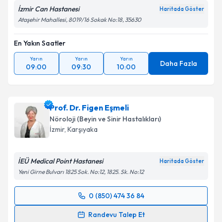
İzmir Can Hastanesi
Haritada Göster
Ataşehir Mahallesi, 8019/16 Sokak No:18, 35630
En Yakın Saatler
Yarın
Yarın
Yarın
Daha Fazla
09:00
09:30
10:00
Prof. Dr. Figen Eşmeli
Nöroloji (Beyin ve Sinir Hastalıkları)
İzmir
,
Karşıyaka
İEÜ Medical Point Hastanesi
Haritada Göster
Yeni Girne Bulvarı 1825 Sok. No:12, 1825. Sk. No:12
0 (850) 474 36 84
Randevu Takvimi Talebi
Randevu Talep Et