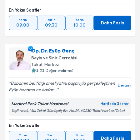
En Yakın Saatler
Yarın
Yarın
Yarın
Daha Fazla
09:00
09:30
10:00
Op. Dr. Eyüp Genç
Beyin ve Sinir Cerrahisi
Tokat
,
Merkez
5
(
12
Değerlendirme)
Babamın bel fıtığı ameliyatını başarıyla gerçekleştiren
Devamı
Eyüp hocama ne kadar...
Medical Park Tokat Hastanesi
Haritada Göster
Yeşilırmak, Vali Zekai Gümüşdiş Blv. No:29, 60230 Tokat Merkez/Tokat
En Yakın Saatler
Yarın
Yarın
Yarın
Daha Fazla