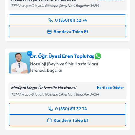
TEM Avrupa Otoyolu Göztepe Çıkışı No: 1 Bagcilar 34214
0 (850) 811 32 74
Randevu Takvimi Talebi
Randevu Talep Et
Dr. Öğr. Üyesi Elmir Khanmamadov
için randevu
takvimi talebi oluşturun. Size bu uzmandan randevu
almanız için bir takvim hazırlandığında e-posta ile
Dr. Öğr. Üyesi Eren Toplutaş
bilgilendireceğiz.
Nöroloji (Beyin ve Sinir Hastalıkları)
İstanbul
,
Bağcılar
E-posta Adresiniz
Medipol Mega Üniversite Hastanesi
Haritada Göster
TEM Avrupa Otoyolu Göztepe Çıkışı No: 1 Bagcilar 34214
Kişisel verilerimin işlenmesine ilişkin
Aydınlatma
0 (850) 811 32 74
Metni
'ni okudum ve kişisel verilerimin belirtilen
Randevu Takvimi Talebi
kapsamda işlenmesini kabul ediyorum.
Randevu Talep Et
Dr. Öğr. Üyesi Eren Toplutaş
için randevu takvimi
Takvim Talebini Gönder