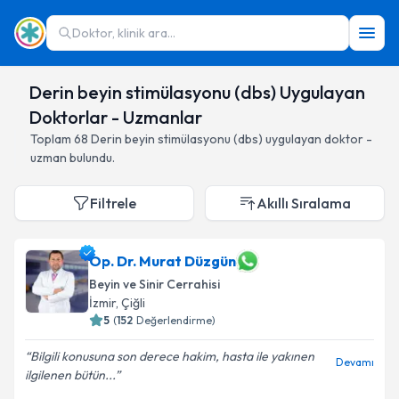
Doktor, klinik ara...
Derin beyin stimülasyonu (dbs) Uygulayan
Doktorlar - Uzmanlar
Toplam
68
Derin beyin stimülasyonu (dbs)
uygulayan doktor -
uzman bulundu.
Filtrele
Akıllı Sıralama
Op. Dr. Murat Düzgün
Beyin ve Sinir Cerrahisi
İzmir
,
Çiğli
5
(
152
Değerlendirme)
Bilgili konusuna son derece hakim, hasta ile yakınen
Devamı
ilgilenen bütün...