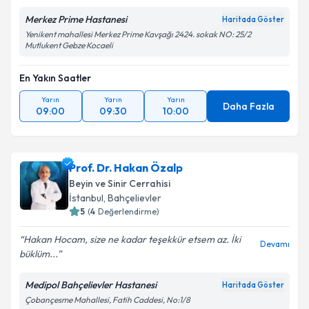
Merkez Prime Hastanesi
Haritada Göster
Yenikent mahallesi Merkez Prime Kavşağı 2424. sokak NO: 25/2
Mutlukent Gebze Kocaeli
En Yakın Saatler
Yarın
Yarın
Yarın
Daha Fazla
09:00
09:30
10:00
Prof. Dr. Hakan Özalp
Beyin ve Sinir Cerrahisi
İstanbul
,
Bahçelievler
5
(
4
Değerlendirme)
Hakan Hocam, size ne kadar teşekkür etsem az. İki
Devamı
büklüm...
Medipol Bahçelievler Hastanesi
Haritada Göster
Çobançesme Mahallesi, Fatih Caddesi, No:1/8