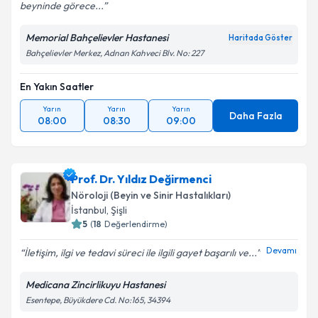
beyninde görece...
Memorial Bahçelievler Hastanesi
Haritada Göster
Bahçelievler Merkez, Adnan Kahveci Blv. No: 227
En Yakın Saatler
Yarın
Yarın
Yarın
Daha Fazla
08:00
08:30
09:00
Prof. Dr. Yıldız Değirmenci
Nöroloji (Beyin ve Sinir Hastalıkları)
İstanbul
,
Şişli
5
(
18
Değerlendirme)
Devamı
İletişim, ilgi ve tedavi süreci ile ilgili gayet başarılı ve...
Medicana Zincirlikuyu Hastanesi
Esentepe, Büyükdere Cd. No:165, 34394