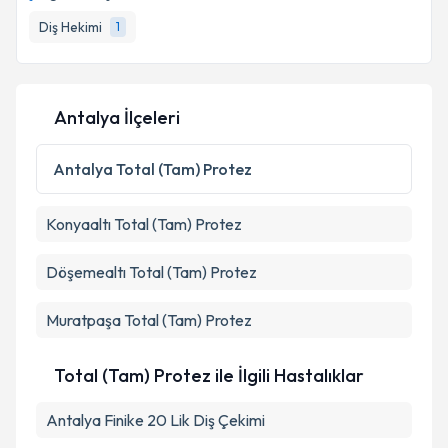
hazırlandığında e-posta ile bilgilendireceğiz.
Diş Hekimi
1
E-posta Adresiniz
Antalya İlçeleri
Kişisel verilerimin işlenmesine ilişkin
Aydınlatma
Metni
'ni okudum ve kişisel verilerimin belirtilen
Antalya
Total (Tam) Protez
kapsamda işlenmesini kabul ediyorum.
Konyaaltı
Total (Tam) Protez
Takvim Talebini Gönder
Döşemealtı
Total (Tam) Protez
Muratpaşa
Total (Tam) Protez
Total (Tam) Protez ile İlgili Hastalıklar
Antalya Finike 20 Lik Diş Çekimi