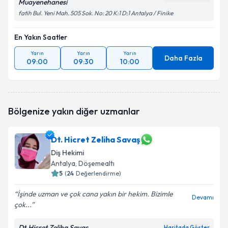
Muayenehanesi
fatih Bul. Yeni Mah. 505 Sok. No: 20 K:1 D:1 Antalya / Finike
En Yakın Saatler
Yarın
Yarın
Yarın
Daha Fazla
09:00
09:30
10:00
Bölgenize yakın diğer uzmanlar
Dt. Hicret Zeliha Savaş
Diş Hekimi
Antalya
, Döşemealtı
5
(
24
Değerlendirme)
İşinde uzman ve çok cana yakın bir hekim. Bizimle
Devamı
çok...
Dt.Hicret Zeliha Savaş
Haritada Göster