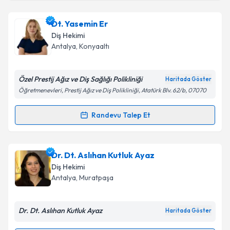
Dt. Yasemin Er
Diş Hekimi
Antalya
, Konyaaltı
Özel Prestij Ağız ve Diş Sağlığı Polikliniği
Haritada Göster
Öğretmenevleri, Prestij Ağız ve Diş Polikliniği, Atatürk Blv. 62/b, 07070
Randevu Talep Et
Randevu Takvimi Talebi
Dt. Yasemin Er
için randevu takvimi talebi oluşturun.
Dr. Dt. Aslıhan Kutluk Ayaz
Size bu uzmandan randevu almanız için bir takvim
Diş Hekimi
hazırlandığında e-posta ile bilgilendireceğiz.
Antalya
, Muratpaşa
E-posta Adresiniz
Dr. Dt. Aslıhan Kutluk Ayaz
Haritada Göster