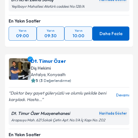
Yeşilbayır Mahallesi Atatürk caddesi No:128/A
En Yakın Saatler
Yarın
Yarın
Yarın
Daha Fazla
09:00
09:30
10:00
Dt. Timur Özer
Diş Hekimi
Antalya
, Konyaaltı
5
(
3
Değerlendirme)
Doktor bey gayet güleryüzlü ve olumlu şekilde beni
Devamı
karşıladı. Hasta...
Dt. Timur Özer Muayenehanesi
Haritada Göster
Arapsuyu Mah. 621 Sokak Çetin Apt. No:1/A İç Kapı No: Z02
En Yakın Saatler