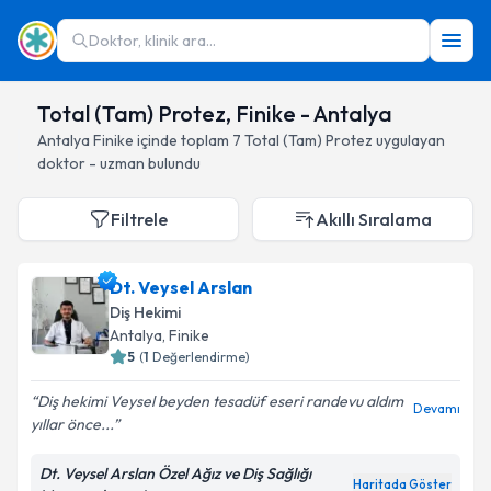
Doktor, klinik ara...
Total (Tam) Protez, Finike - Antalya
Antalya
Finike
içinde toplam
7
Total (Tam) Protez
uygulayan
doktor - uzman bulundu
Filtrele
Akıllı Sıralama
Dt. Veysel Arslan
Diş Hekimi
Antalya
, Finike
5
(
1
Değerlendirme)
Diş hekimi Veysel beyden tesadüf eseri randevu aldım
Devamı
yıllar önce...
Dt. Veysel Arslan Özel Ağız ve Diş Sağlığı
Haritada Göster