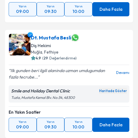
Yarın
Yarın
Yarın
Daha Fazla
09:00
09:30
10:00
Dt. Mustafa Besli
Diş Hekimi
Muğla
, Fethiye
4.9
(
29
Değerlendirme)
Ilk gunden beri ilgili alaninda uzman umdugumdan
Devamı
fazla tecrube...
Smile and Holiday Dental Clinic
Haritada Göster
Tuzla, Mustafa Kemal Blv. No:34, 48300
En Yakın Saatler
Yarın
Yarın
Yarın
Daha Fazla
09:00
09:30
10:00