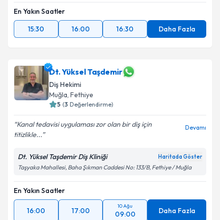
En Yakın Saatler
15:30
16:00
16:30
Daha Fazla
Dt. Yüksel Taşdemir
Diş Hekimi
Muğla
, Fethiye
5
(
3
Değerlendirme)
Kanal tedavisi uygulaması zor olan bir diş için
Devamı
titizlikle...
Dt. Yüksel Taşdemir Diş Kliniği
Haritada Göster
Taşyaka Mahallesi, Baha Şıkman Caddesi No: 133/B, Fethiye / Muğla
En Yakın Saatler
10 Ağu
16:00
17:00
Daha Fazla
09:00