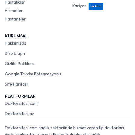
Hastalıklar
Kariyer
İşe Alım
Hizmetler
Hastaneler
KURUMSAL
Hakkımızda
Bize Ulaşın
Gizlilik Politikası
Google Takvim Entegrasyonu
Site Haritası
PLATFORMLAR
Doktorsitesi.com
Doktorsitesi.az
Doktorsitesi.com sağlık sektöründe hizmet veren tıp doktorları,
diş hekimleri, fizyoterapistler, psikologlar vb. sağlık