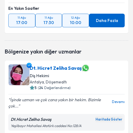
En Yakın Saatler
11 Ağu
11 Ağu
12 Ağu
Daha Fazla
17:00
17:30
10:00
Bölgenize yakın diğer uzmanlar
Dt. Hicret Zeliha Savaş
Diş Hekimi
Antalya
, Döşemealtı
5
(
24
Değerlendirme)
İşinde uzman ve çok cana yakın bir hekim. Bizimle
Devamı
çok...
Dt.Hicret Zeliha Savaş
Haritada Göster
Yeşilbayır Mahallesi Atatürk caddesi No:128/A