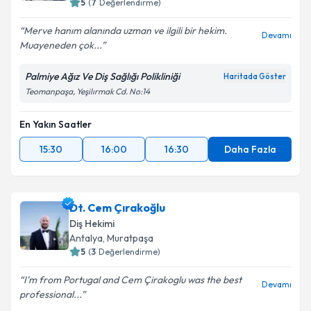
5
(
7
Değerlendirme)
Merve hanım alanında uzman ve ilgili bir hekim.
Devamı
Muayeneden çok...
Palmiye Ağız Ve Diş Sağlığı Polikliniği
Haritada Göster
Teomanpaşa, Yeşilırmak Cd. No:14
En Yakın Saatler
15:30
16:00
16:30
Daha Fazla
Dt. Cem Çırakoğlu
Diş Hekimi
Antalya
, Muratpaşa
5
(
3
Değerlendirme)
I'm from Portugal and Cem Çirakoglu was the best
Devamı
professional...