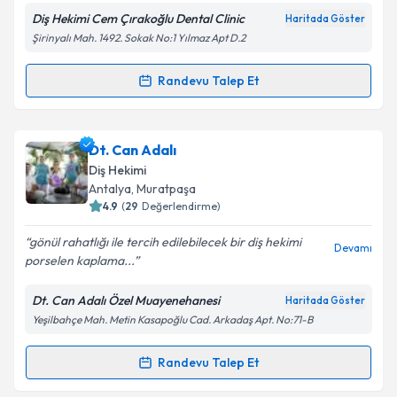
Diş Hekimi Cem Çırakoğlu Dental Clinic
Haritada Göster
Şirinyalı Mah. 1492. Sokak No:1 Yılmaz Apt D.2
Randevu Talep Et
Randevu Takvimi Talebi
Dt. Cem Çırakoğlu
için randevu takvimi talebi
Dt. Can Adalı
oluşturun. Size bu uzmandan randevu almanız için bir
Diş Hekimi
takvim hazırlandığında e-posta ile bilgilendireceğiz.
Antalya
, Muratpaşa
4.9
(
29
Değerlendirme)
E-posta Adresiniz
gönül rahatlığı ile tercih edilebilecek bir diş hekimi
Devamı
porselen kaplama...
Dt. Can Adalı Özel Muayenehanesi
Haritada Göster
Kişisel verilerimin işlenmesine ilişkin
Aydınlatma
Yeşilbahçe Mah. Metin Kasapoğlu Cad. Arkadaş Apt. No:71-B
Metni
'ni okudum ve kişisel verilerimin belirtilen
kapsamda işlenmesini kabul ediyorum.
Randevu Talep Et
Randevu Takvimi Talebi