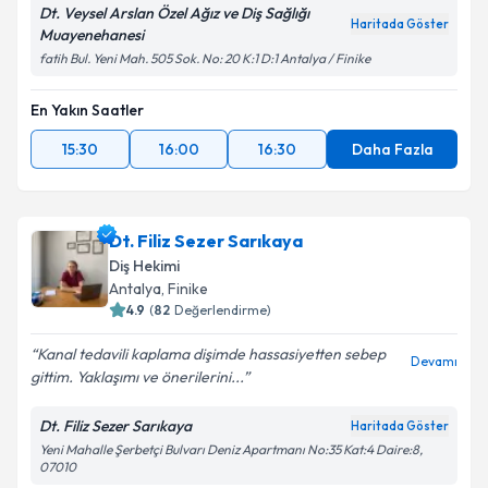
Dt. Veysel Arslan Özel Ağız ve Diş Sağlığı
Haritada Göster
Muayenehanesi
fatih Bul. Yeni Mah. 505 Sok. No: 20 K:1 D:1 Antalya / Finike
En Yakın Saatler
15:30
16:00
16:30
Daha Fazla
Dt. Filiz Sezer Sarıkaya
Diş Hekimi
Antalya
, Finike
4.9
(
82
Değerlendirme)
Kanal tedavili kaplama dişimde hassasiyetten sebep
Devamı
gittim. Yaklaşımı ve önerilerini...
Dt. Filiz Sezer Sarıkaya
Haritada Göster
Yeni Mahalle Şerbetçi Bulvarı Deniz Apartmanı No:35 Kat:4 Daire:8,
07010