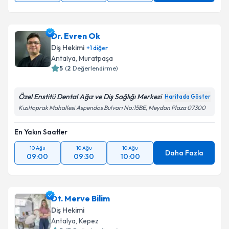
Dr. Evren Ok
Diş Hekimi
+
1
diğer
Antalya
, Muratpaşa
5
(
2
Değerlendirme)
Özel Enstitü Dental Ağız ve Diş Sağlığı Merkezi
Haritada Göster
Kızıltoprak Mahallesi Aspendos Bulvarı No:15BE, Meydan Plaza 07300
En Yakın Saatler
10 Ağu
10 Ağu
10 Ağu
Daha Fazla
09:00
09:30
10:00
Dt. Merve Bilim
Diş Hekimi
Antalya
, Kepez