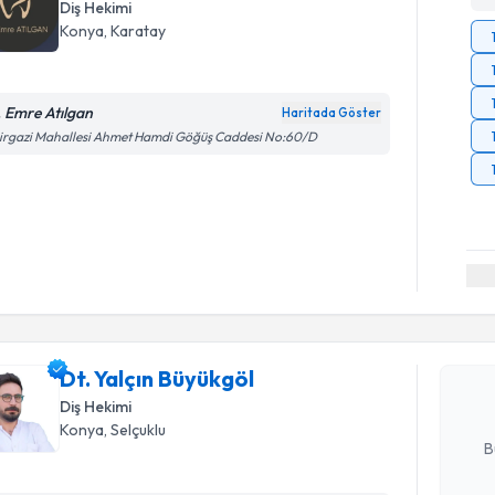
Diş Hekimi
Konya
, Karatay
. Emre Atılgan
Haritada Göster
irgazi Mahallesi Ahmet Hamdi Göğüş Caddesi No:60/D
Randevu T
Dt. Yalçın
bu uzmandan
Dt. Yalçın Büyükgöl
posta ile bi
Diş Hekimi
E-posta Ad
Konya
, Selçuklu
B