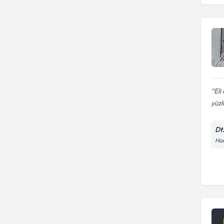
Eli
yüzl
Dt
Hac