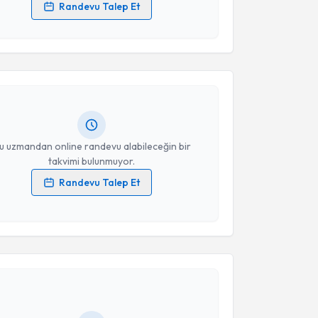
Randevu Talep Et
 verilerimin işlenmesine ilişkin
Aydınlatma Metni
'ni
akvimi Talebi
 ve kişisel verilerimin belirtilen kapsamda
esini kabul ediyorum.
met Fatih Yaprak
için randevu takvimi talebi
Size bu uzmandan randevu almanız için bir takvim
Takvim Talebini Gönder
ında e-posta ile bilgilendireceğiz.
resiniz
u uzmandan online randevu alabileceğin bir
takvimi bulunmuyor.
Randevu Talep Et
 verilerimin işlenmesine ilişkin
Aydınlatma Metni
'ni
 ve kişisel verilerimin belirtilen kapsamda
akvimi Talebi
esini kabul ediyorum.
Takvim Talebini Gönder
 Elif Nayman
için randevu takvimi talebi oluşturun.
andan randevu almanız için bir takvim
ında e-posta ile bilgilendireceğiz.