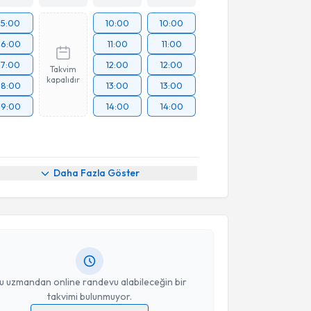
15:00
10:00
10:00
16:00
11:00
11:00
17:00
12:00
12:00
Takvim
kapalıdır
18:00
13:00
13:00
19:00
14:00
14:00
akvimi Talebi
Daha Fazla Göster
 Büyükgöl
için randevu takvimi talebi oluşturun. Size
 randevu almanız için bir takvim hazırlandığında e-
lgilendireceğiz.
resiniz
u uzmandan online randevu alabileceğin bir
takvimi bulunmuyor.