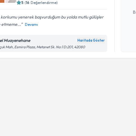
5
(
16
Değerlendirme)
E-posta Ad
B
ş korkumu yenerek başvurduğum bu yolda mutlu gülüşler
e etmeme...
Devamı
Kişisel
okudum
el Muayenehane
Haritada Göster
işlenm
çuk Mah, Esmira Plaza, Metanet Sk. No:1 D:201, 42080