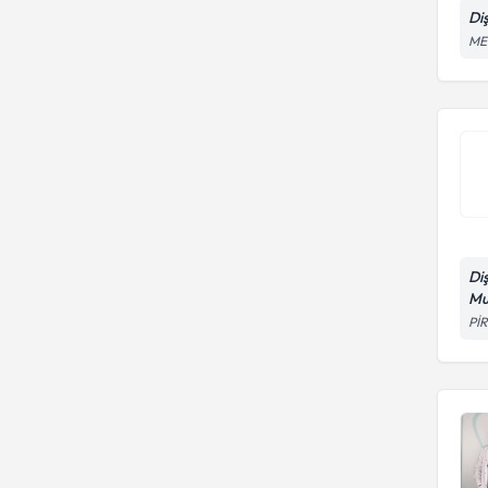
Di
ME
Di
Mu
Pİ