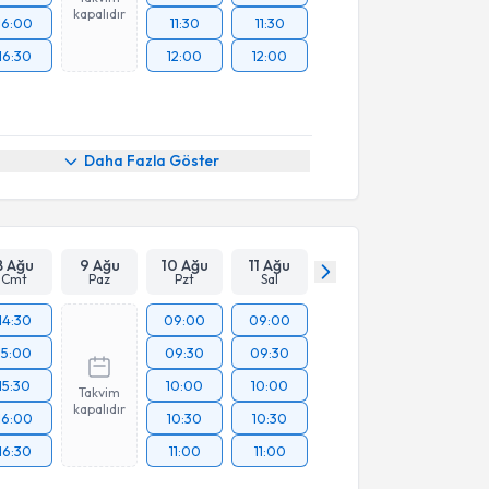
kapalıdır
16:00
11:30
11:30
16:30
12:00
12:00
Daha Fazla Göster
8 Ağu
9 Ağu
10 Ağu
11 Ağu
Cmt
Paz
Pzt
Sal
14:30
09:00
09:00
15:00
09:30
09:30
15:30
10:00
10:00
Takvim
kapalıdır
16:00
10:30
10:30
16:30
11:00
11:00