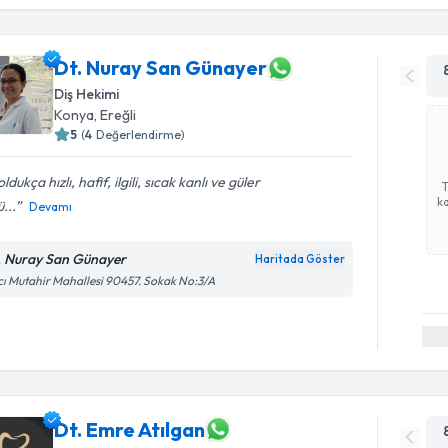
Dt. Nuray San Günayer
Diş Hekimi
Konya
, Ereğli
5
(
4
Değerlendirme)
 oldukça hızlı, hafif, ilgili, sıcak kanlı ve güler
ka
ü...
Devamı
. Nuray San Günayer
Haritada Göster
ı Mutahir Mahallesi 90457. Sokak No:3/A
Dt. Emre Atılgan