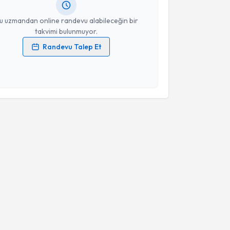
resiniz
u uzmandan online randevu alabileceğin bir
takvimi bulunmuyor.
Randevu Talep Et
 verilerimin işlenmesine ilişkin
Aydınlatma Metni
'ni
 ve kişisel verilerimin belirtilen kapsamda
esini kabul ediyorum.
Takvim Talebini Gönder