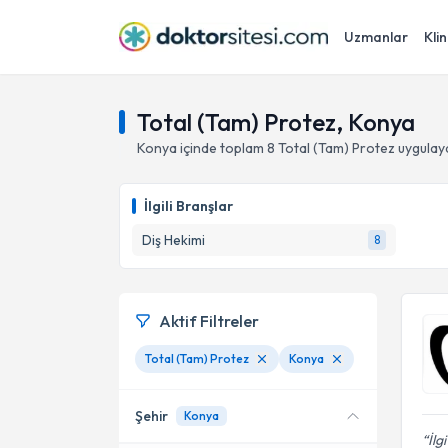
Uzmanlar
Klin
Total (Tam) Protez, Konya
Konya
içinde toplam
8
Total (Tam) Protez
uygulay
İlgili Branşlar
Diş Hekimi
8
Aktif Filtreler
Total (Tam) Protez
Konya
Şehir
Konya
İlg