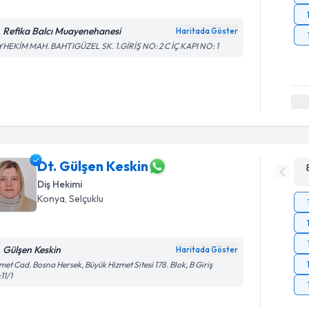
. Refika Balcı Muayenehanesi
Haritada Göster
HEKİM MAH. BAHTIGÜZEL SK. 1.GİRİŞ NO: 2 C İÇ KAPI NO: 1
Dt. Gülşen Keskin
Diş Hekimi
Konya
, Selçuklu
. Gülşen Keskin
Haritada Göster
met Cad. Bosna Hersek, Büyük Hizmet Sitesi 178. Blok, B Giriş
11/1