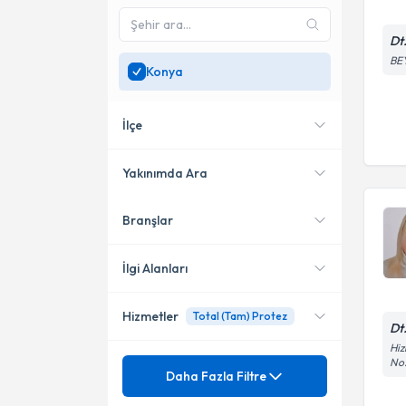
Dt
BEY
Konya
İlçe
Yakınımda Ara
Branşlar
Konumuma yakın uzmanları
Selçuklu
göster
Karatay
İlgi Alanları
Ereğli
Hizmetler
Total (Tam) Protez
Diş Hekimi
Dt
Meram
Hiz
No:
Mezuniyet
Cerrahi Diş Çekimleri
Daha Fazla Filtre