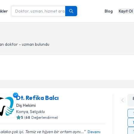
ikler
Blog
Kayıt Ol
an doktor - uzman bulundu
Dt. Refika Balcı
Diş Hekimi
Konya
, Selçuklu
5
(
68
Değerlendirme)
i alaka çok iyi. Temiz ve hijyen bir ortam aynı...
Devamı