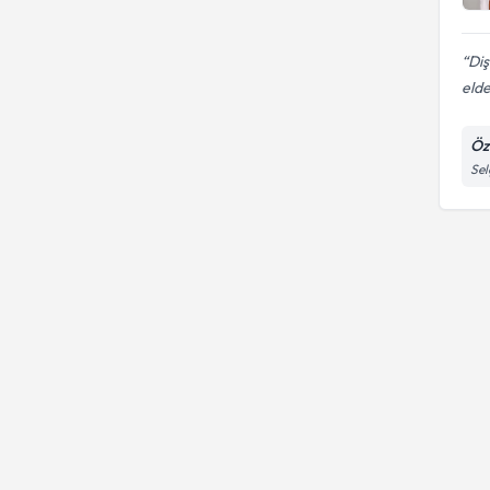
Di
eld
Öz
Sel