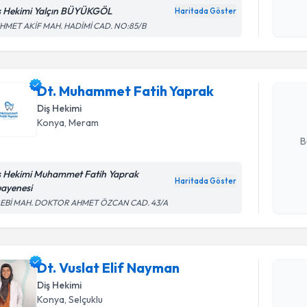
ş Hekimi Yalçın BÜYÜKGÖL
Haritada Göster
Kişisel
Randevu T
HMET AKİF MAH. HADİMİ CAD. NO:85/B
okudum
işlenm
Dt. Muham
oluşturun. 
Dt. Muhammet Fatih Yaprak
hazırlandığ
Diş Hekimi
Konya
, Meram
E-posta Ad
B
ş Hekimi Muhammet Fatih Yaprak
Haritada Göster
ayenesi
Kişisel
REBİ MAH. DOKTOR AHMET ÖZCAN CAD. 43/A
okudum
Randevu T
işlenm
Dt. Vuslat
Dt. Vuslat Elif Nayman
Size bu uzm
Diş Hekimi
hazırlandığ
Konya
, Selçuklu