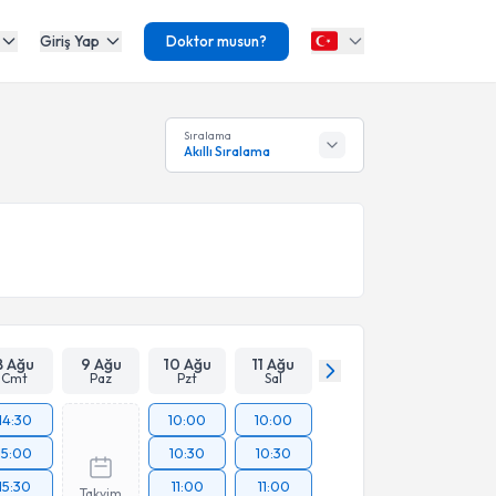
Giriş Yap
Doktor musun?
Sıralama
Akıllı Sıralama
8 Ağu
9 Ağu
10 Ağu
11 Ağu
Cmt
Paz
Pzt
Sal
14:30
10:00
10:00
15:00
10:30
10:30
15:30
11:00
11:00
Takvim