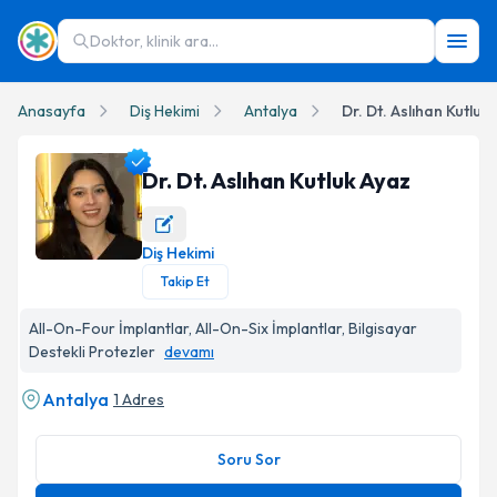
Doktor, klinik ara...
Anasayfa
Diş Hekimi
Antalya
Dr. Dt. Aslıhan Kutluk
Dr. Dt. Aslıhan Kutluk Ayaz
Diş Hekimi
Dr. Dt. Aslıhan Kutluk Ayaz Profil Fotoğrafı
Takip Et
All-On-Four İmplantlar, All-On-Six İmplantlar, Bilgisayar
Destekli Protezler
devamı
Antalya
1 Adres
Soru Sor