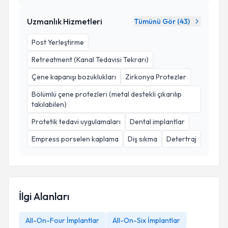
Uzmanlık Hizmetleri
Tümünü Gör (
43
)
Post Yerleştirme
Retreatment (Kanal Tedavisi Tekrarı)
Çene kapanışı bozuklukları
Zirkonya Protezler
Bölümlü çene protezleri (metal destekli çıkarılıp
takılabilen)
Protetik tedavi uygulamaları
Dental implantlar
Empress porselen kaplama
Diş sıkma
Detertraj
İlgi Alanları
All-On-Four İmplantlar
All-On-Six İmplantlar