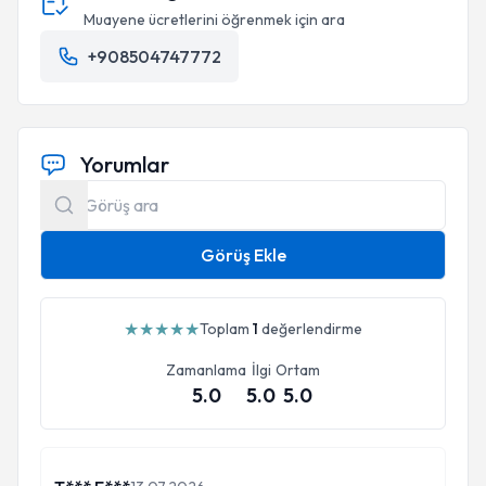
Muayene ücretlerini öğrenmek için ara
+908504747772
Yorumlar
Görüş Ekle
★
★
★
★
★
Toplam
1
değerlendirme
Zamanlama
İlgi
Ortam
5.0
5.0
5.0