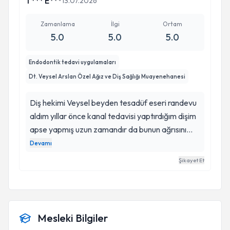
T*** E***
13.07.2026
Zamanlama
İlgi
Ortam
5.0
5.0
5.0
Endodontik tedavi uygulamaları
Dt. Veysel Arslan Özel Ağız ve Diş Sağlığı Muayenehanesi
Diş hekimi Veysel beyden tesadüf eseri randevu
aldım yıllar önce kanal tedavisi yaptırdığım dişim
apse yapmış uzun zamandır da bunun ağrısını
çekiyordum gider gitmez uyguladığı işlemden
Devamı
sonra ağrım kesildi şu anda tedavim devam
Şikayet Et
ediyor inanılmaz ilgili, işinin ehli, nazik ve sakin
kendisiyle çalışırken asla korku duymuyorsunuz
gerçekten çok şanslı hissediyorum kendimi
ayrıca diğer çalışma arkadaşları da en az kendisi
Mesleki Bilgiler
kadar nazik ve ilgili herkese tekrar çok teşekkür