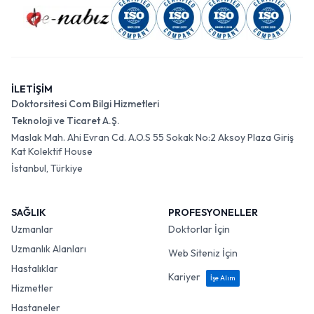
İLETİŞİM
Doktorsitesi Com Bilgi Hizmetleri
Teknoloji ve Ticaret A.Ş.
Maslak Mah. Ahi Evran Cd. A.O.S 55 Sokak No:2 Aksoy Plaza Giriş
Kat Kolektif House
İstanbul, Türkiye
SAĞLIK
PROFESYONELLER
Uzmanlar
Doktorlar İçin
Uzmanlık Alanları
Web Siteniz İçin
Hastalıklar
Kariyer
İşe Alım
Hizmetler
Hastaneler