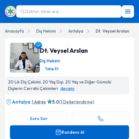
Doktor, klinik ara...
Anasayfa
Diş Hekimi
Antalya
Dt. Veysel Arslan
Dt. Veysel Arslan
Diş Hekimi
Takip Et
Dt. Veysel Arslan Profil Fotoğrafı
20 Lik Diş Çekimi, 20 Yaş Dişi, 20 Yaş ve Diğer Gömülü
Dişlerin Cerrahi Çekimleri
devamı
Antalya
5.0
1 Adres
(
1
Değerlendirme)
Soru Sor
Randevu Al