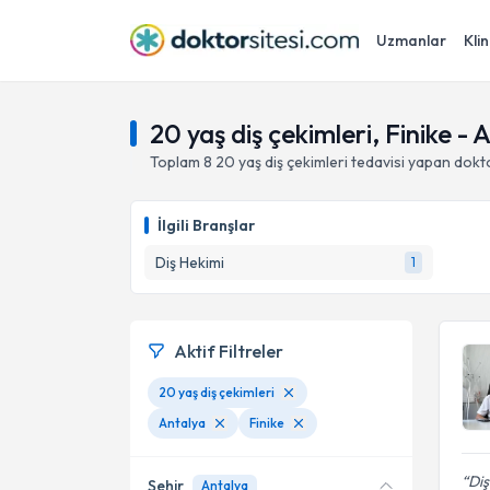
Uzmanlar
Klin
20 yaş diş çekimleri, Finike - 
Toplam
8
20 yaş diş çekimleri
tedavisi yapan dokt
İlgili Branşlar
Diş Hekimi
1
Aktif Filtreler
20 yaş diş çekimleri
Antalya
Finike
Diş
Şehir
Antalya