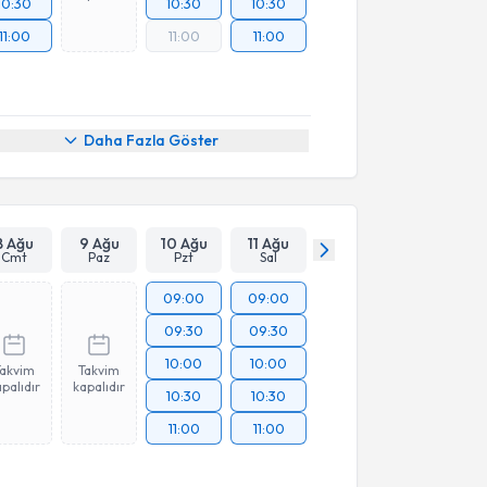
10:30
10:30
10:30
11:00
11:00
11:00
Daha Fazla Göster
8 Ağu
9 Ağu
10 Ağu
11 Ağu
Cmt
Paz
Pzt
Sal
09:00
09:00
09:30
09:30
10:00
10:00
Takvim
Takvim
palıdır
kapalıdır
10:30
10:30
11:00
11:00