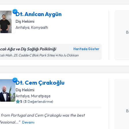
Dt. Anılca
uzmandan ra
Dt. Anılcan Aygün
posta ile bi
Diş Hekimi
E-posta Ad
Antalya
, Konyaaltı
B
alı Ağız ve Diş Sağlığı Polikliniği
Haritada Göster
Kişisel
alı Mah. 23. Cadde C Blok Park Sitesi 4 No.lu Dükkan
okudum
Randevu T
işlenm
Dt. Cem Ç
Dt. Cem Çırakoğlu
bu uzmandan
Diş Hekimi
posta ile bi
Antalya
, Muratpaşa
5
(
3
Değerlendirme)
E-posta Ad
B
m from Portugal and Cem Çirakoglu was the best
essional...
Devamı