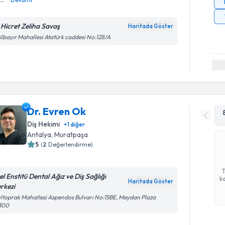
.Hicret Zeliha Savaş
Haritada Göster
ilbayır Mahallesi Atatürk caddesi No:128/A
Dr. Evren Ok
Diş Hekimi
+
1
diğer
Antalya
, Muratpaşa
5
(
2
Değerlendirme)
el Enstitü Dental Ağız ve Diş Sağlığı
ka
Haritada Göster
rkezi
ıltoprak Mahallesi Aspendos Bulvarı No:15BE, Meydan Plaza
300