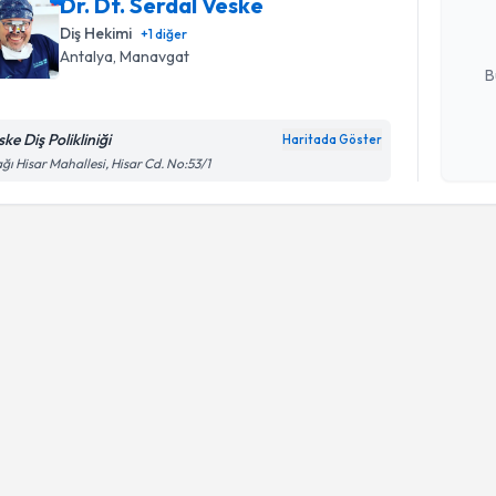
Dr. Dt. Serdal Veske
posta ile bi
Diş Hekimi
+
1
diğer
E-posta Ad
Antalya
, Manavgat
B
ke Diş Polikliniği
Haritada Göster
Kişisel
ğı Hisar Mahallesi, Hisar Cd. No:53/1
okudum
işlenm