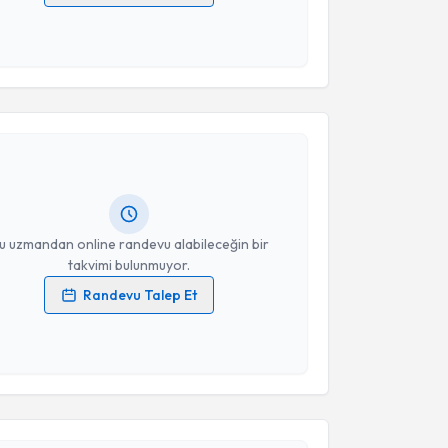
 verilerimin işlenmesine ilişkin
Aydınlatma Metni
'ni
 ve kişisel verilerimin belirtilen kapsamda
esini kabul ediyorum.
akvimi Talebi
Takvim Talebini Gönder
alı
için randevu takvimi talebi oluşturun. Size bu
ndevu almanız için bir takvim hazırlandığında e-
lgilendireceğiz.
resiniz
u uzmandan online randevu alabileceğin bir
takvimi bulunmuyor.
Randevu Talep Et
 verilerimin işlenmesine ilişkin
Aydınlatma Metni
'ni
 ve kişisel verilerimin belirtilen kapsamda
akvimi Talebi
esini kabul ediyorum.
rdal Veske
için randevu takvimi talebi oluşturun. Size
Takvim Talebini Gönder
 randevu almanız için bir takvim hazırlandığında e-