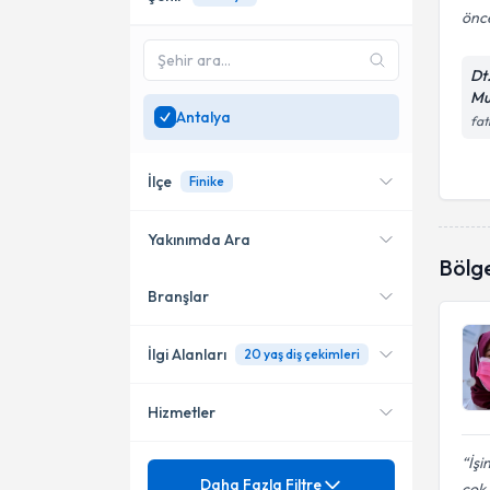
önce
Dt
Mu
Antalya
fat
İlçe
Finike
Yakınımda Ara
Bölg
Branşlar
Konumuma yakın uzmanları
Alanya
göster
Muratpaşa
İlgi Alanları
20 yaş diş çekimleri
Döşemealtı
Hizmetler
Diş Hekimi
Finike
İşi
Mezuniyet
20 Lik Diş Çekimi
Daha Fazla Filtre
Kepez
çok.