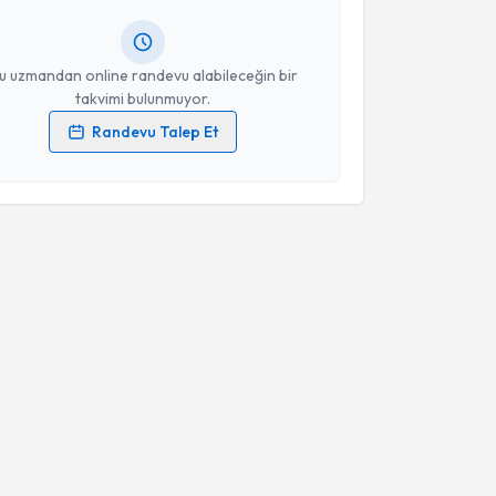
lgilendireceğiz.
resiniz
u uzmandan online randevu alabileceğin bir
takvimi bulunmuyor.
Randevu Talep Et
 verilerimin işlenmesine ilişkin
Aydınlatma Metni
'ni
 ve kişisel verilerimin belirtilen kapsamda
esini kabul ediyorum.
Takvim Talebini Gönder