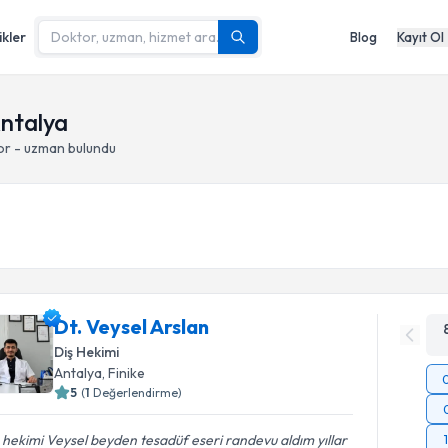
ikler
Blog
Kayıt Ol
Antalya
or - uzman bulundu
Dt. Veysel Arslan
Diş Hekimi
Antalya
, Finike
5
(
1
Değerlendirme)
 hekimi Veysel beyden tesadüf eseri randevu aldım yıllar