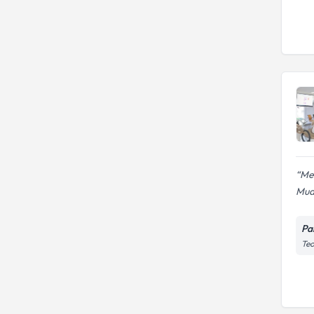
Mer
Mua
Pal
Teo