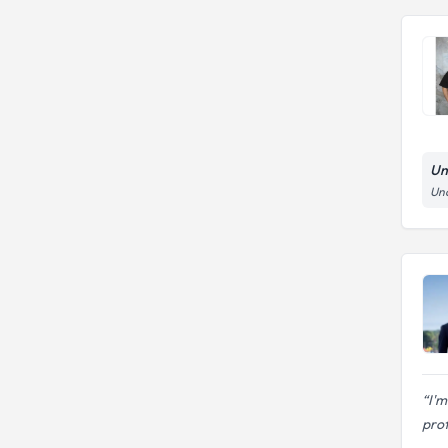
Unc
Unc
I'
prof