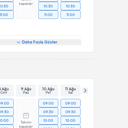
kapalıdır
10:30
10:30
10:30
11:00
11:00
11:00
Daha Fazla Göster
8 Ağu
9 Ağu
10 Ağu
11 Ağu
Cmt
Paz
Pzt
Sal
09:00
09:00
09:00
09:30
09:30
09:30
10:00
10:00
10:00
Takvim
kapalıdır