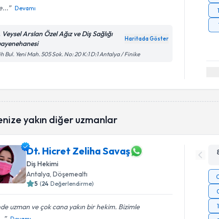
...
Devamı
. Veysel Arslan Özel Ağız ve Diş Sağlığı
Haritada Göster
ayenehanesi
ih Bul. Yeni Mah. 505 Sok. No: 20 K:1 D:1 Antalya / Finike
enize yakın diğer uzmanlar
Dt. Hicret Zeliha Savaş
Diş Hekimi
Antalya
, Döşemealtı
5
(
24
Değerlendirme)
nde uzman ve çok cana yakın bir hekim. Bizimle
..
Devamı