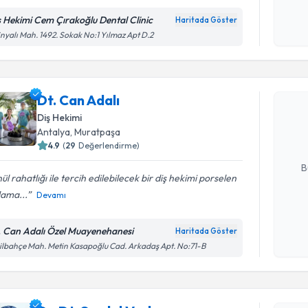
Kişisel
okudum
ş Hekimi Cem Çırakoğlu Dental Clinic
Haritada Göster
işlenm
inyalı Mah. 1492. Sokak No:1 Yılmaz Apt D.2
Randevu T
Dt. Can Ad
Dt. Can Adalı
uzmandan ra
Diş Hekimi
posta ile bi
Antalya
, Muratpaşa
4.9
(
29
Değerlendirme)
E-posta Ad
B
ül rahatlığı ile tercih edilebilecek bir diş hekimi porselen
lama...
Devamı
Kişisel
okudum
. Can Adalı Özel Muayenehanesi
Haritada Göster
Randevu T
işlenm
ilbahçe Mah. Metin Kasapoğlu Cad. Arkadaş Apt. No:71-B
Dr. Dt. Se
bu uzmandan