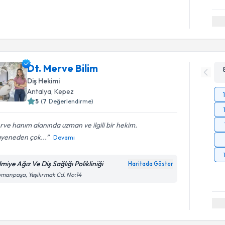
Dt. Merve Bilim
Diş Hekimi
Antalya
, Kepez
5
(
7
Değerlendirme)
ve hanım alanında uzman ve ilgili bir hekim.
yeneden çok...
Devamı
miye Ağız Ve Diş Sağlığı Polikliniği
Haritada Göster
manpaşa, Yeşilırmak Cd. No:14
Randevu T