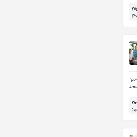
Di
Şir
gön
kap
Dt
Yeş