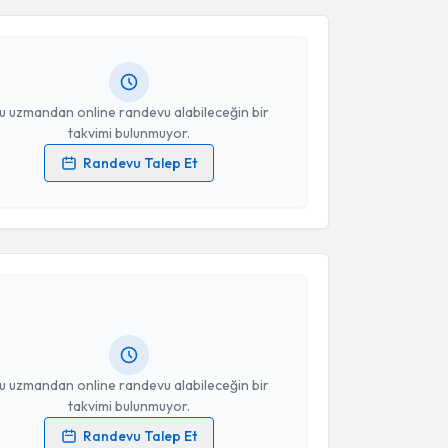
n Aygün
için randevu takvimi talebi oluşturun. Size bu
ndevu almanız için bir takvim hazırlandığında e-
lgilendireceğiz.
resiniz
u uzmandan online randevu alabileceğin bir
takvimi bulunmuyor.
Randevu Talep Et
 verilerimin işlenmesine ilişkin
Aydınlatma Metni
'ni
 ve kişisel verilerimin belirtilen kapsamda
akvimi Talebi
esini kabul ediyorum.
ırakoğlu
için randevu takvimi talebi oluşturun. Size
Takvim Talebini Gönder
 randevu almanız için bir takvim hazırlandığında e-
lgilendireceğiz.
resiniz
u uzmandan online randevu alabileceğin bir
takvimi bulunmuyor.
Randevu Talep Et