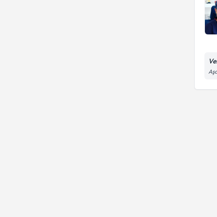
Ves
Aşa