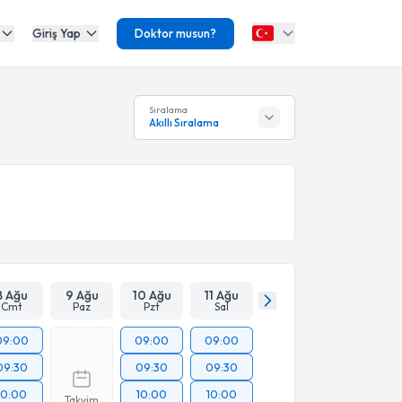
Giriş Yap
Doktor musun?
Sıralama
Akıllı Sıralama
8 Ağu
9 Ağu
10 Ağu
11 Ağu
Cmt
Paz
Pzt
Sal
09:00
09:00
09:00
09:30
09:30
09:30
10:00
10:00
10:00
Takvim