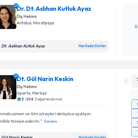
hazırlandığ
Dr. Dt. Aslıhan Kutluk Ayaz
Diş Hekimi
E-posta Ad
Antalya
, Muratpaşa
B
. Dt. Aslıhan Kutluk Ayaz
Haritada Göster
Kişisel
okudum
işlenm
Dt. Gül Narin Keskin
Diş Hekimi
Isparta
, Merkez
5
(
208
Değerlendirme)
nında uzman ve tüm süreçleri detaylıca açıklıyor.
nlikle tavsiye ederim.
Devamı
. Gül Narin Keskin
Haritada Göster