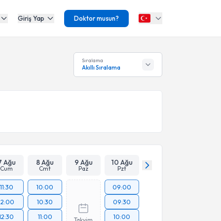
Giriş Yap
Doktor musun?
Sıralama
Akıllı Sıralama
7 Ağu
8 Ağu
9 Ağu
10 Ağu
Cum
Cmt
Paz
Pzt
11:30
10:00
09:00
12:00
10:30
09:30
12:30
11:00
10:00
Takvim