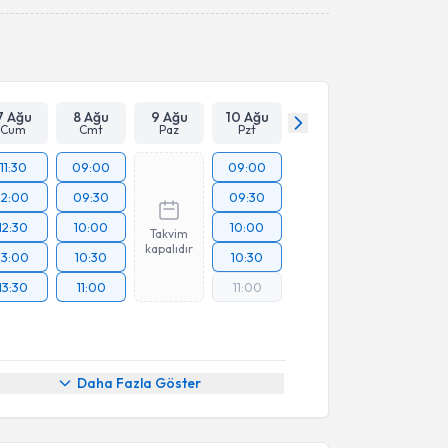
Takvim Talebini Gönder
7 Ağu
8 Ağu
9 Ağu
10 Ağu
Cum
Cmt
Paz
Pzt
11:30
09:00
09:00
12:00
09:30
09:30
12:30
10:00
10:00
Takvim
kapalıdır
13:00
10:30
10:30
13:30
11:00
11:00
akvimi Talebi
Daha Fazla Göster
lıhan Kutluk Ayaz
için randevu takvimi talebi
Size bu uzmandan randevu almanız için bir takvim