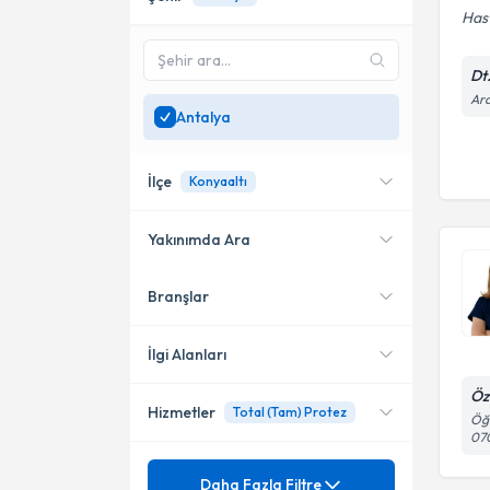
Hast
Dt
Ara
Antalya
İlçe
Konyaaltı
Yakınımda Ara
Branşlar
Konumuma yakın uzmanları
Konyaaltı
göster
Döşemealtı
İlgi Alanları
Finike
Öze
Hizmetler
Total (Tam) Protez
Diş Hekimi
Öğr
07
Muratpaşa
Mezuniyet
20 Lik Diş Çekimi
Daha Fazla Filtre