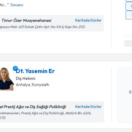
a...
Devamı
. Timur Özer Muayenehanesi
Haritada Göster
psuyu Mah. 621 Sokak Çetin Apt. No:1/A İç Kapı No: Z02
Randevu T
Dt. Yasem
uzmandan ra
Dt. Yasemin Er
posta ile bi
Diş Hekimi
E-posta Ad
Antalya
, Konyaaltı
B
l Prestij Ağız ve Diş Sağlığı Polikliniği
Haritada Göster
Kişisel
etmenevleri, Prestij Ağız ve Diş Polikliniği, Atatürk Blv. 62/b,
070
okudum
işlenm