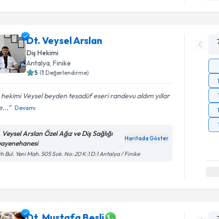
Dt. Veysel Arslan
Diş Hekimi
Antalya
, Finike
5
(
1
Değerlendirme)
 hekimi Veysel beyden tesadüf eseri randevu aldım yıllar
...
Devamı
. Veysel Arslan Özel Ağız ve Diş Sağlığı
Haritada Göster
ayenehanesi
ih Bul. Yeni Mah. 505 Sok. No: 20 K:1 D:1 Antalya / Finike
Dt. Mustafa Besli