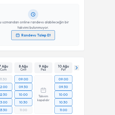
ında e-posta ile bilgilendireceğiz.
resiniz
u uzmandan online randevu alabileceğin bir
takvimi bulunmuyor.
Randevu Talep Et
 verilerimin işlenmesine ilişkin
Aydınlatma Metni
'ni
 ve kişisel verilerimin belirtilen kapsamda
esini kabul ediyorum.
7 Ağu
8 Ağu
9 Ağu
10 Ağu
Takvim Talebini Gönder
Cum
Cmt
Paz
Pzt
11:30
09:00
09:00
12:00
09:30
09:30
12:30
10:00
10:00
Takvim
kapalıdır
13:00
10:30
10:30
13:30
11:00
11:00