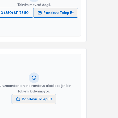
Takvim mevcut değil.
0 (850) 811 75 50
Randevu Talep Et
 verilerimin işlenmesine ilişkin
Aydınlatma Metni
'ni
 ve kişisel verilerimin belirtilen kapsamda
esini kabul ediyorum.
akvimi Talebi
Takvim Talebini Gönder
Kılıç
için randevu takvimi talebi oluşturun. Size bu
ndevu almanız için bir takvim hazırlandığında e-
lgilendireceğiz.
resiniz
u uzmandan online randevu alabileceğin bir
takvimi bulunmuyor.
Randevu Talep Et
 verilerimin işlenmesine ilişkin
Aydınlatma Metni
'ni
 ve kişisel verilerimin belirtilen kapsamda
esini kabul ediyorum.