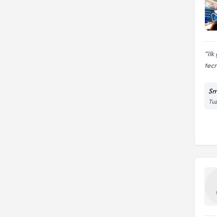
Ilk
tecr
Sm
Tuz