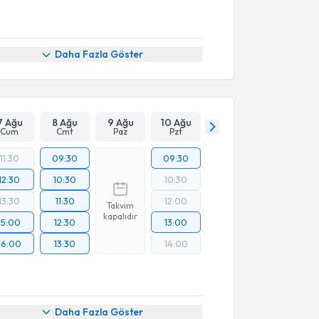
Daha Fazla Göster
7 Ağu
8 Ağu
9 Ağu
10 Ağu
Cum
Cmt
Paz
Pzt
11:30
09:30
09:30
12:30
10:30
10:30
13:30
11:30
12:00
Takvim
kapalıdır
15:00
12:30
13:00
16:00
13:30
14:00
Daha Fazla Göster