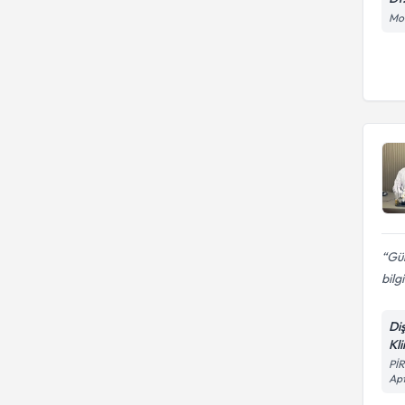
Mod
Gül
bilg
Di
Kli
Pİ
Apt