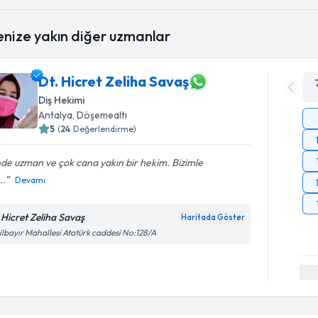
enize yakın diğer uzmanlar
Dt. Hicret Zeliha Savaş
Diş Hekimi
Antalya
, Döşemealtı
5
(
24
Değerlendirme)
nde uzman ve çok cana yakın bir hekim. Bizimle
..
Devamı
.Hicret Zeliha Savaş
Haritada Göster
ilbayır Mahallesi Atatürk caddesi No:128/A
Randevu T
Dr. Dt. As
oluşturun. 