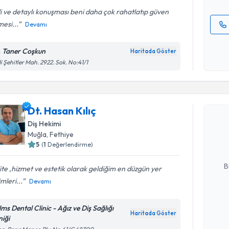
ili ve detaylı konuşması beni daha çok rahatlatıp güven
esi...
Devamı
Kişisel
okudum
. Taner Coşkun
Haritada Göster
işlenm
i Şehitler Mah. 2922. Sok. No:41/1
Randevu T
Dt. Hasan Kılıç
Dt. Hasan 
uzmandan ra
Diş Hekimi
posta ile bi
Muğla
, Fethiye
5
(
1
Değerlendirme)
E-posta Ad
B
ite ,hizmet ve estetik olarak geldiğim en düzgün yer
mleri...
Devamı
Kişisel
lms Dental Clinic - Ağız ve Diş Sağlığı
okudum
Haritada Göster
niği
işlenm