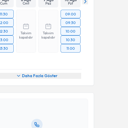
Cum
Cmt
Paz
Pzt
11:30
09:00
12:00
09:30
12:30
10:00
Takvim
Takvim
kapalıdır
kapalıdır
13:00
10:30
13:30
11:00
Daha Fazla Göster
akvimi Talebi
 Coşkun
için randevu takvimi talebi oluşturun. Size bu
ndevu almanız için bir takvim hazırlandığında e-
lgilendireceğiz.
resiniz