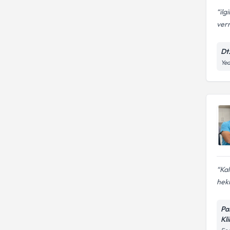
ilg
verm
Dt
Yed
Kal
heki
Pa
Kli