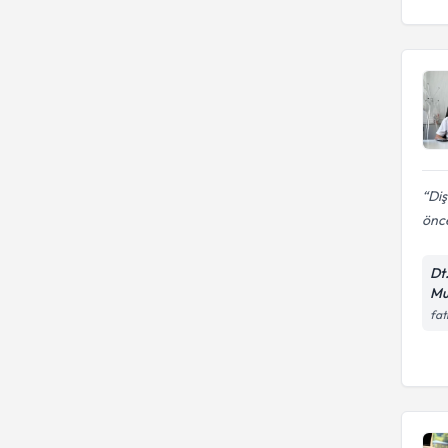
Diş
önce
Dt
Mu
fat