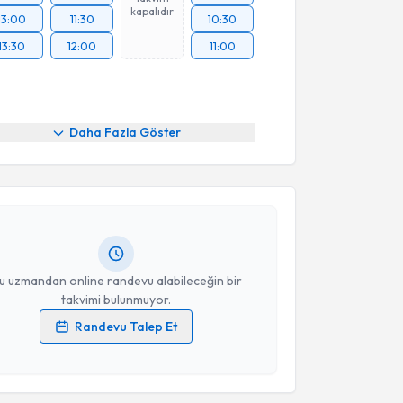
kapalıdır
13:00
11:30
10:30
13:30
12:00
11:00
akvimi Talebi
Daha Fazla Göster
in Er
için randevu takvimi talebi oluşturun. Size bu
ndevu almanız için bir takvim hazırlandığında e-
lgilendireceğiz.
resiniz
u uzmandan online randevu alabileceğin bir
takvimi bulunmuyor.
Randevu Talep Et
 verilerimin işlenmesine ilişkin
Aydınlatma Metni
'ni
 ve kişisel verilerimin belirtilen kapsamda
esini kabul ediyorum.