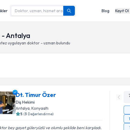
ikler
Blog
Kayıt Ol
 - Antalya
otez
uygulayan doktor - uzman bulundu
Dt. Timur Özer
Diş Hekimi
Antalya
, Konyaaltı
5
(
3
Değerlendirme)
tor bey gayet güleryüzlü ve olumlu şekilde beni karşıladı.