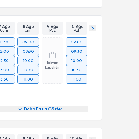
7 Ağu
8 Ağu
9 Ağu
10 Ağu
Cum
Cmt
Paz
Pzt
11:30
09:00
09:00
12:00
09:30
09:30
12:30
10:00
10:00
Takvim
kapalıdır
13:00
10:30
10:30
13:30
11:00
11:00
Daha Fazla Göster
7 Ağu
8 Ağu
9 Ağu
10 Ağu