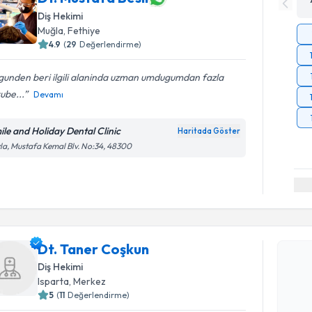
Diş Hekimi
Muğla
, Fethiye
4.9
(
29
Değerlendirme)
 gunden beri ilgili alaninda uzman umdugumdan fazla
ube...
Devamı
ile and Holiday Dental Clinic
Haritada Göster
la, Mustafa Kemal Blv. No:34, 48300
Randevu T
Dt. Taner
Dt. Taner Coşkun
uzmandan ra
Diş Hekimi
posta ile bi
Isparta
, Merkez
5
(
11
Değerlendirme)
E-posta Ad