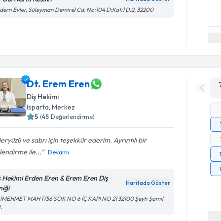
ern Evler, Süleyman Demirel Cd. No:104 D:Kat:1 D:2, 32200
Dt. Erem Eren
Diş Hekimi
Isparta
, Merkez
5
(
45
Değerlendirme)
eryüzü ve sabrı için teşekkür ederim. Ayrıntılı bir
ilendirme ile...
Devamı
ş Hekimi Erden Eren & Erem Eren Diş
Haritada Göster
niği
RİMEHMET MAH 1756 SOK NO 6 İÇ KAPI NO 21 32100 Şeyh Şamil
.