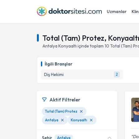
Uzmanlar
Klin
Total (Tam) Protez, Konyaaltı
Antalya
Konyaaltı
içinde toplam
10
Total (Tam) Pr
İlgili Branşlar
Diş Hekimi
2
Aktif Filtreler
Total (Tam) Protez
Antalya
Konyaaltı
Dok
Şehir
Antalya