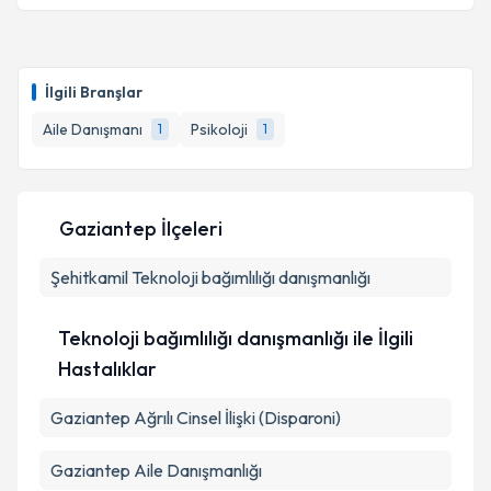
Uzm. Psk. Ezgi Lif
için randevu takvimi talebi
oluşturun. Size bu uzmandan randevu almanız için bir
İlgili Branşlar
takvim hazırlandığında e-posta ile bilgilendireceğiz.
Aile Danışmanı
Psikoloji
1
1
E-posta Adresiniz
Gaziantep İlçeleri
Kişisel verilerimin işlenmesine ilişkin
Aydınlatma
Şehitkamil
Metni
Teknoloji bağımlılığı danışmanlığı
'ni okudum ve kişisel verilerimin belirtilen
kapsamda işlenmesini kabul ediyorum.
Teknoloji bağımlılığı danışmanlığı ile İlgili
Takvim Talebini Gönder
Hastalıklar
Gaziantep Ağrılı Cinsel İlişki (Disparoni)
Gaziantep Aile Danışmanlığı