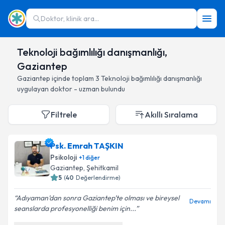
Doktor, klinik ara...
Teknoloji bağımlılığı danışmanlığı,
Gaziantep
Gaziantep
içinde toplam
3
Teknoloji bağımlılığı danışmanlığı
uygulayan doktor - uzman bulundu
Filtrele
Akıllı Sıralama
Psk. Emrah TAŞKIN
Psikoloji
+
1
diğer
Gaziantep
, Şehitkamil
5
(
40
Değerlendirme)
Adıyaman’dan sonra Gaziantep’te olması ve bireysel
Devamı
seanslarda profesyonelliği benim için...