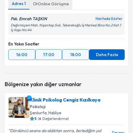
Adres
1
Online Görüşme
Psk. Emrah TAŞKIN
Haritada Göster
Değirmiçem Mah. Nişantaşı Sok. Tekerekoğlu İş Merkezi Bina No.2 Kat .1
İç Kapı No:44
En Yakın Saatler
16:00
17:00
18:00
Daha Fazla
Bölgenize yakın diğer uzmanlar
Klinik Psikolog Cengiz Kızılkaya
Psikoloji
Şanlıurfa
, Haliliye
5
(
6
Değerlendirme)
Dördüncü seansı da aldıktan sonra, ilerlediğim yol
Devamı