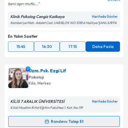
beni aşırı mutlu...
Klinik Psikolog Cengiz Kızılkaya
Haritada Göster
Kamberiye Mah. Adalet Cad. U4B BLOK NO:10B\6 Haliliye/ŞANLIURFA
En Yakın Saatler
15:45
16:30
17:15
Daha Fazla
Uzm. Psk. Ezgi Lif
Psikoloji
Kilis
, Merkez
KİLİS 7 ARALIK ÜNİVERSİTESİ
Haritada Göster
Kilisli Muallim Rıfat Eğitim Fakültesi 1. Kat, No:119
Randevu Talep Et
Randevu Takvimi Talebi