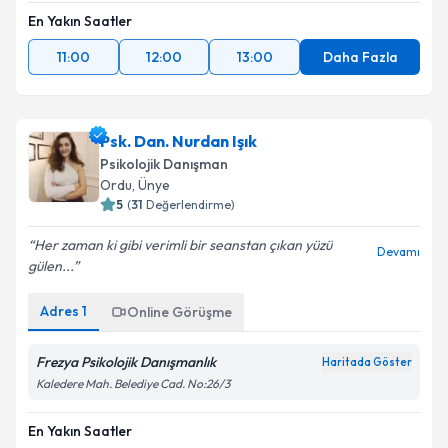
En Yakın Saatler
11:00
12:00
13:00
Daha Fazla
Psk. Dan. Nurdan Işık
Psikolojik Danışman
Ordu
,
Ünye
5
(
31
Değerlendirme)
Her zaman ki gibi verimli bir seanstan çıkan yüzü
Devamı
gülen...
Adres
1
Online Görüşme
Frezya Psikolojik Danışmanlık
Haritada Göster
Kaledere Mah. Belediye Cad. No:26/3
En Yakın Saatler