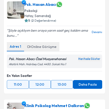
Psk. Hasan Abacı
Psikoloji
Hatay
,
Samandağ
5
(
2
Değerlendirme)
Şöyle açıklıyım ben oraya yarım saat geç kaldım ama
Devamı
bunu...
Adres
1
Online Görüşme
Psk. Hasan Abacı Özel Muayenehanesi
Haritada Göster
Atatürk Mah. Hıdırbey Cad. 4450. Sokak No:1
En Yakın Saatler
11:00
12:00
13:00
Daha Fazla
Klinik Psikolog Mehmet Dalkıran