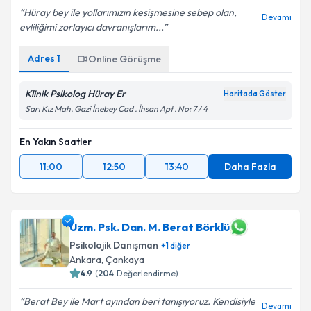
Hüray bey ile yollarımızın kesişmesine sebep olan,
Devamı
evliliğimi zorlayıcı davranışlarım...
Adres
1
Online Görüşme
Klinik Psikolog Hüray Er
Haritada Göster
Sarı Kız Mah. Gazi İnebey Cad . İhsan Apt . No: 7 / 4
En Yakın Saatler
11:00
12:50
13:40
Daha Fazla
Uzm. Psk. Dan. M. Berat Börklü
Psikolojik Danışman
+
1
diğer
Ankara
,
Çankaya
4.9
(
204
Değerlendirme)
Berat Bey ile Mart ayından beri tanışıyoruz. Kendisiyle
Devamı