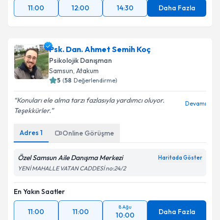
11:00
12:00
14:30
Daha Fazla
Psk. Dan. Ahmet Semih Koç
Psikolojik Danışman
Samsun
,
Atakum
5
(
58
Değerlendirme)
Konuları ele alma tarzı fazlasıyla yardımcı oluyor.
Devamı
Teşekkürler.
Adres
1
Online Görüşme
Özel Samsun Aile Danışma Merkezi
Haritada Göster
YENİ MAHALLE VATAN CADDESİ no:24/2
En Yakın Saatler
8 Ağu
11:00
11:00
Daha Fazla
10:00