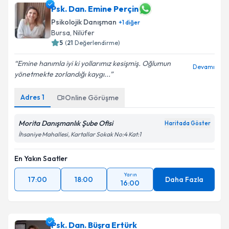
Psk. Dan. Emine Perçin
Psikolojik Danışman
+
1
diğer
Bursa
,
Nilüfer
5
(
21
Değerlendirme)
Emine hanımla iyi ki yollarımız kesişmiş. Oğlumun
Devamı
yönetmekte zorlandığı kaygı...
Adres
1
Online Görüşme
Morita Danışmanlık Şube Ofisi
Haritada Göster
İhsaniye Mahallesi, Kartallar Sokak No:4 Kat:1
En Yakın Saatler
Yarın
17:00
18:00
Daha Fazla
16:00
Psk. Dan. Büşra Ertürk