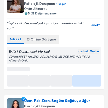
Psikolojik Danışman
+
1
diğer
Ordu
,
Altınordu
5
(
12
Değerlendirme)
İlgili ve Profesyonel yaklaşımı için minnettarım iyiki
Devamı
var
Adres
1
Online Görüşme
Ertürk Danışmanlık Merkezi
Haritada Göster
CUMHURİYET MH. ZİYA GÖKALP CAD. ELİFCE APT. NO: 190 / 2
Altınordu Ordu
Uzm. Psk. Dan. Begüm Sağduyu Uğur
Psikolojik Danışman