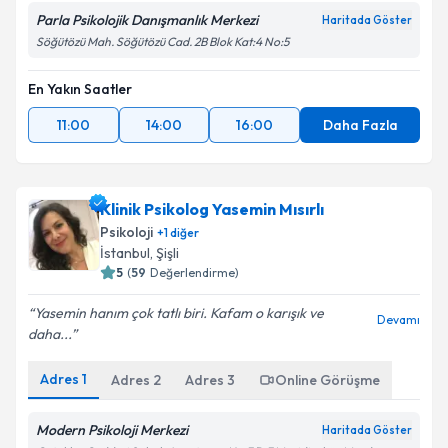
Parla Psikolojik Danışmanlık Merkezi
Haritada Göster
Söğütözü Mah. Söğütözü Cad. 2B Blok Kat:4 No:5
En Yakın Saatler
11:00
14:00
16:00
Daha Fazla
Klinik Psikolog Yasemin Mısırlı
Psikoloji
+
1
diğer
İstanbul
,
Şişli
5
(
59
Değerlendirme)
Yasemin hanım çok tatlı biri. Kafam o karışık ve
Devamı
daha...
Adres
1
Adres
2
Adres
3
Online Görüşme
Modern Psikoloji Merkezi
Haritada Göster