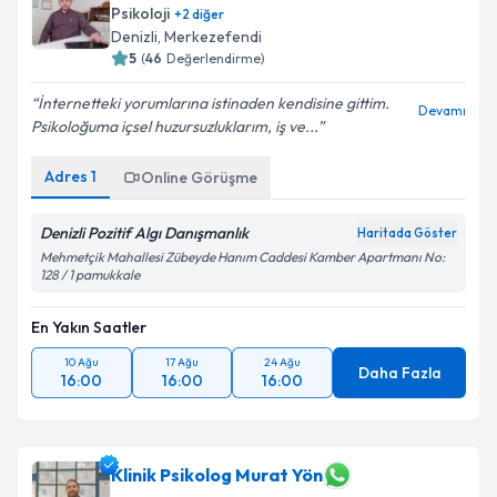
Psikoloji
+
2
diğer
Denizli
,
Merkezefendi
5
(
46
Değerlendirme)
İnternetteki yorumlarına istinaden kendisine gittim.
Devamı
Psikoloğuma içsel huzursuzluklarım, iş ve...
Adres
1
Online Görüşme
Denizli Pozitif Algı Danışmanlık
Haritada Göster
Mehmetçik Mahallesi Zübeyde Hanım Caddesi Kamber Apartmanı No:
128 / 1 pamukkale
En Yakın Saatler
10 Ağu
17 Ağu
24 Ağu
Daha Fazla
16:00
16:00
16:00
Klinik Psikolog Murat Yön