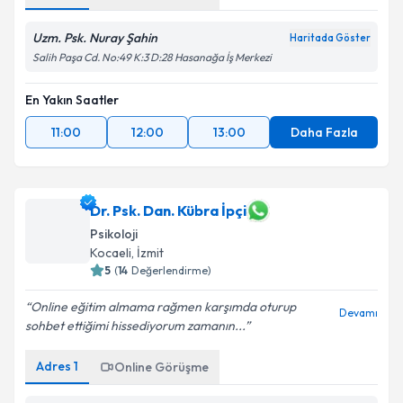
Adres
1
Online Görüşme
Uzm. Psk. Nuray Şahin
Haritada Göster
Salih Paşa Cd. No:49 K:3 D:28 Hasanağa İş Merkezi
En Yakın Saatler
11:00
12:00
13:00
Daha Fazla
Dr. Psk. Dan. Kübra İpçi
Psikoloji
Kocaeli
,
İzmit
5
(
14
Değerlendirme)
Online eğitim almama rağmen karşımda oturup
Devamı
sohbet ettiğimi hissediyorum zamanın...
Adres
1
Online Görüşme