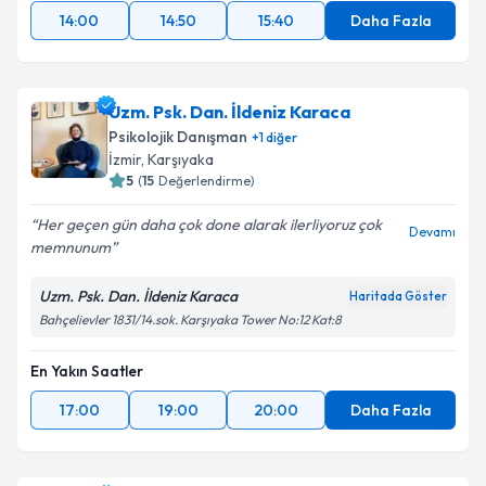
14:00
14:50
15:40
Daha Fazla
Uzm. Psk. Dan. İldeniz Karaca
Psikolojik Danışman
+
1
diğer
İzmir
,
Karşıyaka
5
(
15
Değerlendirme)
Her geçen gün daha çok done alarak ilerliyoruz çok
Devamı
memnunum
Uzm. Psk. Dan. İldeniz Karaca
Haritada Göster
Bahçelievler 1831/14.sok. Karşıyaka Tower No:12 Kat:8
En Yakın Saatler
17:00
19:00
20:00
Daha Fazla