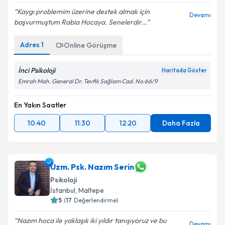
Kaygı problemim üzerine destek almak için
Devamı
başvurmuştum Rabia Hocaya. Senelerdir...
Adres
1
Online Görüşme
İnci Psikoloji
Haritada Göster
Emrah Mah. General Dr. Tevfik Sağlam Cad. No:66/9
En Yakın Saatler
10:40
11:30
12:20
Daha Fazla
Uzm. Psk. Nazım Serin
Psikoloji
İstanbul
,
Maltepe
5
(
17
Değerlendirme)
Nazım hoca ile yaklaşık iki yıldır tanışıyoruz ve bu
Devamı