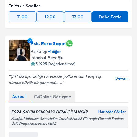
En Yakın Saatler
11:00
12:00
13:00
Daha Fazla
Psk. Esra Sayın
Psikoloji
+
1
diğer
İstanbul
,
Beyoğlu
5
(
995
Değerlendirme)
Çift danışmanlığı sürecinde yollarımızın kesişmiş
Devamı
olması büyük bir şans oldu....
Adres
1
Online Görüşme
ESRA SAYIN PSİKOAKADEMİ CİHANGİR
Haritada Göster
Kuloğlu Mahallesi Sıraselviler Caddesi No:68 Cihangir Garanti Bankası
Üstü Simge Apartmanı Kat:2