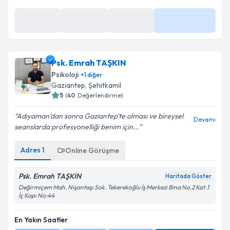
En Yakın Saatler
13:00
13:45
14:30
Daha Fazla
Psk. Emrah TAŞKIN
Psikoloji
+
1
diğer
Gaziantep
,
Şehitkamil
5
(
40
Değerlendirme)
Adıyaman’dan sonra Gaziantep’te olması ve bireysel
Devamı
seanslarda profesyonelliği benim için...
Adres
1
Online Görüşme
Psk. Emrah TAŞKIN
Haritada Göster
Değirmiçem Mah. Nişantaşı Sok. Tekerekoğlu İş Merkezi Bina No.2 Kat .1
İç Kapı No:44
En Yakın Saatler