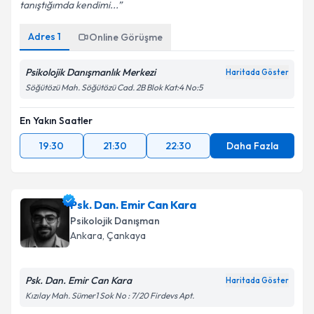
tanıştığımda kendimi...
Adres
1
Online Görüşme
Psikolojik Danışmanlık Merkezi
Haritada Göster
Söğütözü Mah. Söğütözü Cad. 2B Blok Kat:4 No:5
En Yakın Saatler
19:30
21:30
22:30
Daha Fazla
Psk. Dan. Emir Can Kara
Psikolojik Danışman
Ankara
,
Çankaya
Psk. Dan. Emir Can Kara
Haritada Göster
Kızılay Mah. Sümer1 Sok No : 7/20 Firdevs Apt.