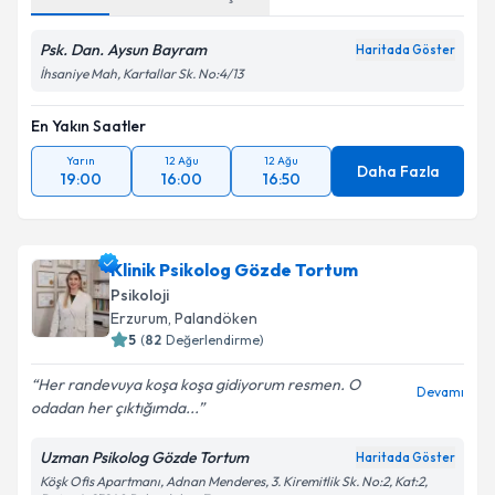
Adres
1
Online Görüşme
Psk. Dan. Aysun Bayram
Haritada Göster
İhsaniye Mah, Kartallar Sk. No:4/13
En Yakın Saatler
Yarın
12 Ağu
12 Ağu
Daha Fazla
19:00
16:00
16:50
Klinik Psikolog Gözde Tortum
Psikoloji
Erzurum
,
Palandöken
5
(
82
Değerlendirme)
Her randevuya koşa koşa gidiyorum resmen. O
Devamı
odadan her çıktığımda...
Uzman Psikolog Gözde Tortum
Haritada Göster
Köşk Ofis Apartmanı, Adnan Menderes, 3. Kiremitlik Sk. No:2, Kat:2,