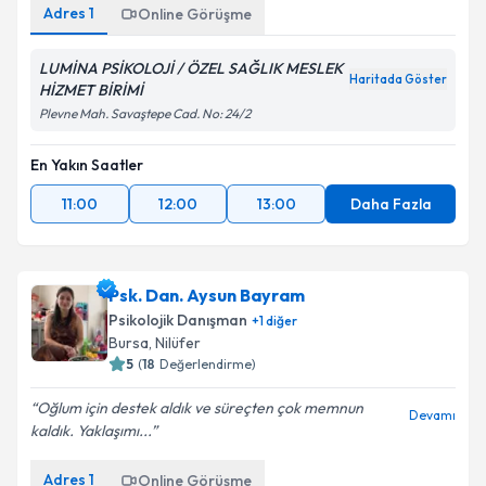
Adres
1
Online Görüşme
LUMİNA PSİKOLOJİ / ÖZEL SAĞLIK MESLEK
Haritada Göster
HİZMET BİRİMİ
Plevne Mah. Savaştepe Cad. No: 24/2
En Yakın Saatler
11:00
12:00
13:00
Daha Fazla
Psk. Dan. Aysun Bayram
Psikolojik Danışman
+
1
diğer
Bursa
,
Nilüfer
5
(
18
Değerlendirme)
Oğlum için destek aldık ve süreçten çok memnun
Devamı
kaldık. Yaklaşımı...