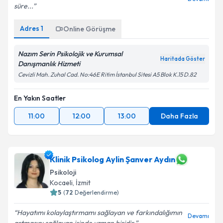
süre...
Adres
1
Online Görüşme
Nazım Serin Psikolojik ve Kurumsal
Haritada Göster
Danışmanlık Hizmeti
Cevizli Mah. Zuhal Cad. No:46E Ritim İstanbul Sitesi A5 Blok K.15 D.82
En Yakın Saatler
11:00
12:00
13:00
Daha Fazla
Klinik Psikolog Aylin Şanver Aydın
Psikoloji
Kocaeli
,
İzmit
5
(
72
Değerlendirme)
Hayatımı kolaylaştırmamı sağlayan ve farkındalığımın
Devamı