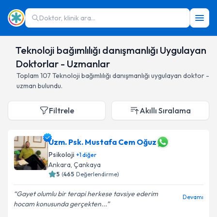
Doktor, klinik ara...
Teknoloji bağımlılığı danışmanlığı Uygulayan
Doktorlar - Uzmanlar
Toplam
107
Teknoloji bağımlılığı danışmanlığı
uygulayan doktor -
uzman bulundu.
Filtrele
Akıllı Sıralama
Uzm. Psk. Mustafa Cem Oğuz
Psikoloji
+
1
diğer
Ankara
,
Çankaya
5
(
465
Değerlendirme)
Gayet olumlu bir terapi herkese tavsiye ederim
Devamı
hocam konusunda gerçekten...