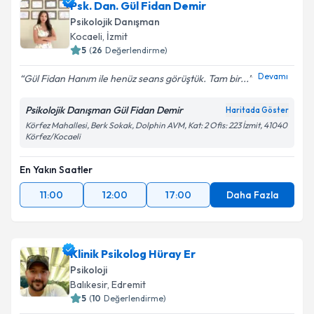
Psk. Dan. Gül Fidan Demir
Psikolojik Danışman
Kocaeli
,
İzmit
5
(
26
Değerlendirme)
Devamı
Gül Fidan Hanım ile henüz seans görüştük. Tam bir...
Psikolojik Danışman Gül Fidan Demir
Haritada Göster
Körfez Mahallesi, Berk Sokak, Dolphin AVM, Kat: 2 Ofis: 223 İzmit, 41040
Körfez/Kocaeli
En Yakın Saatler
11:00
12:00
17:00
Daha Fazla
Klinik Psikolog Hüray Er
Psikoloji
Balıkesir
,
Edremit
5
(
10
Değerlendirme)