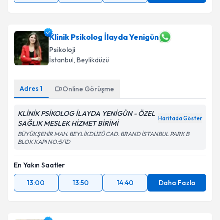
Klinik Psikolog İlayda Yenigün
Psikoloji
İstanbul
,
Beylikdüzü
Adres
1
Online Görüşme
KLİNİK PSİKOLOG İLAYDA YENİGÜN - ÖZEL
Haritada Göster
SAĞLIK MESLEK HİZMET BİRİMİ
BÜYÜKŞEHİR MAH. BEYLİKDÜZÜ CAD. BRAND İSTANBUL PARK B
BLOK KAPI NO:5/1D
En Yakın Saatler
13:00
13:50
14:40
Daha Fazla