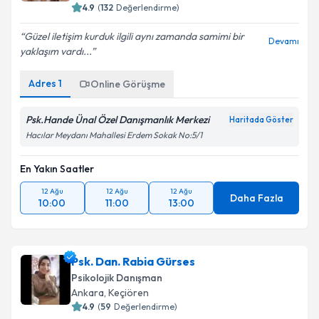
4.9
(
132
Değerlendirme)
Güzel iletişim kurduk ilgili aynı zamanda samimi bir
Devamı
yaklaşım vardı...
Adres
1
Online Görüşme
Psk.Hande Ünal Özel Danışmanlık Merkezi
Haritada Göster
Hacılar Meydanı Mahallesi Erdem Sokak No:5/1
En Yakın Saatler
12 Ağu
12 Ağu
12 Ağu
Daha Fazla
10:00
11:00
13:00
Psk. Dan. Rabia Gürses
Psikolojik Danışman
Ankara
,
Keçiören
4.9
(
59
Değerlendirme)