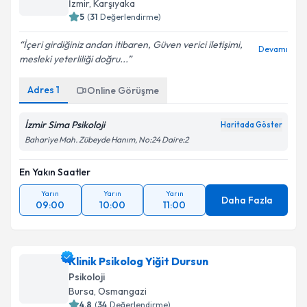
İzmir
,
Karşıyaka
5
(
31
Değerlendirme)
İçeri girdiğiniz andan itibaren, Güven verici iletişimi,
Devamı
mesleki yeterliliği doğru...
Adres
1
Online Görüşme
İzmir Sima Psikoloji
Haritada Göster
Bahariye Mah. Zübeyde Hanım, No:24 Daire:2
En Yakın Saatler
Yarın
Yarın
Yarın
Daha Fazla
09:00
10:00
11:00
Klinik Psikolog Yiğit Dursun
Psikoloji
Bursa
,
Osmangazi