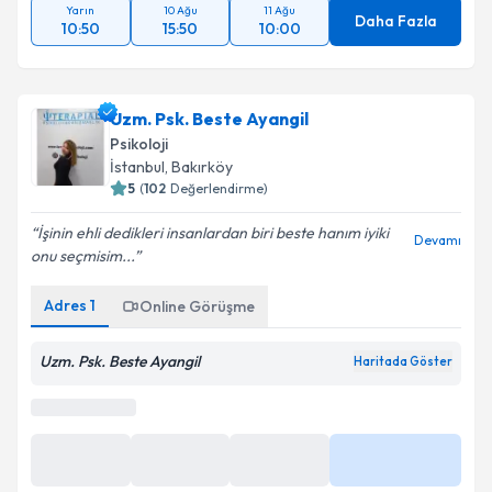
Yarın
10 Ağu
11 Ağu
Daha Fazla
10:50
15:50
10:00
Uzm. Psk. Beste Ayangil
Psikoloji
İstanbul
,
Bakırköy
5
(
102
Değerlendirme)
İşinin ehli dedikleri insanlardan biri beste hanım iyiki
Devamı
onu seçmisim...
Adres
1
Online Görüşme
Uzm. Psk. Beste Ayangil
Haritada Göster