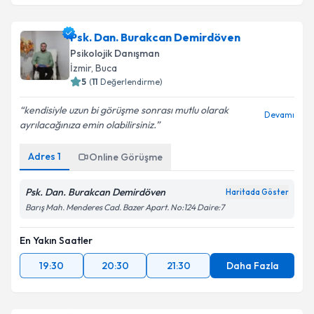
Psk. Dan. Burakcan Demirdöven
Psikolojik Danışman
İzmir
,
Buca
5
(
11
Değerlendirme)
kendisiyle uzun bi görüşme sonrası mutlu olarak
Devamı
ayrılacağınıza emin olabilirsiniz.
Adres
1
Online Görüşme
Psk. Dan. Burakcan Demirdöven
Haritada Göster
Barış Mah. Menderes Cad. Bazer Apart. No:124 Daire:7
En Yakın Saatler
19:30
20:30
21:30
Daha Fazla