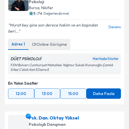
Psikoloji
Bursa
,
Nilüfer
5
(
76
Değerlendirme)
Murat bey işine son derece hakim ve en başından
Devamı
beri...
Adres
1
Online Görüşme
DÜET PSİKOLOJİ
Haritada Göster
FSM Bulvarı Cumhuriyet Mahallesi Yağmur Sokak Rızvanoğlu Çamlık
Sitesi C blok Kat:3 Daire:5
En Yakın Saatler
12:00
13:00
15:00
Daha Fazla
Psk. Dan. Oktay Yüksel
Psikolojik Danışman