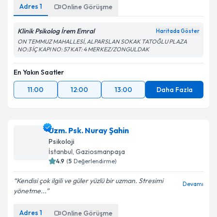
Adres
1
Online Görüşme
Klinik Psikolog İrem Emral
Haritada Göster
ON TEMMUZ MAHALLESİ, ALPARSLAN SOKAK TATOĞLU PLAZA
NO:3 İÇ KAPI NO: 57 KAT: 4 MERKEZ/ZONGULDAK
En Yakın Saatler
11:00
12:00
13:00
Daha Fazla
Uzm. Psk. Nuray Şahin
Psikoloji
İstanbul
,
Gaziosmanpaşa
4.9
(
5
Değerlendirme)
Kendisi çok ilgili ve güler yüzlü bir uzman. Stresimi
Devamı
yönetme...