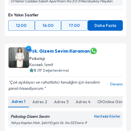
Ortaklar Caddesi Sabah Apartmanı No:3 D:3 Mecidiyeköy Meydan
En Yakın Saatler
12:00
16:00
17:00
Daha Fazla
Psk. Gizem Sevim Karaman
Psikoloji
Kocaeli
,
İzmit
5
(
17
Değerlendirme)
Çok açıklayıcı ve rahatlatıcı tanıdığım için kendimi
Devamı
şanslı hissediyorum.
Adres
1
Adres
2
Adres
3
Adres
4
Online Görüşm
Psikolog Gizem Sevim
Haritada Göster
Yahya Kaptan Mah. Şehit Ergün Sk. No:53 Daire :9