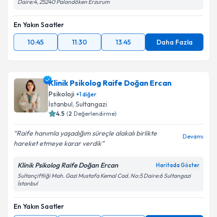
Daire:4, 25240 Palandöken Erzurum
En Yakın Saatler
10:45
11:30
13:45
Daha Fazla
Klinik Psikolog Raife Doğan Ercan
Psikoloji
+
1
diğer
İstanbul
,
Sultangazi
4.5
(
2
Değerlendirme)
Raife hanımla yaşadığım süreçle alakalı birlikte
Devamı
hareket etmeye karar verdik
Klinik Psikolog Raife Doğan Ercan
Haritada Göster
Sultançiftliği Mah. Gazi Mustafa Kemal Cad. No:5 Daire:6 Sultangazi
İstanbul
En Yakın Saatler