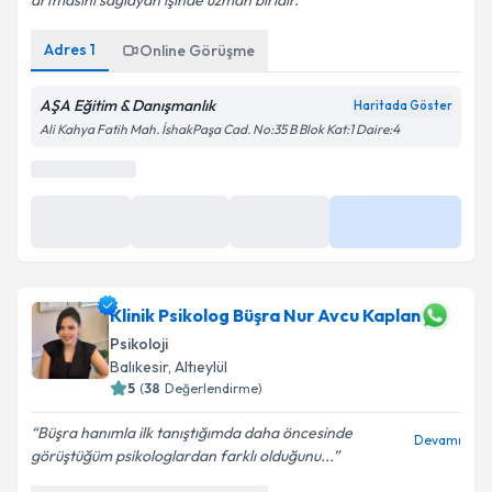
artmasını sağlayan işinde uzman biridir.
Adres
1
Online Görüşme
AŞA Eğitim & Danışmanlık
Haritada Göster
Ali Kahya Fatih Mah. İshakPaşa Cad. No:35 B Blok Kat:1 Daire:4
En Yakın Saatler
11 Ağu
11 Ağu
11 Ağu
Daha Fazla
15:30
16:00
16:30
Klinik Psikolog Büşra Nur Avcu Kaplan
Psikoloji
Balıkesir
,
Altıeylül
5
(
38
Değerlendirme)
Büşra hanımla ilk tanıştığımda daha öncesinde
Devamı
görüştüğüm psikologlardan farklı olduğunu...