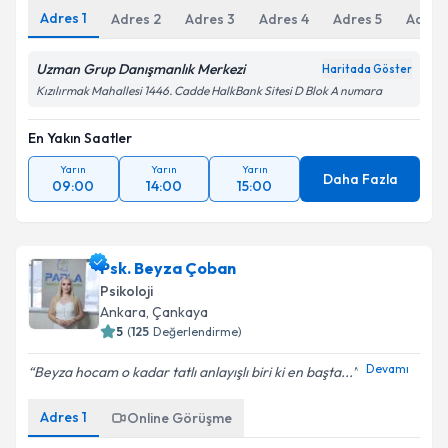
Adres
1
Adres
2
Adres
3
Adres
4
Adres
5
Adres
Uzman Grup Danışmanlık Merkezi
Haritada Göster
Kızılırmak Mahallesi 1446. Cadde HalkBank Sitesi D Blok A numara
En Yakın Saatler
Yarın
Yarın
Yarın
Daha Fazla
09:00
14:00
15:00
Psk. Beyza Çoban
Psikoloji
Ankara
,
Çankaya
5
(
125
Değerlendirme)
Devamı
Beyza hocam o kadar tatlı anlayışlı biri ki en başta...
Adres
1
Online Görüşme