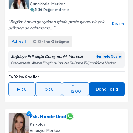
Çanakkale
,
Merkez
5
(
14
Değerlendirme)
Begüm hanım gerçekten işinde profesyonel bir çok
Devamı
psikolog da çalışmama...
Adres
1
Online Görüşme
Sağduyu Psikolojik Danışmanlık Merkezi
Haritada Göster
Esenler Mah. Ahmet Piriştina Cad. No 34 Daire 15 Çanakkale Merkez
En Yakın Saatler
Yarın
14:30
15:30
Daha Fazla
12:00
Psk. Hande Ünal
Psikoloji
Amasya
,
Merkez