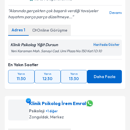
4.8
(
34
Değerlendirme)
Alanında gerçekten çok başarılı verdiği tavsiyeler
Devamı
hayatımı parça parça düzeltmeye...
Adres
1
Online Görüşme
Klinik Psikolog Yiğit Dursun
Haritada Göster
Yeni Karaman Mah. Sanayi Cad. Umi Plaza No:150 Kat:1 D:10
En Yakın Saatler
Yarın
Yarın
Yarın
Daha Fazla
11:30
12:30
13:30
Klinik Psikolog İrem Emral
Psikoloji
+
1
diğer
Zonguldak
,
Merkez