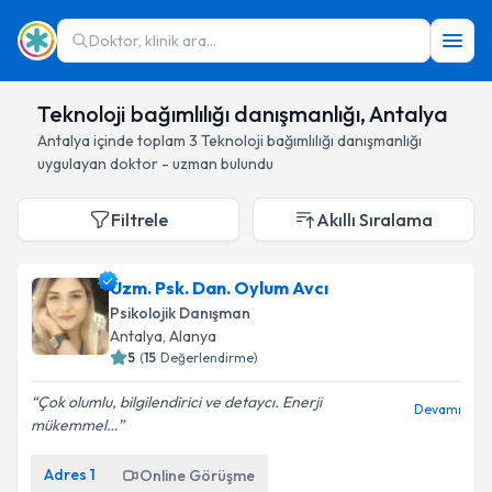
Doktor, klinik ara...
Teknoloji bağımlılığı danışmanlığı, Antalya
Antalya
içinde toplam
3
Teknoloji bağımlılığı danışmanlığı
uygulayan doktor - uzman bulundu
Filtrele
Akıllı Sıralama
Uzm. Psk. Dan. Oylum Avcı
Psikolojik Danışman
Antalya
, Alanya
5
(
15
Değerlendirme)
Çok olumlu, bilgilendirici ve detaycı. Enerji
Devamı
mükemmel…
Adres
1
Online Görüşme