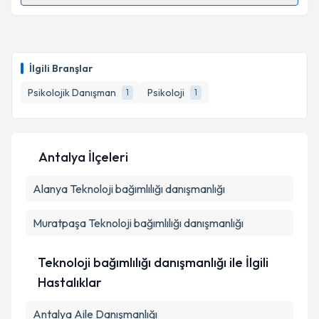
Psk. Dan. Nur Öngül
için randevu takvimi talebi
oluşturun. Size bu uzmandan randevu almanız için bir
İlgili Branşlar
takvim hazırlandığında e-posta ile bilgilendireceğiz.
Psikolojik Danışman
Psikoloji
1
1
E-posta Adresiniz
Antalya İlçeleri
Kişisel verilerimin işlenmesine ilişkin
Aydınlatma
Alanya
Metni
Teknoloji bağımlılığı danışmanlığı
'ni okudum ve kişisel verilerimin belirtilen
kapsamda işlenmesini kabul ediyorum.
Muratpaşa
Teknoloji bağımlılığı danışmanlığı
Takvim Talebini Gönder
Teknoloji bağımlılığı danışmanlığı ile İlgili
Hastalıklar
Antalya Aile Danışmanlığı