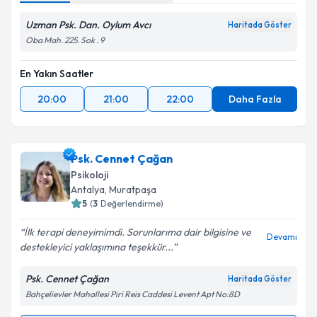
Uzman Psk. Dan. Oylum Avcı
Haritada Göster
Oba Mah. 225. Sok . 9
En Yakın Saatler
20:00
21:00
22:00
Daha Fazla
Psk. Cennet Çağan
Psikoloji
Antalya
, Muratpaşa
5
(
3
Değerlendirme)
İlk terapi deneyimimdi. Sorunlarıma dair bilgisine ve
Devamı
destekleyici yaklaşımına teşekkür...
Psk. Cennet Çağan
Haritada Göster
Bahçelievler Mahallesi Piri Reis Caddesi Levent Apt No:8D