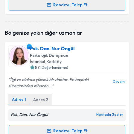
Randevu Talep Et
Randevu Takvimi Talebi
Psk. Cennet Çağan
için randevu takvimi talebi
Bölgenize yakın diğer uzmanlar
oluşturun. Size bu uzmandan randevu almanız için bir
takvim hazırlandığında e-posta ile bilgilendireceğiz.
Psk. Dan. Nur Öngül
E-posta Adresiniz
Psikolojik Danışman
İstanbul
, Kadıköy
5
(
1
Değerlendirme)
İlgi ve alakası yüksek bir doktor. En baştaki
Kişisel verilerimin işlenmesine ilişkin
Aydınlatma
Devamı
sürecimizden itibaren...
Metni
'ni okudum ve kişisel verilerimin belirtilen
kapsamda işlenmesini kabul ediyorum.
Adres
1
Adres
2
Takvim Talebini Gönder
Psk. Dan. Nur Öngül
Haritada Göster
Randevu Talep Et
Randevu Takvimi Talebi