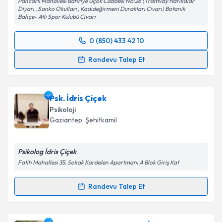
Pancarlı Mahallesi Bahriye Üçok Caddesi No:26 (Tramvay Harikalar
Diyarı , Sanko Okulları , Kadıdeğirmeni Durakları Civarı) Botanik
Bahçe- Atlı Spor Kulubü Civarı
0 (850) 433 42 10
Randevu Takvimi Talebi
Randevu Talep Et
Uzm. Psk. Bahadır Bilgin
için randevu takvimi talebi
oluşturun. Size bu uzmandan randevu almanız için bir
Psk. İdris Çiçek
takvim hazırlandığında e-posta ile bilgilendireceğiz.
Psikoloji
E-posta Adresiniz
Gaziantep
, Şehitkamil
Psikolog İdris Çiçek
Fatih Mahallesi 35. Sokak Kardelen Apartmanı A Blok Giriş Kat
Kişisel verilerimin işlenmesine ilişkin
Aydınlatma
Metni
'ni okudum ve kişisel verilerimin belirtilen
Randevu Talep Et
kapsamda işlenmesini kabul ediyorum.
Randevu Takvimi Talebi
Takvim Talebini Gönder