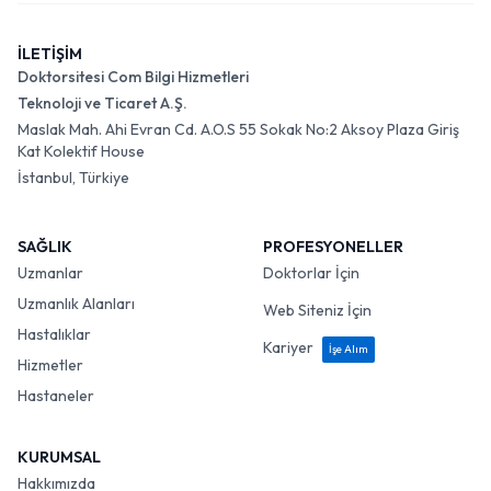
İLETİŞİM
Doktorsitesi Com Bilgi Hizmetleri
Teknoloji ve Ticaret A.Ş.
Maslak Mah. Ahi Evran Cd. A.O.S 55 Sokak No:2 Aksoy Plaza Giriş
Kat Kolektif House
İstanbul, Türkiye
SAĞLIK
PROFESYONELLER
Uzmanlar
Doktorlar İçin
Uzmanlık Alanları
Web Siteniz İçin
Hastalıklar
Kariyer
İşe Alım
Hizmetler
Hastaneler
KURUMSAL
Hakkımızda