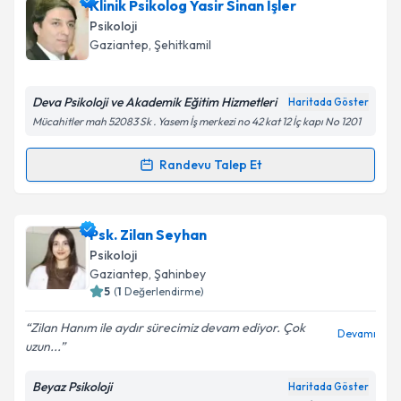
Psk. İdris Çiçek
için randevu takvimi talebi oluşturun.
Klinik Psikolog Yasir Sinan İşler
Size bu uzmandan randevu almanız için bir takvim
Psikoloji
hazırlandığında e-posta ile bilgilendireceğiz.
Gaziantep
, Şehitkamil
E-posta Adresiniz
Deva Psikoloji ve Akademik Eğitim Hizmetleri
Haritada Göster
Mücahitler mah 52083 Sk . Yasem İş merkezi no 42 kat 12 İç kapı No 1201
Kişisel verilerimin işlenmesine ilişkin
Aydınlatma
Randevu Talep Et
Randevu Takvimi Talebi
Metni
'ni okudum ve kişisel verilerimin belirtilen
kapsamda işlenmesini kabul ediyorum.
Klinik Psikolog Yasir Sinan İşler
için randevu
Psk. Zilan Seyhan
takvimi talebi oluşturun. Size bu uzmandan randevu
Takvim Talebini Gönder
Psikoloji
almanız için bir takvim hazırlandığında e-posta ile
Gaziantep
, Şahinbey
bilgilendireceğiz.
5
(
1
Değerlendirme)
E-posta Adresiniz
Zilan Hanım ile aydır sürecimiz devam ediyor. Çok
Devamı
uzun...
Beyaz Psikoloji
Haritada Göster