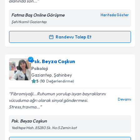
alanında son...
Fatma Baş Online Görüşme
Haritada Göster
Kişisel verilerimin işlenmesine ilişkin
Aydınlatma
Şehitkamil Gaziantep
Metni
'ni okudum ve kişisel verilerimin belirtilen
kapsamda işlenmesini kabul ediyorum.
Randevu Talep Et
Randevu Takvimi Talebi
Takvim Talebini Gönder
Psk. Fatma Baş
için randevu takvimi talebi oluşturun.
Psk. Beyza Coşkun
Size bu uzmandan randevu almanız için bir takvim
Psikoloji
hazırlandığında e-posta ile bilgilendireceğiz.
Gaziantep
, Şahinbey
5
(
10
Değerlendirme)
E-posta Adresiniz
Fibromiyalji...Ruhumun yorulup isyan bayraklarını
Devamı
vücuduma ağrı olarak sinyal göndermesi.
Stress,travma...
Kişisel verilerimin işlenmesine ilişkin
Aydınlatma
Psk. Beyza Coşkun
Metni
'ni okudum ve kişisel verilerimin belirtilen
Yeditepe Mah. 85280 Sk. No:5 Zemin kat
kapsamda işlenmesini kabul ediyorum.