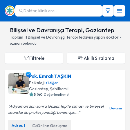
Doktor, klinik ara...
Bilişsel ve Davranışçı Terapi, Gaziantep
Toplam
11
Bilişsel ve Davranışçı Terapi
tedavisi yapan doktor -
uzman bulundu
Filtrele
Akıllı Sıralama
Psk. Emrah TAŞKIN
Psikoloji
+
1
diğer
Gaziantep
, Şehitkamil
5
(
40
Değerlendirme)
Adıyaman’dan sonra Gaziantep’te olması ve bireysel
Devamı
seanslarda profesyonelliği benim için...
Adres
1
Online Görüşme