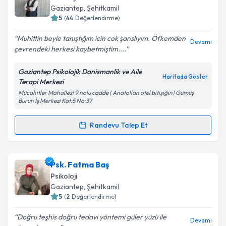
takvim hazırlandığında e-posta ile bilgilendireceğiz.
Gaziantep
, Şehitkamil
5
(
44
Değerlendirme)
E-posta Adresiniz
Muhittin beyle tanıştığım icin cok şanslıyım. Öfkemden
Devamı
çevrendeki herkesi kaybetmiştim....
Gaziantep Psikolojik Danismanlik ve Aile
Kişisel verilerimin işlenmesine ilişkin
Aydınlatma
Haritada Göster
Terapi Merkezi
Metni
'ni okudum ve kişisel verilerimin belirtilen
Mücahitler Mahallesi 9 nolu cadde ( Anatolian otel bitişiğin) Gümüş
kapsamda işlenmesini kabul ediyorum.
Burun İş Merkezi Kat:5 No:37
Randevu Talep Et
Takvim Talebini Gönder
Randevu Takvimi Talebi
Uzm. Psk. Muhittin Dar
için randevu takvimi talebi
Psk. Fatma Baş
oluşturun. Size bu uzmandan randevu almanız için bir
Psikoloji
takvim hazırlandığında e-posta ile bilgilendireceğiz.
Gaziantep
, Şehitkamil
5
(
2
Değerlendirme)
E-posta Adresiniz
Doğru teşhis doğru tedavi yöntemi güler yüzü ile
Devamı