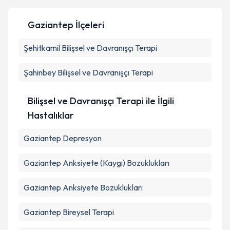
Gaziantep İlçeleri
Kişisel verilerimin işlenmesine ilişkin
Aydınlatma
Şehitkamil
Metni
Bilişsel ve Davranışçı Terapi
'ni okudum ve kişisel verilerimin belirtilen
kapsamda işlenmesini kabul ediyorum.
Şahinbey
Bilişsel ve Davranışçı Terapi
Takvim Talebini Gönder
Bilişsel ve Davranışçı Terapi ile İlgili
Hastalıklar
Gaziantep Depresyon
Gaziantep Anksiyete (Kaygı) Bozuklukları
Gaziantep Anksiyete Bozuklukları
Gaziantep Bireysel Terapi