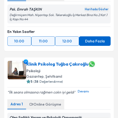
Psk. Emrah TAŞKIN
Haritada Göster
Değirmiçem Mah. Nişantaşı Sok. Tekerekoğlu İş Merkezi Bina No.2 Kat .1
İç Kapı No:44
En Yakın Saatler
10:00
11:00
12:00
Daha Fazla
Klinik Psikolog Tuğba Çakıroğlu
Psikoloji
Gaziantep
, Şehitkamil
5
(
38
Değerlendirme)
Devamı
İlk seans olmasına rağmen cokn iyi geldi
Adres
1
Online Görüşme
Olea Sağlıklı Yaşam ve Psikolojik Danışmanlık