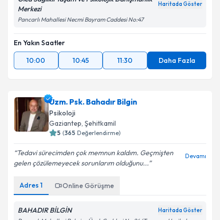
Haritada Göster
Merkezi
Pancarlı Mahallesi Necmi Bayram Caddesi No:47
En Yakın Saatler
10:00
10:45
11:30
Daha Fazla
Uzm. Psk. Bahadır Bilgin
Psikoloji
Gaziantep
, Şehitkamil
5
(
365
Değerlendirme)
Tedavi sürecimden çok memnun kaldım. Geçmişten
Devamı
gelen çözülemeyecek sorunlarım olduğunu...
Adres
1
Online Görüşme
BAHADIR BİLGİN
Haritada Göster