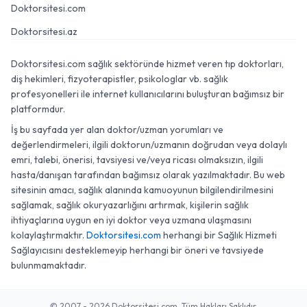
Doktorsitesi.com
Doktorsitesi.az
Doktorsitesi.com sağlık sektöründe hizmet veren tıp doktorları,
diş hekimleri, fizyoterapistler, psikologlar vb. sağlık
profesyonelleri ile internet kullanıcılarını buluşturan bağımsız bir
platformdur.
İş bu sayfada yer alan doktor/uzman yorumları ve
değerlendirmeleri, ilgili doktorun/uzmanın doğrudan veya dolaylı
emri, talebi, önerisi, tavsiyesi ve/veya ricası olmaksızın, ilgili
hasta/danışan tarafından bağımsız olarak yazılmaktadır. Bu web
sitesinin amacı, sağlık alanında kamuoyunun bilgilendirilmesini
sağlamak, sağlık okuryazarlığını artırmak, kişilerin sağlık
ihtiyaçlarına uygun en iyi doktor veya uzmana ulaşmasını
kolaylaştırmaktır.
Doktorsitesi.com
herhangi bir Sağlık Hizmeti
Sağlayıcısını desteklemeyip herhangi bir öneri ve tavsiyede
bulunmamaktadır.
© 2007 - 2026 Doktorsitesi.com. Tüm Hakları Saklıdır.