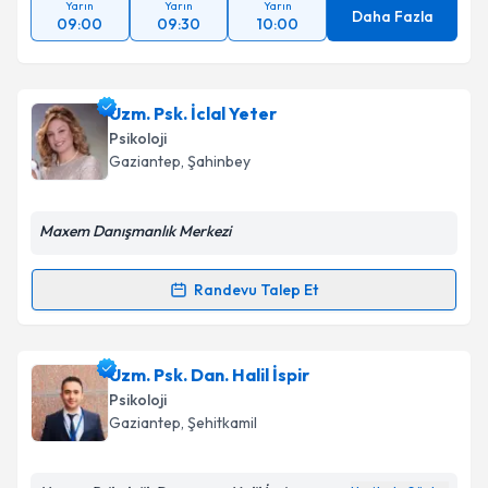
Yarın
Yarın
Yarın
Daha Fazla
09:00
09:30
10:00
Uzm. Psk. İclal Yeter
Psikoloji
Gaziantep
, Şahinbey
Maxem Danışmanlık Merkezi
Randevu Talep Et
Randevu Takvimi Talebi
Uzm. Psk. İclal Yeter
için randevu takvimi talebi
Uzm. Psk. Dan. Halil İspir
oluşturun. Size bu uzmandan randevu almanız için bir
Psikoloji
takvim hazırlandığında e-posta ile bilgilendireceğiz.
Gaziantep
, Şehitkamil
E-posta Adresiniz