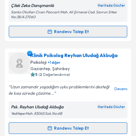
Çilek Zeka Danışmanlık
Haritada Göster
Kişisel verilerimin işlenmesine ilişkin
Aydınlatma
Sanko Okulları Civarı Pancarlı Mah. Ali Şirnevai Cad. Savrun Sitesi
Metni
'ni okudum ve kişisel verilerimin belirtilen
No:38/A 27060
kapsamda işlenmesini kabul ediyorum.
Randevu Talep Et
Randevu Takvimi Talebi
Takvim Talebini Gönder
Uzm. Psk. Dan. Mehmet Gök
için randevu takvimi
Klinik Psikolog Reyhan Uludağ Akbuğa
talebi oluşturun. Size bu uzmandan randevu almanız
Psikoloji
+
1
diğer
için bir takvim hazırlandığında e-posta ile
Gaziantep
, Şahinbey
bilgilendireceğiz.
5
(
2
Değerlendirme)
E-posta Adresiniz
Uzun zamandır yaşadığım uyku problemlerini desteği
Devamı
ile kısa sürede çözüme...
Psk. Reyhan Uludağ Akbuğa
Haritada Göster
Yeditepe Mah. 85065 Sok.No:6B
Kişisel verilerimin işlenmesine ilişkin
Aydınlatma
Metni
'ni okudum ve kişisel verilerimin belirtilen
kapsamda işlenmesini kabul ediyorum.
Randevu Talep Et
Randevu Takvimi Talebi