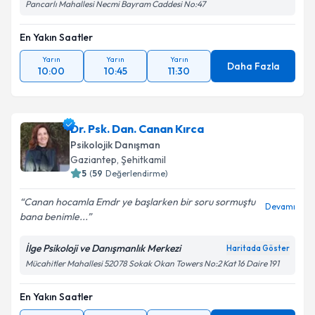
Pancarlı Mahallesi Necmi Bayram Caddesi No:47
En Yakın Saatler
Yarın
Yarın
Yarın
Daha Fazla
10:00
10:45
11:30
Dr. Psk. Dan. Canan Kırca
Psikolojik Danışman
Gaziantep
, Şehitkamil
5
(
59
Değerlendirme)
Canan hocamla Emdr ye başlarken bir soru sormuştu
Devamı
bana benimle...
İlge Psikoloji ve Danışmanlık Merkezi
Haritada Göster
Mücahitler Mahallesi 52078 Sokak Okan Towers No:2 Kat 16 Daire 191
En Yakın Saatler