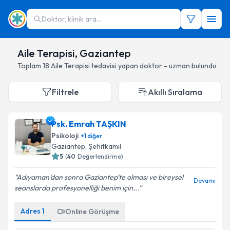
Doktor, klinik ara...
Aile Terapisi, Gaziantep
Toplam
18
Aile Terapisi
tedavisi yapan doktor - uzman bulundu
Filtrele
Akıllı Sıralama
Psk. Emrah TAŞKIN
Psikoloji
+
1
diğer
Gaziantep
, Şehitkamil
5
(
40
Değerlendirme)
Adıyaman’dan sonra Gaziantep’te olması ve bireysel
Devamı
seanslarda profesyonelliği benim için...
Adres
1
Online Görüşme