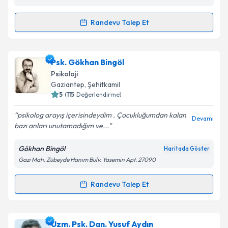
Randevu Talep Et
Randevu Takvimi Talebi
Kişisel verilerimin işlenmesine ilişkin
Aydınlatma
Metni
'ni okudum ve kişisel verilerimin belirtilen
kapsamda işlenmesini kabul ediyorum.
Psk. İsmihan Çiçek
için randevu takvimi talebi
Psk. Gökhan Bingöl
oluşturun. Size bu uzmandan randevu almanız için bir
Psikoloji
takvim hazırlandığında e-posta ile bilgilendireceğiz.
Gaziantep
, Şehitkamil
Takvim Talebini Gönder
5
(
115
Değerlendirme)
E-posta Adresiniz
psikolog arayış içerisindeydim . Çocukluğumdan kalan
Devamı
bazı anları unutamadığım ve...
Gökhan Bingöl
Haritada Göster
Kişisel verilerimin işlenmesine ilişkin
Aydınlatma
Gazi Mah. Zübeyde Hanım Bulv. Yasemin Apt. 27090
Metni
'ni okudum ve kişisel verilerimin belirtilen
kapsamda işlenmesini kabul ediyorum.
Randevu Talep Et
Randevu Takvimi Talebi
Takvim Talebini Gönder
Psk. Gökhan Bingöl
için randevu takvimi talebi
Uzm. Psk. Dan. Yusuf Aydın