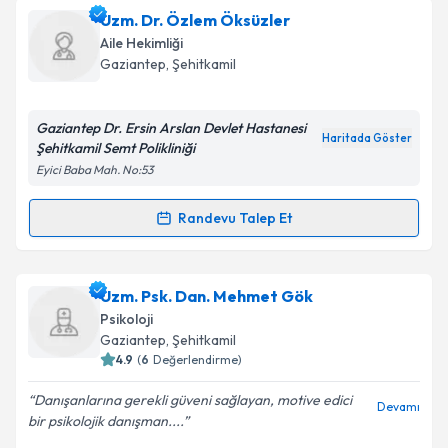
Psk. Beyza Coşkun
için randevu takvimi talebi
Uzm. Dr. Özlem Öksüzler
oluşturun. Size bu uzmandan randevu almanız için bir
Aile Hekimliği
takvim hazırlandığında e-posta ile bilgilendireceğiz.
Gaziantep
, Şehitkamil
E-posta Adresiniz
Gaziantep Dr. Ersin Arslan Devlet Hastanesi
Haritada Göster
Şehitkamil Semt Polikliniği
Eyici Baba Mah. No:53
Kişisel verilerimin işlenmesine ilişkin
Aydınlatma
Metni
'ni okudum ve kişisel verilerimin belirtilen
Randevu Talep Et
Randevu Takvimi Talebi
kapsamda işlenmesini kabul ediyorum.
Uzm. Dr. Özlem Öksüzler
için randevu takvimi talebi
Uzm. Psk. Dan. Mehmet Gök
Takvim Talebini Gönder
oluşturun. Size bu uzmandan randevu almanız için bir
Psikoloji
takvim hazırlandığında e-posta ile bilgilendireceğiz.
Gaziantep
, Şehitkamil
4.9
(
6
Değerlendirme)
E-posta Adresiniz
Danışanlarına gerekli güveni sağlayan, motive edici
Devamı
bir psikolojik danışman....