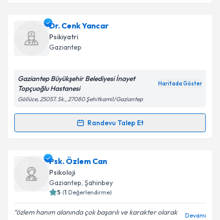
Takvim Talebini Gönder
Klinik Psikolog Reyhan Uludağ Akbuğa
için
Dr. Cenk Yancar
randevu takvimi talebi oluşturun. Size bu uzmandan
Psikiyatri
randevu almanız için bir takvim hazırlandığında e-
Gaziantep
posta ile bilgilendireceğiz.
E-posta Adresiniz
Gaziantep Büyükşehir Belediyesi İnayet
Haritada Göster
Topçuoğlu Hastanesi
Göllüce, 25057. Sk., 27080 Şehitkamil/Gaziantep
Kişisel verilerimin işlenmesine ilişkin
Aydınlatma
Randevu Talep Et
Randevu Takvimi Talebi
Metni
'ni okudum ve kişisel verilerimin belirtilen
kapsamda işlenmesini kabul ediyorum.
Dr. Cenk Yancar
için randevu takvimi talebi
Psk. Özlem Can
oluşturun. Size bu uzmandan randevu almanız için bir
Takvim Talebini Gönder
Psikoloji
takvim hazırlandığında e-posta ile bilgilendireceğiz.
Gaziantep
, Şahinbey
5
(
1
Değerlendirme)
E-posta Adresiniz
özlem hanım alanında çok başarılı ve karakter olarak
Devamı