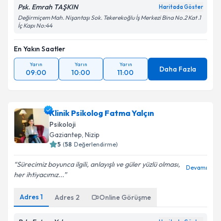
Psk. Emrah TAŞKIN
Haritada Göster
Değirmiçem Mah. Nişantaşı Sok. Tekerekoğlu İş Merkezi Bina No.2 Kat .1
İç Kapı No:44
En Yakın Saatler
Yarın
Yarın
Yarın
Daha Fazla
09:00
10:00
11:00
Klinik Psikolog Fatma Yalçın
Psikoloji
Gaziantep
, Nizip
5
(
58
Değerlendirme)
Sürecimiz boyunca ilgili, anlayışlı ve güler yüzlü olması,
Devamı
her ihtiyacımız...
Adres
1
Adres
2
Online Görüşme