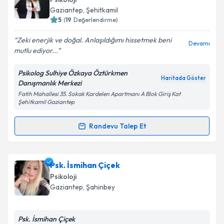
takvim hazırlandığında e-posta ile bilgilendireceğiz.
Gaziantep
, Şehitkamil
5
(
19
Değerlendirme)
E-posta Adresiniz
Zeki enerjik ve doğal. Anlaşıldığımı hissetmek beni
Devamı
mutlu ediyor...
Psikolog Sulhiye Özkaya Öztürkmen
Kişisel verilerimin işlenmesine ilişkin
Aydınlatma
Haritada Göster
Danışmanlık Merkezi
Metni
'ni okudum ve kişisel verilerimin belirtilen
Fatih Mahallesi 35. Sokak Kardelen Apartmanı A Blok Giriş Kat
kapsamda işlenmesini kabul ediyorum.
Şehitkamil Gaziantep
Randevu Talep Et
Takvim Talebini Gönder
Randevu Takvimi Talebi
Psk. Sulhiye Özkaya Öztürkmen
için randevu
Psk. İsmihan Çiçek
takvimi talebi oluşturun. Size bu uzmandan randevu
Psikoloji
almanız için bir takvim hazırlandığında e-posta ile
Gaziantep
, Şahinbey
bilgilendireceğiz.
E-posta Adresiniz
Psk. İsmihan Çiçek