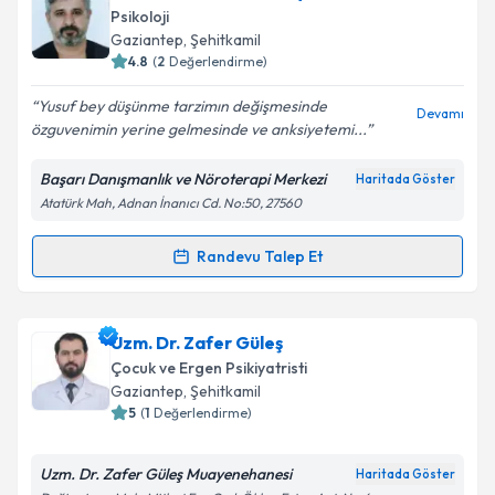
oluşturun. Size bu uzmandan randevu almanız için bir
Psikoloji
takvim hazırlandığında e-posta ile bilgilendireceğiz.
Gaziantep
, Şehitkamil
4.8
(
2
Değerlendirme)
E-posta Adresiniz
Yusuf bey düşünme tarzimın değişmesinde
Devamı
özguvenimin yerine gelmesinde ve anksiyetemi...
Başarı Danışmanlık ve Nöroterapi Merkezi
Haritada Göster
Kişisel verilerimin işlenmesine ilişkin
Aydınlatma
Atatürk Mah, Adnan İnanıcı Cd. No:50, 27560
Metni
'ni okudum ve kişisel verilerimin belirtilen
kapsamda işlenmesini kabul ediyorum.
Randevu Talep Et
Randevu Takvimi Talebi
Takvim Talebini Gönder
Uzm. Psk. Dan. Yusuf Aydın
için randevu takvimi
Uzm. Dr. Zafer Güleş
talebi oluşturun. Size bu uzmandan randevu almanız
Çocuk ve Ergen Psikiyatristi
için bir takvim hazırlandığında e-posta ile
Gaziantep
, Şehitkamil
bilgilendireceğiz.
5
(
1
Değerlendirme)
E-posta Adresiniz
Uzm. Dr. Zafer Güleş Muayenehanesi
Haritada Göster