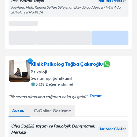
Psk. Fatma Yalçın
Haritada Göster
Mevlana Mah. Kanuni Sultan Süleyman Bulv. 35 cadde üzeri 1408 Ada
204 Parsel No:90/A
Klinik Psikolog Tuğba Çakıroğlu
Psikoloji
Gaziantep
, Şehitkamil
5
(
38
Değerlendirme)
Devamı
İlk seans olmasına rağmen cokn iyi geldi
Adres
1
Online Görüşme
Olea Sağlıklı Yaşam ve Psikolojik Danışmanlık
Haritada Göster
Merkezi