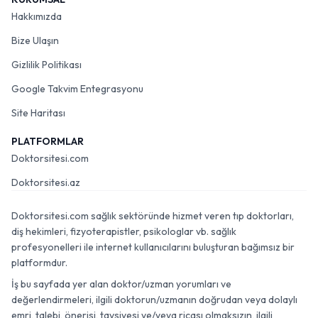
Hakkımızda
Bize Ulaşın
Gizlilik Politikası
Google Takvim Entegrasyonu
Site Haritası
PLATFORMLAR
Doktorsitesi.com
Doktorsitesi.az
Doktorsitesi.com sağlık sektöründe hizmet veren tıp doktorları,
diş hekimleri, fizyoterapistler, psikologlar vb. sağlık
profesyonelleri ile internet kullanıcılarını buluşturan bağımsız bir
platformdur.
İş bu sayfada yer alan doktor/uzman yorumları ve
değerlendirmeleri, ilgili doktorun/uzmanın doğrudan veya dolaylı
emri, talebi, önerisi, tavsiyesi ve/veya ricası olmaksızın, ilgili