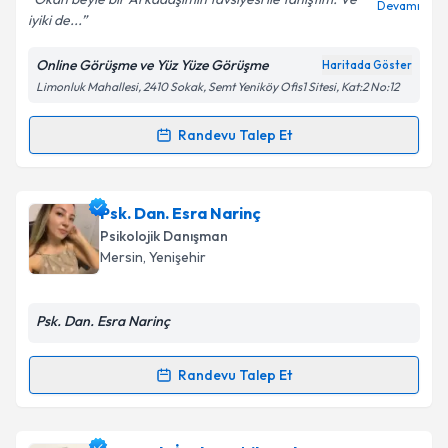
Devamı
iyiki de...
Online Görüşme ve Yüz Yüze Görüşme
Haritada Göster
Kişisel verilerimin işlenmesine ilişkin
Aydınlatma
Limonluk Mahallesi, 2410 Sokak, Semt Yeniköy Ofis1 Sitesi, Kat:2 No:12
Metni
'ni okudum ve kişisel verilerimin belirtilen
kapsamda işlenmesini kabul ediyorum.
Randevu Talep Et
Randevu Takvimi Talebi
Takvim Talebini Gönder
Uzm. Psk. Okan Söylemez
için randevu takvimi
Psk. Dan. Esra Narinç
talebi oluşturun. Size bu uzmandan randevu almanız
Psikolojik Danışman
için bir takvim hazırlandığında e-posta ile
Mersin
, Yenişehir
bilgilendireceğiz.
E-posta Adresiniz
Psk. Dan. Esra Narinç
Randevu Talep Et
Randevu Takvimi Talebi
Kişisel verilerimin işlenmesine ilişkin
Aydınlatma
Metni
'ni okudum ve kişisel verilerimin belirtilen