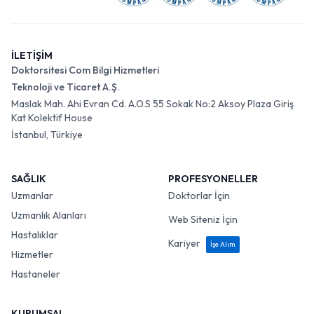
İLETİŞİM
Doktorsitesi Com Bilgi Hizmetleri
Teknoloji ve Ticaret A.Ş.
Maslak Mah. Ahi Evran Cd. A.O.S 55 Sokak No:2 Aksoy Plaza Giriş
Kat Kolektif House
İstanbul, Türkiye
SAĞLIK
PROFESYONELLER
Uzmanlar
Doktorlar İçin
Uzmanlık Alanları
Web Siteniz İçin
Hastalıklar
Kariyer
İşe Alım
Hizmetler
Hastaneler
KURUMSAL