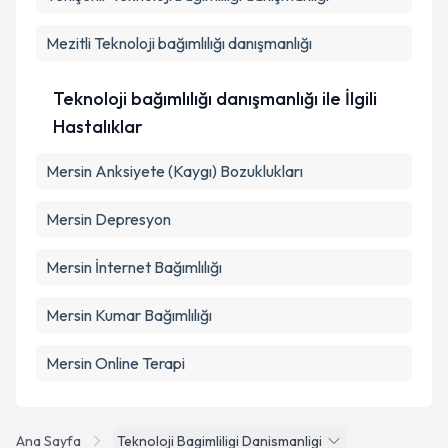
Metni
'ni okudum ve kişisel verilerimin belirtilen
kapsamda işlenmesini kabul ediyorum.
Mezitli
Teknoloji bağımlılığı danışmanlığı
Takvim Talebini Gönder
Teknoloji bağımlılığı danışmanlığı ile İlgili
Hastalıklar
Mersin Anksiyete (Kaygı) Bozuklukları
Mersin Depresyon
Mersin İnternet Bağımlılığı
Mersin Kumar Bağımlılığı
Mersin Online Terapi
Ana Sayfa
Teknoloji Bagimliligi Danismanligi