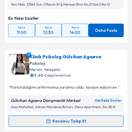
Yeni Mah. 33166 Sok. Ofisium 34 İş Merkezi Bina No:21 Kat:2 No:12
En Yakın Saatler
Yarın
Yarın
Yarın
Daha Fazla
11:00
12:30
14:00
Klinik Psikolog Gülcihan Agaeva
Psikoloji
Mersin
, Yenişehir
5
(
40
Değerlendirme)
Farkındalığımı arttırmama yardımcı oldu, tavsiye ediyorum.
Gülcihan Agaeva Danışmanlık Merkezi
Haritada Göster
Gazi Mahallesi, Adnan Menderes Bulvarı, Denis Apartmanı, No:38/8
Randevu Talep Et
Randevu Takvimi Talebi