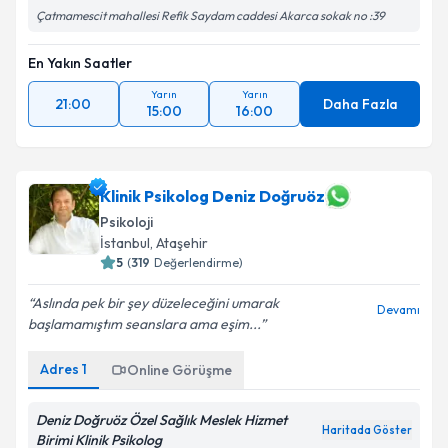
Çatmamescit mahallesi Refik Saydam caddesi Akarca sokak no :39
En Yakın Saatler
Yarın
Yarın
21:00
Daha Fazla
15:00
16:00
Klinik Psikolog Deniz Doğruöz
Psikoloji
İstanbul
, Ataşehir
5
(
319
Değerlendirme)
Aslında pek bir şey düzeleceğini umarak
Devamı
başlamamıştım seanslara ama eşim...
Adres
1
Online Görüşme
Deniz Doğruöz Özel Sağlık Meslek Hizmet
Haritada Göster
Birimi Klinik Psikolog