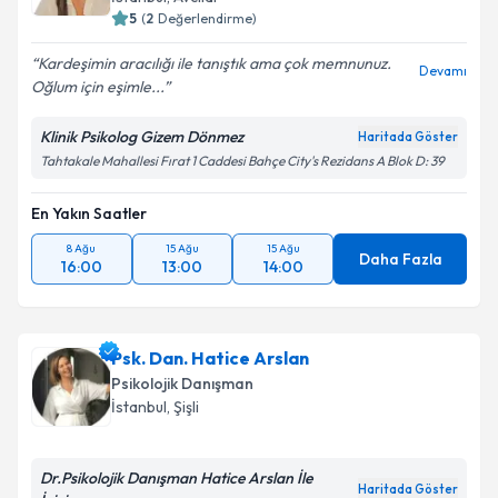
5
(
2
Değerlendirme)
Kardeşimin aracılığı ile tanıştık ama çok memnunuz.
Devamı
Oğlum için eşimle...
Klinik Psikolog Gizem Dönmez
Haritada Göster
Tahtakale Mahallesi Fırat 1 Caddesi Bahçe City's Rezidans A Blok D: 39
En Yakın Saatler
8 Ağu
15 Ağu
15 Ağu
Daha Fazla
16:00
13:00
14:00
Psk. Dan. Hatice Arslan
Psikolojik Danışman
İstanbul
, Şişli
Dr.Psikolojik Danışman Hatice Arslan İle
Haritada Göster