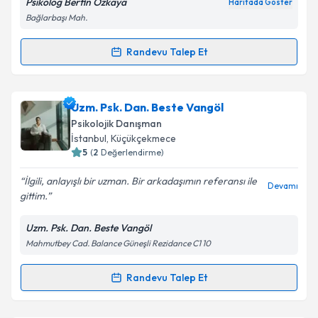
Psikolog Berfin Özkaya
Haritada Göster
Kişisel verilerimin işlenmesine ilişkin
Aydınlatma
Bağlarbaşı Mah.
Metni
'ni okudum ve kişisel verilerimin belirtilen
kapsamda işlenmesini kabul ediyorum.
Randevu Talep Et
Randevu Takvimi Talebi
Takvim Talebini Gönder
Psk. Berfin Özkaya
için randevu takvimi talebi
Uzm. Psk. Dan. Beste Vangöl
oluşturun. Size bu uzmandan randevu almanız için bir
Psikolojik Danışman
takvim hazırlandığında e-posta ile bilgilendireceğiz.
İstanbul
, Küçükçekmece
5
(
2
Değerlendirme)
E-posta Adresiniz
İlgili, anlayışlı bir uzman. Bir arkadaşımın referansı ile
Devamı
gittim.
Uzm. Psk. Dan. Beste Vangöl
Kişisel verilerimin işlenmesine ilişkin
Aydınlatma
Mahmutbey Cad. Balance Güneşli Rezidance C1 10
Metni
'ni okudum ve kişisel verilerimin belirtilen
kapsamda işlenmesini kabul ediyorum.
Randevu Talep Et
Randevu Takvimi Talebi
Takvim Talebini Gönder