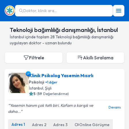
Doktor, klinik ara...
Teknoloji bağımlılığı danışmanlığı, İstanbul
İstanbul
içinde toplam
28
Teknoloji bağımlılığı danışmanlığı
uygulayan doktor - uzman bulundu
Filtrele
Akıllı Sıralama
Klinik Psikolog Yasemin Mısırlı
Psikoloji
+
1
diğer
İstanbul
, Şişli
5
(
59
Değerlendirme)
Yasemin hanım çok tatlı biri. Kafam o karışık ve
Devamı
daha...
Adres
1
Adres
2
Adres
3
Online Görüşme