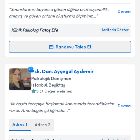
E-posta Adresiniz
Seanslarımız boyunca gösterdiğiniz profesyonellik,
Devamı
anlayış ve güven ortamı oluşturma biçiminiz...
Klinik Psikolog Fatoş Efe
Haritada Göster
Kişisel verilerimin işlenmesine ilişkin
Aydınlatma
Metni
'ni okudum ve kişisel verilerimin belirtilen
kapsamda işlenmesini kabul ediyorum.
Randevu Talep Et
Randevu Takvimi Talebi
Takvim Talebini Gönder
Klinik Psikolog Fatoş Efe
için randevu takvimi talebi
Psk. Dan. Ayşegül Aydemir
oluşturun. Size bu uzmandan randevu almanız için bir
Psikolojik Danışman
takvim hazırlandığında e-posta ile bilgilendireceğiz.
İstanbul
, Beşiktaş
5
(
7
Değerlendirme)
E-posta Adresiniz
İlk başta terapiye başlamak konusunda tereddütlerim
Devamı
vardı. Ama bugün çıktığımda...
Adres
1
Adres
2
Kişisel verilerimin işlenmesine ilişkin
Aydınlatma
Metni
'ni okudum ve kişisel verilerimin belirtilen
kapsamda işlenmesini kabul ediyorum.