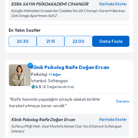
ESRA SAYIN PSİKOAKADEMİ CİHANGİR
Haritada Göster
Kuloğlu Mahallesi Sıraselviler Caddesi No:68 Cihangir Garanti Bankası
Üstü Simge Apartmanı Kat:2
En Yakın Saatler
20:30
21:15
22:00
Daha Fazla
Klinik Psikolog Raife Doğan Ercan
Psikoloji
+
1
diğer
İstanbul
, Sultangazi
4.5
(
2
Değerlendirme)
Raife hanımla yaşadığım süreçle alakalı birlikte
Devamı
hareket etmeye karar verdik
Klinik Psikolog Raife Doğan Ercan
Haritada Göster
Sultançiftliği Mah. Gazi Mustafa Kemal Cad. No:5 Daire:6 Sultangazi
İstanbul