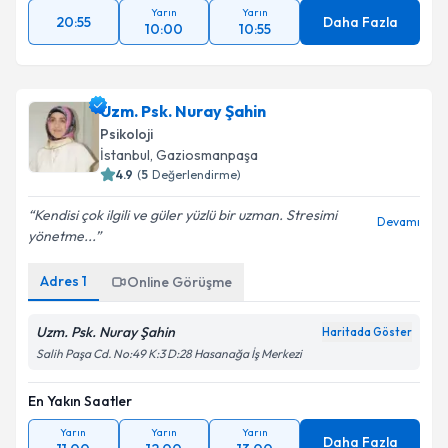
Yarın
Yarın
20:55
Daha Fazla
10:00
10:55
Uzm. Psk. Nuray Şahin
Psikoloji
İstanbul
, Gaziosmanpaşa
4.9
(
5
Değerlendirme)
Kendisi çok ilgili ve güler yüzlü bir uzman. Stresimi
Devamı
yönetme...
Adres
1
Online Görüşme
Uzm. Psk. Nuray Şahin
Haritada Göster
Salih Paşa Cd. No:49 K:3 D:28 Hasanağa İş Merkezi
En Yakın Saatler
Yarın
Yarın
Yarın
Daha Fazla