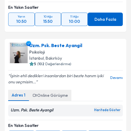
En Yakın Saatler
Yarın
10 Ağu
11 Ağu
Daha Fazla
10:50
15:50
10:00
Uzm. Psk. Beste Ayangil
Psikoloji
İstanbul
, Bakırköy
5
(
102
Değerlendirme)
İşinin ehli dedikleri insanlardan biri beste hanım iyiki
Devamı
onu seçmisim...
Adres
1
Online Görüşme
Uzm. Psk. Beste Ayangil
Haritada Göster
En Yakın Saatler