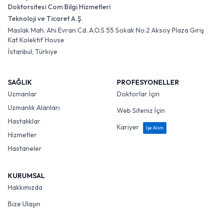
Doktorsitesi Com Bilgi Hizmetleri
Teknoloji ve Ticaret A.Ş.
Maslak Mah. Ahi Evran Cd. A.O.S 55 Sokak No:2 Aksoy Plaza Giriş
Kat Kolektif House
İstanbul, Türkiye
SAĞLIK
PROFESYONELLER
Uzmanlar
Doktorlar İçin
Uzmanlık Alanları
Web Siteniz İçin
Hastalıklar
Kariyer
İşe Alım
Hizmetler
Hastaneler
KURUMSAL
Hakkımızda
Bize Ulaşın