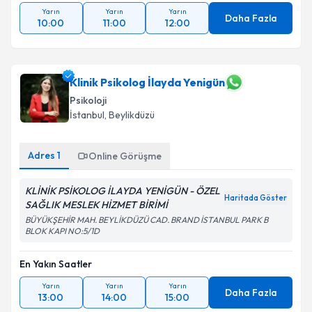
Yarın
Yarın
Yarın
Daha Fazla
10:00
11:00
12:00
Klinik Psikolog İlayda Yenigün
Psikoloji
İstanbul
, Beylikdüzü
Adres
1
Online Görüşme
KLİNİK PSİKOLOG İLAYDA YENİGÜN - ÖZEL
Haritada Göster
SAĞLIK MESLEK HİZMET BİRİMİ
BÜYÜKŞEHİR MAH. BEYLİKDÜZÜ CAD. BRAND İSTANBUL PARK B
BLOK KAPI NO:5/1D
En Yakın Saatler
Yarın
Yarın
Yarın
Daha Fazla
13:00
14:00
15:00