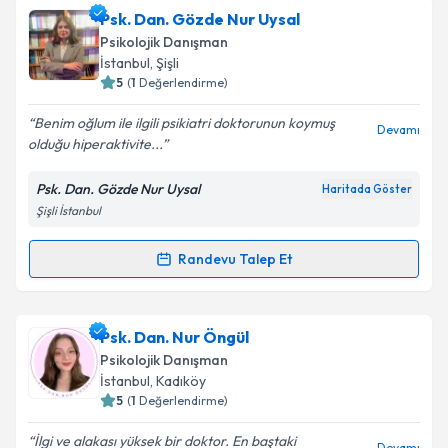
Takvim Talebini Gönder
Klinik Psikolog Esra Çetinkaya
için randevu takvimi
Psk. Dan. Gözde Nur Uysal
talebi oluşturun. Size bu uzmandan randevu almanız
Psikolojik Danışman
için bir takvim hazırlandığında e-posta ile
İstanbul
, Şişli
bilgilendireceğiz.
5
(
1
Değerlendirme)
E-posta Adresiniz
Benim oğlum ile ilgili psikiatri doktorunun koymuş
Devamı
olduğu hiperaktivite...
Psk. Dan. Gözde Nur Uysal
Haritada Göster
Şişli İstanbul
Kişisel verilerimin işlenmesine ilişkin
Aydınlatma
Metni
'ni okudum ve kişisel verilerimin belirtilen
kapsamda işlenmesini kabul ediyorum.
Randevu Talep Et
Randevu Takvimi Talebi
Takvim Talebini Gönder
Psk. Dan. Gözde Nur Uysal
için randevu takvimi
Psk. Dan. Nur Öngül
talebi oluşturun. Size bu uzmandan randevu almanız
Psikolojik Danışman
için bir takvim hazırlandığında e-posta ile
İstanbul
, Kadıköy
bilgilendireceğiz.
5
(
1
Değerlendirme)
E-posta Adresiniz
İlgi ve alakası yüksek bir doktor. En baştaki
Devamı