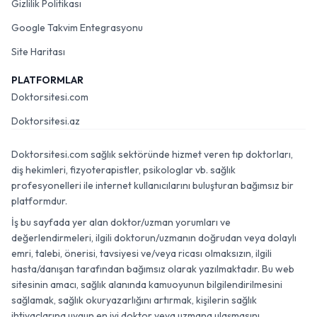
Gizlilik Politikası
Google Takvim Entegrasyonu
Site Haritası
PLATFORMLAR
Doktorsitesi.com
Doktorsitesi.az
Doktorsitesi.com sağlık sektöründe hizmet veren tıp doktorları,
diş hekimleri, fizyoterapistler, psikologlar vb. sağlık
profesyonelleri ile internet kullanıcılarını buluşturan bağımsız bir
platformdur.
İş bu sayfada yer alan doktor/uzman yorumları ve
değerlendirmeleri, ilgili doktorun/uzmanın doğrudan veya dolaylı
emri, talebi, önerisi, tavsiyesi ve/veya ricası olmaksızın, ilgili
hasta/danışan tarafından bağımsız olarak yazılmaktadır. Bu web
sitesinin amacı, sağlık alanında kamuoyunun bilgilendirilmesini
sağlamak, sağlık okuryazarlığını artırmak, kişilerin sağlık
ihtiyaçlarına uygun en iyi doktor veya uzmana ulaşmasını