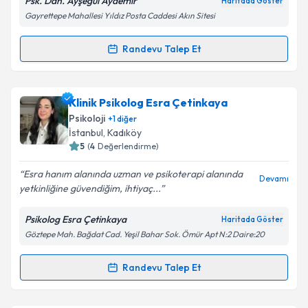
Psk. Dan. Ayşegül Aydemir
Haritada Göster
Gayrettepe Mahallesi Yıldız Posta Caddesi Akın Sitesi
Takvim Talebini Gönder
Randevu Talep Et
Randevu Takvimi Talebi
Psk. Dan. Ayşegül Aydemir
için randevu takvimi
Klinik Psikolog Esra Çetinkaya
talebi oluşturun. Size bu uzmandan randevu almanız
Psikoloji
+
1
diğer
için bir takvim hazırlandığında e-posta ile
İstanbul
, Kadıköy
bilgilendireceğiz.
5
(
4
Değerlendirme)
E-posta Adresiniz
Esra hanım alanında uzman ve psikoterapi alanında
Devamı
yetkinliğine güvendiğim, ihtiyaç...
Psikolog Esra Çetinkaya
Haritada Göster
Göztepe Mah. Bağdat Cad. Yeşil Bahar Sok. Ömür Apt N:2 Daire:20
Kişisel verilerimin işlenmesine ilişkin
Aydınlatma
Metni
'ni okudum ve kişisel verilerimin belirtilen
kapsamda işlenmesini kabul ediyorum.
Randevu Talep Et
Randevu Takvimi Talebi