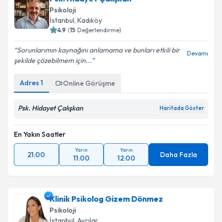
Psikoloji
İstanbul
, Kadıköy
4.9
(
15
Değerlendirme)
Sorunlarımın kaynağını anlamama ve bunları etkili bir
Devamı
şekilde çözebilmem için...
Adres
1
Online Görüşme
Psk. Hidayet Çalışkan
Haritada Göster
En Yakın Saatler
Yarın
Yarın
21:00
Daha Fazla
11:00
12:00
Klinik Psikolog Gizem Dönmez
Psikoloji
İstanbul
, Avcılar