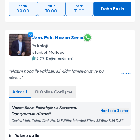
Yarın
Yarın
Yarın
Daha Fazla
09:00
10:00
11:00
Uzm. Psk. Nazım Serin
Psikoloji
İstanbul
, Maltepe
5
(
17
Değerlendirme)
Nazım hoca ile yaklaşık iki yıldır tanışıyoruz ve bu
Devamı
süre...
Adres
1
Online Görüşme
Nazım Serin Psikolojik ve Kurumsal
Haritada Göster
Danışmanlık Hizmeti
Cevizli Mah. Zuhal Cad. No:46E Ritim İstanbul Sitesi A5 Blok K.15 D.82
En Yakın Saatler