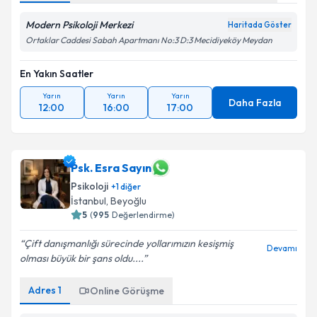
Modern Psikoloji Merkezi
Haritada Göster
Ortaklar Caddesi Sabah Apartmanı No:3 D:3 Mecidiyeköy Meydan
En Yakın Saatler
Yarın
Yarın
Yarın
Daha Fazla
12:00
16:00
17:00
Psk. Esra Sayın
Psikoloji
+
1
diğer
İstanbul
, Beyoğlu
5
(
995
Değerlendirme)
Çift danışmanlığı sürecinde yollarımızın kesişmiş
Devamı
olması büyük bir şans oldu....
Adres
1
Online Görüşme