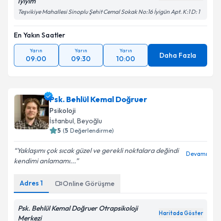
İyiyim
Teşvikiye Mahallesi Sinoplu Şehit Cemal Sokak No:16 İyigün Apt. K:1 D: 1
En Yakın Saatler
Yarın
Yarın
Yarın
Daha Fazla
09:00
09:30
10:00
Psk. Behlül Kemal Doğruer
Psikoloji
İstanbul
, Beyoğlu
5
(
5
Değerlendirme)
Yaklaşımı çok sıcak güzel ve gerekli noktalara değindi
Devamı
kendimi anlamamı...
Adres
1
Online Görüşme
Psk. Behlül Kemal Doğruer Otrapsikoloji
Haritada Göster
Merkezi