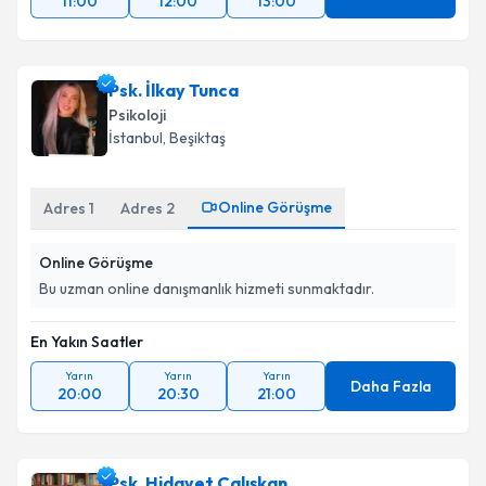
11:00
12:00
13:00
Psk. İlkay Tunca
Psikoloji
İstanbul
, Beşiktaş
Online Görüşme
Adres
1
Adres
2
Online Görüşme
Bu uzman online danışmanlık hizmeti sunmaktadır.
En Yakın Saatler
Yarın
Yarın
Yarın
Daha Fazla
20:00
20:30
21:00
Psk. Hidayet Çalışkan