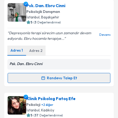
Uzm. Psk. Dan. Beste Vangöl
için randevu takvimi
Psk. Dan. Ebru Cinni
talebi oluşturun. Size bu uzmandan randevu almanız
Psikolojik Danışman
için bir takvim hazırlandığında e-posta ile
İstanbul
, Başakşehir
bilgilendireceğiz.
5
(
3
Değerlendirme)
E-posta Adresiniz
Depresyonla terapi sürecim uzun zamandır devam
Devamı
ediyordu. Ebru hocamla terapiye...
Adres
1
Adres
2
Kişisel verilerimin işlenmesine ilişkin
Aydınlatma
Metni
'ni okudum ve kişisel verilerimin belirtilen
Psk. Dan. Ebru Cinni
kapsamda işlenmesini kabul ediyorum.
Randevu Talep Et
Randevu Takvimi Talebi
Takvim Talebini Gönder
Psk. Dan. Ebru Cinni
için randevu takvimi talebi
Klinik Psikolog Fatoş Efe
oluşturun. Size bu uzmandan randevu almanız için bir
Psikoloji
+
2
diğer
takvim hazırlandığında e-posta ile bilgilendireceğiz.
İstanbul
, Kadıköy
5
(
37
Değerlendirme)