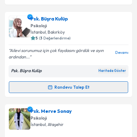
Psk. Büşra Kulüp
Psikoloji
İstanbul
, Bakırköy
5
(
3
Değerlendirme)
Ailevi sorunumuz için çok faydasını gördük ve ayın
Devamı
ardından...
Psk. Büşra Kulüp
Haritada Göster
Randevu Talep Et
Randevu Takvimi Talebi
Psk. Büşra Kulüp
için randevu takvimi talebi oluşturun.
Psk. Merve Sonay
Size bu uzmandan randevu almanız için bir takvim
Psikoloji
hazırlandığında e-posta ile bilgilendireceğiz.
İstanbul
, Ataşehir
E-posta Adresiniz