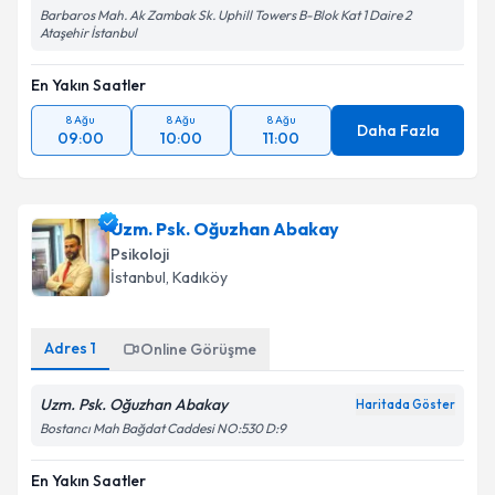
Barbaros Mah. Ak Zambak Sk. Uphill Towers B-Blok Kat 1 Daire 2
Ataşehir İstanbul
En Yakın Saatler
8 Ağu
8 Ağu
8 Ağu
Daha Fazla
09:00
10:00
11:00
Uzm. Psk. Oğuzhan Abakay
Psikoloji
İstanbul
, Kadıköy
Adres
1
Online Görüşme
Uzm. Psk. Oğuzhan Abakay
Haritada Göster
Bostancı Mah Bağdat Caddesi NO:530 D:9
En Yakın Saatler