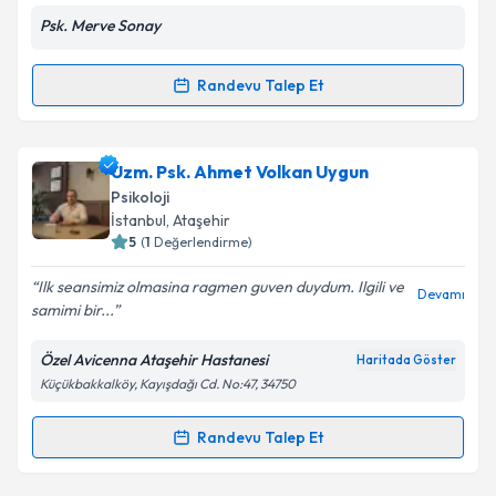
Psk. Merve Sonay
Randevu Talep Et
Randevu Takvimi Talebi
Kişisel verilerimin işlenmesine ilişkin
Aydınlatma
Metni
'ni okudum ve kişisel verilerimin belirtilen
kapsamda işlenmesini kabul ediyorum.
Psk. Merve Sonay
için randevu takvimi talebi
Uzm. Psk. Ahmet Volkan Uygun
oluşturun. Size bu uzmandan randevu almanız için bir
Psikoloji
takvim hazırlandığında e-posta ile bilgilendireceğiz.
Takvim Talebini Gönder
İstanbul
, Ataşehir
5
(
1
Değerlendirme)
E-posta Adresiniz
Ilk seansimiz olmasina ragmen guven duydum. Ilgili ve
Devamı
samimi bir...
Özel Avicenna Ataşehir Hastanesi
Haritada Göster
Kişisel verilerimin işlenmesine ilişkin
Aydınlatma
Küçükbakkalköy, Kayışdağı Cd. No:47, 34750
Metni
'ni okudum ve kişisel verilerimin belirtilen
kapsamda işlenmesini kabul ediyorum.
Randevu Talep Et
Randevu Takvimi Talebi
Takvim Talebini Gönder