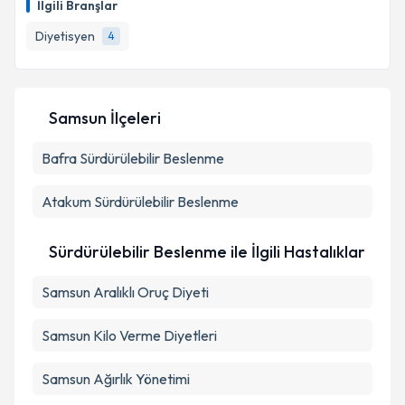
İlgili Branşlar
takvim hazırlandığında e-posta ile bilgilendireceğiz.
Diyetisyen
4
E-posta Adresiniz
Samsun İlçeleri
Kişisel verilerimin işlenmesine ilişkin
Aydınlatma
Bafra
Sürdürülebilir Beslenme
Metni
'ni okudum ve kişisel verilerimin belirtilen
kapsamda işlenmesini kabul ediyorum.
Atakum
Sürdürülebilir Beslenme
Takvim Talebini Gönder
Sürdürülebilir Beslenme ile İlgili Hastalıklar
Samsun Aralıklı Oruç Diyeti
Samsun Kilo Verme Diyetleri
Samsun Ağırlık Yönetimi