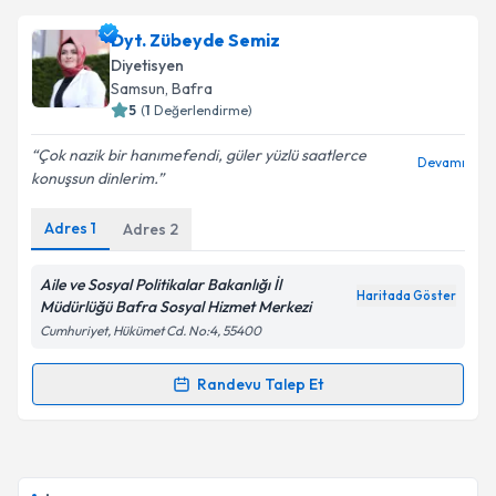
Dyt. Gülşah Atmaca
için randevu takvimi talebi
Dyt. Zübeyde Semiz
oluşturun. Size bu uzmandan randevu almanız için bir
Diyetisyen
takvim hazırlandığında e-posta ile bilgilendireceğiz.
Samsun
, Bafra
5
(
1
Değerlendirme)
E-posta Adresiniz
Çok nazik bir hanımefendi, güler yüzlü saatlerce
Devamı
konuşsun dinlerim.
Adres
1
Adres
2
Kişisel verilerimin işlenmesine ilişkin
Aydınlatma
Metni
'ni okudum ve kişisel verilerimin belirtilen
kapsamda işlenmesini kabul ediyorum.
Aile ve Sosyal Politikalar Bakanlığı İl
Haritada Göster
Müdürlüğü Bafra Sosyal Hizmet Merkezi
Cumhuriyet, Hükümet Cd. No:4, 55400
Takvim Talebini Gönder
Randevu Talep Et
Randevu Takvimi Talebi
Dyt. Zübeyde Semiz
için randevu takvimi talebi
oluşturun. Size bu uzmandan randevu almanız için bir