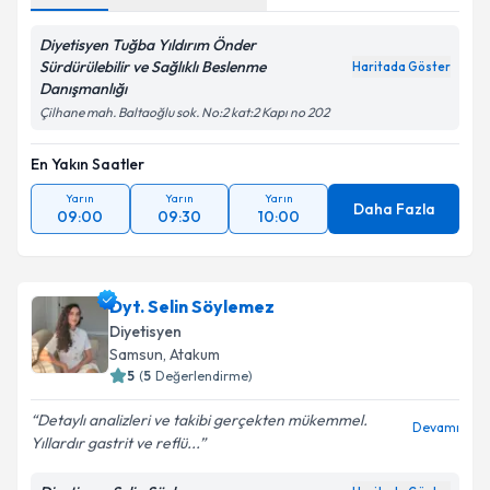
Diyetisyen Tuğba Yıldırım Önder
Sürdürülebilir ve Sağlıklı Beslenme
Haritada Göster
Danışmanlığı
Çilhane mah. Baltaoğlu sok. No:2 kat:2 Kapı no 202
En Yakın Saatler
Yarın
Yarın
Yarın
Daha Fazla
09:00
09:30
10:00
Dyt. Selin Söylemez
Diyetisyen
Samsun
, Atakum
5
(
5
Değerlendirme)
Detaylı analizleri ve takibi gerçekten mükemmel.
Devamı
Yıllardır gastrit ve reflü...