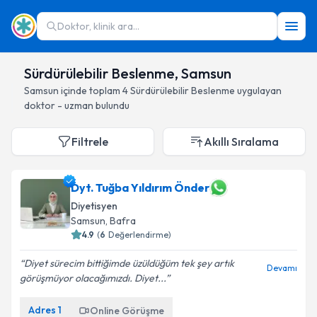
Doktor, klinik ara...
Sürdürülebilir Beslenme, Samsun
Samsun
içinde toplam
4
Sürdürülebilir Beslenme
uygulayan
doktor - uzman bulundu
Filtrele
Akıllı Sıralama
Dyt. Tuğba Yıldırım Önder
Diyetisyen
Samsun
, Bafra
4.9
(
6
Değerlendirme)
Diyet sürecim bittiğimde üzüldüğüm tek şey artık
Devamı
görüşmüyor olacağımızdı. Diyet...
Adres
1
Online Görüşme