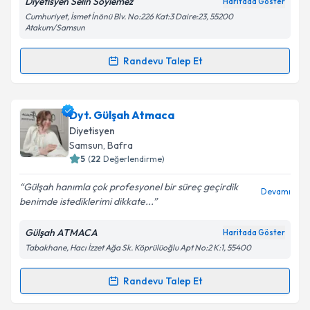
Diyetisyen Selin Söylemez
Haritada Göster
Cumhuriyet, İsmet İnönü Blv. No:226 Kat:3 Daire:23, 55200
Atakum/Samsun
Randevu Talep Et
Randevu Takvimi Talebi
Dyt. Selin Söylemez
için randevu takvimi talebi
Dyt. Gülşah Atmaca
oluşturun. Size bu uzmandan randevu almanız için bir
Diyetisyen
takvim hazırlandığında e-posta ile bilgilendireceğiz.
Samsun
, Bafra
5
(
22
Değerlendirme)
E-posta Adresiniz
Gülşah hanımla çok profesyonel bir süreç geçirdik
Devamı
benimde istediklerimi dikkate...
Gülşah ATMACA
Haritada Göster
Kişisel verilerimin işlenmesine ilişkin
Aydınlatma
Tabakhane, Hacı İzzet Ağa Sk. Köprülüoğlu Apt No:2 K:1, 55400
Metni
'ni okudum ve kişisel verilerimin belirtilen
kapsamda işlenmesini kabul ediyorum.
Randevu Talep Et
Randevu Takvimi Talebi
Takvim Talebini Gönder