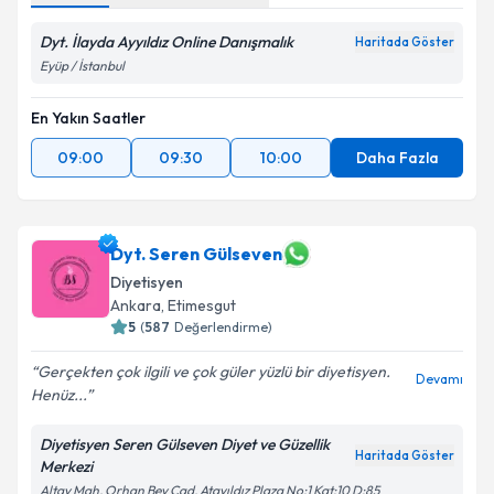
Dyt. İlayda Ayyıldız Online Danışmalık
Haritada Göster
Eyüp / İstanbul
En Yakın Saatler
09:00
09:30
10:00
Daha Fazla
Dyt. Seren Gülseven
Diyetisyen
Ankara
,
Etimesgut
5
(
587
Değerlendirme)
Gerçekten çok ilgili ve çok güler yüzlü bir diyetisyen.
Devamı
Henüz...
Diyetisyen Seren Gülseven Diyet ve Güzellik
Haritada Göster
Merkezi
Altay Mah. Orhan Bey Cad. Atayıldız Plaza No:1 Kat:10 D:85