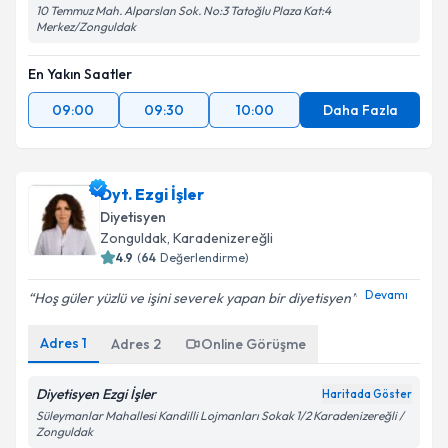
10 Temmuz Mah. Alparslan Sok. No:3 Tatoğlu Plaza Kat:4
Merkez/Zonguldak
En Yakın Saatler
09:00
09:30
10:00
Daha Fazla
Dyt. Ezgi İşler
Diyetisyen
Zonguldak
,
Karadenizereğli
4.9
(
64
Değerlendirme)
Devamı
Hoş güler yüzlü ve işini severek yapan bir diyetisyen
Adres
1
Adres
2
Online Görüşme
Diyetisyen Ezgi İşler
Haritada Göster
Süleymanlar Mahallesi Kandilli Lojmanları Sokak 1/2 Karadenizereğli /
Zonguldak