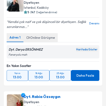
Diyetisyen
İstanbul
,
Kadıköy
5
(
147
Değerlendirme)
Kendisi çok naif ve çok düşünceli bir diyetisyen. Sağlık
Devamı
sorunlarınızı...
Adres
1
Online Görüşme
Dyt. Derya ERSÖNMEZ
Haritada Göster
Feneryolu mah
En Yakın Saatler
Yarın
18 Ağu
25 Ağu
Daha Fazla
13:00
13:00
13:00
Dyt. Rabia Özsaygın
Diyetisyen