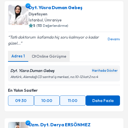
Dyt. Yüsra Duman Gebeş
Diyetisyen
İstanbul
,
Ümraniye
5
(
113
Değerlendirme)
Tatlı doktorum ️ kafamda hiç soru kalmıyor o kadar
Devamı
güzel...
Adres
1
Online Görüşme
Dyt. Yüsra Duman Gebeş
Haritada Göster
Atatürk, Alemdağ CD santral iş merkezi, no:10-12 kat:2 no:4
En Yakın Saatler
09:30
10:00
11:00
Daha Fazla
Uzm. Dyt. Derya ERSÖNMEZ