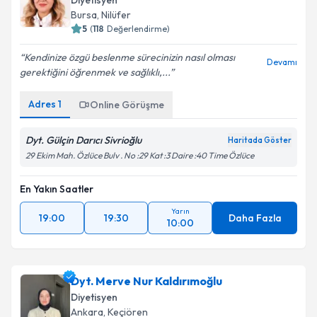
Diyetisyen
Bursa
,
Nilüfer
5
(
118
Değerlendirme)
Kendinize özgü beslenme sürecinizin nasıl olması
Devamı
gerektiğini öğrenmek ve sağlıklı,...
Adres
1
Online Görüşme
Dyt. Gülçin Darıcı Sivrioğlu
Haritada Göster
29 Ekim Mah. Özlüce Bulv . No :29 Kat :3 Daire :40 Time Özlüce
En Yakın Saatler
Yarın
19:00
19:30
Daha Fazla
10:00
Dyt. Merve Nur Kaldırımoğlu
Diyetisyen
Ankara
,
Keçiören