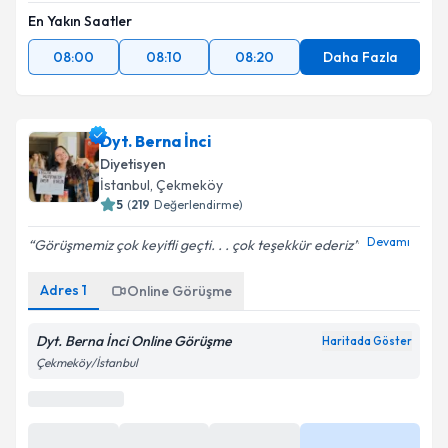
En Yakın Saatler
08:00
08:10
08:20
Daha Fazla
Dyt. Berna İnci
Diyetisyen
İstanbul
,
Çekmeköy
5
(
219
Değerlendirme)
Devamı
Görüşmemiz çok keyifli geçti. . . çok teşekkür ederiz
Online Görüşme
Adres
1
Online Görüşme
Bu uzman online danışmanlık hizmeti sunmaktadır.