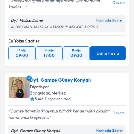
Gercekten İşinin ehli bir diyetisyen Çok memnun
Devamı
kaldım ...
Dyt. Melisa Demir
Haritada Göster
ALİ BEY MAH. AHU SOK. ATASOY PLAZA KAT: 3 OFİS :9
En Yakın Saatler
14 Ağu
14 Ağu
18 Ağu
Daha Fazla
09:00
17:00
09:30
Dyt. Gamze Güney Konyalı
Diyetisyen
Zonguldak
,
Merkez
5
(
46
Değerlendirme)
Gamze hanımla iki ayımızı bitirdik kendisinden okadar
Devamı
memnunuz ki eşimle...
Dyt. Gamze Güney Konyalı
Haritada Göster