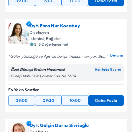
09:00
15:00
17:00
Daha Fazla
Dyt. Esra Nur Kocabey
Diyetisyen
İstanbul
,
Bağcılar
5
(
3
Değerlendirme)
Devamı
Güler yüzlülüğü ve ilgisi ile bu işin hakkını veriyor. Bu...
Özel Güneşli Erdem Hastanesi
Haritada Göster
Güneşli Mah. Fevzi Çakmak Cad. No:72-74
En Yakın Saatler
09:00
09:30
10:00
Daha Fazla
Dyt. Gülçin Darıcı Sivrioğlu