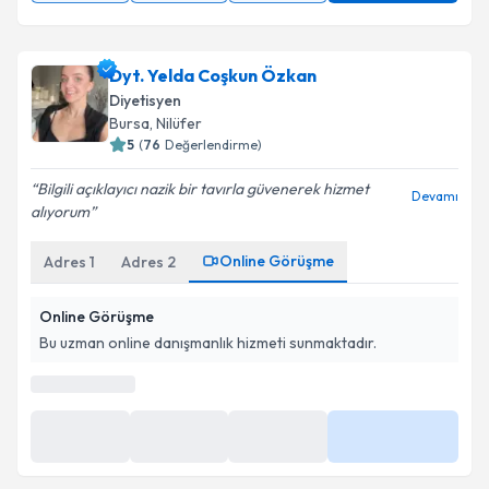
Dyt. Yelda Coşkun Özkan
Diyetisyen
Bursa
,
Nilüfer
5
(
76
Değerlendirme)
Bilgili açıklayıcı nazik bir tavırla güvenerek hizmet
Devamı
alıyorum
Online Görüşme
Adres
1
Adres
2
Online Görüşme
Bu uzman online danışmanlık hizmeti sunmaktadır.
En Yakın Saatler
14:00
14:40
15:20
Daha Fazla