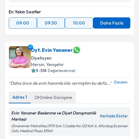
En Yakın Saatler
09:00
09:30
10:00
Daha Fazla
Dyt. Evin Yananer
Diyetisyen
Mersin
,
Yenişehir
5
(
518
Değerlendirme)
Devamı
Daha önce de evin hanımla kilo vermiştim bu defa...
Adres
1
Online Görüşme
Evin Yananer Beslenme ve Diyet Danışmanlık
Haritada Göster
Merkezi
Güvenevler Mahalllesi,1919 Sok 1.Cadde No:122 Kat: 6, Altunbaş Eczanesi
Üstü, Medikal Plaza 33140