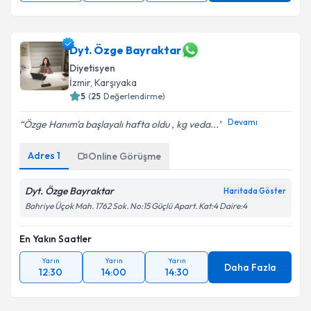
Dyt. Özge Bayraktar
Diyetisyen
İzmir
,
Karşıyaka
5
(
25
Değerlendirme)
Devamı
Özge Hanım'a başlayalı hafta oldu , kg veda...
Adres
1
Online Görüşme
Dyt. Özge Bayraktar
Haritada Göster
Bahriye Üçok Mah. 1762 Sok. No:15 Güçlü Apart. Kat:4 Daire:4
En Yakın Saatler
Yarın
Yarın
Yarın
Daha Fazla
12:30
14:00
14:30