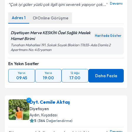
Devamı
Çok iyi güler yüzlü çok ilgili işini severek yapıyor çok...
Adres
1
Online Görüşme
Diyetisyen Merve KESKİN Özel Sağlık Meslek
Haritada Göster
Hizmet Birimi
Tunahan Mahallesi 191. Sokak Soyak Blokları 17655-Ada Damla 2
Apartmanı No: 4 Eryaman
En Yakın Saatler
Yarın
Yarın
12 Ağu
Daha Fazla
09:45
19:00
17:00
Dyt. Cemile Aktaş
Diyetisyen
Aydın
,
Kuşadası
5
(
364
Değerlendirme)
Devamı