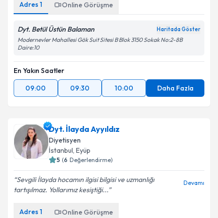
Adres
1
Online Görüşme
Dyt. Betül Üstün Balaman
Haritada Göster
Modernevler Mahallesi Gök Suit Sitesi B Blok 3150 Sokak No:2-8B
Daire:10
En Yakın Saatler
09:00
09:30
10:00
Daha Fazla
Dyt. İlayda Ayyıldız
Diyetisyen
İstanbul
,
Eyüp
5
(
6
Değerlendirme)
Sevgili İlayda hocamın ilgisi bilgisi ve uzmanlığı
Devamı
tartışılmaz. Yollarımız kesiştiği...
Adres
1
Online Görüşme