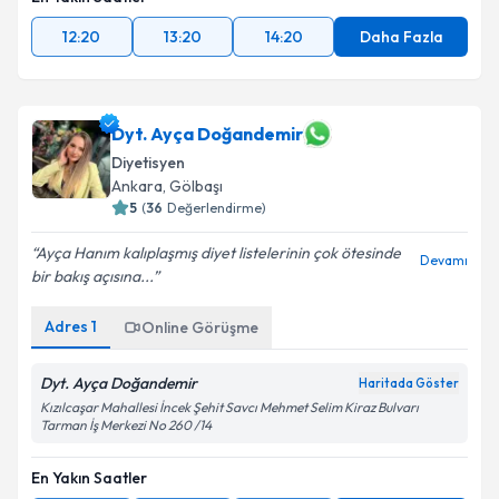
En Yakın Saatler
12:20
13:20
14:20
Daha Fazla
Dyt. Ayça Doğandemir
Diyetisyen
Ankara
,
Gölbaşı
5
(
36
Değerlendirme)
Ayça Hanım kalıplaşmış diyet listelerinin çok ötesinde
Devamı
bir bakış açısına...
Adres
1
Online Görüşme
Dyt. Ayça Doğandemir
Haritada Göster
Kızılcaşar Mahallesi İncek Şehit Savcı Mehmet Selim Kiraz Bulvarı
Tarman İş Merkezi No 260 /14
En Yakın Saatler