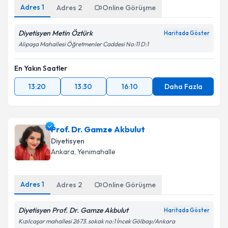
Adres
1
Adres
2
Online Görüşme
Diyetisyen Metin Öztürk
Haritada Göster
Alipaşa Mahallesi Öğretmenler Caddesi No:11 D:1
En Yakın Saatler
13:20
13:30
16:10
Daha Fazla
Prof. Dr. Gamze Akbulut
Diyetisyen
Ankara
,
Yenimahalle
Adres
1
Adres
2
Online Görüşme
Diyetisyen Prof. Dr. Gamze Akbulut
Haritada Göster
Kızılcaşar mahallesi 2673. sokak no:1 İncek Gölbaşı/Ankara