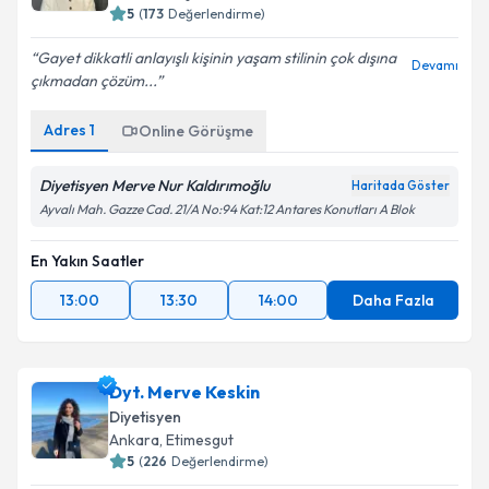
5
(
173
Değerlendirme)
Gayet dikkatli anlayışlı kişinin yaşam stilinin çok dışına
Devamı
çıkmadan çözüm...
Adres
1
Online Görüşme
Diyetisyen Merve Nur Kaldırımoğlu
Haritada Göster
Ayvalı Mah. Gazze Cad. 21/A No:94 Kat:12 Antares Konutları A Blok
En Yakın Saatler
13:00
13:30
14:00
Daha Fazla
Dyt. Merve Keskin
Diyetisyen
Ankara
,
Etimesgut
5
(
226
Değerlendirme)