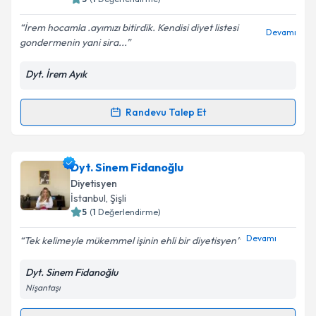
E-posta Adresiniz
İrem hocamla .ayımızı bitirdik. Kendisi diyet listesi
Devamı
gondermenin yani sira...
Dyt. İrem Ayık
Kişisel verilerimin işlenmesine ilişkin
Aydınlatma
Metni
'ni okudum ve kişisel verilerimin belirtilen
kapsamda işlenmesini kabul ediyorum.
Randevu Talep Et
Randevu Takvimi Talebi
Takvim Talebini Gönder
Dyt. İrem Ayık
için randevu takvimi talebi oluşturun.
Dyt. Sinem Fidanoğlu
Size bu uzmandan randevu almanız için bir takvim
Diyetisyen
hazırlandığında e-posta ile bilgilendireceğiz.
İstanbul
, Şişli
5
(
1
Değerlendirme)
E-posta Adresiniz
Devamı
Tek kelimeyle mükemmel işinin ehli bir diyetisyen
Dyt. Sinem Fidanoğlu
Nişantaşı
Kişisel verilerimin işlenmesine ilişkin
Aydınlatma
Metni
'ni okudum ve kişisel verilerimin belirtilen