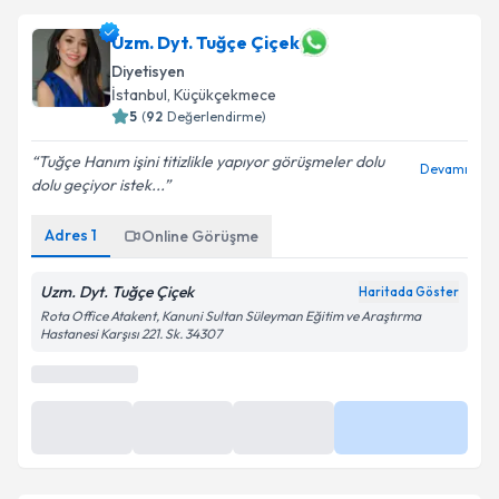
Uzm. Dyt. Tuğçe Çiçek
Diyetisyen
İstanbul
, Küçükçekmece
5
(
92
Değerlendirme)
Tuğçe Hanım işini titizlikle yapıyor görüşmeler dolu
Devamı
dolu geçiyor istek...
Adres
1
Online Görüşme
Uzm. Dyt. Tuğçe Çiçek
Haritada Göster
Rota Office Atakent, Kanuni Sultan Süleyman Eğitim ve Araştırma
Hastanesi Karşısı 221. Sk. 34307