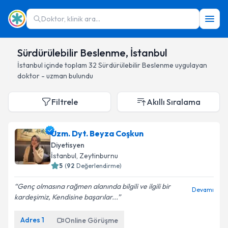
Doktor, klinik ara...
Sürdürülebilir Beslenme, İstanbul
İstanbul
içinde toplam
32
Sürdürülebilir Beslenme
uygulayan
doktor - uzman bulundu
Filtrele
Akıllı Sıralama
Uzm. Dyt. Beyza Coşkun
Diyetisyen
İstanbul
, Zeytinburnu
5
(
92
Değerlendirme)
Genç olmasına rağmen alanında bilgili ve ilgili bir
Devamı
kardeşimiz, Kendisine başarılar...
Adres
1
Online Görüşme