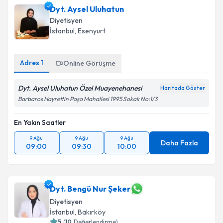
Dyt. Aysel Uluhatun
Diyetisyen
İstanbul
, Esenyurt
Adres
1
Online Görüşme
Dyt. Aysel Uluhatun Özel Muayenehanesi
Haritada Göster
Barbaros Hayrettin Paşa Mahallesi 1995 Sokak No:1/3
En Yakın Saatler
9 Ağu
9 Ağu
9 Ağu
Daha Fazla
09:00
09:30
10:00
Dyt. Bengü Nur Şeker
Diyetisyen
İstanbul
, Bakırköy
5
(
10
Değerlendirme)