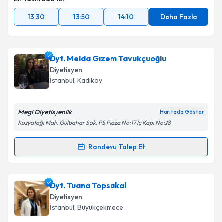
13:30
13:50
14:10
Daha Fazla
Dyt. Melda Gizem Tavukçuoğlu
Diyetisyen
İstanbul
, Kadıköy
Megi Diyetisyenlik
Haritada Göster
Kozyatağı Mah. Gülbahar Sok. PS Plaza No:17 İç Kapı No:28
Randevu Talep Et
Randevu Takvimi Talebi
Dyt. Melda Gizem Tavukçuoğlu
için randevu takvimi
Dyt. Tuana Topsakal
talebi oluşturun. Size bu uzmandan randevu almanız
Diyetisyen
için bir takvim hazırlandığında e-posta ile
İstanbul
, Büyükçekmece
bilgilendireceğiz.