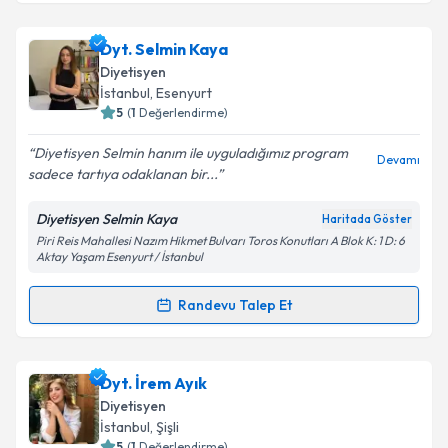
Metni
'ni okudum ve kişisel verilerimin belirtilen
kapsamda işlenmesini kabul ediyorum.
Dyt. Şeyma Tekinkaş
için randevu takvimi talebi
Dyt. Selmin Kaya
oluşturun. Size bu uzmandan randevu almanız için bir
Diyetisyen
takvim hazırlandığında e-posta ile bilgilendireceğiz.
Takvim Talebini Gönder
İstanbul
, Esenyurt
5
(
1
Değerlendirme)
E-posta Adresiniz
Diyetisyen Selmin hanım ile uyguladığımız program
Devamı
sadece tartıya odaklanan bir...
Diyetisyen Selmin Kaya
Haritada Göster
Kişisel verilerimin işlenmesine ilişkin
Aydınlatma
Piri Reis Mahallesi Nazım Hikmet Bulvarı Toros Konutları A Blok K: 1 D: 6
Metni
'ni okudum ve kişisel verilerimin belirtilen
Aktay Yaşam Esenyurt / İstanbul
kapsamda işlenmesini kabul ediyorum.
Randevu Talep Et
Randevu Takvimi Talebi
Takvim Talebini Gönder
Dyt. Selmin Kaya
için randevu takvimi talebi
Dyt. İrem Ayık
oluşturun. Size bu uzmandan randevu almanız için bir
Diyetisyen
takvim hazırlandığında e-posta ile bilgilendireceğiz.
İstanbul
, Şişli
5
(
1
Değerlendirme)