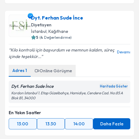
Dyt. Ferhan Sude İnce
Diyetisyen
İstanbul
, Kağıthane
5
(
4
Değerlendirme)
Kilo kontrolü için başvurdum ve memnun kaldım, süreç
Devamı
içinde teşekkür...
Adres
1
Online Görüşme
Dyt. Ferhan Sude İnce
Haritada Göster
Kordon İstanbul 1. Etap Güzelbahçe, Hamidiye, Cendere Cad. No:85 A
Blok B1, 34000
En Yakın Saatler
13:00
13:30
14:00
Daha Fazla