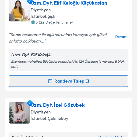
Dyt. Ece Ercan
için randevu takvimi talebi oluşturun.
Uzm. Dyt. Elif Keloğlu Küçükaslan
Size bu uzmandan randevu almanız için bir takvim
Diyetisyen
hazırlandığında e-posta ile bilgilendireceğiz.
Takvim Talebini Gönder
İstanbul
, Şişli
5
(
22
Değerlendirme)
E-posta Adresiniz
Senin beslenme ile ilgili sorunları konuşup çok güzel
Devamı
anlatıp açıklayan...
Uzm. Dyt. Elif Keloğlu
Kişisel verilerimin işlenmesine ilişkin
Aydınlatma
Esentepe mahallesi Büyükdere caddesi No 124 Özsezen iş merkezi B blok
Metni
'ni okudum ve kişisel verilerimin belirtilen
kat 1
kapsamda işlenmesini kabul ediyorum.
Randevu Talep Et
Randevu Takvimi Talebi
Takvim Talebini Gönder
Uzm. Dyt. Elif Keloğlu Küçükaslan
için randevu
Uzm. Dyt. İzel Gözübek
takvimi talebi oluşturun. Size bu uzmandan randevu
Diyetisyen
almanız için bir takvim hazırlandığında e-posta ile
İstanbul
, Çekmeköy
bilgilendireceğiz.
E-posta Adresiniz