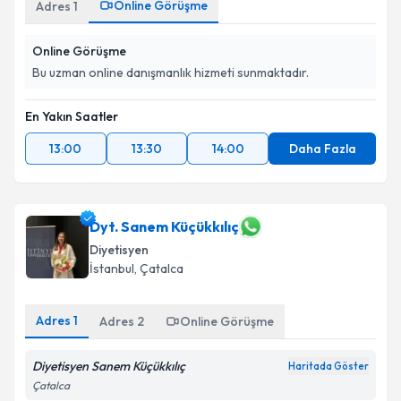
Online Görüşme
Adres
1
Online Görüşme
Bu uzman online danışmanlık hizmeti sunmaktadır.
En Yakın Saatler
13:00
13:30
14:00
Daha Fazla
Dyt. Sanem Küçükkılıç
Diyetisyen
İstanbul
, Çatalca
Adres
1
Adres
2
Online Görüşme
Diyetisyen Sanem Küçükkılıç
Haritada Göster
Çatalca