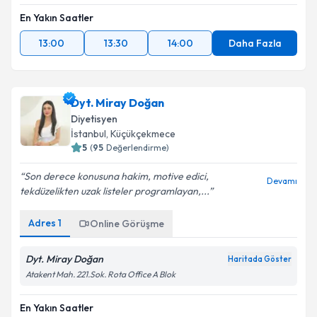
En Yakın Saatler
13:00
13:30
14:00
Daha Fazla
Dyt. Miray Doğan
Diyetisyen
İstanbul
, Küçükçekmece
5
(
95
Değerlendirme)
Son derece konusuna hakim, motive edici,
Devamı
tekdüzelikten uzak listeler programlayan,...
Adres
1
Online Görüşme
Dyt. Miray Doğan
Haritada Göster
Atakent Mah. 221.Sok. Rota Office A Blok
En Yakın Saatler