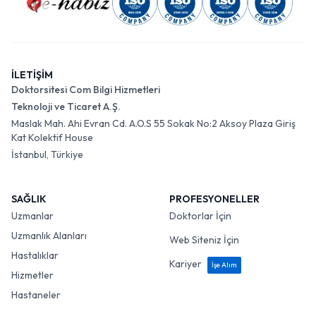
İLETİŞİM
Doktorsitesi Com Bilgi Hizmetleri
Teknoloji ve Ticaret A.Ş.
Maslak Mah. Ahi Evran Cd. A.O.S 55 Sokak No:2 Aksoy Plaza Giriş
Kat Kolektif House
İstanbul, Türkiye
SAĞLIK
PROFESYONELLER
Uzmanlar
Doktorlar İçin
Uzmanlık Alanları
Web Siteniz İçin
Hastalıklar
Kariyer
İşe Alım
Hizmetler
Hastaneler