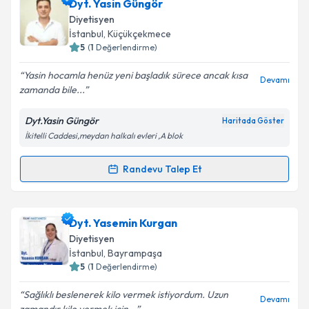
Dyt. Şulenur Genç
için randevu takvimi talebi
Dyt. Yasin Güngör
oluşturun. Size bu uzmandan randevu almanız için bir
Diyetisyen
takvim hazırlandığında e-posta ile bilgilendireceğiz.
İstanbul
, Küçükçekmece
5
(
1
Değerlendirme)
E-posta Adresiniz
Yasin hocamla henüz yeni başladık sürece ancak kısa
Devamı
zamanda bile...
Dyt.Yasin Güngör
Haritada Göster
Kişisel verilerimin işlenmesine ilişkin
Aydınlatma
İkitelli Caddesi,meydan halkalı evleri ,A blok
Metni
'ni okudum ve kişisel verilerimin belirtilen
kapsamda işlenmesini kabul ediyorum.
Randevu Talep Et
Randevu Takvimi Talebi
Takvim Talebini Gönder
Dyt. Yasin Güngör
için randevu takvimi talebi
Dyt. Yasemin Kurgan
oluşturun. Size bu uzmandan randevu almanız için bir
Diyetisyen
takvim hazırlandığında e-posta ile bilgilendireceğiz.
İstanbul
, Bayrampaşa
5
(
1
Değerlendirme)
E-posta Adresiniz
Sağlıklı beslenerek kilo vermek istiyordum. Uzun
Devamı