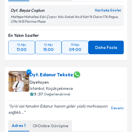
Dyt. Beyza Coşkun
Haritada Göster
Maltepe Mahallesi Eski Çırpıcı Yolu Sokak No:8 Kat:14 Daire:176 Regus,
Ofis:1415 Parima Plaza
En Yakın Saatler
12 Ağu
12 Ağu
13 Ağu
Daha Fazla
11:00
15:00
09:00
Dyt. Edanur Teksöz
Diyetisyen
İstanbul
, Küçükçekmece
5
(
37
Değerlendirme)
İyi ki sizi tanıdım Edanur hanım güler yüzlü motivasyon
Devamı
sağlıklı...
Adres
1
Online Görüşme