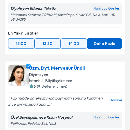
Diyetisyen Edanur Teksöz
Haritada Göster
Metropark Sefaköy, TORKAM, Kartaltepe, Süvari Cd., No:6, Kat:-2 B1-
68, 34295
En Yakın Saatler
13:00
13:30
14:00
Daha Fazla
Uzm. Dyt. Mervenur Ündil
Diyetisyen
İstanbul
, Büyükçekmece
5
(
9
Değerlendirme)
Tüp miğde ameliyatimda başından sonuna kadar en
Devamı
ince ayrintisida kadar...
Özel Büyükçekmece Kolan Hospital
Haritada Göster
Fatih Mah. Fedakar Sok. No:3