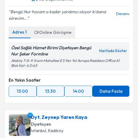
Bengü Nur hocam o kadar yardımcı oluyor ki bana
Devamı
sürecim...
Adres
1
Online Görüşme
Özel Sağlık Hizmet Birimi Diyetisyen Bengü
Haritada Göster
Nur Şeker Formline
Ataköy 7-8-9. Kısım Mahallesi E 5 Yan Yol Avrupa Rezidans Office A1
Blok Kat : 6 D:63
En Yakın Saatler
13:00
13:30
14:00
Daha Fazla
Dyt. Zeynep Yaren Kaya
Diyetisyen
İstanbul
, Kadıköy