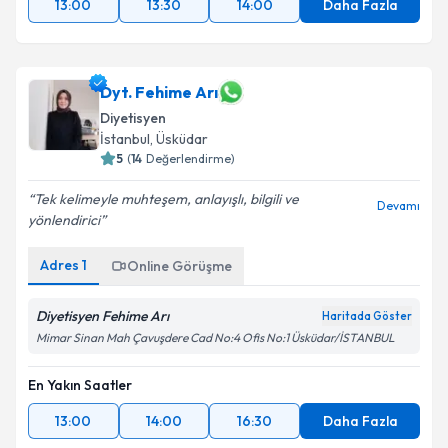
13:00
13:30
14:00
Daha Fazla
Dyt. Fehime Arı
Diyetisyen
İstanbul
, Üsküdar
5
(
14
Değerlendirme)
Tek kelimeyle muhteşem, anlayışlı, bilgili ve
Devamı
yönlendirici
Adres
1
Online Görüşme
Diyetisyen Fehime Arı
Haritada Göster
Mimar Sinan Mah Çavuşdere Cad No:4 Ofis No:1 Üsküdar/İSTANBUL
En Yakın Saatler
13:00
14:00
16:30
Daha Fazla