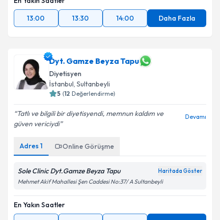
En Yakın Saatler
13:00
13:30
14:00
Daha Fazla
Dyt. Gamze Beyza Tapu
Diyetisyen
İstanbul
, Sultanbeyli
5
(
12
Değerlendirme)
Tatlı ve bilgili bir diyetisyendi, memnun kaldım ve
Devamı
güven vericiydi
Adres
1
Online Görüşme
Sole Clinic Dyt.Gamze Beyza Tapu
Haritada Göster
Mehmet Akif Mahallesi Şen Caddesi No:37/ A Sultanbeyli
En Yakın Saatler