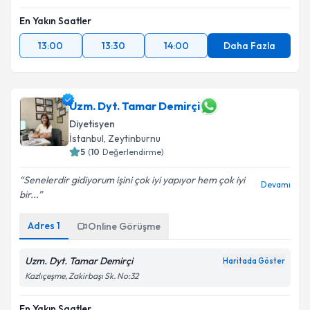
En Yakın Saatler
13:00
13:30
14:00
Daha Fazla
Uzm. Dyt. Tamar Demirçi
Diyetisyen
İstanbul
, Zeytinburnu
5
(
10
Değerlendirme)
Senelerdir gidiyorum işini çok iyi yapıyor hem çok iyi
Devamı
bir...
Adres
1
Online Görüşme
Uzm. Dyt. Tamar Demirçi
Haritada Göster
Kazlıçeşme, Zakirbaşı Sk. No:32
En Yakın Saatler