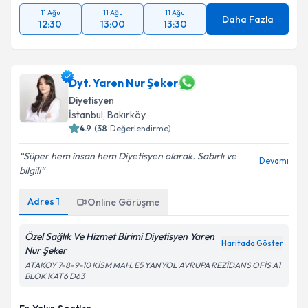
11 Ağu
11 Ağu
11 Ağu
Daha Fazla
12:30
13:00
13:30
Dyt. Yaren Nur Şeker
Diyetisyen
İstanbul
, Bakırköy
4.9
(
38
Değerlendirme)
Süper hem insan hem Diyetisyen olarak. Sabırlı ve
Devamı
bilgili
Adres
1
Online Görüşme
Özel Sağlık Ve Hizmet Birimi Diyetisyen Yaren
Haritada Göster
Nur Şeker
ATAKOY 7-8-9-10 KİSM MAH. E5 YANYOL AVRUPA REZİDANS OFİS A1
BLOK KAT6 D63