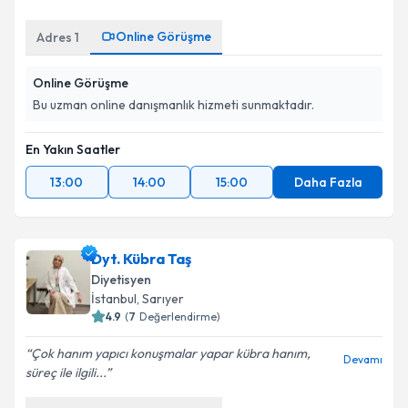
Online Görüşme
Adres
1
Online Görüşme
Bu uzman online danışmanlık hizmeti sunmaktadır.
En Yakın Saatler
13:00
14:00
15:00
Daha Fazla
Dyt. Kübra Taş
Diyetisyen
İstanbul
, Sarıyer
4.9
(
7
Değerlendirme)
Çok hanım yapıcı konuşmalar yapar kübra hanım,
Devamı
süreç ile ilgili...