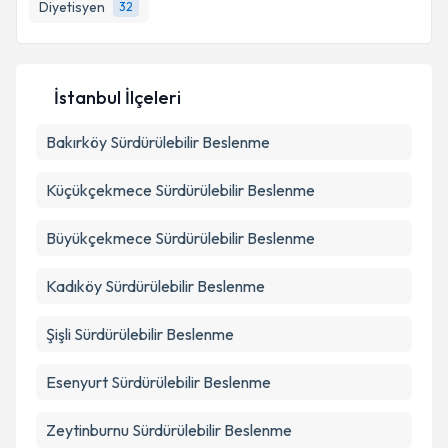
Diyetisyen
32
Kişisel verilerimin işlenmesine ilişkin
Aydınlatma
Metni
'ni okudum ve kişisel verilerimin belirtilen
İstanbul İlçeleri
kapsamda işlenmesini kabul ediyorum.
Bakırköy
Sürdürülebilir Beslenme
Takvim Talebini Gönder
Küçükçekmece
Sürdürülebilir Beslenme
Büyükçekmece
Sürdürülebilir Beslenme
Kadıköy
Sürdürülebilir Beslenme
Şişli
Sürdürülebilir Beslenme
Esenyurt
Sürdürülebilir Beslenme
Zeytinburnu
Sürdürülebilir Beslenme