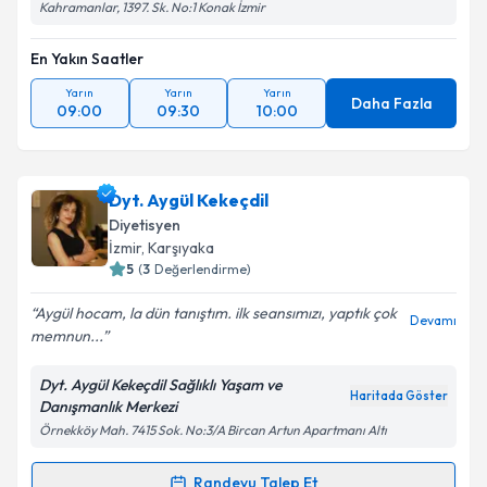
Kahramanlar, 1397. Sk. No:1 Konak İzmir
En Yakın Saatler
Yarın
Yarın
Yarın
Daha Fazla
09:00
09:30
10:00
Dyt. Aygül Kekeçdil
Diyetisyen
İzmir
, Karşıyaka
5
(
3
Değerlendirme)
Aygül hocam, la dün tanıştım. ilk seansımızı, yaptık çok
Devamı
memnun...
Dyt. Aygül Kekeçdil Sağlıklı Yaşam ve
Haritada Göster
Danışmanlık Merkezi
Örnekköy Mah. 7415 Sok. No:3/A Bircan Artun Apartmanı Altı
Randevu Talep Et