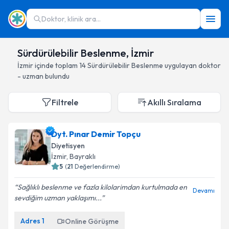
Doktor, klinik ara...
Sürdürülebilir Beslenme, İzmir
İzmir
içinde toplam
14
Sürdürülebilir Beslenme
uygulayan doktor
- uzman bulundu
Filtrele
Akıllı Sıralama
Dyt. Pınar Demir Topçu
Diyetisyen
İzmir
, Bayraklı
5
(
21
Değerlendirme)
Sağlıklı beslenme ve fazla kilolarimdan kurtulmada en
Devamı
sevdiğim uzman yaklaşımı...
Adres
1
Online Görüşme