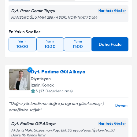
Dyt. Pınar Demir Topçu
Haritada Göster
MANSUROĞLU MAH. 288 / 4 SOK. NO9/1 KAT7 D 164
En Yakın Saatler
Yarın
Yarın
Yarın
Daha Fazla
10:00
10:30
11:00
Dyt. Fadime Gül Alkaya
Diyetisyen
İzmir
, Konak
5
(
23
Değerlendirme)
Doğru yönlendirme doğru program güzel sonuç: )
Devamı
emeğinize sağlık
Dyt. Fadime Gül Alkaya
Haritada Göster
Akdeniz Mah. Gaziosman Paşa Bul. Süreyya Reyent İş Hanı No:30
Daire:110 Konak İzmir