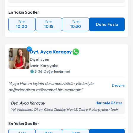
En Yakın Saatler
Yarın
Yarın
Yarın
Daha Fazla
10:00
10:15
10:30
Dyt. Ayça Karaçay
Diyetisyen
İzmir
, Karşıyaka
5
(
16
Değerlendirme)
Ayça Hanım kişinin durumunu bütün yönleriyle
Devamı
değerlendiren mükemmel bir uzmandır.
Dyt. Ayça Karaçay
Haritada Göster
Yalı Mahallesi, Okan Yüksel Caddesi No: 43, Daire: 9, Karşıyaka / İzmir
En Yakın Saatler
11 Ağu
11 Ağu
11 Ağu