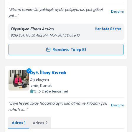
E-posta Adresiniz
Elzem hanım ile yaklaşık aydır çalışıyoruz, çok güzel
Devamı
yol...
Diyetisyen Elzem Arslan
Haritada Göster
Kişisel verilerimin işlenmesine ilişkin
Aydınlatma
8216 Sok. No:36 Ataşahir Mah. Kat:3 Daire:13
Metni
'ni okudum ve kişisel verilerimin belirtilen
kapsamda işlenmesini kabul ediyorum.
Randevu Talep Et
Randevu Takvimi Talebi
Takvim Talebini Gönder
Dyt. Elzem Arslan
için randevu takvimi talebi
Dyt. İlkay Kıvrak
oluşturun. Size bu uzmandan randevu almanız için bir
Diyetisyen
takvim hazırlandığında e-posta ile bilgilendireceğiz.
İzmir
, Konak
5
(
5
Değerlendirme)
E-posta Adresiniz
Diyetisyen İlkay hocama aşırı kilo alma ve kilodan çok
Devamı
rahatsız...
Adres
1
Adres
2
Kişisel verilerimin işlenmesine ilişkin
Aydınlatma
Metni
'ni okudum ve kişisel verilerimin belirtilen