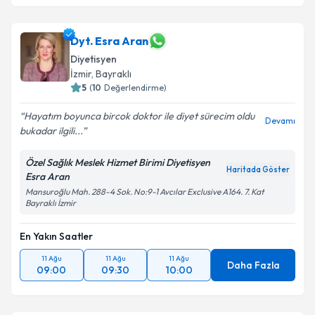
Dyt. Esra Aran
Diyetisyen
İzmir
, Bayraklı
5
(
10
Değerlendirme)
Hayatım boyunca bircok doktor ile diyet sürecim oldu
Devamı
bukadar ilgili...
Özel Sağlık Meslek Hizmet Birimi Diyetisyen
Haritada Göster
Esra Aran
Mansuroğlu Mah. 288-4 Sok. No:9-1 Avcılar Exclusive A164. 7. Kat
Bayraklı İzmir
En Yakın Saatler
11 Ağu
11 Ağu
11 Ağu
Daha Fazla
09:00
09:30
10:00