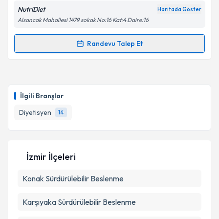
kapsamda işlenmesini kabul ediyorum.
NutriDiet
Haritada Göster
Alsancak Mahallesi 1479 sokak No:16 Kat:4 Daire:16
Takvim Talebini Gönder
Randevu Talep Et
Randevu Takvimi Talebi
Dyt. İlkay Kıvrak
için randevu takvimi talebi
oluşturun. Size bu uzmandan randevu almanız için bir
İlgili Branşlar
takvim hazırlandığında e-posta ile bilgilendireceğiz.
Diyetisyen
14
E-posta Adresiniz
İzmir İlçeleri
Kişisel verilerimin işlenmesine ilişkin
Aydınlatma
Konak
Sürdürülebilir Beslenme
Metni
'ni okudum ve kişisel verilerimin belirtilen
kapsamda işlenmesini kabul ediyorum.
Karşıyaka
Sürdürülebilir Beslenme
Takvim Talebini Gönder