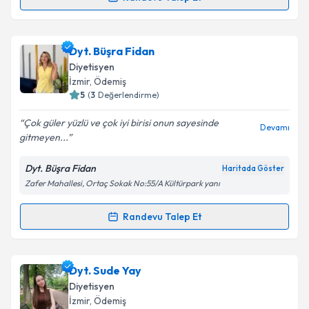
Randevu Takvimi Talebi
Dyt. Aygül Kekeçdil
için randevu takvimi talebi
Dyt. Büşra Fidan
oluşturun. Size bu uzmandan randevu almanız için bir
Diyetisyen
takvim hazırlandığında e-posta ile bilgilendireceğiz.
İzmir
, Ödemiş
5
(
3
Değerlendirme)
E-posta Adresiniz
Çok güler yüzlü ve çok iyi birisi onun sayesinde
Devamı
gitmeyen...
Dyt. Büşra Fidan
Haritada Göster
Kişisel verilerimin işlenmesine ilişkin
Aydınlatma
Zafer Mahallesi, Ortaç Sokak No:55/A Kültürpark yanı
Metni
'ni okudum ve kişisel verilerimin belirtilen
kapsamda işlenmesini kabul ediyorum.
Randevu Talep Et
Randevu Takvimi Talebi
Takvim Talebini Gönder
Dyt. Büşra Fidan
için randevu takvimi talebi
Dyt. Sude Yay
oluşturun. Size bu uzmandan randevu almanız için bir
Diyetisyen
takvim hazırlandığında e-posta ile bilgilendireceğiz.
İzmir
, Ödemiş