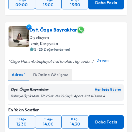
Daha Fazla
09:00
13:00
13:30
Dyt. Özge Bayraktar
Diyetisyen
İzmir
, Karşıyaka
5
(
25
Değerlendirme)
Devamı
Özge Hanım'a başlayalı hafta oldu , kg veda...
Adres
1
Online Görüşme
Dyt. Özge Bayraktar
Haritada Göster
Bahriye Üçok Mah. 1762 Sok. No:15 Güçlü Apart. Kat:4 Daire:4
En Yakın Saatler
11 Ağu
11 Ağu
11 Ağu
Daha Fazla
12:30
14:00
14:30