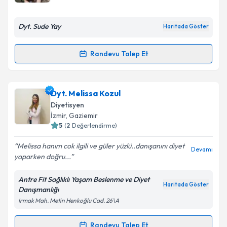
E-posta Adresiniz
Dyt. Sude Yay
Haritada Göster
Randevu Talep Et
Randevu Takvimi Talebi
Kişisel verilerimin işlenmesine ilişkin
Aydınlatma
Metni
'ni okudum ve kişisel verilerimin belirtilen
kapsamda işlenmesini kabul ediyorum.
Dyt. Sude Yay
için randevu takvimi talebi oluşturun.
Dyt. Melissa Kozul
Size bu uzmandan randevu almanız için bir takvim
Diyetisyen
hazırlandığında e-posta ile bilgilendireceğiz.
Takvim Talebini Gönder
İzmir
, Gaziemir
5
(
2
Değerlendirme)
E-posta Adresiniz
Melissa hanım cok ilgili ve güler yüzlü..danışanını diyet
Devamı
yaparken doğru...
Antre Fit Sağlıklı Yaşam Beslenme ve Diyet
Kişisel verilerimin işlenmesine ilişkin
Aydınlatma
Haritada Göster
Danışmanlığı
Metni
'ni okudum ve kişisel verilerimin belirtilen
Irmak Mah. Metin Henkoğlu Cad. 26\A
kapsamda işlenmesini kabul ediyorum.
Randevu Talep Et