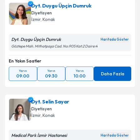
Dyt. Duygu Üpçin Dumruk
Diyetisyen
İzmir
, Konak
Dyt. Duygu Üpçin Dumruk
Haritada Göster
Göztepe Mah. Mithatpaşa Cad. No:905 Kat:2 Daire:4
En Yakın Saatler
Yarın
Yarın
Yarın
Daha Fazla
09:00
09:30
10:00
Dyt. Selin Sayar
Diyetisyen
İzmir
, Konak
Medical Park İzmir Hastanesi
Haritada Göster