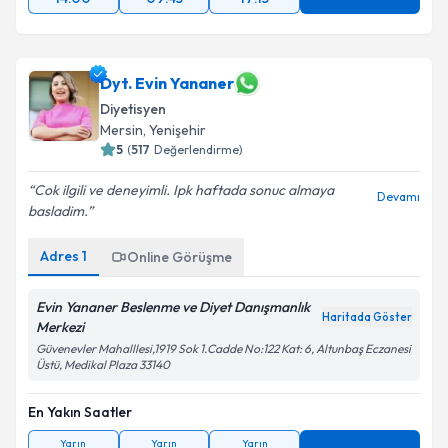
Dyt. Evin Yananer
Diyetisyen
Mersin
,
Yenişehir
5
(
517
Değerlendirme)
Cok ilgili ve deneyimli. Ipk haftada sonuc almaya
Devamı
basladim.
Adres
1
Online Görüşme
Evin Yananer Beslenme ve Diyet Danışmanlık
Haritada Göster
Merkezi
Güvenevler Mahalllesi,1919 Sok 1.Cadde No:122 Kat: 6, Altunbaş Eczanesi
Üstü, Medikal Plaza 33140
En Yakın Saatler
Yarın
Yarın
Yarın