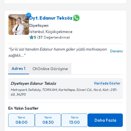
Dyt. Edanur Teksöz
Diyetisyen
İstanbul
,
Küçükçekmece
5
(
37
Değerlendirme)
İyi ki sizi tanıdım Edanur hanım güler yüzlü motivasyon
Devamı
sağlıklı...
Adres
1
Online Görüşme
Diyetisyen Edanur Teksöz
Haritada Göster
Metropark Sefaköy, TORKAM, Kartaltepe, Süvari Cd., No:6, Kat:-2 B1-
68, 34295
En Yakın Saatler
Yarın
Yarın
Yarın
Daha Fazla
08:00
08:30
13:00