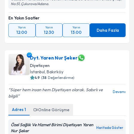
Güzelyalı Mahallesi, 81154 Sokak No:102/2, Gür Demirkent Sitesi, İç Kapı
No:51, Çukurova/Adana.
En Yakın Saatler
Yarın
Yarın
Yarın
Daha Fazla
12:00
12:30
13:00
Dyt. Yaren Nur Şeker
Diyetisyen
İstanbul
,
Bakırköy
4.9
(
38
Değerlendirme)
Süper hem insan hem Diyetisyen olarak. Sabırlı ve
Devamı
bilgili
Adres
1
Online Görüşme
Özel Sağlık Ve Hizmet Birimi Diyetisyen Yaren
Haritada Göster