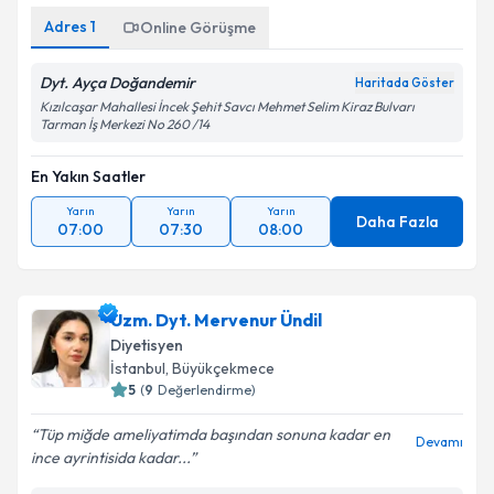
Adres
1
Online Görüşme
Dyt. Ayça Doğandemir
Haritada Göster
Kızılcaşar Mahallesi İncek Şehit Savcı Mehmet Selim Kiraz Bulvarı
Tarman İş Merkezi No 260 /14
En Yakın Saatler
Yarın
Yarın
Yarın
Daha Fazla
07:00
07:30
08:00
Uzm. Dyt. Mervenur Ündil
Diyetisyen
İstanbul
,
Büyükçekmece
5
(
9
Değerlendirme)
Tüp miğde ameliyatimda başından sonuna kadar en
Devamı
ince ayrintisida kadar...