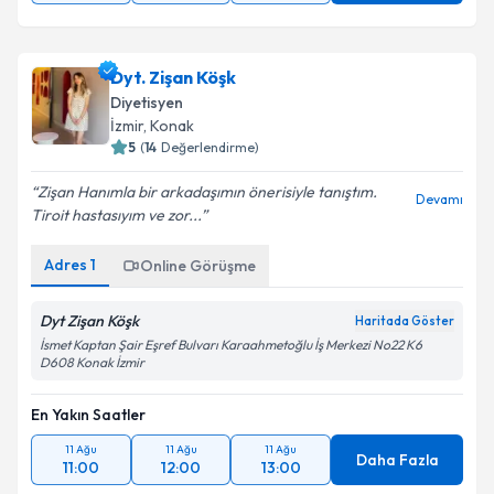
Dyt. Zişan Köşk
Diyetisyen
İzmir
,
Konak
5
(
14
Değerlendirme)
Zişan Hanımla bir arkadaşımın önerisiyle tanıştım.
Devamı
Tiroit hastasıyım ve zor...
Adres
1
Online Görüşme
Dyt Zişan Köşk
Haritada Göster
İsmet Kaptan Şair Eşref Bulvarı Karaahmetoğlu İş Merkezi No22 K6
D608 Konak İzmir
En Yakın Saatler
11 Ağu
11 Ağu
11 Ağu
Daha Fazla
11:00
12:00
13:00