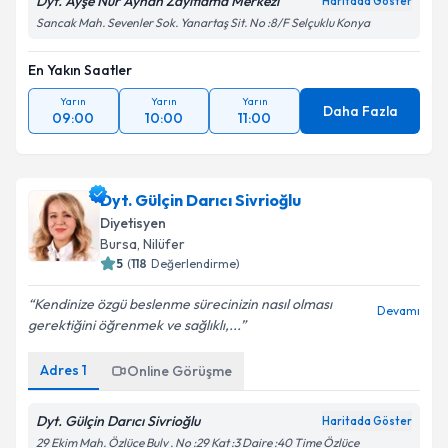
Dyt. Ayşe Nur Ayhan Zayıflama Merkezi
Haritada Göster
Sancak Mah. Sevenler Sok. Yanartaş Sit. No :8/F Selçuklu Konya
En Yakın Saatler
Yarın
Yarın
Yarın
Daha Fazla
09:00
10:00
11:00
Dyt. Gülçin Darıcı Sivrioğlu
Diyetisyen
Bursa
,
Nilüfer
5
(
118
Değerlendirme)
Kendinize özgü beslenme sürecinizin nasıl olması
Devamı
gerektiğini öğrenmek ve sağlıklı,...
Adres
1
Online Görüşme
Dyt. Gülçin Darıcı Sivrioğlu
Haritada Göster
29 Ekim Mah. Özlüce Bulv . No :29 Kat :3 Daire :40 Time Özlüce