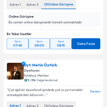
Online Görüşme
Adres
1
Adres
2
Online Görüşme
Bu uzman online danışmanlık hizmeti sunmaktadır.
En Yakın Saatler
Yarın
Yarın
Yarın
Daha Fazla
07:45
08:00
08:15
Dyt. Metin Öztürk
Diyetisyen
Kütahya
,
Merkez
5
(
314
Değerlendirme)
Çok ilgili bir beyefendi işindede çok iyi çevremdeki
Devamı
arkadaşlardan biliyorum...
Adres
1
Adres
2
Online Görüşme