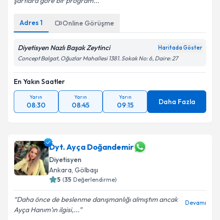
şartlara göre bir program...
Adres
1
Online Görüşme
Diyetisyen Nazlı Başak Zeytinci
Haritada Göster
Concept Balgat, Oğuzlar Mahallesi 1381. Sokak No: 6, Daire: 27
En Yakın Saatler
Yarın
Yarın
Yarın
Daha Fazla
08:30
08:45
09:15
Dyt. Ayça Doğandemir
Diyetisyen
Ankara
,
Gölbaşı
5
(
35
Değerlendirme)
Daha önce de beslenme danışmanlığı almıştım ancak
Devamı
Ayça Hanım’ın ilgisi,...