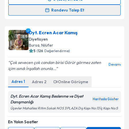
0 (850) 811 32 18
Randevu Takvimi Talebi
Randevu Talep Et
Uzm. Dyt. Nazlıcan Hündür
için randevu takvimi
talebi oluşturun. Size bu uzmandan randevu almanız
Dyt. Ecren Acar Kamış
için bir takvim hazırlandığında e-posta ile
bilgilendireceğiz.
Diyetisyen
Bursa
,
Nilüfer
E-posta Adresiniz
5
(
126
Değerlendirme)
Çok sevecen çok candan birisi Görür görmez zaten
Devamı
içim ısındı İnşallah onunla...
Kişisel verilerimin işlenmesine ilişkin
Aydınlatma
Adres
1
Adres
2
Online Görüşme
Metni
'ni okudum ve kişisel verilerimin belirtilen
kapsamda işlenmesini kabul ediyorum.
Dyt. Ecren Acar Kamış Beslenme ve Diyet
Haritada Göster
Danışmanlığı
Takvim Talebini Gönder
Üçevler Mahallesi Ritim Sokak NOS 3 PLAZA Dış Kapı No:13 İç Kapı No:5
En Yakın Saatler