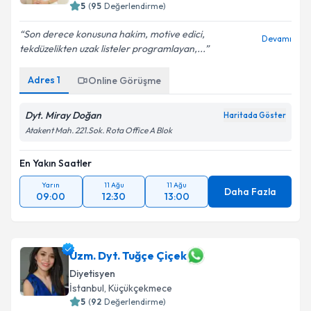
İstanbul
,
Küçükçekmece
5
(
95
Değerlendirme)
Son derece konusuna hakim, motive edici,
Devamı
tekdüzelikten uzak listeler programlayan,...
Adres
1
Online Görüşme
Dyt. Miray Doğan
Haritada Göster
Atakent Mah. 221.Sok. Rota Office A Blok
En Yakın Saatler
Yarın
11 Ağu
11 Ağu
Daha Fazla
09:00
12:30
13:00
Uzm. Dyt. Tuğçe Çiçek
Diyetisyen
İstanbul
,
Küçükçekmece
5
(
92
Değerlendirme)