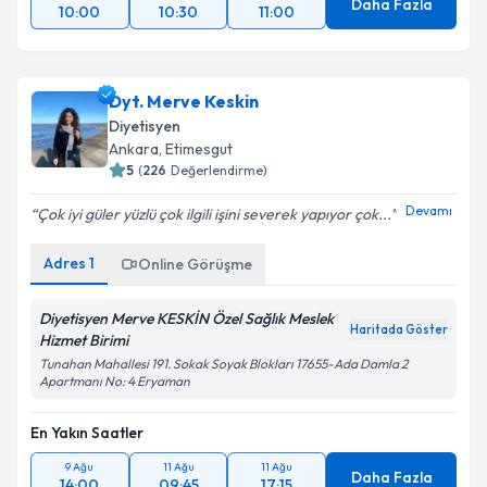
Daha Fazla
10:00
10:30
11:00
Dyt. Merve Keskin
Diyetisyen
Ankara
,
Etimesgut
5
(
226
Değerlendirme)
Devamı
Çok iyi güler yüzlü çok ilgili işini severek yapıyor çok...
Adres
1
Online Görüşme
Diyetisyen Merve KESKİN Özel Sağlık Meslek
Haritada Göster
Hizmet Birimi
Tunahan Mahallesi 191. Sokak Soyak Blokları 17655-Ada Damla 2
Apartmanı No: 4 Eryaman
En Yakın Saatler
9 Ağu
11 Ağu
11 Ağu
Daha Fazla
14:00
09:45
17:15