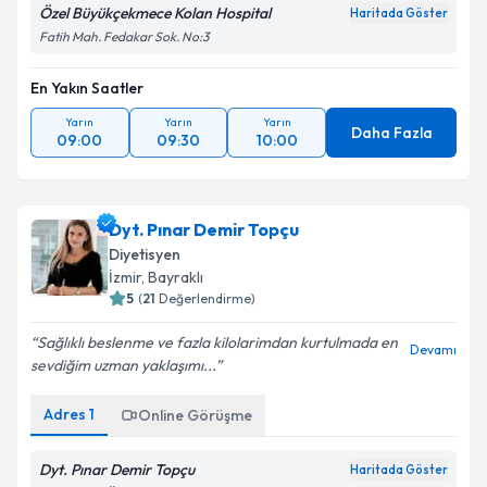
Özel Büyükçekmece Kolan Hospital
Haritada Göster
Fatih Mah. Fedakar Sok. No:3
En Yakın Saatler
Yarın
Yarın
Yarın
Daha Fazla
09:00
09:30
10:00
Dyt. Pınar Demir Topçu
Diyetisyen
İzmir
,
Bayraklı
5
(
21
Değerlendirme)
Sağlıklı beslenme ve fazla kilolarimdan kurtulmada en
Devamı
sevdiğim uzman yaklaşımı...
Adres
1
Online Görüşme
Dyt. Pınar Demir Topçu
Haritada Göster