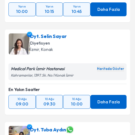
Yarın
Yarın
Yarın
Daha Fazla
10:00
10:15
10:45
Dyt. Selin Sayar
Diyetisyen
İzmir
,
Konak
Medical Park İzmir Hastanesi
Haritada Göster
Kahramanlar, 1397. Sk. No:1 Konak İzmir
En Yakın Saatler
10 Ağu
10 Ağu
10 Ağu
Daha Fazla
09:00
09:30
10:00
Dyt. Tuba Aydın