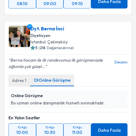
Daha Fazla
08:10
09:00
09:10
Dyt. Berna İnci
Diyetisyen
İstanbul
,
Çekmeköy
5
(
218
Değerlendirme)
Berna hocam ile ilk randevumuz ilk görüşmenizde
Devamı
oğlumla çok güzel...
Online Görüşme
Adres
1
Online Görüşme
Bu uzman online danışmanlık hizmeti sunmaktadır.
En Yakın Saatler
10 Ağu
10 Ağu
10 Ağu
Daha Fazla
10:00
10:30
11:00