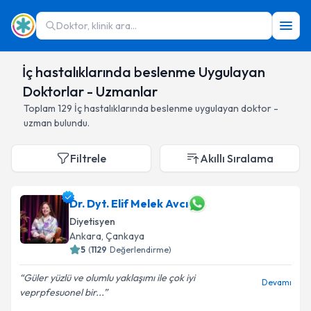
Doktor, klinik ara...
İç hastalıklarında beslenme Uygulayan
Doktorlar - Uzmanlar
Toplam
129
İç hastalıklarında beslenme
uygulayan doktor -
uzman bulundu.
Filtrele
Akıllı Sıralama
Dr. Dyt. Elif Melek Avcı
Diyetisyen
Ankara
,
Çankaya
5
(
1129
Değerlendirme)
Güler yüzlü ve olumlu yaklaşımı ile çok iyi
Devamı
veprpfesuonel bir...