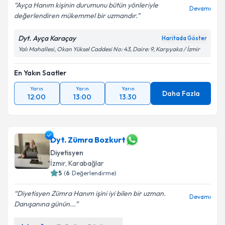
Ayça Hanım kişinin durumunu bütün yönleriyle
Devamı
değerlendiren mükemmel bir uzmandır.
Dyt. Ayça Karaçay
Haritada Göster
Yalı Mahallesi, Okan Yüksel Caddesi No: 43, Daire: 9, Karşıyaka / İzmir
En Yakın Saatler
Yarın
Yarın
Yarın
Daha Fazla
12:00
13:00
13:30
Dyt. Zümra Bozkurt
Diyetisyen
İzmir
,
Karabağlar
5
(
6
Değerlendirme)
Diyetisyen Zümra Hanım işini iyi bilen bir uzman.
Devamı
Danışanına günün...