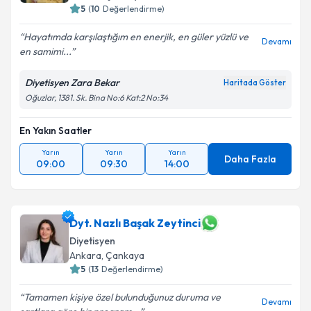
5
(
10
Değerlendirme)
Hayatımda karşılaştığım en enerjik, en güler yüzlü ve
Devamı
en samimi...
Diyetisyen Zara Bekar
Haritada Göster
Oğuzlar, 1381. Sk. Bina No:6 Kat:2 No:34
En Yakın Saatler
Yarın
Yarın
Yarın
Daha Fazla
09:00
09:30
14:00
Dyt. Nazlı Başak Zeytinci
Diyetisyen
Ankara
,
Çankaya
5
(
13
Değerlendirme)
Tamamen kişiye özel bulunduğunuz duruma ve
Devamı