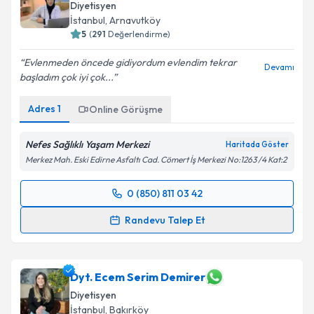
Diyetisyen
İstanbul
,
Arnavutköy
5
(
291
Değerlendirme)
Evlenmeden öncede gidiyordum evlendim tekrar
Devamı
başladım çok iyi çok...
Adres
1
Online Görüşme
Nefes Sağlıklı Yaşam Merkezi
Haritada Göster
Merkez Mah. Eski Edirne Asfaltı Cad. Cömert İş Merkezi No:1263 /4 Kat:2
0 (850) 811 03 42
Randevu Takvimi Talebi
Randevu Talep Et
Dyt. Tuba Aydın
için randevu takvimi talebi oluşturun.
Size bu uzmandan randevu almanız için bir takvim
hazırlandığında e-posta ile bilgilendireceğiz.
Dyt. Ecem Serim Demirer
Diyetisyen
E-posta Adresiniz
İstanbul
,
Bakırköy