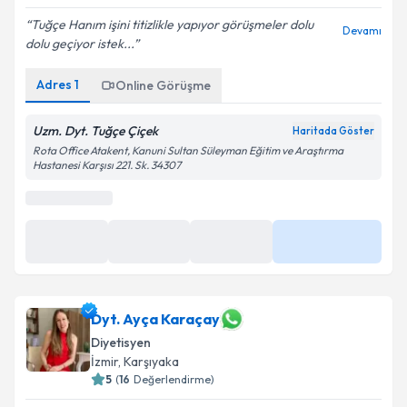
Tuğçe Hanım işini titizlikle yapıyor görüşmeler dolu
Devamı
dolu geçiyor istek...
Adres
1
Online Görüşme
Uzm. Dyt. Tuğçe Çiçek
Haritada Göster
Rota Office Atakent, Kanuni Sultan Süleyman Eğitim ve Araştırma
Hastanesi Karşısı 221. Sk. 34307
Dyt. Ayça Karaçay
Diyetisyen
İzmir
,
Karşıyaka
5
(
16
Değerlendirme)