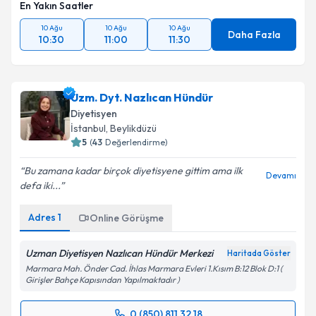
En Yakın Saatler
10 Ağu
10 Ağu
10 Ağu
Daha Fazla
10:30
11:00
11:30
Uzm. Dyt. Nazlıcan Hündür
Diyetisyen
İstanbul
,
Beylikdüzü
5
(
43
Değerlendirme)
Bu zamana kadar birçok diyetisyene gittim ama ilk
Devamı
defa iki...
Adres
1
Online Görüşme
Uzman Diyetisyen Nazlıcan Hündür Merkezi
Haritada Göster
Marmara Mah. Önder Cad. İhlas Marmara Evleri 1.Kısım B:12 Blok D:1 (
Girişler Bahçe Kapısından Yapılmaktadır )