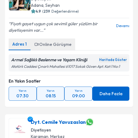
Adana
,
Seyhan
4.9
(
239
Değerlendirme)
Fiyatı gayet uygun çok sevimli güler yüzlüm bir
Devamı
diyetisyenim var...
Adres
1
Online Görüşme
Armel Sağlıklı Beslenme ve Yaşam Kliniği
Haritada Göster
Atatürk Caddesi Çınarlı Mahallesi 61017 Sokak Güven Apt. Kat:1 No:1
En Yakın Saatler
Yarın
Yarın
Yarın
Daha Fazla
07:30
08:15
09:00
Dyt. Cemile Yavuzaslan
Diyetisyen
Karaman
,
Merkez