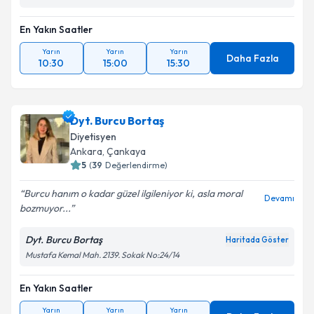
En Yakın Saatler
Yarın
Yarın
Yarın
Daha Fazla
10:30
15:00
15:30
Dyt. Burcu Bortaş
Diyetisyen
Ankara
,
Çankaya
5
(
39
Değerlendirme)
Burcu hanım o kadar güzel ilgileniyor ki, asla moral
Devamı
bozmuyor...
Dyt. Burcu Bortaş
Haritada Göster
Mustafa Kemal Mah. 2139. Sokak No:24/14
En Yakın Saatler
Yarın
Yarın
Yarın