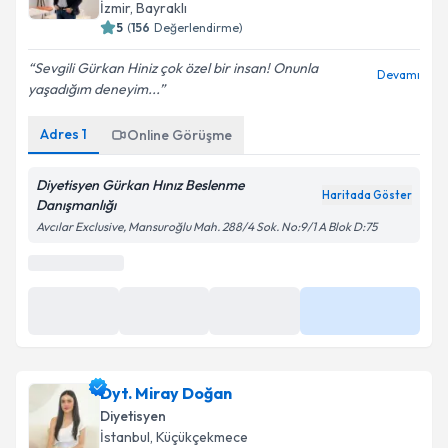
İzmir
,
Bayraklı
5
(
156
Değerlendirme)
Sevgili Gürkan Hiniz çok özel bir insan! Onunla
Devamı
yaşadığım deneyim...
Adres
1
Online Görüşme
Diyetisyen Gürkan Hınız Beslenme
Haritada Göster
Danışmanlığı
Avcılar Exclusive, Mansuroğlu Mah. 288/4 Sok. No:9/1 A Blok D:75
En Yakın Saatler
18 Ağu
21 Ağu
21 Ağu
Daha Fazla
15:00
15:30
16:30
Dyt. Miray Doğan
Diyetisyen