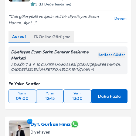
5
(
13
Değerlendirme)
Cok güleryüzlü ve işinin ehli bir diyetisyen Ecem
Devamı
Hanım. Ayni...
Kişisel verilerimin işlenmesine ilişkin
Aydınlatma
Metni
'ni okudum ve kişisel verilerimin belirtilen
Adres
1
Online Görüşme
kapsamda işlenmesini kabul ediyorum.
Diyetisyen Ecem Serim Demirer Beslenme
Haritada Göster
Takvim Talebini Gönder
Merkezi
ATAKÖY 7-8-9-10 CU KISIM MAHALLESİ ÇOBANÇEŞME E5 YANYOL
CADDESİ SELENİUM RETRO A BLOK 18/1 İÇ KAPI 41
En Yakın Saatler
Yarın
Yarın
Yarın
Daha Fazla
09:00
12:45
13:30
Dyt. Gürkan Hınız
Diyetisyen