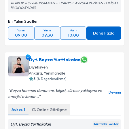
Nur Şeker
ATAKOY 7-8-9-10 KİSM MAH. E5 YANYOL AVRUPA REZİDANS OFİS A1
BLOK KAT6 D63
En Yakın Saatler
Yarın
Yarın
Yarın
Daha Fazla
09:00
09:30
10:00
Dyt. Beyza Yurttakalan
Diyetisyen
Ankara
,
Yenimahalle
5
(
4
Değerlendirme)
Beyza hanımın donanımı, bilgisi, sürece yaklaşımı ve
Devamı
enerjisi o kadar...
Adres
1
Online Görüşme
Dyt. Beyza Yurttakalan
Haritada Göster