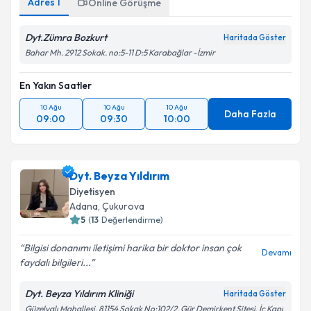
Adres
1
Online Görüşme
Dyt.Zümra Bozkurt
Haritada Göster
Bahar Mh. 2912 Sokak. no:5-11 D:5 Karabağlar -İzmir
En Yakın Saatler
10 Ağu
10 Ağu
10 Ağu
Daha Fazla
09:00
09:30
10:00
Dyt. Beyza Yıldırım
Diyetisyen
Adana
,
Çukurova
5
(
13
Değerlendirme)
Bilgisi donanımı iletişimi harika bir doktor insan çok
Devamı
faydalı bilgileri...
Dyt. Beyza Yıldırım Kliniği
Haritada Göster