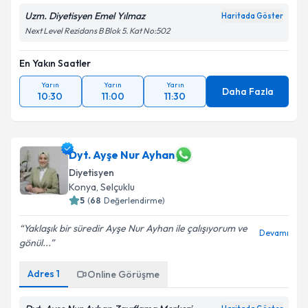
Uzm. Diyetisyen Emel Yılmaz
Haritada Göster
Next Level Rezidans B Blok 5. Kat No:502
En Yakın Saatler
Yarın
Yarın
Yarın
Daha Fazla
10:30
11:00
11:30
Dyt. Ayşe Nur Ayhan
Diyetisyen
Konya
,
Selçuklu
5
(
68
Değerlendirme)
Yaklaşık bir süredir Ayşe Nur Ayhan ile çalışıyorum ve
Devamı
gönül...
Adres
1
Online Görüşme