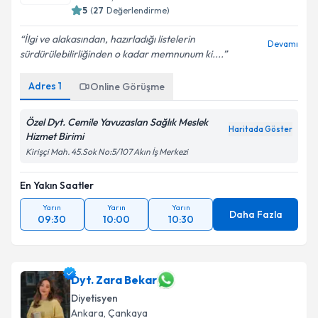
5
(
27
Değerlendirme)
İlgi ve alakasından, hazırladığı listelerin
Devamı
sürdürülebilirliğinden o kadar memnunum ki....
Adres
1
Online Görüşme
Özel Dyt. Cemile Yavuzaslan Sağlık Meslek
Haritada Göster
Hizmet Birimi
Kirişçi Mah. 45.Sok No:5/107 Akın İş Merkezi
En Yakın Saatler
Yarın
Yarın
Yarın
Daha Fazla
09:30
10:00
10:30
Dyt. Zara Bekar
Diyetisyen
Ankara
,
Çankaya