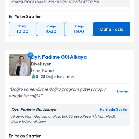
MANSUROĞLU MAH. 288 / 4 SOK. NO9/1 KAT7 D 164
En Yakın Saatler
10 Ağu
10 Ağu
10 Ağu
Daha Fazla
10:00
10:30
11:00
Dyt. Fadime Gül Alkaya
Diyetisyen
İzmir
,
Konak
5
(
23
Değerlendirme)
Doğru yönlendirme doğru program güzel sonuç: )
Devamı
emeğinize sağlık
Dyt. Fadime Gül Alkaya
Haritada Göster
Akdeniz Mah. Gaziosman Paşa Bul. Süreyya Reyent İş Hanı No:30
Daire:110 Konak İzmir
En Yakın Saatler