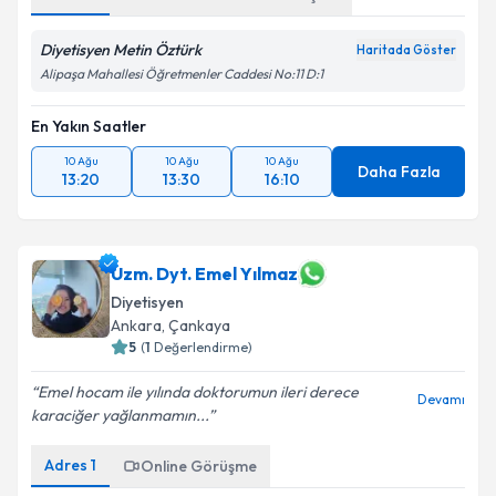
Diyetisyen Metin Öztürk
Haritada Göster
Alipaşa Mahallesi Öğretmenler Caddesi No:11 D:1
En Yakın Saatler
10 Ağu
10 Ağu
10 Ağu
Daha Fazla
13:20
13:30
16:10
Uzm. Dyt. Emel Yılmaz
Diyetisyen
Ankara
,
Çankaya
5
(
1
Değerlendirme)
Emel hocam ile yılında doktorumun ileri derece
Devamı
karaciğer yağlanmamın...
Adres
1
Online Görüşme