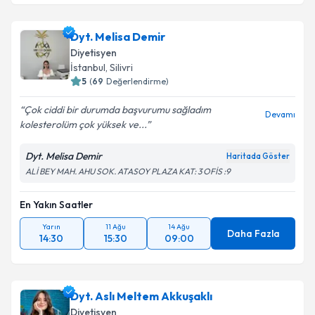
Dyt. Melisa Demir
Diyetisyen
İstanbul
,
Silivri
5
(
69
Değerlendirme)
Çok ciddi bir durumda başvurumu sağladım
Devamı
kolesterolüm çok yüksek ve...
Dyt. Melisa Demir
Haritada Göster
ALİ BEY MAH. AHU SOK. ATASOY PLAZA KAT: 3 OFİS :9
En Yakın Saatler
Yarın
11 Ağu
14 Ağu
Daha Fazla
14:30
15:30
09:00
Dyt. Aslı Meltem Akkuşaklı
Diyetisyen