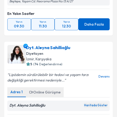
Beştepe, Yaşam Cd. Neorama Plaza No:13 A/27
En Yakın Saatler
Yarın
Yarın
Yarın
Daha Fazla
09:30
11:30
12:30
Dyt. Aleyna Sahillioğlu
Diyetisyen
İzmir
,
Karşıyaka
5
(
74
Değerlendirme)
Lipödemin sürdürülebilir bir tedavi ve yaşam tarzı
Devamı
değişikliği gerektirmesi nedeniyle...
Adres
1
Online Görüşme
Dyt. Aleyna Sahillioğlu
Haritada Göster