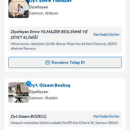
Dyt. Emre Yılmazer
oluşturun. Size bu uzmandan randevu almanız için bir
Takvim Talebini Gönder
Diyetisyen
takvim hazırlandığında e-posta ile bilgilendireceğiz.
Samsun
,
Atakum
E-posta Adresiniz
Diyetisyen Emre YILMAZER BESLENME VE
Haritada Göster
DİYET KLİNİĞİ
Mimarsinan, Abdullah Gül Blv Bulvar Plaza No:46 Kat:2 Daire:6, 55200
Atakum/Samsun
Kişisel verilerimin işlenmesine ilişkin
Aydınlatma
Metni
'ni okudum ve kişisel verilerimin belirtilen
Randevu Talep Et
kapsamda işlenmesini kabul ediyorum.
Randevu Takvimi Talebi
Takvim Talebini Gönder
Dyt. Emre Yılmazer
için randevu takvimi talebi
Dyt. Gizem Bozkuş
oluşturun. Size bu uzmandan randevu almanız için bir
Diyetisyen
takvim hazırlandığında e-posta ile bilgilendireceğiz.
Samsun
,
İlkadım
E-posta Adresiniz
Dyt.Gizem BOZKUŞ
Haritada Göster
İstasyon mahallesi İstiklal caddesi No159 Kat:3 Daire:18, Samsun 55060