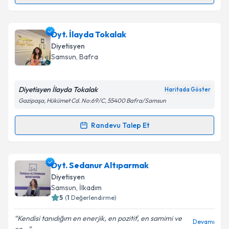
Dyt. Zübeyde Semiz
için randevu takvimi talebi
Dyt. İlayda Tokalak
oluşturun. Size bu uzmandan randevu almanız için bir
Diyetisyen
takvim hazırlandığında e-posta ile bilgilendireceğiz.
Samsun
,
Bafra
E-posta Adresiniz
Diyetisyen İlayda Tokalak
Haritada Göster
Gazipaşa, Hükümet Cd. No:69/C, 55400 Bafra/Samsun
Kişisel verilerimin işlenmesine ilişkin
Aydınlatma
Randevu Talep Et
Randevu Takvimi Talebi
Metni
'ni okudum ve kişisel verilerimin belirtilen
kapsamda işlenmesini kabul ediyorum.
Dyt. İlayda Tokalak
için randevu takvimi talebi
Dyt. Sedanur Altıparmak
oluşturun. Size bu uzmandan randevu almanız için bir
Takvim Talebini Gönder
Diyetisyen
takvim hazırlandığında e-posta ile bilgilendireceğiz.
Samsun
,
İlkadım
5
(
1
Değerlendirme)
E-posta Adresiniz
Kendisi tanıdığım en enerjik, en pozitif, en samimi ve
Devamı