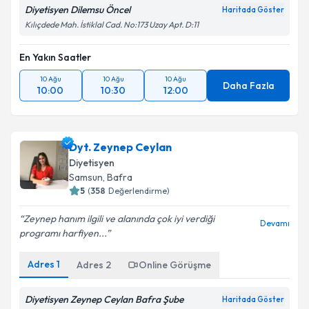
Diyetisyen Dilemsu Öncel
Haritada Göster
Kılıçdede Mah. İstiklal Cad. No:173 Uzay Apt. D:11
En Yakın Saatler
10 Ağu
10 Ağu
10 Ağu
Daha Fazla
10:00
10:30
12:00
Dyt. Zeynep Ceylan
Diyetisyen
Samsun
,
Bafra
5
(
358
Değerlendirme)
Zeynep hanım ilgili ve alanında çok iyi verdiği
Devamı
programı harfiyen...
Adres
1
Adres
2
Online Görüşme
Diyetisyen Zeynep Ceylan Bafra Şube
Haritada Göster