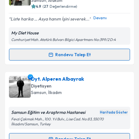
Samsun
,
Atakum
4.9
(
27
Değerlendirme)
E-posta Adresiniz
Devamı
Liste harika … Asya hanım İşini severek...
My Diet House
Cumhuriyet Mah. Atatürk Bulvarı Bilgici Apartmanı No:399/2 D:4
Kişisel verilerimin işlenmesine ilişkin
Aydınlatma
Metni
'ni okudum ve kişisel verilerimin belirtilen
kapsamda işlenmesini kabul ediyorum.
Randevu Talep Et
Randevu Takvimi Talebi
Takvim Talebini Gönder
Dyt. Asya Can
için randevu takvimi talebi oluşturun.
Dyt. Alperen Albayrak
Size bu uzmandan randevu almanız için bir takvim
Diyetisyen
hazırlandığında e-posta ile bilgilendireceğiz.
Samsun
,
İlkadım
E-posta Adresiniz
Samsun Eğitim ve Araştırma Hastanesi
Haritada Göster
Fevzi Çakmak Mah., 100. Yıl Bulv., Lise Cad. No:83, 55070
İlkadım/Samsun, Turkey
Kişisel verilerimin işlenmesine ilişkin
Aydınlatma