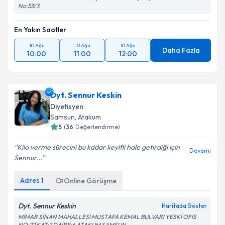
No:53/3
En Yakın Saatler
10 Ağu
10 Ağu
10 Ağu
Daha Fazla
10:00
11:00
12:00
Dyt. Sennur Keskin
Diyetisyen
Samsun
,
Atakum
5
(
36
Değerlendirme)
Kilo verme sürecini bu kadar keyifli hale getirdiği için
Devamı
Sennur...
Adres
1
Online Görüşme
Dyt. Sennur Keskin
Haritada Göster
MİMAR SİNAN MAHALLESİ MUSTAFA KEMAL BULVARI YESKİ OFİS
NO:22 KAT:2 DAİRE:6 ATAKUM SAMSUN