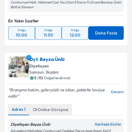
Cumhuriyet Mah. Hükümet Cad. No:2 Kat:3 Daire:11 (Ziraat Bankası Üstü)
Bafra/Samsun
En Yakın Saatler
11 Ağu
11 Ağu
11 Ağu
Daha Fazla
10:00
11:30
12:00
Dyt. Beyza Ünlü
Diyetisyen
Samsun
,
İlkadım
5
(
112
Değerlendirme)
Branşına hakim, güleryüzlü ve kibar, şiddetle tavsiye
Devamı
edilir
Adres
1
Online Görüşme
Diyetisyen Beyza Ünlü
Haritada Göster
Karadeniz Mahallesi Cumhuriyet Caddesi Derya Apartmanı Kat:2