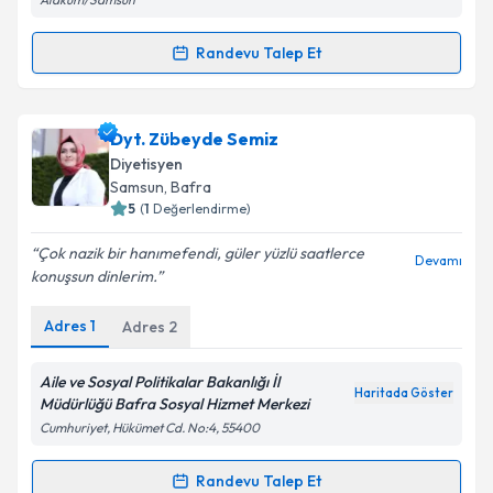
Kişisel verilerimin işlenmesine ilişkin
Aydınlatma
Randevu Talep Et
Metni
'ni okudum ve kişisel verilerimin belirtilen
Randevu Takvimi Talebi
kapsamda işlenmesini kabul ediyorum.
Dyt. Kübra Kıran
için randevu takvimi talebi
Dyt. Zübeyde Semiz
Takvim Talebini Gönder
oluşturun. Size bu uzmandan randevu almanız için bir
Diyetisyen
takvim hazırlandığında e-posta ile bilgilendireceğiz.
Samsun
,
Bafra
5
(
1
Değerlendirme)
E-posta Adresiniz
Çok nazik bir hanımefendi, güler yüzlü saatlerce
Devamı
konuşsun dinlerim.
Adres
1
Adres
2
Kişisel verilerimin işlenmesine ilişkin
Aydınlatma
Metni
'ni okudum ve kişisel verilerimin belirtilen
kapsamda işlenmesini kabul ediyorum.
Aile ve Sosyal Politikalar Bakanlığı İl
Haritada Göster
Müdürlüğü Bafra Sosyal Hizmet Merkezi
Cumhuriyet, Hükümet Cd. No:4, 55400
Takvim Talebini Gönder
Randevu Talep Et
Randevu Takvimi Talebi