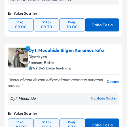
En Yakın Saatler
10 Ağu
10 Ağu
10 Ağu
Daha Fazla
09:00
09:30
10:00
Dyt. Mücahide Bilgen Karamustafa
Diyetisyen
Samsun
,
Bafra
4.9
(
145
Değerlendirme)
İkinci yılımda devam ediyor olmam memnun olmamın
Devamı
sonucu
Dyt. Mücahide
Haritada Göster
En Yakın Saatler
10 Ağu
10 Ağu
10 Ağu
Daha Fazla