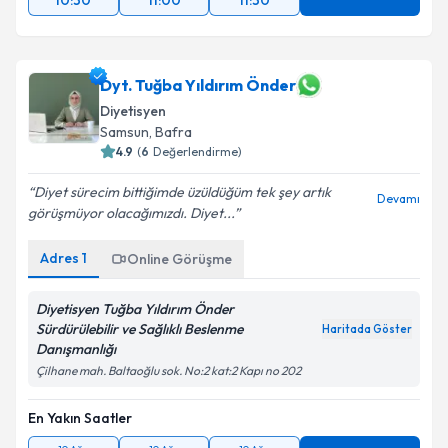
10:30
11:00
11:30
Dyt. Tuğba Yıldırım Önder
Diyetisyen
Samsun
,
Bafra
4.9
(
6
Değerlendirme)
Diyet sürecim bittiğimde üzüldüğüm tek şey artık
Devamı
görüşmüyor olacağımızdı. Diyet...
Adres
1
Online Görüşme
Diyetisyen Tuğba Yıldırım Önder
Sürdürülebilir ve Sağlıklı Beslenme
Haritada Göster
Danışmanlığı
Çilhane mah. Baltaoğlu sok. No:2 kat:2 Kapı no 202
En Yakın Saatler