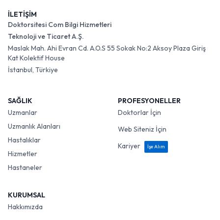
İLETİŞİM
Doktorsitesi Com Bilgi Hizmetleri
Teknoloji ve Ticaret A.Ş.
Maslak Mah. Ahi Evran Cd. A.O.S 55 Sokak No:2 Aksoy Plaza Giriş
Kat Kolektif House
İstanbul, Türkiye
SAĞLIK
PROFESYONELLER
Uzmanlar
Doktorlar İçin
Uzmanlık Alanları
Web Siteniz İçin
Hastalıklar
Kariyer
İşe Alım
Hizmetler
Hastaneler
KURUMSAL
Hakkımızda