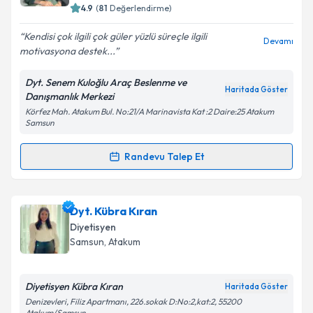
bilgilendireceğiz.
4.9
(
81
Değerlendirme)
E-posta Adresiniz
Kendisi çok ilgili çok güler yüzlü süreçle ilgili
Devamı
motivasyona destek...
Dyt. Senem Kuloğlu Araç Beslenme ve
Haritada Göster
Danışmanlık Merkezi
Kişisel verilerimin işlenmesine ilişkin
Aydınlatma
Körfez Mah. Atakum Bul. No:21/A Marinavista Kat :2 Daire:25 Atakum
Metni
'ni okudum ve kişisel verilerimin belirtilen
Samsun
kapsamda işlenmesini kabul ediyorum.
Randevu Talep Et
Randevu Takvimi Talebi
Takvim Talebini Gönder
Dyt. Senem Kuloğlu
için randevu takvimi talebi
Dyt. Kübra Kıran
oluşturun. Size bu uzmandan randevu almanız için bir
Diyetisyen
takvim hazırlandığında e-posta ile bilgilendireceğiz.
Samsun
,
Atakum
E-posta Adresiniz
Diyetisyen Kübra Kıran
Haritada Göster
Denizevleri, Filiz Apartmanı, 226.sokak D:No:2,kat:2, 55200
Atakum/Samsun