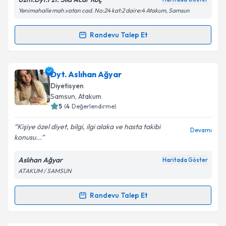
Yenimahalle mah.vatan cad. No:24 kat:2 daire:4 Atakum, Samsun
Kişisel verilerimin işlenmesine ilişkin
Aydınlatma
Randevu Talep Et
Randevu Takvimi Talebi
Metni
'ni okudum ve kişisel verilerimin belirtilen
kapsamda işlenmesini kabul ediyorum.
Fzt. Sıla Acar Koç
için randevu takvimi talebi
Dyt. Aslıhan Ağyar
oluşturun. Size bu uzmandan randevu almanız için bir
Takvim Talebini Gönder
Diyetisyen
takvim hazırlandığında e-posta ile bilgilendireceğiz.
Samsun
,
Atakum
5
(
4
Değerlendirme)
E-posta Adresiniz
Kişiye özel diyet, bilgi, ilgi alaka ve hasta takibi
Devamı
konusu...
Aslıhan Ağyar
Haritada Göster
Kişisel verilerimin işlenmesine ilişkin
Aydınlatma
ATAKUM / SAMSUN
Metni
'ni okudum ve kişisel verilerimin belirtilen
kapsamda işlenmesini kabul ediyorum.
Randevu Talep Et
Randevu Takvimi Talebi
Takvim Talebini Gönder