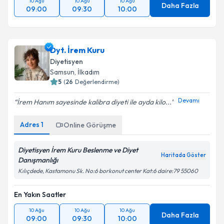
10 Ağu
10 Ağu
10 Ağu
Daha Fazla
09:00
09:30
10:00
Dyt. İrem Kuru
Diyetisyen
Samsun
,
İlkadım
5
(
26
Değerlendirme)
Devamı
İrem Hanım sayesinde kalibra diyeti ile ayda kilo...
Adres
1
Online Görüşme
Diyetisyen İrem Kuru Beslenme ve Diyet
Haritada Göster
Danışmanlığı
Kılıçdede, Kastamonu Sk. No:6 borkonut center Kat:6 daire:79 55060
En Yakın Saatler
10 Ağu
10 Ağu
10 Ağu
Daha Fazla
09:00
09:30
10:00