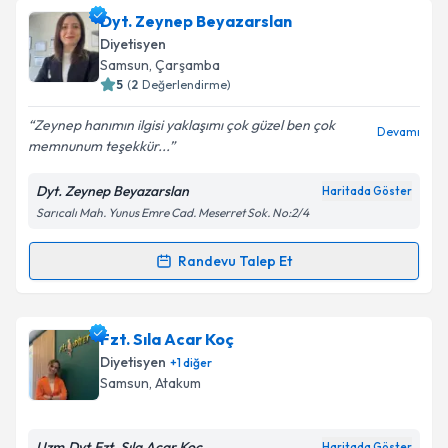
Takvim Talebini Gönder
Uzm. Dyt. Sevinç Sevinçer
için randevu takvimi
Dyt. Zeynep Beyazarslan
talebi oluşturun. Size bu uzmandan randevu almanız
Diyetisyen
için bir takvim hazırlandığında e-posta ile
Samsun
,
Çarşamba
bilgilendireceğiz.
5
(
2
Değerlendirme)
E-posta Adresiniz
Zeynep hanımın ilgisi yaklaşımı çok güzel ben çok
Devamı
memnunum teşekkür...
Dyt. Zeynep Beyazarslan
Haritada Göster
Sarıcalı Mah. Yunus Emre Cad. Meserret Sok. No:2/4
Kişisel verilerimin işlenmesine ilişkin
Aydınlatma
Metni
'ni okudum ve kişisel verilerimin belirtilen
kapsamda işlenmesini kabul ediyorum.
Randevu Talep Et
Randevu Takvimi Talebi
Takvim Talebini Gönder
Dyt. Zeynep Beyazarslan
için randevu takvimi talebi
Fzt. Sıla Acar Koç
oluşturun. Size bu uzmandan randevu almanız için bir
Diyetisyen
+
1
diğer
takvim hazırlandığında e-posta ile bilgilendireceğiz.
Samsun
,
Atakum
E-posta Adresiniz
Uzm.Dyt.Fzt. Sıla Acar Koç
Haritada Göster