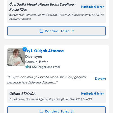
Özel Sağlık Meslek Hizmet Birimi Diyetisyen
Haritada Göster
Ravza Köse
Körfez Mah. Atakum Blv. No:21/B Kat:2 Daire:28 MarinaVista Ofis, 55270
Atakum/Samsun
Kişisel verilerimin işlenmesine ilişkin
Aydınlatma
Metni
'ni okudum ve kişisel verilerimin belirtilen
Randevu Talep Et
kapsamda işlenmesini kabul ediyorum.
Randevu Takvimi Talebi
Takvim Talebini Gönder
Dyt. Ravza Köse
için randevu takvimi talebi oluşturun.
Dyt. Gülşah Atmaca
Size bu uzmandan randevu almanız için bir takvim
Diyetisyen
hazırlandığında e-posta ile bilgilendireceğiz.
Samsun
,
Bafra
5
(
22
Değerlendirme)
E-posta Adresiniz
Gülşah hanımla çok profesyonel bir süreç geçirdik
Devamı
benimde istediklerimi dikkate...
Gülşah ATMACA
Haritada Göster
Kişisel verilerimin işlenmesine ilişkin
Aydınlatma
Tabakhane, Hacı İzzet Ağa Sk. Köprülüoğlu Apt No:2 K:1, 55400
Metni
'ni okudum ve kişisel verilerimin belirtilen
kapsamda işlenmesini kabul ediyorum.
Randevu Talep Et