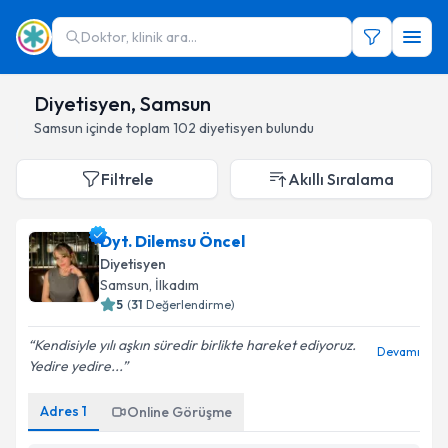
Doktor, klinik ara...
Diyetisyen, Samsun
Samsun
içinde toplam
102
diyetisyen
bulundu
Filtrele
Akıllı Sıralama
Dyt. Dilemsu Öncel
Diyetisyen
Samsun
,
İlkadım
5
(
31
Değerlendirme)
Kendisiyle yılı aşkın süredir birlikte hareket ediyoruz.
Devamı
Yedire yedire...
Adres
1
Online Görüşme