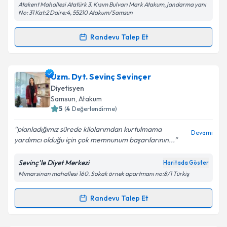
Atakent Mahallesi Atatürk 3. Kısım Bulvarı Mark Atakum, jandarma yanı
No: 31 Kat:2 Daire:4, 55210 Atakum/Samsun
Kişisel verilerimin işlenmesine ilişkin
Aydınlatma
Randevu Talep Et
Metni
'ni okudum ve kişisel verilerimin belirtilen
Randevu Takvimi Talebi
kapsamda işlenmesini kabul ediyorum.
Dyt. Zahide Sena Karahan
için randevu takvimi
Uzm. Dyt. Sevinç Sevinçer
Takvim Talebini Gönder
talebi oluşturun. Size bu uzmandan randevu almanız
Diyetisyen
için bir takvim hazırlandığında e-posta ile
Samsun
,
Atakum
bilgilendireceğiz.
5
(
4
Değerlendirme)
E-posta Adresiniz
planladığımız sürede kilolarımdan kurtulmama
Devamı
yardımcı olduğu için çok memnunum başarılarının...
Sevinç’le Diyet Merkezi
Haritada Göster
Mimarsinan mahallesi 160. Sokak örnek apartmanı no:8/1 Türkiş
Kişisel verilerimin işlenmesine ilişkin
Aydınlatma
Metni
'ni okudum ve kişisel verilerimin belirtilen
kapsamda işlenmesini kabul ediyorum.
Randevu Talep Et
Randevu Takvimi Talebi