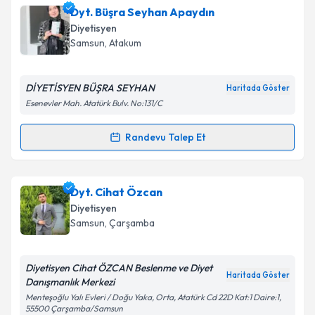
Dyt. Aslıhan Ağyar
için randevu takvimi talebi
Dyt. Büşra Seyhan Apaydın
oluşturun. Size bu uzmandan randevu almanız için bir
Diyetisyen
takvim hazırlandığında e-posta ile bilgilendireceğiz.
Samsun
,
Atakum
E-posta Adresiniz
DİYETİSYEN BÜŞRA SEYHAN
Haritada Göster
Esenevler Mah. Atatürk Bulv. No:131/C
Kişisel verilerimin işlenmesine ilişkin
Aydınlatma
Randevu Talep Et
Randevu Takvimi Talebi
Metni
'ni okudum ve kişisel verilerimin belirtilen
kapsamda işlenmesini kabul ediyorum.
Dyt. Büşra Seyhan Apaydın
için randevu takvimi
Dyt. Cihat Özcan
talebi oluşturun. Size bu uzmandan randevu almanız
Takvim Talebini Gönder
Diyetisyen
için bir takvim hazırlandığında e-posta ile
Samsun
,
Çarşamba
bilgilendireceğiz.
E-posta Adresiniz
Diyetisyen Cihat ÖZCAN Beslenme ve Diyet
Haritada Göster
Danışmanlık Merkezi
Menteşoğlu Yalı Evleri / Doğu Yaka, Orta, Atatürk Cd 22D Kat:1 Daire:1,
55500 Çarşamba/Samsun