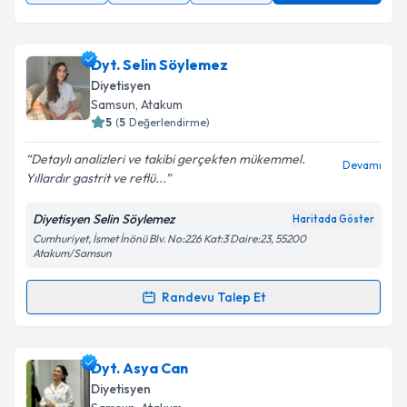
Dyt. Selin Söylemez
Diyetisyen
Samsun
,
Atakum
5
(
5
Değerlendirme)
Detaylı analizleri ve takibi gerçekten mükemmel.
Devamı
Yıllardır gastrit ve reflü...
Diyetisyen Selin Söylemez
Haritada Göster
Cumhuriyet, İsmet İnönü Blv. No:226 Kat:3 Daire:23, 55200
Atakum/Samsun
Randevu Talep Et
Randevu Takvimi Talebi
Dyt. Selin Söylemez
için randevu takvimi talebi
Dyt. Asya Can
oluşturun. Size bu uzmandan randevu almanız için bir
Diyetisyen
takvim hazırlandığında e-posta ile bilgilendireceğiz.