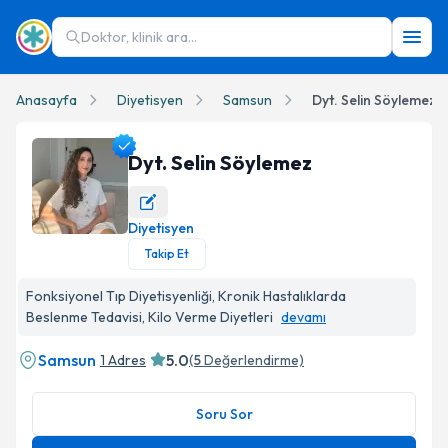
Doktor, klinik ara...
Anasayfa
Diyetisyen
Samsun
Dyt. Selin Söylemez
Dyt. Selin Söylemez
Diyetisyen
Dyt. Selin Söylemez Profil Fotoğrafı
Takip Et
Fonksiyonel Tıp Diyetisyenliği, Kronik Hastalıklarda
Beslenme Tedavisi, Kilo Verme Diyetleri
devamı
Samsun
5.0
1 Adres
(
5
Değerlendirme)
Soru Sor