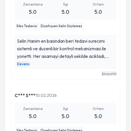
Zamanlama
İlgi
Ortam
5.0
5.0
5.0
Sibo Tedavisi
Diyetisyen Selin Söylemez
Selin Hanim en basindan beri tedavi surecimi
sistemli ve duzenli bir kontrol mekanizmasi ile
yonetti. Her asamayi detayli sekilde acikladi,
sorularima bikmadan usanmadan cevap verdi.
Devamı
Verilen onerilerde net aciklamalar yapmasi, neyi
Şikayet Et
neden yaptigimizi aciklamasi benim icin sureci
kolaylastirdi. Iletisimi gayet sakin, akici. Kendimi
oldukca rahat hissettim. Ihtiyac duydugum her
C*** S***
10.02.2026
durumda kendisinin ulasilabilir olmasi da guvende
hissettirdi. Cok guzel ve yolunda giden bir tedavi
Zamanlama
İlgi
Ortam
5.0
5.0
5.0
surecim oldu. Artik son asamadayim. Kendisini
bu konuda tavsiye ederim!
Sibo Tedavisi
Diyetisyen Selin Söylemez