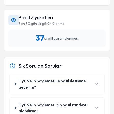
açıklayıcı bir üslupla ilerleyen ve bilimsel
yaklaşımla destekleyen bir uzmanla çalışmak
gerçekten rahatlatıcı. Sürece devam ediyoruz ve
Profil Ziyaretleri
genel olarak çok memnunum. Fonksiyonel
Son 30 günlük görüntülenme
beslenme yaklaşımı arayanlar için Selin Hanımı
gönül rahatlığıyla önerebilirim
37
profil görüntülenmesi
Sık Sorulan Sorular
Dyt. Selin Söylemez ile nasıl iletişime
geçerim?
Dyt. Selin Söylemez için nasıl randevu
alabilirim?