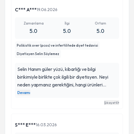
C*** A***
19.06.2026
Zamanlama
İlgi
Ortam
5.0
5.0
5.0
Polikistik over (pcos) ve infertilitede diyet tedavisi
Diyetisyen Selin Söylemez
Selin Hanım güler yüzü, kibarlığı ve bilgi
birikimiyle birlikte çok ilgili bir diyetisyen. Neyi
neden yapmanız gerektiğini, hangi ürünleri
nerede bulabileceğinizi, almanız gereken takviye
Devamı
edici gıdaları ve tüm öğünlerinizi alternatifleriyle
Şikayet Et
anlatıyor. Böylece diyet süreciniz çok sağlıklı
geçiyor, istediğiniz sonuca da rahatlıkla
ulaşıyorsunuz.
S*** E***
16.03.2026