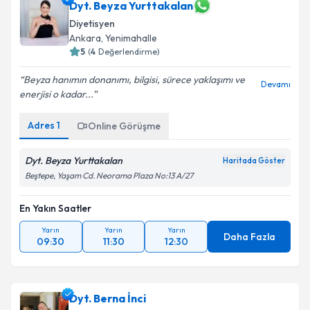
takvim hazırlandığında e-posta ile bilgilendireceğiz.
Dyt. Beyza Yurttakalan
Diyetisyen
E-posta Adresiniz
Ankara
,
Yenimahalle
5
(
4
Değerlendirme)
Beyza hanımın donanımı, bilgisi, sürece yaklaşımı ve
Devamı
enerjisi o kadar...
Kişisel verilerimin işlenmesine ilişkin
Aydınlatma
Metni
'ni okudum ve kişisel verilerimin belirtilen
Adres
1
Online Görüşme
kapsamda işlenmesini kabul ediyorum.
Dyt. Beyza Yurttakalan
Haritada Göster
Takvim Talebini Gönder
Beştepe, Yaşam Cd. Neorama Plaza No:13 A/27
En Yakın Saatler
Yarın
Yarın
Yarın
Daha Fazla
09:30
11:30
12:30
Dyt. Berna İnci