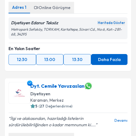
Adres
1
Online Görüşme
Diyetisyen Edanur Teksöz
Haritada Göster
Metropark Sefaköy, TORKAM, Kartaltepe, Süvari Cd., No:6, Kat:-2 B1-
68, 34295
En Yakın Saatler
12:30
13:00
13:30
Daha Fazla
Dyt. Cemile Yavuzaslan
Diyetisyen
Karaman
,
Merkez
5
(
27
Değerlendirme)
İlgi ve alakasından, hazırladığı listelerin
Devamı
sürdürülebilirliğinden o kadar memnunum ki....