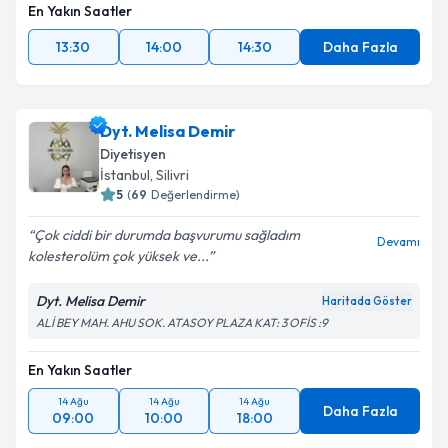
En Yakın Saatler
13:30
14:00
14:30
Daha Fazla
Dyt. Melisa Demir
Diyetisyen
İstanbul
,
Silivri
5
(
69
Değerlendirme)
Çok ciddi bir durumda başvurumu sağladım
Devamı
kolesterolüm çok yüksek ve...
Dyt. Melisa Demir
Haritada Göster
ALİ BEY MAH. AHU SOK. ATASOY PLAZA KAT: 3 OFİS :9
En Yakın Saatler
14 Ağu
14 Ağu
14 Ağu
Daha Fazla
09:00
10:00
18:00