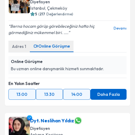
Diyetisyen
İstanbul
,
Çekmeköy
5
(
217
Değerlendirme)
Berna hocam️ görüp görebileceğiniz hatta hiç
Devamı
görmediğiniz mükemmel biri. ....
Online Görüşme
Adres
1
Online Görüşme
Bu uzman online danışmanlık hizmeti sunmaktadır.
En Yakın Saatler
13:00
13:30
14:00
Daha Fazla
Dyt. Neslihan Yıldız
Diyetisyen
Ankara
,
Keçiören