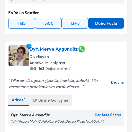
En Yakın Saatler
11:15
13:00
13:45
Daha Fazla
Dyt. Merve Aygündüz
Diyetisyen
Antalya
,
Muratpaşa
5
(
163
Değerlendirme)
Yıllardır süregelen şişkinlik, halsizlik, kabızlık, kilo
Devamı
verememe problemlerim vardı. Merve...
Adres
1
Online Görüşme
Dyt. Merve Aygündüz
Haritada Göster
Tahıl Pazarı Mah. Çatal Köprü Cad. Deveci Plaza No:40 Kat:4