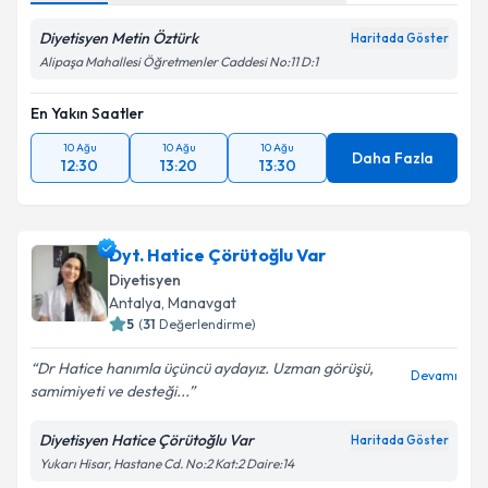
Diyetisyen Metin Öztürk
Haritada Göster
Alipaşa Mahallesi Öğretmenler Caddesi No:11 D:1
En Yakın Saatler
10 Ağu
10 Ağu
10 Ağu
Daha Fazla
12:30
13:20
13:30
Dyt. Hatice Çörütoğlu Var
Diyetisyen
Antalya
,
Manavgat
5
(
31
Değerlendirme)
Dr Hatice hanımla üçüncü aydayız. Uzman görüşü,
Devamı
samimiyeti ve desteği...
Diyetisyen Hatice Çörütoğlu Var
Haritada Göster
Yukarı Hisar, Hastane Cd. No:2 Kat:2 Daire:14