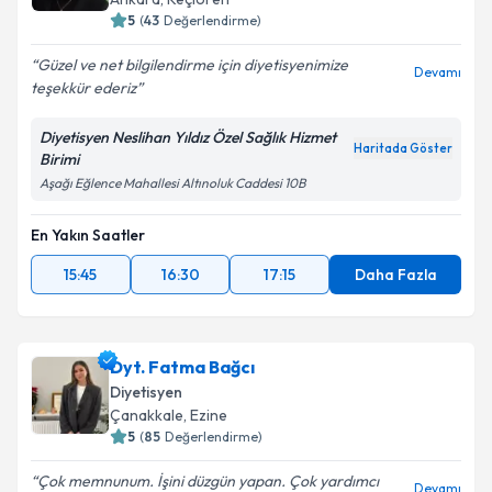
5
(
43
Değerlendirme)
Güzel ve net bilgilendirme için diyetisyenimize
Devamı
teşekkür ederiz
Diyetisyen Neslihan Yıldız Özel Sağlık Hizmet
Haritada Göster
Birimi
Aşağı Eğlence Mahallesi Altınoluk Caddesi 10B
En Yakın Saatler
15:45
16:30
17:15
Daha Fazla
Dyt. Fatma Bağcı
Diyetisyen
Çanakkale
,
Ezine
5
(
85
Değerlendirme)
Çok memnunum. İşini düzgün yapan. Çok yardımcı
Devamı