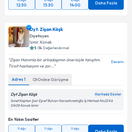
10 Ağu
10 Ağu
10 Ağu
Daha Fazla
12:30
13:30
14:00
Dyt. Zişan Köşk
Diyetisyen
İzmir
,
Konak
5
(
14
Değerlendirme)
Zişan Hanımla bir arkadaşımın önerisiyle tanıştım.
Devamı
Tiroit hastasıyım ve zor...
Adres
1
Online Görüşme
Dyt Zişan Köşk
Haritada Göster
İsmet Kaptan Şair Eşref Bulvarı Karaahmetoğlu İş Merkezi No22 K6
D608 Konak İzmir
En Yakın Saatler
11 Ağu
11 Ağu
11 Ağu
Daha Fazla