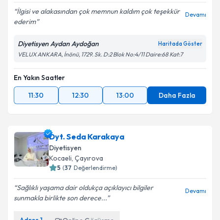
İlgisi ve alakasından çok memnun kaldım çok teşekkür
Devamı
ederim
Diyetisyen Aydan Aydoğan
Haritada Göster
VELUX ANKARA, İnönü, 1729. Sk. D:2 Blok No:4/11 Daire:68 Kat:7
En Yakın Saatler
11:30
12:30
13:00
Daha Fazla
Dyt. Seda Karakaya
Diyetisyen
Kocaeli
,
Çayırova
5
(
37
Değerlendirme)
Sağlıklı yaşama dair oldukça açıklayıcı bilgiler
Devamı
sunmakla birlikte son derece...