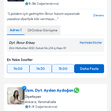
5
(
54
Değerlendirme)
Lipödem için gelmiştim İlknur hanım sayesinde
Devamı
yasaksız diyetiyle kilo vermeye...
Adres
1
Online Görüşme
Dyt. İlknur Erbay
Haritada Göster
Ekin Mahallesi 1652. Sokak No:2/A iç Kapı:10
En Yakın Saatler
14:00
14:30
15:00
Daha Fazla
Uzm. Dyt. Aydan Aydoğan
Diyetisyen
Ankara
,
Yenimahalle
5
(
9
Değerlendirme)