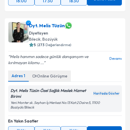
16:00
17:30
18:30
Dyt. Melis Tüzün
Diyetisyen
Bilecik
,
Bozüyük
5
(
273
Değerlendirme)
Melis hanımın sadece günlük danışanıyım ve
Devamı
kırılmayan kilomu ...
Adres
1
Online Görüşme
Dyt. Melis Tüzün Özel Sağlık Meslek Hizmet
Haritada Göster
Birimi
Yeni Monter sk. Seyhan İş Merkezi No:13 Kat:2 Daire:5, 11100
Bozüyük/Bilecik
En Yakın Saatler