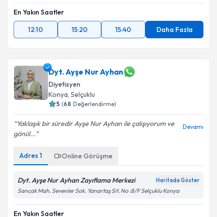
En Yakın Saatler
12:10
15:20
15:40
Daha Fazla
Dyt. Ayşe Nur Ayhan
Diyetisyen
Konya
,
Selçuklu
5
(
68
Değerlendirme)
Yaklaşık bir süredir Ayşe Nur Ayhan ile çalışıyorum ve
Devamı
gönül...
Adres
1
Online Görüşme
Dyt. Ayşe Nur Ayhan Zayıflama Merkezi
Haritada Göster
Sancak Mah. Sevenler Sok. Yanartaş Sit. No :8/F Selçuklu Konya
En Yakın Saatler