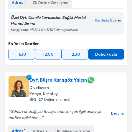
Adres
1
Online Görüşme
Özel Dyt. Cemile Yavuzaslan Sağlık Meslek
Haritada Göster
Hizmet Birimi
Kirişçi Mah. 45.Sok No:5/107 Akın İş Merkezi
En Yakın Saatler
11:30
12:00
12:30
Daha Fazla
Dyt. Büşra Karagöz Yalçın
Diyetisyen
Konya
,
Karatay
5
(
27
Değerlendirme)
Gönül rahatlığıyla tavsiye ederim çok ilgili anlayışlı
Devamı
motive edici ben...
Adres
1
Adres
2
Online Görüşme