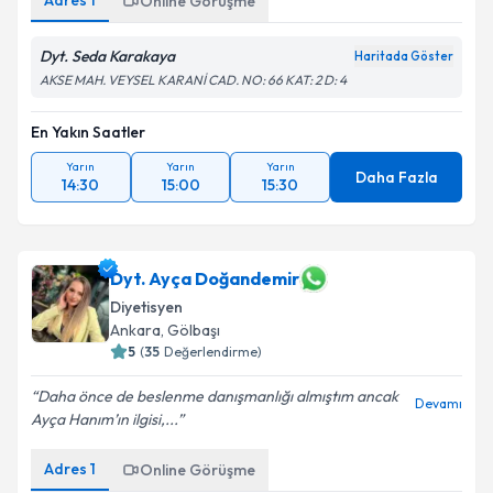
Adres
1
Online Görüşme
Dyt. Seda Karakaya
Haritada Göster
AKSE MAH. VEYSEL KARANİ CAD. NO: 66 KAT: 2 D: 4
En Yakın Saatler
Yarın
Yarın
Yarın
Daha Fazla
14:30
15:00
15:30
Dyt. Ayça Doğandemir
Diyetisyen
Ankara
,
Gölbaşı
5
(
35
Değerlendirme)
Daha önce de beslenme danışmanlığı almıştım ancak
Devamı
Ayça Hanım’ın ilgisi,...
Adres
1
Online Görüşme