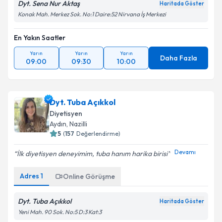
Dyt. Sena Nur Aktaş
Haritada Göster
Konak Mah. Merkez Sok. No:1 Daire:52 Nirvana İş Merkezi
En Yakın Saatler
Yarın
Yarın
Yarın
Daha Fazla
09:00
09:30
10:00
Dyt. Tuba Açıkkol
Diyetisyen
Aydın
,
Nazilli
5
(
157
Değerlendirme)
Devamı
İlk diyetisyen deneyimim, tuba hanım harika birisi
Adres
1
Online Görüşme
Dyt. Tuba Açıkkol
Haritada Göster
Yeni Mah. 90 Sok. No:5 D:3 Kat:3