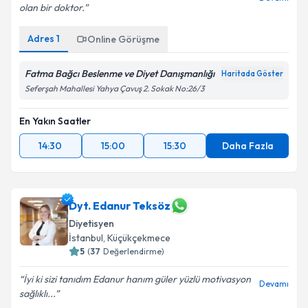
olan bir doktor.
Adres
1
Online Görüşme
Fatma Bağcı Beslenme ve Diyet Danışmanlığı
Haritada Göster
Seferşah Mahallesi Yahya Çavuş 2. Sokak No:26/3
En Yakın Saatler
14:30
15:00
15:30
Daha Fazla
Dyt. Edanur Teksöz
Diyetisyen
İstanbul
,
Küçükçekmece
5
(
37
Değerlendirme)
İyi ki sizi tanıdım Edanur hanım güler yüzlü motivasyon
Devamı
sağlıklı...