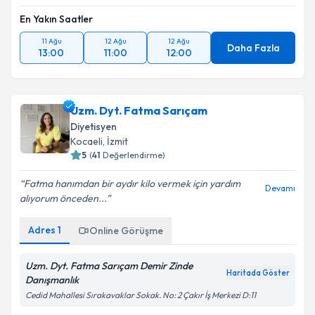
En Yakın Saatler
11 Ağu
12 Ağu
12 Ağu
Daha Fazla
13:00
11:00
12:00
Uzm. Dyt. Fatma Sarıçam
Diyetisyen
Kocaeli
,
İzmit
5
(
41
Değerlendirme)
Fatma hanımdan bir aydır kilo vermek için yardım
Devamı
alıyorum önceden...
Adres
1
Online Görüşme
Uzm. Dyt. Fatma Sarıçam Demir Zinde
Haritada Göster
Danışmanlık
Cedid Mahallesi Sırakavaklar Sokak. No: 2 Çakır İş Merkezi D:11