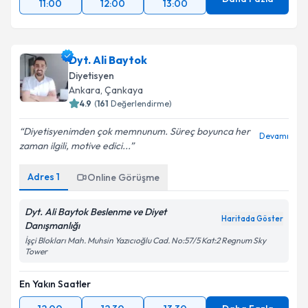
11:00
12:00
13:00
Dyt. Ali Baytok
Diyetisyen
Ankara
,
Çankaya
4.9
(
161
Değerlendirme)
Diyetisyenimden çok memnunum. Süreç boyunca her
Devamı
zaman ilgili, motive edici...
Adres
1
Online Görüşme
Dyt. Ali Baytok Beslenme ve Diyet
Haritada Göster
Danışmanlığı
İşçi Blokları Mah. Muhsin Yazıcıoğlu Cad. No:57/5 Kat:2 Regnum Sky
Tower
En Yakın Saatler