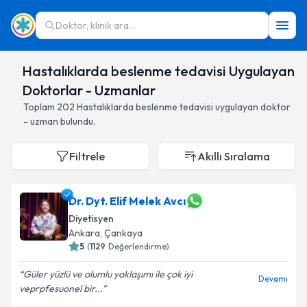
Doktor, klinik ara...
Hastalıklarda beslenme tedavisi Uygulayan
Doktorlar - Uzmanlar
Toplam
202
Hastalıklarda beslenme tedavisi
uygulayan doktor
- uzman bulundu.
Filtrele
Akıllı Sıralama
Dr. Dyt. Elif Melek Avcı
Diyetisyen
Ankara
,
Çankaya
5
(
1129
Değerlendirme)
Güler yüzlü ve olumlu yaklaşımı ile çok iyi
Devamı
veprpfesuonel bir...