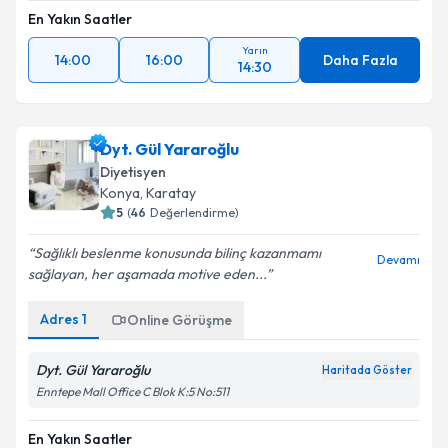
En Yakın Saatler
Yarın
14:00
16:00
Daha Fazla
14:30
Dyt. Gül Yararoğlu
Diyetisyen
Konya
,
Karatay
5
(
46
Değerlendirme)
Sağlıklı beslenme konusunda bilinç kazanmamı
Devamı
sağlayan, her aşamada motive eden...
Adres
1
Online Görüşme
Dyt. Gül Yararoğlu
Haritada Göster
Enntepe Mall Office C Blok K:5 No:511
En Yakın Saatler