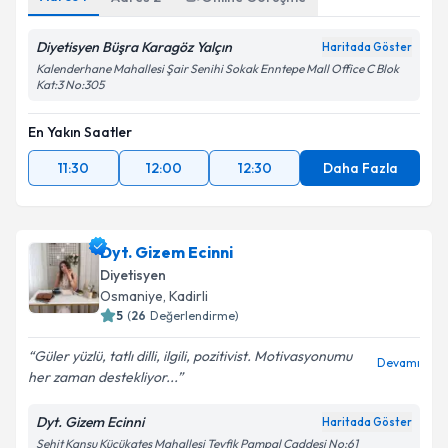
Diyetisyen Büşra Karagöz Yalçın
Haritada Göster
Kalenderhane Mahallesi Şair Senihi Sokak Enntepe Mall Office C Blok
Kat:3 No:305
En Yakın Saatler
11:30
12:00
12:30
Daha Fazla
Dyt. Gizem Ecinni
Diyetisyen
Osmaniye
,
Kadirli
5
(
26
Değerlendirme)
Güler yüzlü, tatlı dilli, ilgili, pozitivist. Motivasyonumu
Devamı
her zaman destekliyor...
Dyt. Gizem Ecinni
Haritada Göster
Şehit Kansu Küçükateş Mahallesi Tevfik Pampal Caddesi No:61