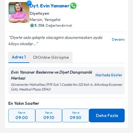
Dyt. Evin Yananer
Diyetisyen
Mersin
,
Yenişehir
5
(
516
Değerlendirme)
Diyete asla qdapte olacagimi dusunemezken ayda
Devamı
kiloyu okadqr...
Adres
1
Online Görüşme
Evin Yananer Beslenme ve Diyet Danışmanlık
Haritada Göster
Merkezi
Güvenevler Mahalllesi,1919 Sok 1.Cadde No:122 Kat: 6, Altunbaş Eczanesi
Üstü, Medikal Plaza 33140
En Yakın Saatler
Yarın
Yarın
Yarın
Daha Fazla
09:00
09:10
09:50