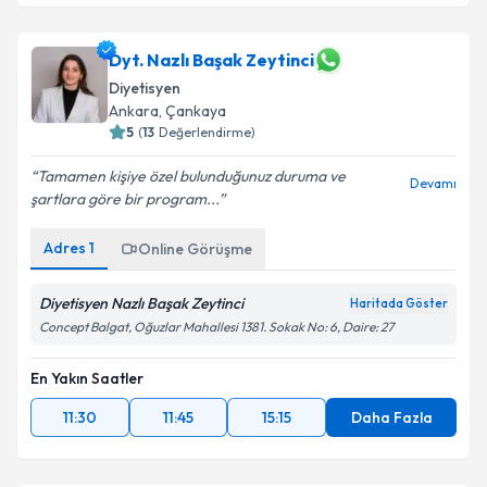
Dyt. Nazlı Başak Zeytinci
Diyetisyen
Ankara
,
Çankaya
5
(
13
Değerlendirme)
Tamamen kişiye özel bulunduğunuz duruma ve
Devamı
şartlara göre bir program...
Adres
1
Online Görüşme
Diyetisyen Nazlı Başak Zeytinci
Haritada Göster
Concept Balgat, Oğuzlar Mahallesi 1381. Sokak No: 6, Daire: 27
En Yakın Saatler
11:30
11:45
15:15
Daha Fazla