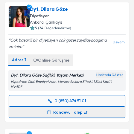
Dyt. Dilara Göze
Diyetisyen
Ankara
,
Çankaya
5
(
34
Değerlendirme)
Cok basarili bir diyetisyen cok guzel zayiflayacagima
Devamı
eminim
Adres
1
Online Görüşme
Dyt. Dilara Göze Sağlıklı Yaşam Merkezi
Haritada Göster
Hipodrom Cad. Emniyet Mah. Merkez Ankara Sitesi L1 Blok Kat:14
No:109
0 (850) 474 51 01
Randevu Takvimi Talebi
Randevu Talep Et
Dyt. Dilara Göze
için randevu takvimi talebi
oluşturun. Size bu uzmandan randevu almanız için bir