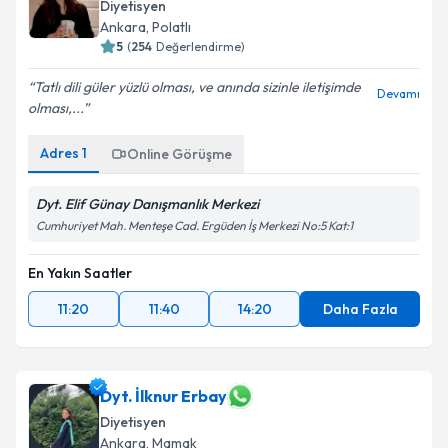
Diyetisyen
Ankara
,
Polatlı
5
(
254
Değerlendirme)
Tatlı dili güler yüzlü olması, ve anında sizinle iletişimde
Devamı
olması,...
Adres
1
Online Görüşme
Dyt. Elif Günay Danışmanlık Merkezi
Cumhuriyet Mah. Menteşe Cad. Ergüden İş Merkezi No:5 Kat:1
En Yakın Saatler
11:20
11:40
14:20
Daha Fazla
Dyt. İlknur Erbay
Diyetisyen
Ankara
,
Mamak