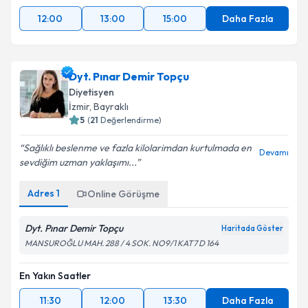
12:00
13:00
15:00
Daha Fazla
Dyt. Pınar Demir Topçu
Diyetisyen
İzmir
,
Bayraklı
5
(
21
Değerlendirme)
Sağlıklı beslenme ve fazla kilolarimdan kurtulmada en
Devamı
sevdiğim uzman yaklaşımı...
Adres
1
Online Görüşme
Dyt. Pınar Demir Topçu
Haritada Göster
MANSUROĞLU MAH. 288 / 4 SOK. NO9/1 KAT7 D 164
En Yakın Saatler
11:30
12:00
13:30
Daha Fazla