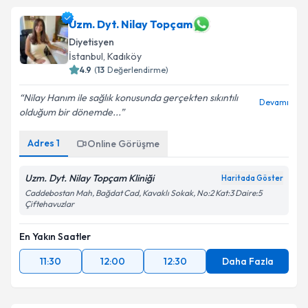
Uzm. Dyt. Nilay Topçam
Diyetisyen
İstanbul
,
Kadıköy
4.9
(
13
Değerlendirme)
Nilay Hanım ile sağlık konusunda gerçekten sıkıntılı
Devamı
olduğum bir dönemde...
Adres
1
Online Görüşme
Uzm. Dyt. Nilay Topçam Kliniği
Haritada Göster
Caddebostan Mah, Bağdat Cad, Kavaklı Sokak, No:2 Kat:3 Daire:5
Çiftehavuzlar
En Yakın Saatler
11:30
12:00
12:30
Daha Fazla