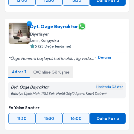
12:00
12:30
13:30
Daha Fazla
Dyt. Özge Bayraktar
Diyetisyen
İzmir
,
Karşıyaka
5
(
25
Değerlendirme)
Devamı
Özge Hanım'a başlayalı hafta oldu , kg veda...
Adres
1
Online Görüşme
Dyt. Özge Bayraktar
Haritada Göster
Bahriye Üçok Mah. 1762 Sok. No:15 Güçlü Apart. Kat:4 Daire:4
En Yakın Saatler
11:30
15:30
16:00
Daha Fazla