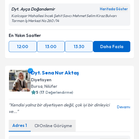
Dyt. Ayça Doğandemir
Haritada Göster
Kızılcaşar Mahallesi İncek Şehit Savcı Mehmet Selim Kiraz Bulvarı
Tarman İş Merkezi No 260 /14
En Yakın Saatler
12:00
13:00
13:30
Daha Fazla
Dyt. Sena Nur Aktaş
Diyetisyen
Bursa
,
Nilüfer
5
(
17
Değerlendirme)
Kendisi yalnız bir diyetisyen değil, çok iyi bir dinleyici
Devamı
ve...
Adres
1
Online Görüşme