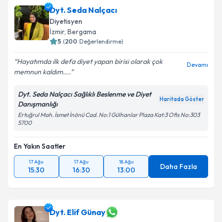
Dyt. Seda Nalçacı
Diyetisyen
İzmir
,
Bergama
5
(
200
Değerlendirme)
Hayatımda ilk defa diyet yapan birisi olarak çok
Devamı
memnun kaldım....
Dyt. Seda Nalçacı Sağlıklı Beslenme ve Diyet
Haritada Göster
Danışmanlığı
Ertuğrul Mah. İsmet İnönü Cad. No:1 Gülhanlar Plaza Kat:3 Ofis No:303
5700
En Yakın Saatler
17 Ağu
17 Ağu
18 Ağu
Daha Fazla
15:30
16:30
13:00
Dyt. Elif Günay