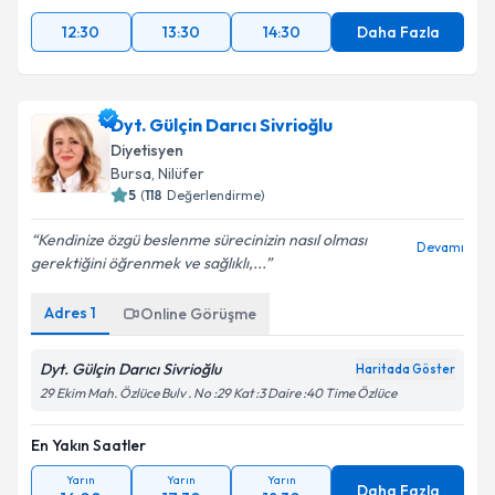
12:30
13:30
14:30
Daha Fazla
Dyt. Gülçin Darıcı Sivrioğlu
Diyetisyen
Bursa
,
Nilüfer
5
(
118
Değerlendirme)
Kendinize özgü beslenme sürecinizin nasıl olması
Devamı
gerektiğini öğrenmek ve sağlıklı,...
Adres
1
Online Görüşme
Dyt. Gülçin Darıcı Sivrioğlu
Haritada Göster
29 Ekim Mah. Özlüce Bulv . No :29 Kat :3 Daire :40 Time Özlüce
En Yakın Saatler
Yarın
Yarın
Yarın
Daha Fazla