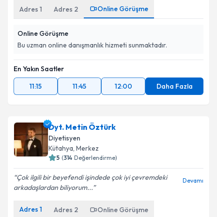
Online Görüşme
Adres
1
Adres
2
Online Görüşme
Bu uzman online danışmanlık hizmeti sunmaktadır.
En Yakın Saatler
11:15
11:45
12:00
Daha Fazla
Dyt. Metin Öztürk
Diyetisyen
Kütahya
,
Merkez
5
(
314
Değerlendirme)
Çok ilgili bir beyefendi işindede çok iyi çevremdeki
Devamı
arkadaşlardan biliyorum...
Adres
1
Adres
2
Online Görüşme