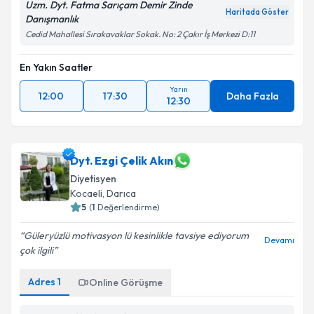
Uzm. Dyt. Fatma Sarıçam Demir Zinde
Haritada Göster
Danışmanlık
Cedid Mahallesi Sırakavaklar Sokak. No: 2 Çakır İş Merkezi D:11
En Yakın Saatler
Yarın
12:00
17:30
Daha Fazla
12:30
Dyt. Ezgi Çelik Akın
Diyetisyen
Kocaeli
, Darıca
5
(
1
Değerlendirme)
Güleryüzlü motivasyon lü kesinlikle tavsiye ediyorum
Devamı
çok ilgili
Adres
1
Online Görüşme