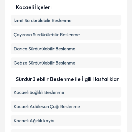
Kocaeli İlçeleri
Kişisel verilerimin işlenmesine ilişkin
Aydınlatma
İzmit
Sürdürülebilir Beslenme
Metni
'ni okudum ve kişisel verilerimin belirtilen
kapsamda işlenmesini kabul ediyorum.
Çayırova
Sürdürülebilir Beslenme
Takvim Talebini Gönder
Darıca
Sürdürülebilir Beslenme
Gebze
Sürdürülebilir Beslenme
Sürdürülebilir Beslenme ile İlgili Hastalıklar
Kocaeli Sağlıklı Beslenme
Kocaeli Adölesan Çağı Beslenme
Kocaeli Ağırlık kaybı