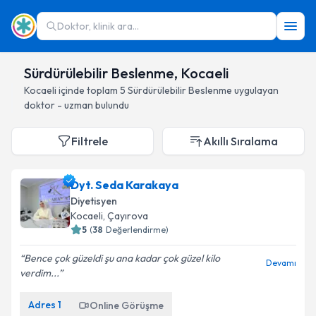
Doktor, klinik ara...
Sürdürülebilir Beslenme, Kocaeli
Kocaeli
içinde toplam
5
Sürdürülebilir Beslenme
uygulayan
doktor - uzman bulundu
Filtrele
Akıllı Sıralama
Dyt. Seda Karakaya
Diyetisyen
Kocaeli
, Çayırova
5
(
38
Değerlendirme)
Bence çok güzeldi şu ana kadar çok güzel kilo
Devamı
verdim...
Adres
1
Online Görüşme