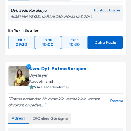
Dyt. Seda Karakaya
Haritada Göster
AKSE MAH. VEYSEL KARANİ CAD. NO: 66 KAT: 2 D: 4
En Yakın Saatler
Yarın
Yarın
Yarın
Daha Fazla
09:30
10:00
10:30
Uzm. Dyt. Fatma Sarıçam
Diyetisyen
Kocaeli
, İzmit
5
(
41
Değerlendirme)
Fatma hanımdan bir aydır kilo vermek için yardım
Devamı
alıyorum önceden...
Adres
1
Online Görüşme