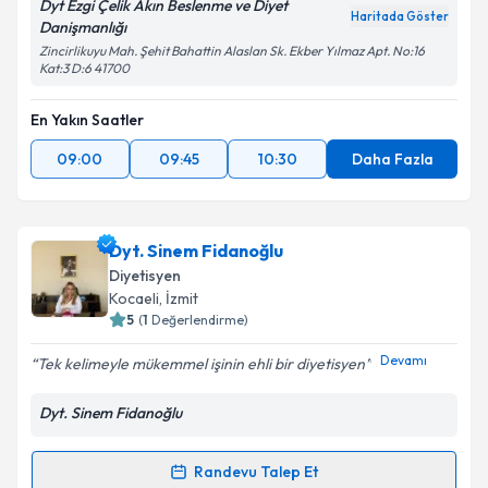
Dyt Ezgi Çelik Akın Beslenme ve Diyet
Haritada Göster
Danişmanlığı
Zincirlikuyu Mah. Şehit Bahattin Alaslan Sk. Ekber Yılmaz Apt. No:16
Kat:3 D:6 41700
En Yakın Saatler
09:00
09:45
10:30
Daha Fazla
Dyt. Sinem Fidanoğlu
Diyetisyen
Kocaeli
, İzmit
5
(
1
Değerlendirme)
Devamı
Tek kelimeyle mükemmel işinin ehli bir diyetisyen
Dyt. Sinem Fidanoğlu
Randevu Talep Et
Randevu Takvimi Talebi