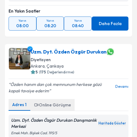
En Yakın Saatler
Yarın
Yarın
Yarın
Daha Fazla
08:00
08:20
08:40
Uzm. Dyt. Özden Özgür Durukan
Diyetisyen
Ankara
,
Çankaya
5
(
175
Değerlendirme)
Özden hanım dan çok memnunum herkese gözü
Devamı
kapalı tavsiye ederim
Adres
1
Online Görüşme
Uzm. Dyt. Özden Özgür Durukan Danışmanlık
Haritada Göster
Merkezi
Emek Mah. Bişkek Cad. 195/5