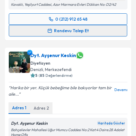
Kavaklı, Yeşilyurt Caddesi, Azur Marmara Evleri Dükkan No: D2/42
0 (212) 912 65 48
Randevu Takvimi Talebi
Randevu Talep Et
Dyt. Saliha Türk
için randevu takvimi talebi oluşturun.
Size bu uzmandan randevu almanız için bir takvim
hazırlandığında e-posta ile bilgilendireceğiz.
Dyt. Ayşenur Keskin
Diyetisyen
E-posta Adresiniz
Denizli
,
Merkezefendi
5
(
85
Değerlendirme)
Harika bir yer. Küçük bebeğime bile bakıyorlar tam bir
Devamı
aile...
Kişisel verilerimin işlenmesine ilişkin
Aydınlatma
Metni
'ni okudum ve kişisel verilerimin belirtilen
Adres
1
Adres
2
kapsamda işlenmesini kabul ediyorum.
Dyt. Ayşenur Keskin
Haritada Göster
Takvim Talebini Gönder
Bahçelievler Mahallesi Uğur Mumcu Caddesi No:2 Kat:4 Daire:28 Adalet
Home Ofis