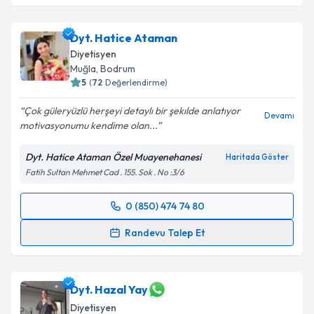
Dyt. Hatice Ataman
Diyetisyen
Muğla
,
Bodrum
5
(
72
Değerlendirme)
Çok güleryüzlü herşeyi detaylı bir şekılde anlatıyor
Devamı
motivasyonumu kendime olan...
Dyt. Hatice Ataman Özel Muayenehanesi
Haritada Göster
Fatih Sultan Mehmet Cad . 155. Sok . No :3/6
0 (850) 474 74 80
Randevu Takvimi Talebi
Randevu Talep Et
Dyt. Hatice Ataman
için randevu takvimi talebi
oluşturun. Size bu uzmandan randevu almanız için bir
takvim hazırlandığında e-posta ile bilgilendireceğiz.
Dyt. Hazal Yay
Diyetisyen