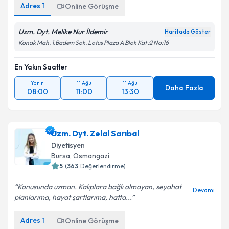
Adres
1
Online Görüşme
Uzm. Dyt. Melike Nur İldemir
Haritada Göster
Konak Mah. 1.Badem Sok. Lotus Plaza A Blok Kat :2 No:16
En Yakın Saatler
Yarın
11 Ağu
11 Ağu
Daha Fazla
08:00
11:00
13:30
Uzm. Dyt. Zelal Sarıbal
Diyetisyen
Bursa
,
Osmangazi
5
(
363
Değerlendirme)
Konusunda uzman. Kalıplara bağlı olmayan, seyahat
Devamı
planlarıma, hayat şartlarıma, hatta...
Adres
1
Online Görüşme