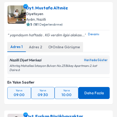
Dyt. Mustafa Altınöz
Diyetisyen
Aydın
,
Nazilli
5
(
181
Değerlendirme)
Devamı
yaşındayım haftada . KG verdim ilgisi alakası...
Adres
1
Adres
2
Online Görüşme
Nazilli Diyet Merkezi
Haritada Göster
Altıntaş Mahallesi İstasyon Bulvarı No.23 Bükey Apartmanı 2. kat
Daire.6
En Yakın Saatler
Yarın
Yarın
Yarın
Daha Fazla
09:00
09:30
10:00
Dyt. Furkan Büyükbayraktar