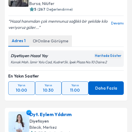
E-posta Adresiniz
Bursa
,
Nilüfer
5
(
267
Değerlendirme)
Hazal hanımdan çok memnunuz sağlıklı bir şekilde kilo
Devamı
veriyoruz güler...
Kişisel verilerimin işlenmesine ilişkin
Aydınlatma
Metni
'ni okudum ve kişisel verilerimin belirtilen
Adres
1
Online Görüşme
kapsamda işlenmesini kabul ediyorum.
Diyetisyen Hazal Yay
Haritada Göster
Takvim Talebini Gönder
Konak Mah. İzmir Yolu Cad, Kudret Sk. İpek Plaza No:10 Daire:2
En Yakın Saatler
Yarın
Yarın
Yarın
Daha Fazla
10:00
10:30
11:00
Dyt. Eylem Yıldırım
Diyetisyen
Bilecik
,
Merkez