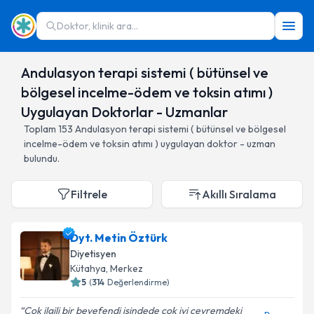
Doktor, klinik ara...
Andulasyon terapi sistemi ( bütünsel ve
bölgesel incelme-ödem ve toksin atımı )
Uygulayan Doktorlar - Uzmanlar
Toplam
153
Andulasyon terapi sistemi ( bütünsel ve bölgesel
incelme-ödem ve toksin atımı )
uygulayan doktor - uzman
bulundu.
Filtrele
Akıllı Sıralama
Dyt. Metin Öztürk
Diyetisyen
Kütahya
,
Merkez
5
(
314
Değerlendirme)
Çok ilgili bir beyefendi işindede çok iyi çevremdeki