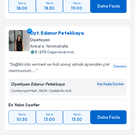
Yarın
Yarın
Yarın
Daha Fazla
18:00
18:30
19:00
Dyt. Edanur Petekkaya
Diyetisyen
Ankara
,
Yenimahalle
5
(
275
Değerlendirme)
Sağlıklı kilo vermek ve hızlı sonuç almak açısından çok
Devamı
memnunum....
Diyetisyen Edanur Petekkaya
Haritada Göster
Cumhuriyet Mah. 5404. Cadde No:4/A
En Yakın Saatler
Yarın
Yarın
Yarın
Daha Fazla
10:30
13:00
13:30