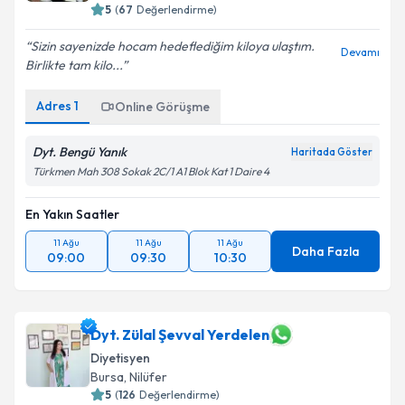
5
(
67
Değerlendirme)
Sizin sayenizde hocam hedeflediğim kiloya ulaştım.
Devamı
Birlikte tam kilo...
Adres
1
Online Görüşme
Dyt. Bengü Yanık
Haritada Göster
Türkmen Mah 308 Sokak 2C/1 A1 Blok Kat 1 Daire 4
En Yakın Saatler
11 Ağu
11 Ağu
11 Ağu
Daha Fazla
09:00
09:30
10:30
Dyt. Zülal Şevval Yerdelen
Diyetisyen
Bursa
,
Nilüfer
5
(
126
Değerlendirme)