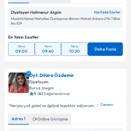
Diyetisyen Halimenur Akgün
Haritada Göster
Mustafa Kemal Mahallesi Dumlupınar Bulvarı Mahall Ankara 274/7 Blok
No:109
En Yakın Saatler
Yarın
Yarın
Yarın
Daha Fazla
09:00
09:40
10:20
Dyt. Dilara Özdemir
Diyetisyen
Bursa
,
İnegöl
5
(
141
Değerlendirme)
Devamı
Herşey çok güzel ve ilgiliydi teşekkür ediyorum. .
Adres
1
Online Görüşme