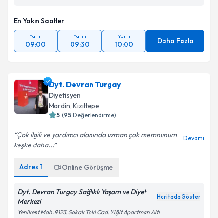
En Yakın Saatler
Yarın
Yarın
Yarın
Daha Fazla
09:00
09:30
10:00
Dyt. Devran Turgay
Diyetisyen
Mardin
,
Kızıltepe
5
(
95
Değerlendirme)
Çok ilgili ve yardımcı alanında uzman çok memnunum
Devamı
keşke daha...
Adres
1
Online Görüşme
Dyt. Devran Turgay Sağlıklı Yaşam ve Diyet
Haritada Göster
Merkezi
Yenikent Mah. 9123. Sokak Toki Cad. Yiğit Apartman Altı