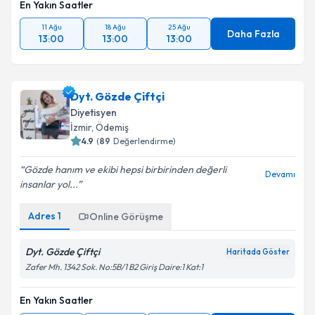
En Yakın Saatler
11 Ağu
18 Ağu
25 Ağu
Daha Fazla
13:00
13:00
13:00
Dyt. Gözde Çiftçi
Diyetisyen
İzmir
,
Ödemiş
4.9
(
89
Değerlendirme)
Gözde hanım ve ekibi hepsi birbirinden değerli
Devamı
insanlar yol...
Adres
1
Online Görüşme
Dyt. Gözde Çiftçi
Haritada Göster
Zafer Mh. 1342 Sok. No:5B/1 B2 Giriş Daire:1 Kat:1
En Yakın Saatler