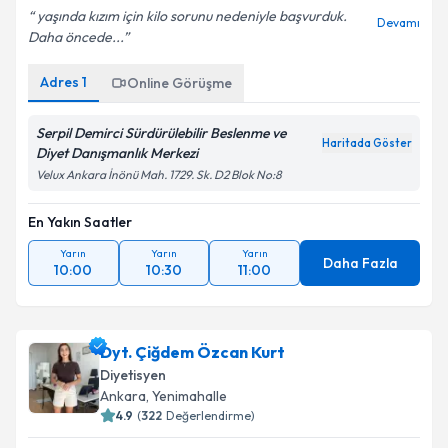
yaşında kızım için kilo sorunu nedeniyle başvurduk.
Devamı
Daha öncede...
Adres
1
Online Görüşme
Serpil Demirci Sürdürülebilir Beslenme ve
Haritada Göster
Diyet Danışmanlık Merkezi
Velux Ankara İnönü Mah. 1729. Sk. D2 Blok No:8
En Yakın Saatler
Yarın
Yarın
Yarın
Daha Fazla
10:00
10:30
11:00
Dyt. Çiğdem Özcan Kurt
Diyetisyen
Ankara
,
Yenimahalle
4.9
(
322
Değerlendirme)