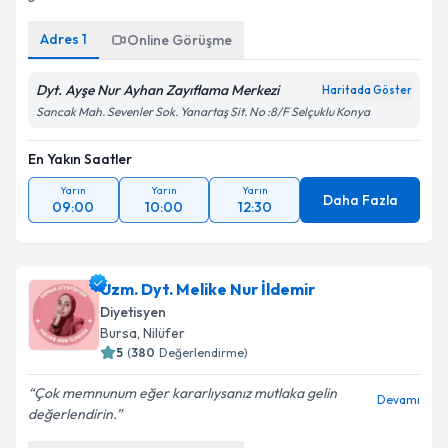
Adres
1
Online Görüşme
Dyt. Ayşe Nur Ayhan Zayıflama Merkezi
Haritada Göster
Sancak Mah. Sevenler Sok. Yanartaş Sit. No :8/F Selçuklu Konya
En Yakın Saatler
Yarın
Yarın
Yarın
Daha Fazla
09:00
10:00
12:30
Uzm. Dyt. Melike Nur İldemir
Diyetisyen
Bursa
,
Nilüfer
5
(
380
Değerlendirme)
Çok memnunum eğer kararlıysanız mutlaka gelin
Devamı
değerlendirin.