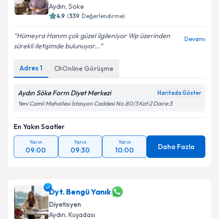
Aydın
,
Söke
4.9
(
339
Değerlendirme)
Hümeyra Hanım çok güzel ilgileniyor Wp üzerinden
Devamı
sürekli iletişimde bulunuyor...
Adres
1
Online Görüşme
Aydın Söke Form Diyet Merkezi
Haritada Göster
Yeni Camii Mahallesi İstasyon Caddesi No.80/3 Kat:2 Daire:3
En Yakın Saatler
Yarın
Yarın
Yarın
Daha Fazla
09:00
09:30
10:00
Dyt. Bengü Yanık
Diyetisyen
Aydın
,
Kuşadası