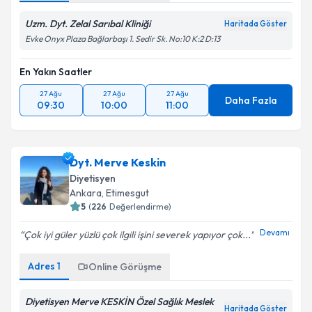
Uzm. Dyt. Zelal Sarıbal Kliniği
Haritada Göster
Evke Onyx Plaza Bağlarbaşı 1. Sedir Sk. No:10 K:2 D:13
En Yakın Saatler
27 Ağu
27 Ağu
27 Ağu
Daha Fazla
09:30
10:00
11:00
Dyt. Merve Keskin
Diyetisyen
Ankara
,
Etimesgut
5
(
226
Değerlendirme)
Devamı
Çok iyi güler yüzlü çok ilgili işini severek yapıyor çok...
Adres
1
Online Görüşme
Diyetisyen Merve KESKİN Özel Sağlık Meslek
Haritada Göster