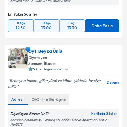
Atakent Mah. 221.Sok. Rota Office A Blok
En Yakın Saatler
11 Ağu
11 Ağu
11 Ağu
Daha Fazla
12:30
13:00
13:30
Dyt. Beyza Ünlü
Diyetisyen
Samsun
,
İlkadım
5
(
112
Değerlendirme)
Branşına hakim, güleryüzlü ve kibar, şiddetle tavsiye
Devamı
edilir
Adres
1
Online Görüşme
Diyetisyen Beyza Ünlü
Haritada Göster
Karadeniz Mahallesi Cumhuriyet Caddesi Derya Apartmanı Kat:2
No:53/3