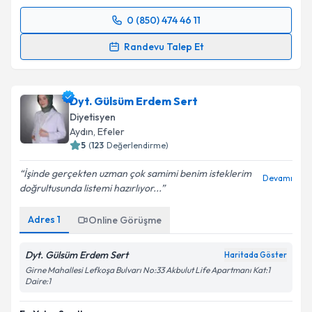
0 (850) 474 46 11
Randevu Takvimi Talebi
Randevu Talep Et
Uzm. Dyt. Göksu Boz
için randevu takvimi talebi
oluşturun. Size bu uzmandan randevu almanız için bir
Dyt. Gülsüm Erdem Sert
takvim hazırlandığında e-posta ile bilgilendireceğiz.
Diyetisyen
E-posta Adresiniz
Aydın
,
Efeler
5
(
123
Değerlendirme)
İşinde gerçekten uzman çok samimi benim isteklerim
Devamı
doğrultusunda listemi hazırlıyor...
Kişisel verilerimin işlenmesine ilişkin
Aydınlatma
Metni
'ni okudum ve kişisel verilerimin belirtilen
Adres
1
Online Görüşme
kapsamda işlenmesini kabul ediyorum.
Dyt. Gülsüm Erdem Sert
Haritada Göster
Takvim Talebini Gönder
Girne Mahallesi Lefkoşa Bulvarı No:33 Akbulut Life Apartmanı Kat:1
Daire:1