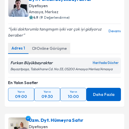
Diyetisyen
Amasya
,
Merkez
4.9
(
9
Değerlendirme)
İyiki doktorumla tanışmışım iyiki var çok iyi gidiyoruz
Devamı
beraber
Adres
1
Online Görüşme
Furkan Büyükbayraktar
Haritada Göster
Beyazıtpaşa, Tabakhane Cd. No:33, 05200 Amasya Merkez/Amasya
En Yakın Saatler
Yarın
Yarın
Yarın
Daha Fazla
09:00
09:30
10:00
Uzm. Dyt. Hümeyra Satır
Diyetisyen