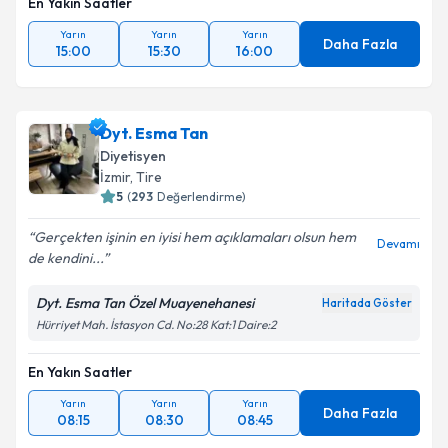
En Yakın Saatler
Yarın
Yarın
Yarın
Daha Fazla
15:00
15:30
16:00
Dyt. Esma Tan
Diyetisyen
İzmir
,
Tire
5
(
293
Değerlendirme)
Gerçekten işinin en iyisi hem açıklamaları olsun hem
Devamı
de kendini...
Dyt. Esma Tan Özel Muayenehanesi
Haritada Göster
Hürriyet Mah. İstasyon Cd. No:28 Kat:1 Daire:2
En Yakın Saatler
Yarın
Yarın
Yarın
Daha Fazla
08:15
08:30
08:45