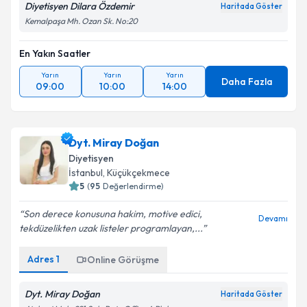
Diyetisyen Dilara Özdemir
Haritada Göster
Kemalpaşa Mh. Ozan Sk. No:20
En Yakın Saatler
Yarın
Yarın
Yarın
Daha Fazla
09:00
10:00
14:00
Dyt. Miray Doğan
Diyetisyen
İstanbul
,
Küçükçekmece
5
(
95
Değerlendirme)
Son derece konusuna hakim, motive edici,
Devamı
tekdüzelikten uzak listeler programlayan,...
Adres
1
Online Görüşme
Dyt. Miray Doğan
Haritada Göster