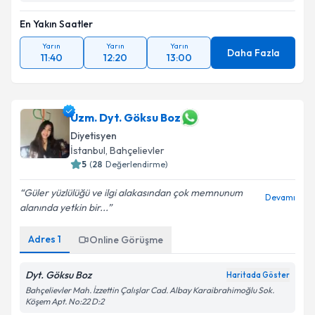
En Yakın Saatler
Yarın
Yarın
Yarın
Daha Fazla
11:40
12:20
13:00
Uzm. Dyt. Göksu Boz
Diyetisyen
İstanbul
,
Bahçelievler
5
(
28
Değerlendirme)
Güler yüzlülüğü ve ilgi alakasından çok memnunum
Devamı
alanında yetkin bir...
Adres
1
Online Görüşme
Dyt. Göksu Boz
Haritada Göster
Bahçelievler Mah. İzzettin Çalışlar Cad. Albay Karaibrahimoğlu Sok.
Köşem Apt. No:22 D:2