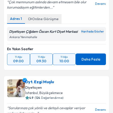
Çok memnunum aslında devam etmesem bile olur
Devamı
korumadayım eğitimlerden...
Adres
1
Online Görüşme
Diyetisyen Çiğdem Özcan Kurt Diyet Merkezi
Haritada Göster
Ankara/Yenimahalle
En Yakın Saatler
11 Ağu
11 Ağu
11 Ağu
Daha Fazla
09:00
09:30
10:00
Dyt. Ezgi Muşlu
Diyetisyen
İstanbul
,
Büyükçekmece
4.9
(
124
Değerlendirme)
Sorularınıza çok yönlü ve detaylı cevaplar veriyor
Devamı
sadece liste verip...