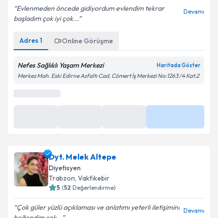
Evlenmeden öncede gidiyordum evlendim tekrar
Devamı
başladım çok iyi çok...
Adres
1
Online Görüşme
Nefes Sağlıklı Yaşam Merkezi
Haritada Göster
Merkez Mah. Eski Edirne Asfaltı Cad. Cömert İş Merkezi No:1263 /4 Kat:2
0 (850) 811 03 42
Randevu Takvimi Talebi
Randevu Talep Et
Dyt. Tuba Aydın
için randevu takvimi talebi oluşturun.
Size bu uzmandan randevu almanız için bir takvim
Dyt. Melek Altepe
hazırlandığında e-posta ile bilgilendireceğiz.
Diyetisyen
E-posta Adresiniz
Trabzon
,
Vakfıkebir
5
(
52
Değerlendirme)
Çok güler yüzlü açıklaması ve anlatımı yeterli iletişimini
Devamı
beğendim çok...