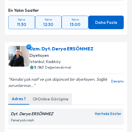
En Yakın Saatler
Yarın
Yarın
Yarın
Daha Fazla
11:30
12:30
13:00
Uzm. Dyt. Derya ERSÖNMEZ
Diyetisyen
İstanbul
,
Kadıköy
5
(
147
Değerlendirme)
Kendisi çok naif ve çok düşünceli bir diyetisyen. Sağlık
Devamı
sorunlarınızı...
Adres
1
Online Görüşme
Dyt. Derya ERSÖNMEZ
Haritada Göster
Feneryolu mah