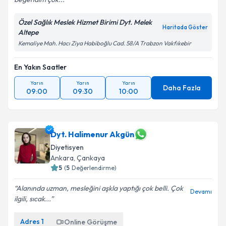
Kişisel verilerimin işlenmesine ilişkin
Aydınlatma
Metni
'ni okudum ve kişisel verilerimin belirtilen
Özel Sağlık Meslek Hizmet Birimi Dyt. Melek
kapsamda işlenmesini kabul ediyorum.
Haritada Göster
Altepe
Kemaliye Mah. Hacı Ziya Habiboğlu Cad. 58/A Trabzon Vakfıkebir
Takvim Talebini Gönder
En Yakın Saatler
Yarın
Yarın
Yarın
Daha Fazla
09:00
09:30
10:00
Dyt. Halimenur Akgün
Diyetisyen
Ankara
,
Çankaya
5
(
5
Değerlendirme)
Alanında uzman, mesleğini aşkla yaptığı çok belli. Çok
Devamı
ilgili, sıcak...
Adres
1
Online Görüşme