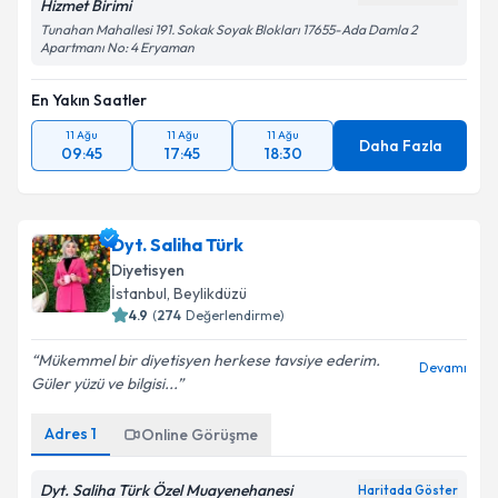
Hizmet Birimi
Tunahan Mahallesi 191. Sokak Soyak Blokları 17655-Ada Damla 2
Apartmanı No: 4 Eryaman
En Yakın Saatler
11 Ağu
11 Ağu
11 Ağu
Daha Fazla
09:45
17:45
18:30
Dyt. Saliha Türk
Diyetisyen
İstanbul
,
Beylikdüzü
4.9
(
274
Değerlendirme)
Mükemmel bir diyetisyen herkese tavsiye ederim.
Devamı
Güler yüzü ve bilgisi...
Adres
1
Online Görüşme
Dyt. Saliha Türk Özel Muayenehanesi
Haritada Göster