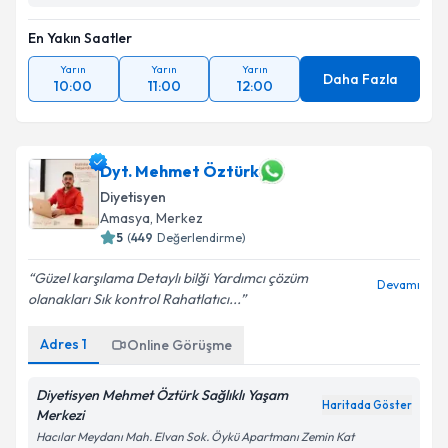
En Yakın Saatler
Yarın
Yarın
Yarın
Daha Fazla
10:00
11:00
12:00
Dyt. Mehmet Öztürk
Diyetisyen
Amasya
,
Merkez
5
(
449
Değerlendirme)
Güzel karşılama Detaylı bilği Yardımcı çözüm
Devamı
olanakları Sık kontrol Rahatlatıcı...
Adres
1
Online Görüşme
Diyetisyen Mehmet Öztürk Sağlıklı Yaşam
Haritada Göster
Merkezi
Hacılar Meydanı Mah. Elvan Sok. Öykü Apartmanı Zemin Kat