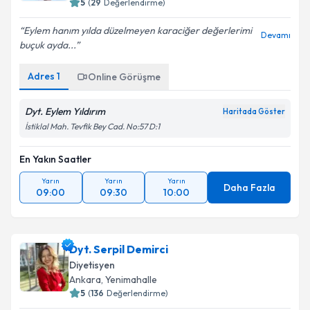
5
(
29
Değerlendirme)
Eylem hanım yılda düzelmeyen karaciğer değerlerimi
Devamı
buçuk ayda...
Adres
1
Online Görüşme
Dyt. Eylem Yıldırım
Haritada Göster
İstiklal Mah. Tevfik Bey Cad. No:57 D:1
En Yakın Saatler
Yarın
Yarın
Yarın
Daha Fazla
09:00
09:30
10:00
Dyt. Serpil Demirci
Diyetisyen
Ankara
,
Yenimahalle
5
(
136
Değerlendirme)