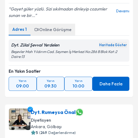
Gayet güler yüzlü. Sizi sıkılmadan dinleyip cozumler
Devamı
sunan ve bir...
Adres
1
Online Görüşme
Dyt. Zülal Şevval Yerdelen
Haritada Göster
Beşevler Mah Yıldırım Cad. Seymen İş Merkezi No:286 B Blok Kat :2
Daire:13
En Yakın Saatler
Yarın
Yarın
Yarın
Daha Fazla
09:00
09:30
10:00
Dyt. Rumeysa Önal
Diyetisyen
Ankara
,
Gölbaşı
5
(
249
Değerlendirme)