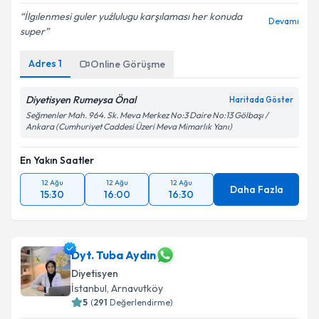
İlgılenmesi guler yuźlulugu karşılaması her konuda
Devamı
super
Adres
1
Online Görüşme
Diyetisyen Rumeysa Önal
Haritada Göster
Seğmenler Mah. 964. Sk. Meva Merkez No:3 Daire No:13 Gölbaşı /
Ankara (Cumhuriyet Caddesi Üzeri Meva Mimarlık Yanı)
En Yakın Saatler
12 Ağu
12 Ağu
12 Ağu
Daha Fazla
15:30
16:00
16:30
Dyt. Tuba Aydın
Diyetisyen
İstanbul
,
Arnavutköy
5
(
291
Değerlendirme)