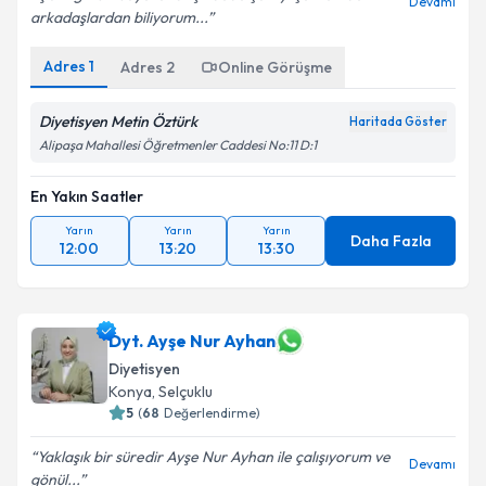
Devamı
arkadaşlardan biliyorum...
Adres
1
Adres
2
Online Görüşme
Diyetisyen Metin Öztürk
Haritada Göster
Alipaşa Mahallesi Öğretmenler Caddesi No:11 D:1
En Yakın Saatler
Yarın
Yarın
Yarın
Daha Fazla
12:00
13:20
13:30
Dyt. Ayşe Nur Ayhan
Diyetisyen
Konya
,
Selçuklu
5
(
68
Değerlendirme)
Yaklaşık bir süredir Ayşe Nur Ayhan ile çalışıyorum ve
Devamı
gönül...