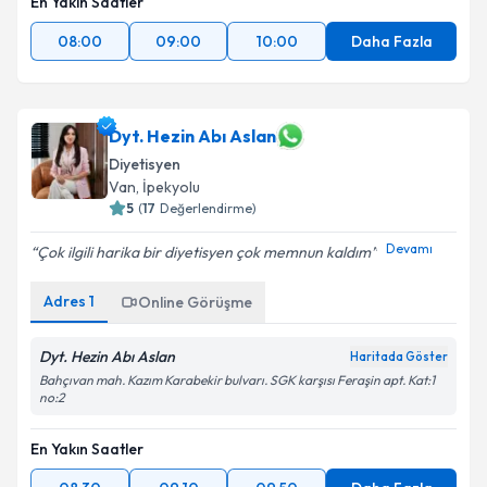
En Yakın Saatler
08:00
09:00
10:00
Daha Fazla
Dyt. Hezin Abı Aslan
Diyetisyen
Van
,
İpekyolu
5
(
17
Değerlendirme)
Devamı
Çok ilgili harika bir diyetisyen çok memnun kaldım
Adres
1
Online Görüşme
Dyt. Hezin Abı Aslan
Haritada Göster
Bahçıvan mah. Kazım Karabekir bulvarı. SGK karşısı Feraşin apt. Kat:1
no:2
En Yakın Saatler