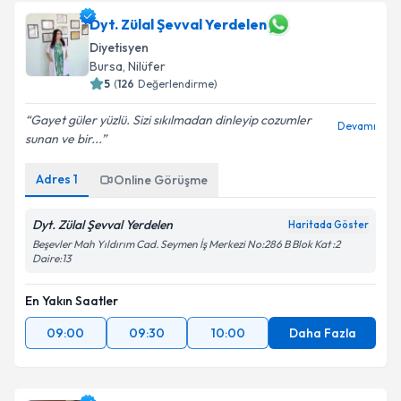
Dyt. Zülal Şevval Yerdelen
Diyetisyen
Bursa
,
Nilüfer
5
(
126
Değerlendirme)
Gayet güler yüzlü. Sizi sıkılmadan dinleyip cozumler
Devamı
sunan ve bir...
Adres
1
Online Görüşme
Dyt. Zülal Şevval Yerdelen
Haritada Göster
Beşevler Mah Yıldırım Cad. Seymen İş Merkezi No:286 B Blok Kat :2
Daire:13
En Yakın Saatler
09:00
09:30
10:00
Daha Fazla