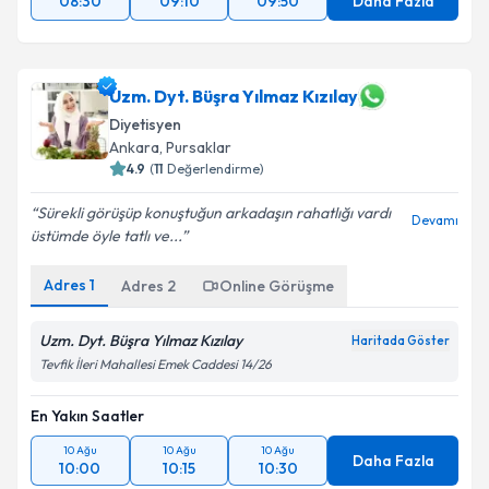
08:30
09:10
09:50
Daha Fazla
Uzm. Dyt. Büşra Yılmaz Kızılay
Diyetisyen
Ankara
,
Pursaklar
4.9
(
11
Değerlendirme)
Sürekli görüşüp konuştuğun arkadaşın rahatlığı vardı
Devamı
üstümde öyle tatlı ve...
Adres
1
Adres
2
Online Görüşme
Uzm. Dyt. Büşra Yılmaz Kızılay
Haritada Göster
Tevfik İleri Mahallesi Emek Caddesi 14/26
En Yakın Saatler
10 Ağu
10 Ağu
10 Ağu
Daha Fazla
10:00
10:15
10:30