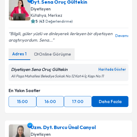
Dyt. Sena Oruç Gültekin
Diyetisyen
Kütahya
,
Merkez
5
(
43
Değerlendirme)
Bilgili, güler yüzlü ve dinleyerek ilerleyen bir diyetisyen
Devamı
araştırıyordum. Sena...
Adres
1
Online Görüşme
Diyetisyen Sena Oruç Gültekin
Haritada Göster
Ali Paşa Mahallesi Belediye Sokak No:12 Kat:4 İç Kapı No:11
En Yakın Saatler
15:00
16:00
17:00
Daha Fazla