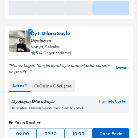
En Yakın Saatler
9 Ağu
9 Ağu
9 Ağu
Daha Fazla
09:00
09:30
10:00
Dyt. Dilara Soylu
Diyetisyen
Konya
,
Selçuklu
5
(
4
Değerlendirme)
Henüz bugün tanıştık kendisiyle ama o kadar samimi
Devamı
ve pozitif...
Adres
1
Online Görüşme
Diyetisyen Dilara Soylu
Haritada Göster
Yazır Mah. Elmalılı Hamdi Yazır Cad. No:69/A
En Yakın Saatler