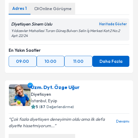
Adres
1
Online Görüşme
Diyetisyen Sinem Uslu
Haritada Göster
Yıldızevler Mahallesi Turan Güneş Bulvarı Selin İş Merkezi Kat:2 No:2
Apt: 22/24
En Yakın Saatler
09:00
10:00
11:00
Daha Fazla
Uzm. Dyt. Özge Uğur
Diyetisyen
İstanbul
,
Eyüp
5
(
87
Değerlendirme)
Çok fazla diyetisyen deneyimim oldu ama ilk defa
Devamı
diyette hissetmiyorum...