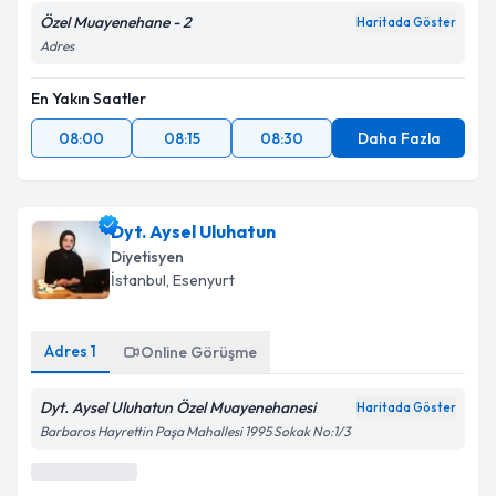
Adres
1
Adres
2
Adres
3
Adres
4
Adres
5
Adres
Özel Muayenehane - 2
Haritada Göster
Adres
En Yakın Saatler
08:00
08:15
08:30
Daha Fazla
Dyt. Aysel Uluhatun
Diyetisyen
İstanbul
,
Esenyurt
Adres
1
Online Görüşme
Dyt. Aysel Uluhatun Özel Muayenehanesi
Haritada Göster
Barbaros Hayrettin Paşa Mahallesi 1995 Sokak No:1/3