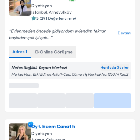
Dyt. Tuba Aydın
Diyetisyen
İstanbul
,
Arnavutköy
5
(
291
Değerlendirme)
Evlenmeden öncede gidiyordum evlendim tekrar
Devamı
başladım çok iyi çok...
Adres
1
Online Görüşme
Nefes Sağlıklı Yaşam Merkezi
Haritada Göster
Merkez Mah. Eski Edirne Asfaltı Cad. Cömert İş Merkezi No:1263 /4 Kat:2
0 (850) 811 03 42
Randevu Takvimi Talebi
Randevu Talep Et
Dyt. Tuba Aydın
için randevu takvimi talebi oluşturun.
Size bu uzmandan randevu almanız için bir takvim
Dyt. Ecem Canattı
hazırlandığında e-posta ile bilgilendireceğiz.
Diyetisyen