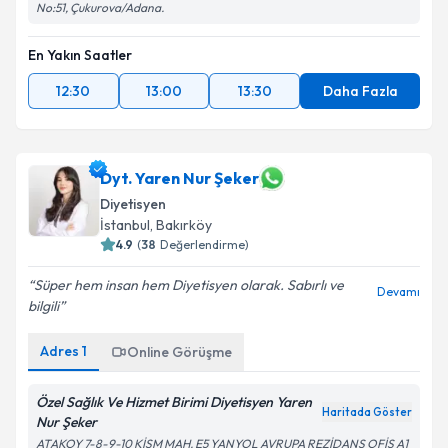
Güzelyalı Mahallesi, 81154 Sokak No:102/2, Gür Demirkent Sitesi, İç Kapı
No:51, Çukurova/Adana.
En Yakın Saatler
12:30
13:00
13:30
Daha Fazla
Dyt. Yaren Nur Şeker
Diyetisyen
İstanbul
,
Bakırköy
4.9
(
38
Değerlendirme)
Süper hem insan hem Diyetisyen olarak. Sabırlı ve
Devamı
bilgili
Adres
1
Online Görüşme
Özel Sağlık Ve Hizmet Birimi Diyetisyen Yaren
Haritada Göster
Nur Şeker