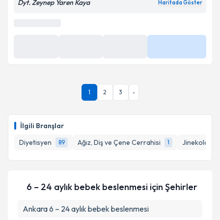
Online Görüşme
Adres
1
Online Görüşme
Bu uzman online danışmanlık hizmeti sunmaktadır.
1
2
3
›
İlgili Branşlar
Diyetisyen
Ağız, Diş ve Çene Cerrahisi
Jinekolojik 
89
1
6 – 24 aylık bebek beslenmesi
için Şehirler