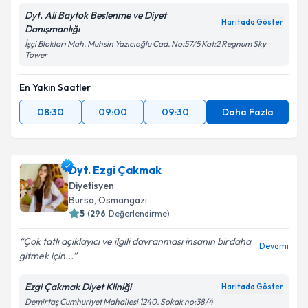
Dyt. Ali Baytok Beslenme ve Diyet
Haritada Göster
Danışmanlığı
İşçi Blokları Mah. Muhsin Yazıcıoğlu Cad. No:57/5 Kat:2 Regnum Sky
Tower
En Yakın Saatler
08:30
09:00
09:30
Daha Fazla
Dyt. Ezgi Çakmak
Diyetisyen
Bursa
,
Osmangazi
5
(
296
Değerlendirme)
Çok tatlı açıklayıcı ve ilgili davranması insanın birdaha
Devamı
gitmek için...
Ezgi Çakmak Diyet Kliniği
Haritada Göster
Demirtaş Cumhuriyet Mahallesi 1240. Sokak no:38/4