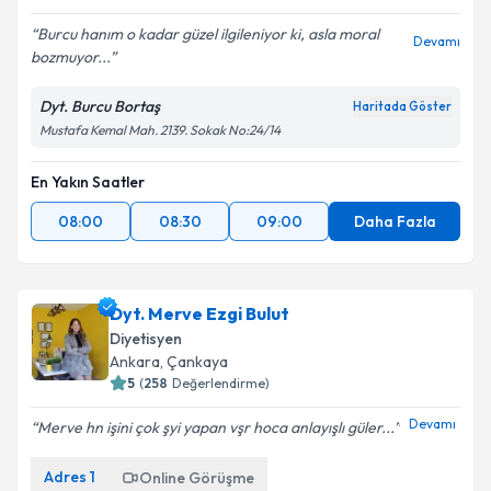
Ankara
,
Çankaya
5
(
39
Değerlendirme)
Burcu hanım o kadar güzel ilgileniyor ki, asla moral
Devamı
bozmuyor...
Dyt. Burcu Bortaş
Haritada Göster
Mustafa Kemal Mah. 2139. Sokak No:24/14
En Yakın Saatler
08:00
08:30
09:00
Daha Fazla
Dyt. Merve Ezgi Bulut
Diyetisyen
Ankara
,
Çankaya
5
(
258
Değerlendirme)
Devamı
Merve hn işini çok şyi yapan vşr hoca anlayışlı güler...