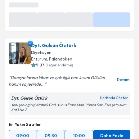
Beştepe, Yaşam Cd. Neorama Plaza No:13 A/27
En Yakın Saatler
Yarın
Yarın
Yarın
Daha Fazla
09:30
11:30
12:30
Dyt. Gülsün Öztürk
Diyetisyen
Erzurum
,
Palandöken
5
(
17
Değerlendirme)
Danışanlarına kibar ve çok ilgili ben kızımı Gülsüm
Devamı
hanım sayesinde...
Dyt. Gülsün Öztürk
Haritada Göster
Yeni şehir girişi Atatürk Cad. Yunus Emre Mah. Yonca Sok. Eski şato Avm
Kat 1 No 2
En Yakın Saatler