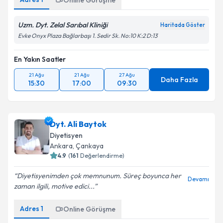
Online Görüşme
Uzm. Dyt. Zelal Sarıbal Kliniği
Haritada Göster
Evke Onyx Plaza Bağlarbaşı 1. Sedir Sk. No:10 K:2 D:13
En Yakın Saatler
21 Ağu
21 Ağu
27 Ağu
Daha Fazla
15:30
17:00
09:30
Dyt. Ali Baytok
Diyetisyen
Ankara
,
Çankaya
4.9
(
161
Değerlendirme)
Diyetisyenimden çok memnunum. Süreç boyunca her
Devamı
zaman ilgili, motive edici...
Adres
1
Online Görüşme