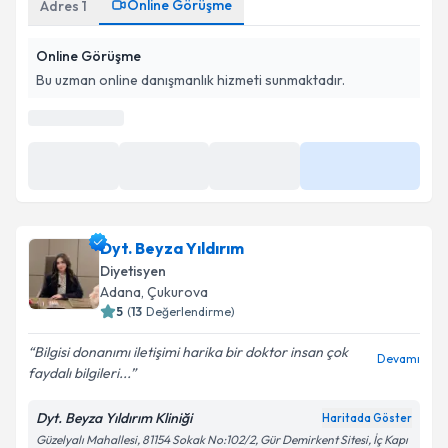
Online Görüşme
Adres
1
Online Görüşme
Bu uzman online danışmanlık hizmeti sunmaktadır.
En Yakın Saatler
11 Ağu
11 Ağu
11 Ağu
Daha Fazla
08:00
08:30
09:00
Dyt. Beyza Yıldırım
Diyetisyen
Adana
,
Çukurova
5
(
13
Değerlendirme)
Bilgisi donanımı iletişimi harika bir doktor insan çok
Devamı
faydalı bilgileri...
Dyt. Beyza Yıldırım Kliniği
Haritada Göster