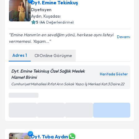
Dyt. Emine Tekinkuş
Diyetisyen
Aydın
,
Kuşadası
5
(
44
Değerlendirme)
Emine Hanım'ın en sevdiğim yönü, herkese aynı listeyi
Devamı
vermemesi. Yaşam...
Adres
1
Online Görüşme
Dyt. Emine Tekinkuş Özel Sağlık Meslek
Haritada Göster
Hizmet Birimi
Cumhuriyet Mahallesi Rıfat Arın Sokak Yazıcı İş Merkezi Kat:3 Daire:22
En Yakın Saatler
Yarın
Yarın
Yarın
Daha Fazla
10:30
11:30
13:00