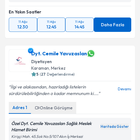
En Yakın Saatler
11 Ağu
11 Ağu
11 Ağu
Daha Fazla
12:30
12:45
14:45
Dyt. Cemile Yavuzaslan
Diyetisyen
Karaman
,
Merkez
5
(
27
Değerlendirme)
İlgi ve alakasından, hazırladığı listelerin
Devamı
sürdürülebilirliğinden o kadar memnunum ki....
Adres
1
Online Görüşme
Özel Dyt. Cemile Yavuzaslan Sağlık Meslek
Haritada Göster
Hizmet Birimi
Kirişçi Mah. 45.Sok No:5/107 Akın İş Merkezi