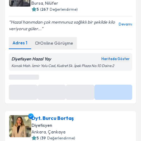
Diyetisyen
E-posta Adresiniz
Bursa
,
Nilüfer
5
(
267
Değerlendirme)
Hazal hanımdan çok memnunuz sağlıklı bir şekilde kilo
Devamı
veriyoruz güler...
Kişisel verilerimin işlenmesine ilişkin
Aydınlatma
Metni
'ni okudum ve kişisel verilerimin belirtilen
Adres
1
Online Görüşme
kapsamda işlenmesini kabul ediyorum.
Diyetisyen Hazal Yay
Haritada Göster
Takvim Talebini Gönder
Konak Mah. İzmir Yolu Cad, Kudret Sk. İpek Plaza No:10 Daire:2
En Yakın Saatler
10:00
10:30
11:00
Daha Fazla
Dyt. Burcu Bortaş
Diyetisyen