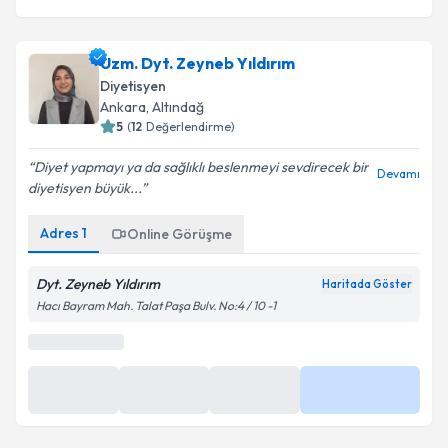
Uzm. Dyt. Zeyneb Yıldırım
Diyetisyen
Ankara
,
Altındağ
5
(
12
Değerlendirme)
Diyet yapmayı ya da sağlıklı beslenmeyi sevdirecek bir
Devamı
diyetisyen büyük...
Adres
1
Online Görüşme
Dyt. Zeyneb Yıldırım
Haritada Göster
Hacı Bayram Mah. Talat Paşa Bulv. No:4 / 10 -1
En Yakın Saatler
10:00
11:30
13:30
Daha Fazla