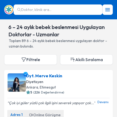
Doktor, klinik ara...
6 – 24 aylık bebek beslenmesi Uygulayan
Doktorlar - Uzmanlar
Toplam
89
6 – 24 aylık bebek beslenmesi
uygulayan doktor -
uzman bulundu.
Filtrele
Akıllı Sıralama
Dyt. Merve Keskin
Diyetisyen
Ankara
,
Etimesgut
5
(
226
Değerlendirme)
Devamı
Çok iyi güler yüzlü çok ilgili işini severek yapıyor çok...
Adres
1
Online Görüşme