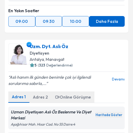
En Yakın Saatler
09:00
09:30
10:00
Daha Fazla
Uzm. Dyt. Aslı Öz
Diyetisyen
Antalya
,
Manavgat
5
(
323
Değerlendirme)
Aslı hanım ilk günden benimle çok iyi ilgilendi
Devamı
sorularıma sabırla,...
Adres
1
Adres
2
Online Görüşme
Uzman Diyetisyen Aslı Öz Beslenme Ve Diyet
Haritada Göster
Merkezi
Aşağıhisar Mah. Hisar Cad. No 55 Daire:4