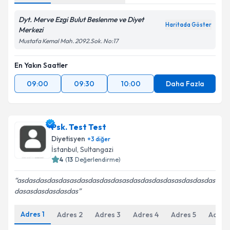
Adres
1
Online Görüşme
Dyt. Merve Ezgi Bulut Beslenme ve Diyet
Haritada Göster
Merkezi
Mustafa Kemal Mah. 2092.Sok. No:17
En Yakın Saatler
09:00
09:30
10:00
Daha Fazla
Psk. Test Test
Diyetisyen
+
3
diğer
İstanbul
,
Sultangazi
4
(
13
Değerlendirme)
asdasdasdasdasasdasdasdasdasasdasdasdasdasasdasdasdas
dasasdasdasdasdas