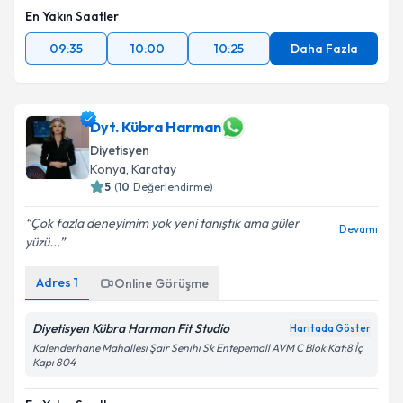
En Yakın Saatler
09:35
10:00
10:25
Daha Fazla
Dyt. Kübra Harman
Diyetisyen
Konya
,
Karatay
5
(
10
Değerlendirme)
Çok fazla deneyimim yok yeni tanıştık ama güler
Devamı
yüzü...
Adres
1
Online Görüşme
Diyetisyen Kübra Harman Fit Studio
Haritada Göster
Kalenderhane Mahallesi Şair Senihi Sk Entepemall AVM C Blok Kat:8 İç
Kapı 804