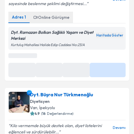
Sağlıklı beslenme ile ilgili bilgilendirmeler yapması
Devamı
sayesinde beslenme şeklimi değiştirmesi...
Adres
1
Online Görüşme
Dyt. Ramazan Bolkan Sağlıklı Yaşam ve Diyet
Haritada Göster
Merkezi
Kurtuluş Mahallesi Halide Edip Caddesi No:23/A
En Yakın Saatler
08:00
08:30
09:00
Daha Fazla
Dyt. Büşra Nur Türkmenoğlu
Diyetisyen
Van
,
İpekyolu
4.9
(
16
Değerlendirme)