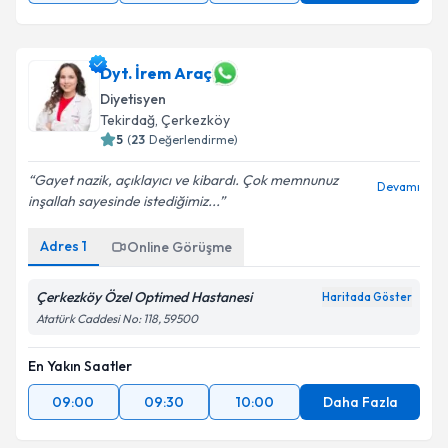
09:00
09:30
10:00
Daha Fazla
Dyt. İrem Araç
Diyetisyen
Tekirdağ
,
Çerkezköy
5
(
23
Değerlendirme)
Gayet nazik, açıklayıcı ve kibardı. Çok memnunuz
Devamı
inşallah sayesinde istediğimiz...
Adres
1
Online Görüşme
Çerkezköy Özel Optimed Hastanesi
Haritada Göster
Atatürk Caddesi No: 118, 59500
En Yakın Saatler
09:00
09:30
10:00
Daha Fazla