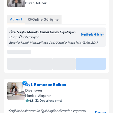
Uzm. Dyt. Burcu Ünal Canyol
Diyetisyen
Bursa
,
Nilüfer
Adres
1
Online Görüşme
Özel Sağlık Meslek Hizmet Birimi Diyetisyen
Haritada Göster
Burcu Ünal Canyol
Beşevler Konak Mah. Lefkoşa Cad. Gizemler Plaza 1 No :12 Kat :2 D:7
En Yakın Saatler
09:00
09:30
10:00
Daha Fazla
Dyt. Ramazan Bolkan
Diyetisyen
Manisa
,
Alaşehir
4.8
(
12
Değerlendirme)