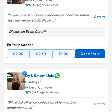
E-posta Adresiniz
Adana
,
Çukurova
5
(
6
Değerlendirme)
İlk görüşmeden itibaren kendimi çok rahat hissettim.
Devamı
Yasaklar yerine sürdürülebilir...
Kişisel verilerimin işlenmesine ilişkin
Aydınlatma
Metni
'ni okudum ve kişisel verilerimin belirtilen
Diyetisyen Ecem Canattı
kapsamda işlenmesini kabul ediyorum.
En Yakın Saatler
Takvim Talebini Gönder
09:00
09:30
10:00
Daha Fazla
Dyt. Sinem Uslu
Diyetisyen
Ankara
,
Çankaya
5
(
34
Değerlendirme)
Bilgili dikkatli iyi bir dinleyici problem çözücü
Devamı
kendinden emin