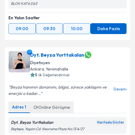
ATAKOY 7-8-9-10 KİSM MAH. E5 YANYOL AVRUPA REZİDANS OFİS A1
BLOK KAT6 D63
En Yakın Saatler
09:00
09:30
10:00
Daha Fazla
Dyt. Beyza Yurttakalan
Diyetisyen
Ankara
,
Yenimahalle
5
(
4
Değerlendirme)
Beyza hanımın donanımı, bilgisi, sürece yaklaşımı ve
Devamı
enerjisi o kadar...
Adres
1
Online Görüşme
Dyt. Beyza Yurttakalan
Haritada Göster