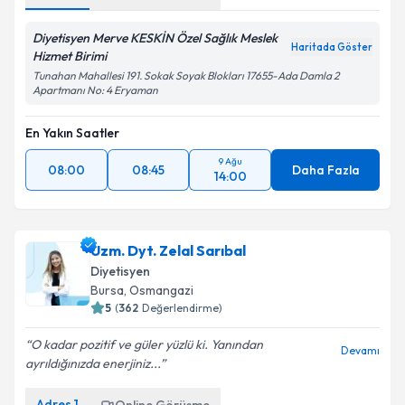
Diyetisyen Merve KESKİN Özel Sağlık Meslek
Haritada Göster
Hizmet Birimi
Tunahan Mahallesi 191. Sokak Soyak Blokları 17655-Ada Damla 2
Apartmanı No: 4 Eryaman
En Yakın Saatler
9 Ağu
08:00
08:45
Daha Fazla
14:00
Uzm. Dyt. Zelal Sarıbal
Diyetisyen
Bursa
,
Osmangazi
5
(
362
Değerlendirme)
O kadar pozitif ve güler yüzlü ki. Yanından
Devamı
ayrıldığınızda enerjiniz...
Adres
1