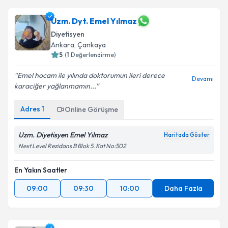
Uzm. Dyt. Emel Yılmaz
Diyetisyen
Ankara
,
Çankaya
5
(
1
Değerlendirme)
Emel hocam ile yılında doktorumun ileri derece
Devamı
karaciğer yağlanmamın...
Adres
1
Online Görüşme
Uzm. Diyetisyen Emel Yılmaz
Haritada Göster
Next Level Rezidans B Blok 5. Kat No:502
En Yakın Saatler
09:00
09:30
10:00
Daha Fazla