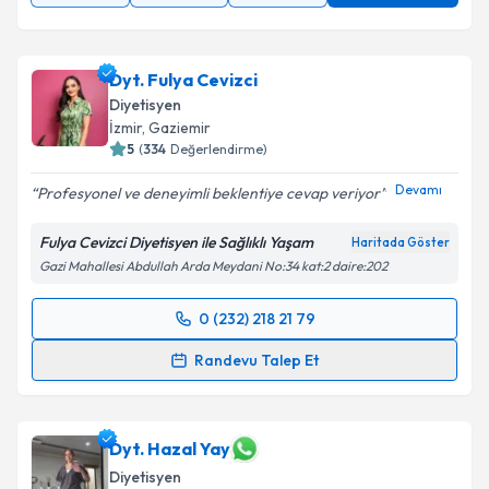
09:00
09:30
10:00
Daha Fazla
Dyt. Fulya Cevizci
Diyetisyen
İzmir
,
Gaziemir
5
(
334
Değerlendirme)
Devamı
Profesyonel ve deneyimli beklentiye cevap veriyor
Fulya Cevizci Diyetisyen ile Sağlıklı Yaşam
Haritada Göster
Gazi Mahallesi Abdullah Arda Meydani No:34 kat:2 daire:202
0 (232) 218 21 79
Randevu Takvimi Talebi
Randevu Talep Et
Dyt. Fulya Cevizci
için randevu takvimi talebi
oluşturun. Size bu uzmandan randevu almanız için bir
takvim hazırlandığında e-posta ile bilgilendireceğiz.
Dyt. Hazal Yay