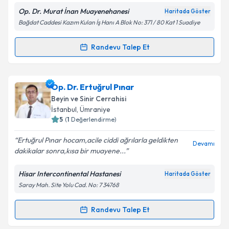
Op. Dr. Murat İnan Muayenehanesi
Haritada Göster
Bağdat Caddesi Kazım Kulan İş Hanı A Blok No: 371 / 80 Kat 1 Suadiye
Kişisel verilerimin işlenmesine ilişkin
Aydınlatma
Randevu Talep Et
Randevu Takvimi Talebi
Metni
'ni okudum ve kişisel verilerimin belirtilen
kapsamda işlenmesini kabul ediyorum.
Op. Dr. Murat İnan
için randevu takvimi talebi
Op. Dr. Ertuğrul Pınar
oluşturun. Size bu uzmandan randevu almanız için bir
Takvim Talebini Gönder
Beyin ve Sinir Cerrahisi
takvim hazırlandığında e-posta ile bilgilendireceğiz.
İstanbul
, Ümraniye
5
(
1
Değerlendirme)
E-posta Adresiniz
Ertuğrul Pınar hocam,acile ciddi ağrılarla geldikten
Devamı
dakikalar sonra,kısa bir muayene...
Hisar Intercontinental Hastanesi
Haritada Göster
Kişisel verilerimin işlenmesine ilişkin
Aydınlatma
Saray Mah. Site Yolu Cad. No: 7 34768
Metni
'ni okudum ve kişisel verilerimin belirtilen
kapsamda işlenmesini kabul ediyorum.
Randevu Talep Et
Randevu Takvimi Talebi