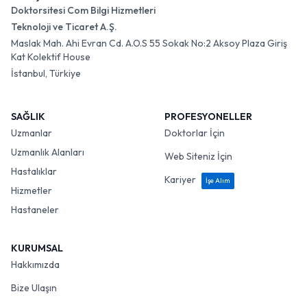
Doktorsitesi Com Bilgi Hizmetleri
Teknoloji ve Ticaret A.Ş.
Maslak Mah. Ahi Evran Cd. A.O.S 55 Sokak No:2 Aksoy Plaza Giriş
Kat Kolektif House
İstanbul, Türkiye
SAĞLIK
PROFESYONELLER
Uzmanlar
Doktorlar İçin
Uzmanlık Alanları
Web Siteniz İçin
Hastalıklar
Kariyer
İşe Alım
Hizmetler
Hastaneler
KURUMSAL
Hakkımızda
Bize Ulaşın