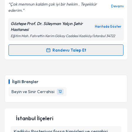
Çok memnun kaldım çok iyi bir hekim . Teşekkür
Devamı
ederim.
Göztepe Prof. Dr. Süleyman Yalçın Şehir
Kişisel verilerimin işlenmesine ilişkin
Aydınlatma
Haritada Göster
Hastanesi
Metni
'ni okudum ve kişisel verilerimin belirtilen
Eğitim Mah. Fahrettin Kerim Gökay Caddesi Kadıköy/İstanbul 34722
kapsamda işlenmesini kabul ediyorum.
Randevu Talep Et
Randevu Takvimi Talebi
Takvim Talebini Gönder
Op. Dr. Tamer Tekin
için randevu takvimi talebi
oluşturun. Size bu uzmandan randevu almanız için bir
İlgili Branşlar
takvim hazırlandığında e-posta ile bilgilendireceğiz.
Beyin ve Sinir Cerrahisi
12
E-posta Adresiniz
İstanbul İlçeleri
Kişisel verilerimin işlenmesine ilişkin
Aydınlatma
Kadıköy
Metni
Posteriyor fossa tümörleri ve cerrahisi
'ni okudum ve kişisel verilerimin belirtilen