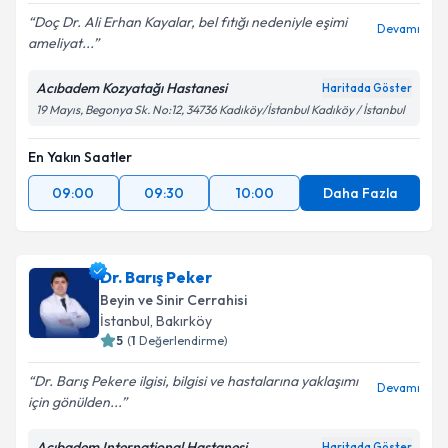
Doç Dr. Ali Erhan Kayalar, bel fıtığı nedeniyle eşimi
Devamı
ameliyat...
Acıbadem Kozyatağı Hastanesi
Haritada Göster
19 Mayıs, Begonya Sk. No:12, 34736 Kadıköy/İstanbul Kadıköy / İstanbul
En Yakın Saatler
09:00
09:30
10:00
Daha Fazla
Dr. Barış Peker
Beyin ve Sinir Cerrahisi
İstanbul
, Bakırköy
5
(
1
Değerlendirme)
Dr. Barış Pekere ilgisi, bilgisi ve hastalarına yaklaşımı
Devamı
için gönülden...
Acıbadem International Hastanesi
Haritada Göster