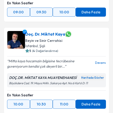
En Yakın Saatler
09:00
09:30
10:00
Daha Fazla
Doç. Dr. Miktat Kaya
Beyin ve Sinir Cerrahisi
İstanbul
, Şişli
5
(
4
Değerlendirme)
Mitta kaya hocamızin bilgisine tecrübesine
Devamı
guveniyorum kendisi çok deyerli bir...
DOÇ.DR. MİKTAT KAYA MUAYENEHANESİ
Haritada Göster
Büyükdere Cad. 19. Mayıs MAh. Sakarya Apt. No:6 Kat 6 D: 11
En Yakın Saatler
10:00
10:30
11:00
Daha Fazla